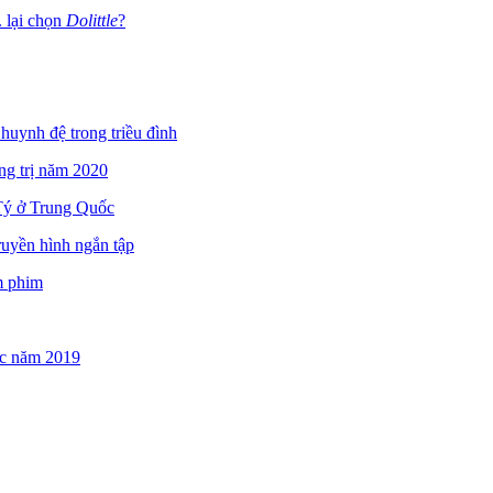
. lại chọn
Dolittle
?
uynh đệ trong triều đình
ng trị năm 2020
 Tý ở Trung Quốc
ruyền hình ngắn tập
m phim
ốc năm 2019