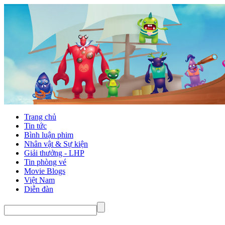
Trang chủ
Tin tức
Bình luận phim
Nhân vật & Sự kiện
Giải thưởng - LHP
Tin phòng vé
Movie Blogs
Việt Nam
Diễn đàn