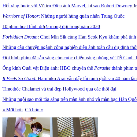
Hết ràng buộc với Vũ trụ Điện ảnh Marvel, tại sao Robert Downey Jr
Warriors of Honor
: Những người hùng quân nhân Trung Quốc
10 phim hoạt hình được mong đợi trong năm 2020
Forbidden Dream
: Choi Min Sik cùng Han Seok Kyu khám phá tình h
Những câu chuyện ngành công nghiệp điện ảnh toàn cầu dự định thố
Đội hình phim đã sẵn sàng cho cuộc chiến vàng phòng vé Tết Canh
Ống kính Quái vật Điện ảnh: HBO chuyển thể
Parasite
thành phim t
It Feels So Good
: Haruhiko Arai vẫn đẩy lùi ranh giới sau 40 năm là
Timothée Chalamet và trai đẹp Hollywood qua các thời đại
Những ngôi sao mới tỏa sáng trên màn ảnh nhỏ và màn bạc Hàn Qu
« Mới hơn
Cũ hơn »