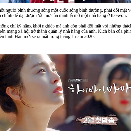
ột người bình thường sống một cuộc sống bình thường, phải đối mặt v
 vai chính để đạt được ước mơ của mình là mở một nhà hàng ở Itaewon.
 không chỉ kỹ năng khởi nghiệp mà anh còn phải đối mặt với những thá
ên mạng xã hội trở thành quản lý nhà hàng của anh. Kịch bản của phim
ền hình Hàn mới sẽ ra mắt trong tháng 1 năm 2020.