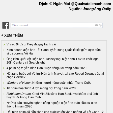
Dịch: © Ngân Mai @Quaivatdienanh.com
Nguồn:
JoongAng Daily
+ XEM THÊM
Vì sao
Birds of Prey
đã gây tranh cãi
Kinh doanh điện ảnh Tết Canh Tý ở Trung Quốc tê liệt giữa dịch cúm
virus corona Vũ Hán
Ống kính Quái vật Điện ảnh: Disney loại biệt danh 'Fox' ra khỏi logo
20th Century và Searchlight
4 phim bộ truyền hình Hàn được trông đợi trong năm 2020
Hết ràng buộc với Vũ trụ Điện ảnh Marvel, tại sao Robert Downey Jr. lại
chọn
Dolittle
?
Warriors of Honor
: Những người hùng quân nhân Trung Quốc
10 phim hoạt hình được mong đợi trong năm 2020
Forbidden Dream
: Choi Min Sik cùng Han Seok Kyu khám phá tình
huynh đệ trong triều đình
Những câu chuyện ngành công nghiệp điện ảnh toàn cầu dự định
thống trị năm 2020
Đội hình phim đã sẵn sàng cho cuộc chiến vàng phòng vé Tết Canh Tý