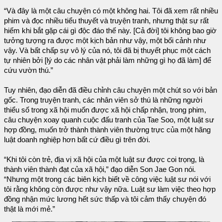
“Và đây là một câu chuyện có một không hai. Tôi đã xem rất nhiều
phim và đọc nhiều tiểu thuyết và truyện tranh, nhưng thật sự rất
hiếm khi bắt gặp cái gì độc đáo thế này. [Cả đời] tôi không bao giờ
tưởng tượng ra được một kịch bản như vậy, một bối cảnh như
vậy. Và bất chấp sự vô lý của nó, tôi đã bị thuyết phục một cách
tự nhiên bởi [lý do các nhân vật phải làm những gì họ đã làm] để
cứu vườn thú.”
Tuy nhiên, đạo diễn đã điều chỉnh câu chuyện một chút so với bản
gốc. Trong truyện tranh, các nhân viên sở thú là những người
thiểu số trong xã hội muốn được xã hội chấp nhận, trong phim,
câu chuyện xoay quanh cuộc đấu tranh của Tae Soo, một luật sư
hợp đồng, muốn trở thành thành viên thường trực của một hãng
luật doanh nghiệp hơn bất cứ điều gì trên đời.
“Khi tôi còn trẻ, địa vị xã hội của một luật sư được coi trọng, là
thành viên thành đạt của xã hội,” đạo diễn Son Jae Gon nói.
“Nhưng một trong các biên kịch biết về công việc luật sư nói với
tôi rằng không còn được như vậy nữa. Luật sư làm việc theo hợp
đồng nhận mức lương hết sức thấp và tôi cảm thấy chuyện đó
thật là mới mẻ.”