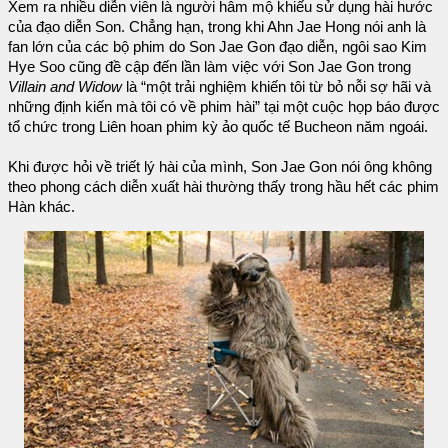
Xem ra nhiều diễn viên là người hâm mộ khiếu sử dụng hài hước
của đạo diễn Son. Chẳng hạn, trong khi Ahn Jae Hong nói anh là
fan lớn của các bộ phim do Son Jae Gon đạo diễn, ngôi sao Kim
Hye Soo cũng đề cập đến lần làm việc với Son Jae Gon trong
Villain and Widow
là “một trải nghiệm khiến tôi từ bỏ nỗi sợ hãi và
những định kiến mà tôi có về phim hài” tại một cuộc họp báo được
tổ chức trong Liên hoan phim kỳ ảo quốc tế Bucheon năm ngoái.
Khi được hỏi về triết lý hài của mình, Son Jae Gon nói ông không
theo phong cách diễn xuất hài thường thấy trong hầu hết các phim
Hàn khác.