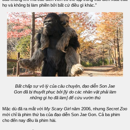
họ và không bị làm phiền bởi bất cứ điều gì khác.”
Bất chấp sự vô lý của câu chuyện, đạo diễn Son Jae
Gon đã bị thuyết phục bởi [lý do các nhân vật phải làm
những gì họ đã làm] để cứu vườn thú
Mặc dù đã ra mắt với
My Scary Girl
năm 2006, nhưng
Secret Zoo
mới chỉ là phim thứ ba của đạo diễn Son Jae Gon. Cả ba phim
cho đến nay đều là phim hài.