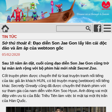
TIN TỨC
Sở thú thoát ế
: Đạo diễn Son Jae Gon lẩy lên cái độc
đáo và ấm áp của webtoon gốc
05/02/2020
Sau 10 năm ẩn dật, cuối cùng đạo diễn Son Jae Gon cũng trở
lại màn ảnh rộng với bộ phim hài mới nhất
Secret Zoo
.
Cốt truyện phim được chuyển thể từ loạt truyện tranh nổi tiếng
của tác giả ăn khách HUN, có bộ truyện mạng (webtoon) nổi tiếng
khác
Secretly Greatly
cũng đã được chuyển thể thành phim với
sự tham gia của nam diễn viên Kim Soo Hyun. Anh đóng vai một
điệp viên ưu tú của Bắc Triều Tiên làm việc bí mật tại một thị trấn
của Hàn Quốc.