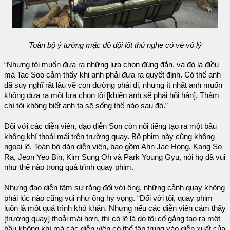
Toàn bộ ý tưởng mặc đồ đội lốt thú nghe có vẻ vô lý
“Nhưng tôi muốn đưa ra những lựa chọn đúng đắn, và đó là điều
mà Tae Soo cảm thấy khi anh phải đưa ra quyết định. Có thể anh
đã suy nghĩ rất lâu về con đường phải đi, nhưng ít nhất anh muốn
không đưa ra một lựa chọn tồi [khiến anh sẽ phải hối hận]. Thậm
chí tôi không biết anh ta sẽ sống thế nào sau đó.”
Đối với các diễn viên, đạo diễn Son còn nổi tiếng tạo ra một bầu
không khí thoải mái trên trường quay. Bộ phim này cũng không
ngoại lệ. Toàn bộ dàn diễn viên, bao gồm Ahn Jae Hong, Kang So
Ra, Jeon Yeo Bin, Kim Sung Oh và Park Young Gyu, nói họ đã vui
như thế nào trong quá trình quay phim.
Nhưng đạo diễn tâm sự rằng đối với ông, những cảnh quay không
phải lúc nào cũng vui như ông hy vọng. “Đối với tôi, quay phim
luôn là một quá trình khó khăn. Nhưng nếu các diễn viên cảm thấy
[trường quay] thoải mái hơn, thì có lẽ là do tôi cố gắng tạo ra một
bầu không khí mà các diễn viên có thể tập trung vào diễn xuất của