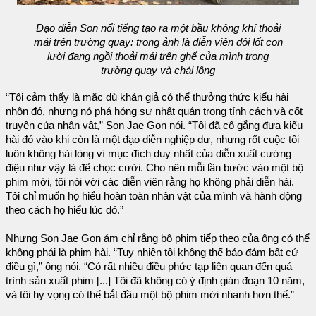
Đạo diễn Son nổi tiếng tạo ra một bầu không khí thoải
mái trên trường quay: trong ảnh là diễn viên đội lốt con
lười đang ngồi thoải mái trên ghế của mình trong
trường quay và chải lông
“Tôi cảm thấy là mặc dù khán giả có thể thưởng thức kiểu hài
nhộn đó, nhưng nó phá hỏng sự nhất quán trong tính cách và cốt
truyện của nhân vật,” Son Jae Gon nói. “Tôi đã cố gắng đưa kiểu
hài đó vào khi còn là một đạo diễn nghiệp dư, nhưng rốt cuộc tôi
luôn không hài lòng vì mục đích duy nhất của diễn xuất cường
điệu như vậy là để chọc cười. Cho nên mỗi lần bước vào một bộ
phim mới, tôi nói với các diễn viên rằng họ không phải diễn hài.
Tôi chỉ muốn họ hiểu hoàn toàn nhân vật của mình và hành động
theo cách họ hiểu lúc đó.”
Nhưng Son Jae Gon ám chỉ rằng bộ phim tiếp theo của ông có thể
không phải là phim hài. “Tuy nhiên tôi không thể bảo đảm bất cứ
điều gì,” ông nói. “Có rất nhiều điều phức tạp liên quan đến quá
trình sản xuất phim [...] Tôi đã không có ý định gián đoạn 10 năm,
và tôi hy vọng có thể bắt đầu một bộ phim mới nhanh hơn thế.”