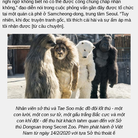
nghi ngờ không biết nó có thể được công chúng chấp nhận
không,” đạo diễn nói trong cuộc phỏng vấn gần đây được tổ chức
tại một quán cà phê ở Samcheong-dong, trung tâm Seoul. “Tuy
nhiên, khi đọc truyện tranh gốc, tôi thích cái hài và sự ấm áp mà
tôi nhận được [từ câu chuyện].
Nhân viên sở thú và Tae Soo mặc đồ đội lốt thú - một
con lười, một con sư tử, một gấu trắng Bắc cực và một
con khỉ đột - để thu hút khách tahm quan đến với Sở
thú Dongsan trong
Secret Zoo
. Phim phát hành ở Việt
Nam từ ngày 14/2/2020 với tựa
Sở thú thoát ế