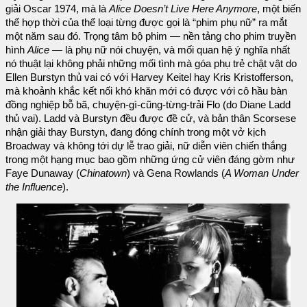
giải Oscar 1974, mà là
Alice Doesn’t Live Here Anymore
, một biến
thể hợp thời của thể loại từng được gọi là “phim phụ nữ” ra mắt
một năm sau đó. Trọng tâm bộ phim — nền tảng cho phim truyền
hình
Alice
— là phụ nữ nói chuyện, và mối quan hệ ý nghĩa nhất
nó thuật lại không phải những mối tình mà góa phụ trẻ chật vật do
Ellen Burstyn thủ vai có với Harvey Keitel hay Kris Kristofferson,
mà khoảnh khắc kết nối khó khăn mới có được với cô hầu bàn
đồng nghiệp bỗ bã, chuyện-gì-cũng-từng-trải Flo (do Diane Ladd
thủ vai). Ladd và Burstyn đều được đề cử, và bản thân Scorsese
nhận giải thay Burstyn, đang đóng chính trong một vở kịch
Broadway và không tới dự lễ trao giải, nữ diễn viên chiến thắng
trong một hạng mục bao gồm những ứng cử viên đáng gờm như
Faye Dunaway (
Chinatown
) và Gena Rowlands (
A Woman Under
the Influence
).