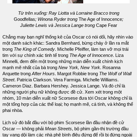
Từ trên xuống: Ray Liotta và Lorraine Bracco trong
Goodfellas
; Winona Ryder trong
The Age of Innocence
;
Juliette Lewis và Jessica Lange trong
Cape Fear
Chẳng may bạn nghĩ thống kê của Oscar có nói dối, hãy nhìn vào
một danh sách khác: Sandra Bernhard, bừng cháy ở lần ra mắt
trong
The King of Comedy
. Michelle Pfeiffer, làm tan vỡ mọi trái
tim với sự chính xác tinh tế trong
The Age of Innocence
. Liza
Minnelli, đem đến một trong những màn diễn xuất chính kịch
mạnh mẽ nhất của bà trong
New York, New York
. Rosanna
Arquette trong
After Hours
. Margot Robbie trong
The Wolf of Wall
Street
. Patricia Clarkson. Vera Farmiga. Michelle Williams.
Cameron Diaz. Barbara Hershey. Jessica Lange. Và đó chỉ là
những người phụ nữ không được đề cử. Xem xét trong một
nhóm, 10 màn diễn xuất nữ Scorsese đưa tới Oscar không chỉ là
một tổng hợp của các thể loại; họ mạnh mẽ, cá tính, và không thể
phai nhòa.
Lịch sử đó bắt đầu với bộ phim Scorsese lần đầu nhận đề cử
Oscar — không phải
Mean Streets
, bộ phim gần-thị trường đầu
tay vang dội làm các nhà phê bình điêu đứng để rồi bị đứng ngoài