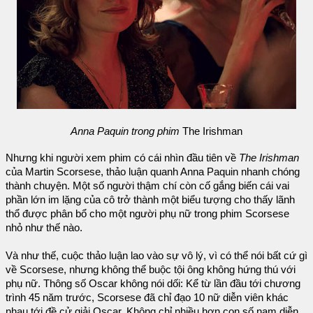
Anna Paquin trong phim
The Irishman
Nhưng khi người xem phim có cái nhìn đầu tiên về
The Irishman
của Martin Scorsese, thảo luận quanh Anna Paquin nhanh chóng
thành chuyện. Một số người thậm chí còn cố gắng biến cái vai
phần lớn im lặng của cô trở thành một biểu tượng cho thấy lãnh
thổ được phân bổ cho một người phụ nữ trong phim Scorsese
nhỏ như thế nào.
Và như thế, cuộc thảo luận lao vào sự vô lý, vì có thể nói bất cứ gì
về Scorsese, nhưng không thể buộc tội ông không hứng thú với
phụ nữ. Thông số Oscar không nói dối: Kể từ lần đầu tới chương
trình 45 năm trước, Scorsese đã chỉ đạo 10 nữ diễn viên khác
nhau tới đề cử giải Oscar. Không chỉ nhiều hơn con số nam diễn