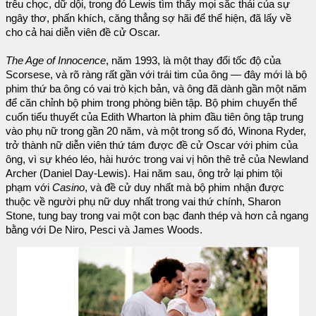
trêu chọc, dữ dội, trong đó Lewis tìm thấy mọi sắc thái của sự
ngây thơ, phấn khích, căng thẳng sợ hãi để thể hiện, đã lấy về
cho cả hai diễn viên đề cử Oscar.
The Age of Innocence
, năm 1993, là một thay đổi tốc độ của
Scorsese, và rõ ràng rất gần với trái tim của ông — đây mới là bộ
phim thứ ba ông có vai trò kịch bản, và ông đã dành gần một năm
để căn chỉnh bộ phim trong phòng biên tập. Bộ phim chuyển thể
cuốn tiểu thuyết của Edith Wharton là phim đầu tiên ông tập trung
vào phụ nữ trong gần 20 năm, và một trong số đó, Winona Ryder,
trở thành nữ diễn viên thứ tám được đề cử Oscar với phim của
ông, vì sự khéo léo, hài hước trong vai vị hôn thê trẻ của Newland
Archer (Daniel Day-Lewis). Hai năm sau, ông trở lại phim tội
phạm với
Casino
, và đề cử duy nhất mà bộ phim nhận được
thuộc về người phụ nữ duy nhất trong vai thứ chính, Sharon
Stone, tung bay trong vai một con bạc đanh thép và hơn cả ngang
bằng với De Niro, Pesci và James Woods.