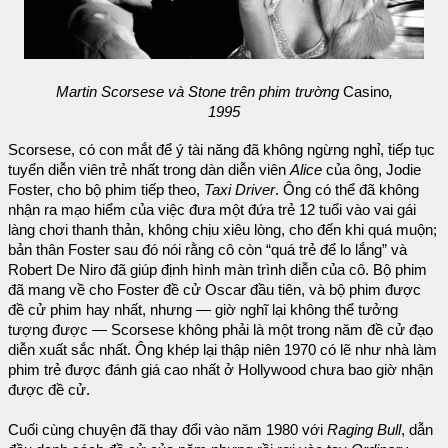
Martin Scorsese và Stone trên phim trường
Casino
,
1995
Scorsese, có con mắt để ý tài năng đã không ngừng nghỉ, tiếp tục
tuyển diễn viên trẻ nhất trong dàn diễn viên
Alice
của ông, Jodie
Foster, cho bộ phim tiếp theo,
Taxi Driver
. Ông có thể đã không
nhận ra mạo hiểm của việc đưa một đứa trẻ 12 tuổi vào vai gái
làng chơi thanh thản, không chịu xiêu lòng, cho đến khi quá muộn;
bản thân Foster sau đó nói rằng cô còn “quá trẻ để lo lắng” và
Robert De Niro đã giúp định hình màn trình diễn của cô. Bộ phim
đã mang về cho Foster đề cử Oscar đầu tiên, và bộ phim được
đề cử phim hay nhất, nhưng — giờ nghĩ lại không thể tưởng
tượng được — Scorsese không phải là một trong năm đề cử đạo
diễn xuất sắc nhất. Ông khép lại thập niên 1970 có lẽ như nhà làm
phim trẻ được đánh giá cao nhất ở Hollywood chưa bao giờ nhận
được đề cử.
Cuối cùng chuyện đã thay đổi vào năm 1980 với
Raging Bull
, dẫn