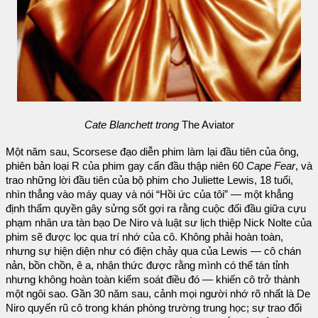
Cate Blanchett trong
The Aviator
Một năm sau, Scorsese đạo diễn phim làm lại đầu tiên của ông,
phiên bản loại R của phim gay cấn đầu thập niên 60
Cape Fear
, và
trao những lời đầu tiên của bộ phim cho Juliette Lewis, 18 tuổi,
nhìn thẳng vào máy quay và nói “Hồi ức của tôi” — một khẳng
định thẩm quyền gây sửng sốt gợi ra rằng cuộc đối đầu giữa cựu
phạm nhân ưa tàn bạo De Niro và luật sư lịch thiệp Nick Nolte của
phim sẽ được lọc qua trí nhớ của cô. Không phải hoàn toàn,
nhưng sự hiện diện như có điện chảy qua của Lewis — cô chán
nản, bồn chồn, ê a, nhận thức được rằng mình có thể tán tỉnh
nhưng không hoàn toàn kiểm soát điều đó — khiến cô trở thành
một ngôi sao. Gần 30 năm sau, cảnh mọi người nhớ rõ nhất là De
Niro quyến rũ cô trong khán phòng trường trung học; sự trao đổi