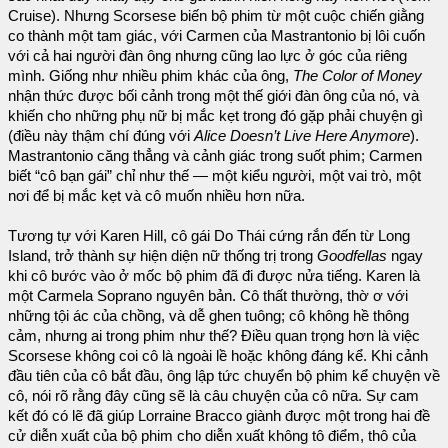
Cruise). Nhưng Scorsese biến bộ phim từ một cuộc chiến giằng
co thành một tam giác, với Carmen của Mastrantonio bị lôi cuốn
với cả hai người đàn ông nhưng cũng lao lực ở góc của riêng
mình. Giống như nhiều phim khác của ông,
The Color of Money
nhận thức được bối cảnh trong một thế giới đàn ông của nó, và
khiến cho những phụ nữ bị mắc kẹt trong đó gặp phải chuyện gì
(điều này thậm chí đúng với
Alice Doesn’t Live Here Anymore
).
Mastrantonio căng thẳng và cảnh giác trong suốt phim; Carmen
biết “cô bạn gái” chỉ như thế — một kiểu người, một vai trò, một
nơi để bị mắc kẹt và cô muốn nhiều hơn nữa.
Tương tự với Karen Hill, cô gái Do Thái cứng rắn đến từ Long
Island, trở thành sự hiện diện nữ thống trị trong
Goodfellas
ngay
khi cô bước vào ở mốc bộ phim đã đi được nửa tiếng. Karen là
một Carmela Soprano nguyên bản. Cô thất thường, thờ ơ với
những tội ác của chồng, và dễ ghen tuông; cô không hề thông
cảm, nhưng ai trong phim như thế? Điều quan trọng hơn là việc
Scorsese không coi cô là ngoài lề hoặc không đáng kể. Khi cảnh
đầu tiên của cô bắt đầu, ông lập tức chuyển bộ phim kể chuyện về
cô, nói rõ rằng đây cũng sẽ là câu chuyện của cô nữa. Sự cam
kết đó có lẽ đã giúp Lorraine Bracco giành được một trong hai đề
cử diễn xuất của bộ phim cho diễn xuất không tô điểm, thô của