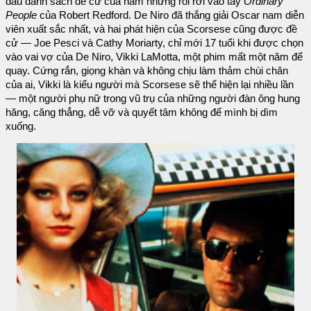
đầu danh sách đề cử của năm nhưng rồi rơi vào tay
Ordinary
People
của Robert Redford. De Niro đã thắng giải Oscar nam diễn
viên xuất sắc nhất, và hai phát hiện của Scorsese cũng được đề
cử — Joe Pesci và Cathy Moriarty, chỉ mới 17 tuổi khi được chọn
vào vai vợ của De Niro, Vikki LaMotta, một phim mất một năm để
quay. Cứng rắn, giọng khàn và không chịu làm thảm chùi chân
của ai, Vikki là kiểu người mà Scorsese sẽ thể hiện lại nhiều lần
— một người phụ nữ trong vũ trụ của những người đàn ông hung
hăng, căng thẳng, dễ vỡ và quyết tâm không để mình bị dìm
xuống.