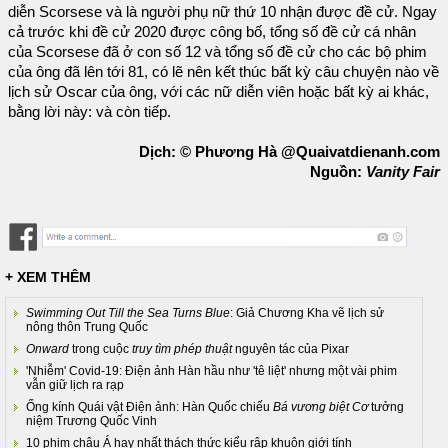
diễn Scorsese và là người phụ nữ thứ 10 nhận được đề cử. Ngay
cả trước khi đề cử 2020 được công bố, tổng số đề cử cá nhân
của Scorsese đã ở con số 12 và tổng số đề cử cho các bộ phim
của ông đã lên tới 81, có lẽ nên kết thúc bất kỳ câu chuyện nào về
lịch sử Oscar của ông, với các nữ diễn viên hoặc bất kỳ ai khác,
bằng lời này: và còn tiếp.
Dịch: © Phương Hà @Quaivatdienanh.com
Nguồn:
Vanity Fair
+ XEM THÊM
Swimming Out Till the Sea Turns Blue
: Giả Chương Kha vẽ lịch sử
nông thôn Trung Quốc
Onward
trong cuộc
truy tìm phép thuật
nguyên tác của Pixar
'Nhiễm' Covid-19: Điện ảnh Hàn hầu như 'tê liệt' nhưng một vài phim
vẫn giữ lịch ra rạp
Ống kính Quái vật Điện ảnh: Hàn Quốc chiếu
Bá vương biệt Cơ
tưởng
niệm Trương Quốc Vinh
10 phim châu Á hay nhất thách thức kiểu rập khuôn giới tính