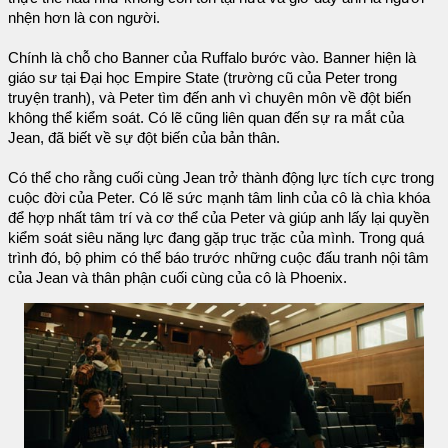
nhện hơn là con người.
Chính là chỗ cho Banner của Ruffalo bước vào. Banner hiện là
giáo sư tại Đại học Empire State (trường cũ của Peter trong
truyện tranh), và Peter tìm đến anh vì chuyên môn về đột biến
không thể kiểm soát. Có lẽ cũng liên quan đến sự ra mắt của
Jean, đã biết về sự đột biến của bản thân.
Có thể cho rằng cuối cùng Jean trở thành động lực tích cực trong
cuộc đời của Peter. Có lẽ sức mạnh tâm linh của cô là chìa khóa
để hợp nhất tâm trí và cơ thể của Peter và giúp anh lấy lại quyền
kiểm soát siêu năng lực đang gặp trục trặc của mình. Trong quá
trình đó, bộ phim có thể báo trước những cuộc đấu tranh nội tâm
của Jean và thân phận cuối cùng của cô là Phoenix.