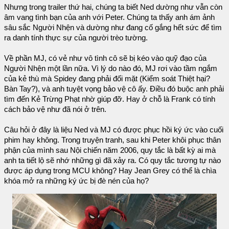
Nhưng trong trailer thứ hai, chúng ta biết Ned dường như vẫn còn
âm vang tình bạn của anh với Peter. Chúng ta thấy anh ám ảnh
sâu sắc Người Nhện và dường như đang cố gắng hết sức để tìm
ra danh tính thực sự của người trèo tường.
Về phần MJ, có vẻ như vô tình cô sẽ bị kéo vào quỹ đạo của
Người Nhện một lần nữa. Vì lý do nào đó, MJ rơi vào tầm ngắm
của kẻ thù mà Spidey đang phải đối mặt (Kiểm soát Thiệt hại?
Bàn Tay?), và anh tuyệt vọng bảo vệ cô ấy. Điều đó buộc anh phải
tìm đến Kẻ Trừng Phạt nhờ giúp đỡ. Hay ở chỗ là Frank có tính
cách bảo vệ như đã nói ở trên.
Câu hỏi ở đây là liệu Ned và MJ có được phục hồi ký ức vào cuối
phim hay không. Trong truyện tranh, sau khi Peter khôi phục thân
phận của mình sau Nội chiến năm 2006, quy tắc là bất kỳ ai mà
anh ta tiết lộ sẽ nhớ những gì đã xảy ra. Có quy tắc tương tự nào
được áp dụng trong MCU không? Hay Jean Grey có thể là chìa
khóa mở ra những ký ức bị đè nén của họ?