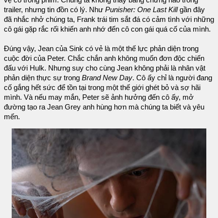
trailer, nhưng tin đồn có lý. Như
Punisher: One Last Kill
gần đây
đã nhắc nhở chúng ta, Frank trái tim sắt đá có cảm tình với những
cô gái gặp rắc rối khiến anh nhớ đến cô con gái quá cố của mình.
Đúng vậy, Jean của Sink có vẻ là một thế lực phản diện trong
cuộc đời của Peter. Chắc chắn anh không muốn đơn độc chiến
đấu với Hulk. Nhưng suy cho cùng Jean không phải là nhân vật
phản diện thực sự trong
Brand New Day
. Cô ấy chỉ là người đang
cố gắng hết sức để tồn tại trong một thế giới ghét bỏ và sợ hãi
mình. Và nếu may mắn, Peter sẽ ảnh hưởng đến cô ấy, mở
đường tạo ra Jean Grey anh hùng hơn mà chúng ta biết và yêu
mến.