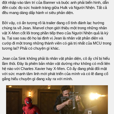
đột nhập vào tâm trí của Banner và buộc anh phải biến hình, dẫn
đến cuộc đọ sức hoành tráng giữa Hulk và Người Nhện. Tất cả
đều mang dáng dấp hành vi siêu phản diện.
Bởi vậy, có ấn tượng rõ là trailer đang cố tình đánh lạc hướng
chúng ta về Jean. Marvel chọn giới thiệu một trong những nhân
vật X-Men cốt lõi trong phần tiếp theo của Người Nhện quả là kỳ
lạ. Tại sao sau đó họ lại định vị Jean là nhân vật phản diện và
cướp đi một trong những thành viên có giá trị nhất của MCU trong
tương lai? Phải có chuyện gì khác.
Jean của Sink không phải là nhân vật phản diện, cô ấy chỉ bị hiểu
lầm thôi. Đây là phiên bản nhân vật dường như không có mối liên
hệ nào với Charles Xavier hay X-Men. Cô ấy đang phải đối mặt
với sức mạnh tâm linh mới phát triển của mình và có lẽ đang cố
gắng hiểu chuyện gì đang xảy ra với mình.