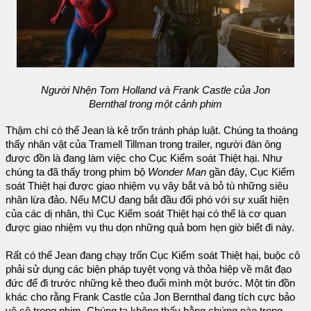
Người Nhện Tom Holland và Frank Castle của Jon
Bernthal trong một cảnh phim
Thậm chí có thể Jean là kẻ trốn tránh pháp luật. Chúng ta thoáng
thấy nhân vật của Tramell Tillman trong trailer, người đàn ông
được đồn là đang làm việc cho Cục Kiểm soát Thiệt hại. Như
chúng ta đã thấy trong phim bộ
Wonder Man
gần đây, Cục Kiểm
soát Thiệt hại được giao nhiệm vụ vây bắt và bỏ tù những siêu
nhân lừa đảo. Nếu MCU đang bắt đầu đối phó với sự xuất hiện
của các dị nhân, thì Cục Kiểm soát Thiệt hại có thể là cơ quan
được giao nhiệm vụ thu dọn những quả bom hẹn giờ biết đi này.
Rất có thể Jean đang chạy trốn Cục Kiểm soát Thiệt hại, buộc cô
phải sử dụng các biện pháp tuyệt vọng và thỏa hiệp về mặt đạo
đức để đi trước những kẻ theo đuổi mình một bước. Một tin đồn
khác cho rằng Frank Castle của Jon Bernthal đang tích cực bảo
vệ cô trong phim. Chúng ta không thấy bằng chứng nào trong