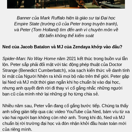
Banner của Mark Ruffalo hiện là giáo sư tại Đại học
Empire State (trường cũ của Peter trong truyện tranh),
và Peter (Tom Holland) tìm đến anh vì chuyên môn về
đột biến không thể kiểm soát
Ned của Jacob Batalon và MJ của Zendaya khớp vào đâu?
Spider-Man: No Way Home
năm 2021 kết thúc trong buồn vui lẫn
lộn. Peter sắp phải đối mặt với tác động phép thuật của Doctor
Strange (Benedict Cumberbatch), xóa sạch kiến thức về danh tính
bí mật của Người Nhện ra khỏi mọi bộ não trên thế giới. Peter gặp
lại Ned và MJ một thời gian ngắn khi họ chuẩn bị vào đại học,
nhưng anh quyết định rời đi thay vì cố gắng nhắc những người
bạn cũ của mình nhớ lại những gì họ từng chia sẻ.
Nhiều năm sau, Peter vẫn đang cố gắng bước tiếp. Chúng ta thấy
anh sống gián tiếp qua các video YouTube của Ned, bám víu từ xa
vào hai người bạn không còn nhớ anh. Trong khi đó, Ned và MJ
chuẩn bị rời trường đại học và đón nhận khởi đầu hoàn toàn mới
của riêng mình.