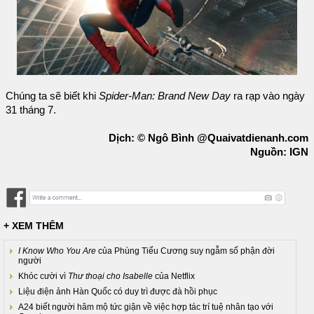
Chúng ta sẽ biết khi
Spider-Man: Brand New Day
ra rạp vào ngày
31 tháng 7.
Dịch: © Ngô Bình @Quaivatdienanh.com
Nguồn: IGN
+ XEM THÊM
I Know Who You Are
của Phùng Tiểu Cương suy ngẫm số phận đời
người
Khóc cười vì
Thư thoại cho Isabelle
của Netflix
Liệu điện ảnh Hàn Quốc có duy trì được đà hồi phục
A24 biết người hâm mộ tức giận về việc hợp tác trí tuệ nhân tạo với