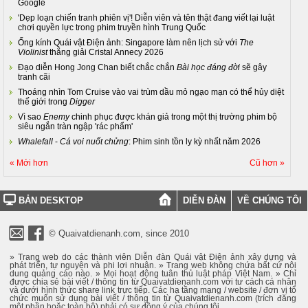
Google
'Dẹp loạn chiến tranh phiên vị'! Diễn viên và tên thật đang viết lại luật
chơi quyền lực trong phim truyền hình Trung Quốc
Ống kính Quái vật Điện ảnh: Singapore làm nên lịch sử với
The
Violinist
thắng giải Cristal Annecy 2026
Đạo diễn Hong Jong Chan biết chắc chắn
Bài học đáng đời
sẽ gây
tranh cãi
Thoáng nhìn Tom Cruise vào vai trùm dầu mỏ ngạo mạn có thể hủy diệt
thế giới trong
Digger
Vì sao
Enemy
chinh phục được khán giả trong một thị trường phim bộ
siêu ngắn tràn ngập 'rác phẩm'
Whalefall
-
Cá voi nuốt chửng
: Phim sinh tồn ly kỳ nhất năm 2026
« Mới hơn
Cũ hơn »
BẢN DESKTOP
DIỄN ĐÀN
VỀ CHÚNG TÔI
© Quaivatdienanh.com, since 2010
» Trang web do các thành viên Diễn đàn Quái vật Điện ảnh xây dựng và
phát triển, tự nguyện và phi lợi nhuận. » Trang web không chứa bất cứ nội
dung quảng cáo nào. » Mọi hoạt động tuân thủ luật pháp Việt Nam. » Chỉ
được chia sẻ bài viết / thông tin từ Quaivatdienanh.com với tư cách cá nhân
và dưới hình thức share link trực tiếp. Các hạ tầng mạng / website / đơn vị tổ
chức muốn sử dụng bài viết / thông tin từ Quaivatdienanh.com (trích đăng
một phần hoặc toàn bộ) phải có sự đồng ý của chúng tôi.