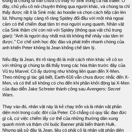
Đúng là chúng ta vẫn chưa có thấy rõ Sink trong cả hai trailer. Ở
đây, chủ yếu cô nói chuyện thông qua người khác, và chúng ta chỉ
thấy được rất ít là Sink mặc áo hoodie và chọn cách tiếp cận lén
lút. Nhưng ngày càng rõ ràng Spidey đối đầu với một nhà ngoại
cảm có thể chiếm đoạt tâm trí mọi người xung quanh. Nhân vật
của Sink thậm chí còn nói với Spidey (thông qua vật chủ trung
gian): “Anh là người duy nhất mà tôi không thể nhảy vào tâm trí
được.” Cơ chế sinh học độc đáo và phát triển nhanh chóng của
anh khiến Peter không bị Jean khống chế tâm lý.
Nếu đây là Jean, thì rõ ràng đó là một cách nhìn khác về cô so
với những gì chúng ta đã thấy trong các hóa thân trước đây của
Vũ trụ Marvel. Cô ấy dường như không liên quan đến X-Men.
Theo những gì tác giả biết, Earth-616 vẫn chưa được nhắc đến X-
Men, và có thể sẽ không có cho đến khi phần khởi động lại X-Men
của đạo diễn Jake Schreier thành công sau
Avengers: Secret
Wars
.
Thay vào đó, nhân vật này là kẻ chạy trốn và là nhân vật phản
diện mới trong cuộc đời của Peter. Cô chẳng có quy tắc đạo đức
gì cả, cứ việc chiếm lấy cơ thể của những thường dân xung
quanh mình và thậm chí buộc Banner phải biến thành Hulk.
Nhưng giả sử đây là Jean, liệu có phải cô là nhân vật phản diện