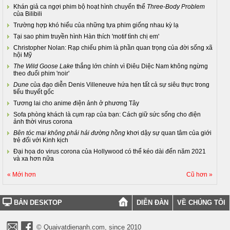
Khán giả ca ngợi phim bộ hoạt hình chuyển thể
Three-Body Problem
của Bilibili
Trường hợp khó hiểu của những tựa phim giống nhau kỳ lạ
Tại sao phim truyền hình Hàn thích 'motif tình chị em'
Christopher Nolan: Rạp chiếu phim là phần quan trọng của đời sống xã
hội Mỹ
The Wild Goose Lake
thắng lớn chính vì Điêu Diệc Nam không ngừng
theo đuổi phim 'noir'
Dune
của đạo diễn Denis Villeneuve hứa hẹn tất cả sự siêu thực trong
tiểu thuyết gốc
Tương lai cho anime điện ảnh ở phương Tây
Sofa phòng khách là cụm rạp của bạn: Cách giữ sức sống cho điện
ảnh thời virus corona
Bên tóc mai không phải hải đường hồng
khơi dậy sự quan tâm của giới
trẻ đối với Kinh kịch
Đại họa do virus corona của Hollywood có thể kéo dài đến năm 2021
và xa hơn nữa
« Mới hơn
Cũ hơn »
BẢN DESKTOP
DIỄN ĐÀN
VỀ CHÚNG TÔI
© Quaivatdienanh.com, since 2010