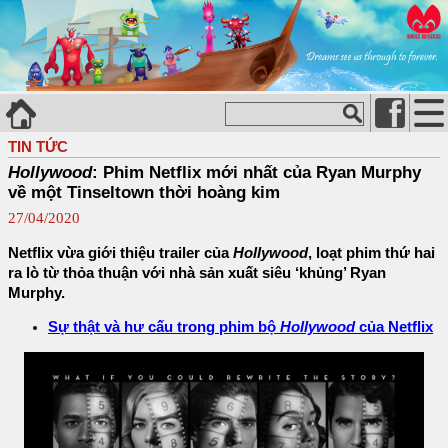
TIN TỨC
Hollywood
: Phim Netflix mới nhất của Ryan Murphy
về một Tinseltown thời hoàng kim
27/04/2020
Netflix vừa giới thiệu trailer của
Hollywood
, loạt phim thứ hai
ra lò từ thỏa thuận với nhà sản xuất siêu ‘khủng’ Ryan
Murphy.
Sự thật và hư cấu trong phim bộ
Hollywood
của Netflix