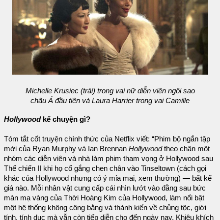
Michelle Krusiec (trái) trong vai nữ diễn viên ngôi sao
châu Á đầu tiên và Laura Harrier trong vai Camille
Hollywood
kể chuyện gì?
Tóm tắt cốt truyện chính thức của Netflix viết: “Phim bộ ngắn tập
mới của Ryan Murphy và Ian Brennan
Hollywood
theo chân một
nhóm các diễn viên và nhà làm phim tham vọng ở Hollywood sau
Thế chiến II khi họ cố gắng chen chân vào Tinseltown (cách gọi
khác của Hollywood nhưng có ý mỉa mai, xem thường) — bất kể
giá nào. Mỗi nhân vật cung cấp cái nhìn lướt vào đằng sau bức
màn mạ vàng của Thời Hoàng Kim của Hollywood, làm nổi bật
một hệ thống không công bằng và thành kiến về chủng tộc, giới
tính, tính dục mà vẫn còn tiếp diễn cho đến ngày nay. Khiêu khích