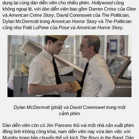
dụng lại cùng dàn diễn viên cho nhiều phim.
Hollywood
cũng
không ngoại lệ, với dàn diễn viên bao gồm Darren Crriss của
Glee
và
American Crime Story
, David Corenswet của
The Politician
,
Dylan McDermott trong
American Horror Story
và
The Politician
cũng như Patti LuPone của
Pose
và
American Horror Story
.
Dylan McDermott (phải) và David Corenswet trong một
cảnh phim
Dàn diễn viên còn có Jim Parsons thủ vai một nhà sản xuất phim
đồng tính không công khai, nam diễn viên này vừa làm việc với
Murphy trong bản chuyển thể vở kịch
The Boys in the Band
. Dàn