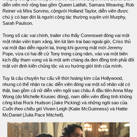
diễn viên mở rộng bao gồm Queen Latifah, Samara Weaving, Rob
Reiner và Mira Sorvino, cộngvới Holland Taylor, diễn viên được
chú ý có bạn đời là người cộng tác thường xuyên với Murphy,
Sarah Paulson.
Trong số các vai chính, trailer cho thấy Corenswet đóng vai một
một nhân viên trạm xăng, lén lút làm trai bao ngoài giờ, Criss thủ
vai một đạo diễn người lai, trong khi gương mặt mới Jeremy
Pope, vừa có hai đề cử Tony trong cùng năm, vào vai một biên
kịch đầy tham vọng và là một anh chàng da đen đồng tính phải đối
mặt với định kiến chủng tộc và xu hướng giới tính của mình.
Tuy là câu chuyện hư cấu về thời hoàng kim của Hollywood,
nhưng có thể nhận ra các diễn viên đóng vai một số nhân vật có
thật, bao gồm cả nữ diễn viên ngôi sao châu Á đầu tiên Anna May
Wong (do Michelle Krusiec đóng), nam diễn viên đồng tính không
công khai Rock Hudson (Jake Picking) và những ngôi sao của
Cuốn theo chiều gió
Vivien Leigh (Katie McGuinness) và Hattie
McDaniel (Julia Pace Mitchell).