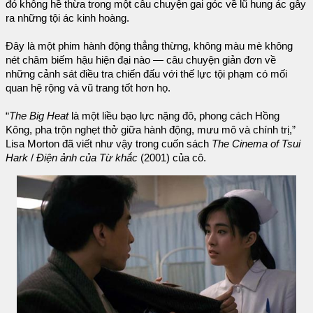
đó không hề thừa trong một câu chuyện gai góc về lũ hung ác gây
ra những tội ác kinh hoàng.
Đây là một phim hành động thẳng thừng, không màu mè không
nét châm biếm hậu hiện đại nào — câu chuyện giản đơn về
những cảnh sát điều tra chiến đấu với thế lực tội phạm có mối
quan hệ rộng và vũ trang tốt hơn họ.
“
The Big Heat
là một liều bạo lực nặng đô, phong cách Hồng
Kông, pha trộn nghẹt thở giữa hành động, mưu mô và chính trị,”
Lisa Morton đã viết như vậy trong cuốn sách
The Cinema of Tsui
Hark
/
Điện ảnh của Từ khắc
(2001) của cô.