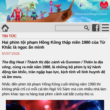
TIN TỨC
Hai phim tội phạm Hồng Kông thập niên 1980 của Từ
Khắc là ngọc ẩn mình
05/07/2026
The Big Heat / Thành thị đặc cảnh
và
Gunmen / Thiên la địa
võng
, cùng ra mắt năm 1988, là những bộ phim ly kỳ hành
động tàn khốc, tràn ngập bạo lực, kịch tính về tình huynh đệ
và âm mưu.
Nhắc đến phim tội phạm Hồng Kông cuối những năm 1980 thì
không phải chỉ có mỗi cái tên Ngô Vũ Sâm mà còn nhiều nhà làm
phim khác tạo ra hàng loạt phim cảnh sát bắt cướp thú vị.