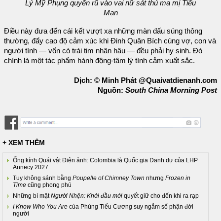
Lý Mỹ Phụng quyến rũ vào vai nữ sát thủ ma mị Tiểu
Mạn
Điều này đưa đến cái kết vượt xa những màn đấu súng thông
thường, đẩy cao độ cảm xúc khi Đinh Quân Bích cùng vợ, con và
người tình — vốn có trái tim nhân hậu — đều phải hy sinh. Đó
chính là một tác phẩm hành động-tâm lý tình cảm xuất sắc.
Dịch: © Minh Phát @Quaivatdienanh.com
Nguồn:
South China Morning Post
+ XEM THÊM
Ống kính Quái vật Điện ảnh: Colombia là Quốc gia Danh dự của LHP
Annecy 2027
Tuy không sánh bằng
Poupelle of Chimney Town
nhưng
Frozen in
Time
cũng phong phú
Những bí mật
Người Nhện: Khởi đầu mới
quyết giữ cho đến khi ra rạp
I Know Who You Are
của Phùng Tiểu Cương suy ngẫm số phận đời
người