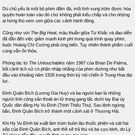
Dù chủ yếu là một bộ phim đấm đá, mối tình vụng trộm được hòa
quyện hoàn toàn vào đó chứ không phải kiểu chắp vá cho những
ai hứng thú xem xen giữa các cảnh hành động.
Cũng như với
The Big Heat
, mâu thuẫn giữa Từ Khắc và đạo diễn
đã dẫn đến việc giảm mạnh kinh phí trong quá trình quay phim,
buộc Hoàng Chí Cường phải ứng biến. Tuy nhiên thành phẩm cuối
cùng vẫn ổn thỏa.
Phóng tác từ
The Untouchables
năm 1987 của Brian De Palma,
bối cảnh lịch sử có phần nhập nhằng của phim dường như bắt
đầu vào khoảng năm 1926 trong thời kỳ nội chiến ở Trung Hoa đại
lục.
Đinh Quân Bích (Lương Gia Huy) và ba người bạn là những
người lính cộng sản thoát án tử trong gang tấc dưới tay Đại úy
Quốc dân đảng Hy Vu Đình (Trịnh Thiếu Thu). Sau lệnh ngừng
bắn, Đinh Quân Bích trở thành một cảnh sát ở Thượng Hải.
Khi Hy Vu Đình tái xuất làm trùm buôn lậu thuốc phiện và sát hại
sếp của Đinh Quân Bích, anh thề sẽ trả thù và ba cựu binh, do Lý