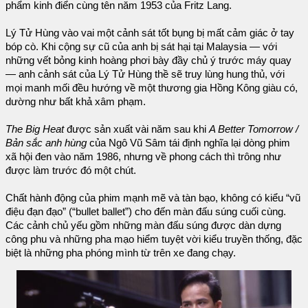
phẩm kinh điển cùng tên năm 1953 của Fritz Lang.
Lý Tử Hùng vào vai một cảnh sát tốt bụng bị mất cảm giác ở tay
bóp cò. Khi cộng sự cũ của anh bị sát hại tại Malaysia — với
những vết bỏng kinh hoàng phơi bày đầy chủ ý trước máy quay
— anh cảnh sát của Lý Tử Hùng thề sẽ truy lùng hung thủ, với
mọi manh mối đều hướng về một thương gia Hồng Kông giàu có,
dường như bất khả xâm phạm.
The Big Heat
được sản xuất vài năm sau khi
A Better Tomorrow /
Bản sắc anh hùng
của Ngô Vũ Sâm tái định nghĩa lại dòng phim
xã hội đen vào năm 1986, nhưng về phong cách thì trông như
được làm trước đó một chút.
Chất hành động của phim mạnh mẽ và tàn bạo, không có kiểu “vũ
điệu đạn đạo” (“bullet ballet”) cho đến màn đấu súng cuối cùng.
Các cảnh chủ yếu gồm những màn đấu súng được dàn dựng
công phu và những pha mạo hiểm tuyệt vời kiểu truyền thống, đặc
biệt là những pha phóng mình từ trên xe đang chạy.