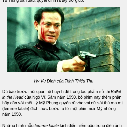
Tử Hùng dẫn đầu, quyết định ra tay trợ giúp.
Hy Vu Đình của Trịnh Thiếu Thu
Dù báo trước mối quan hệ huynh đệ trong tác phẩm sử thi
Bullet
in the Head
của Ngô Vũ Sâm năm 1990, bộ phim này thêm phần
hấp dẫn với một Lý Mỹ Phụng quyến rũ vào vai nữ sát thủ ma mị
(femme fatale) đích thực bước ra từ một phim noir Mỹ những
năm 1950.
Những hình mẫu
femme fatale
kinh điển hiếm gặp trong điện ảnh