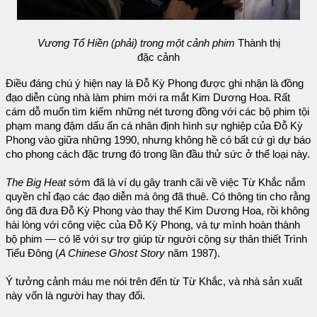
Vương Tổ Hiền (phải) trong một cảnh phim
Thành thị
đặc cảnh
Điều đáng chú ý hiện nay là Đỗ Kỳ Phong được ghi nhận là đồng
đạo diễn cùng nhà làm phim mới ra mắt Kim Dương Hoa. Rất
cám dỗ muốn tìm kiếm những nét tương đồng với các bộ phim tội
phạm mang đậm dấu ấn cá nhân định hình sự nghiệp của Đỗ Kỳ
Phong vào giữa những 1990, nhưng không hề có bất cứ gì dự báo
cho phong cách đặc trưng đó trong lần đầu thử sức ở thể loại này.
The Big Heat
sớm đã là ví dụ gây tranh cãi về việc Từ Khắc nắm
quyền chỉ đạo các đạo diễn mà ông đã thuê. Có thông tin cho rằng
ông đã đưa Đỗ Kỳ Phong vào thay thế Kim Dương Hoa, rồi không
hài lòng với công việc của Đỗ Kỳ Phong, và tự mình hoàn thành
bộ phim — có lẽ với sự trợ giúp từ người cộng sự thân thiết Trình
Tiểu Đông (
A Chinese Ghost Story
năm 1987).
Ý tưởng cảnh máu me nói trên đến từ Từ Khắc, và nhà sản xuất
này vốn là người hay thay đổi.