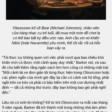
Obsession
kể về Bear (Michael Johnston), nhân viên
cửa hàng nhạc cụ trẻ tuổi, đã mua một món đồ chơi lạ
có thể ban bất kỳ điều ước nào. Anh cầu xin nó khiến
Nikki (Inde Navarrette) yêu mình, thế rồi rắc rối và hỗn
loạn xảy ra
“Tôi thực sự không quen với việc phải vượt qua bao nhiêu khó
khăn mới có được một cảnh quay duy nhất,” Barker nói, và sau
đó cho biết thêm rằng ngân sách lớn hơn cũng có những mặt trái:
“Một cảnh lái xe đơn giản tôi từng thực hiện trong
Obsession
hoặc
các phim ngắn của mình giờ đây lại cần có cảnh sát hộ tống, phải
ngồi trên xe kéo và phải có bảo hiểm trên một con đường nhất
định — tất cả những thứ trước đây bạn không bao giờ phải nghĩ
đến.”
Liệu nó có sinh lời không? Kể từ khi
Obsession
ra mắt vào tháng
9 năm ngoái, Barker đã trở thành một trong những nhà làm phim