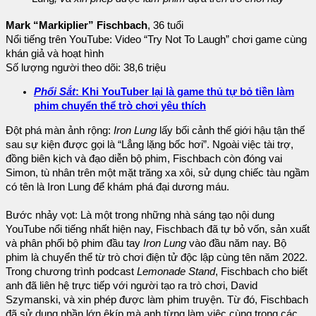
Mark “Markiplier” Fischbach
, 36 tuổi
Nổi tiếng trên YouTube: Video “Try Not To Laugh” chơi game cùng
khán giả và hoạt hình
Số lượng người theo dõi: 38,6 triệu
Phổi Sắt
: Khi YouTuber lại là game thủ tự bỏ tiền làm
phim chuyển thể trò chơi yêu thích
Đột phá màn ảnh rộng:
Iron Lung
lấy bối cảnh thế giới hậu tận thế
sau sự kiện được gọi là “Lẳng lặng bốc hơi”. Ngoài việc tài trợ,
đồng biên kịch và đạo diễn bộ phim, Fischbach còn đóng vai
Simon, tù nhân trên một mặt trăng xa xôi, sử dụng chiếc tàu ngầm
có tên là Iron Lung để khám phá đại dương máu.
Bước nhảy vọt: Là một trong những nhà sáng tạo nội dung
YouTube nổi tiếng nhất hiện nay, Fischbach đã tự bỏ vốn, sản xuất
và phân phối bộ phim đầu tay
Iron Lung
vào đầu năm nay. Bộ
phim là chuyển thể từ trò chơi điện tử độc lập cùng tên năm 2022.
Trong chương trình podcast
Lemonade Stand
, Fischbach cho biết
anh đã liên hệ trực tiếp với người tạo ra trò chơi, David
Szymanski, và xin phép được làm phim truyện. Từ đó, Fischbach
đã sử dụng phần lớn êkíp mà anh từng làm việc cùng trong các