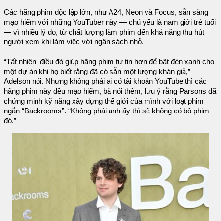
Các hãng phim độc lập lớn, như A24, Neon và Focus, sẵn sàng
mạo hiểm với những YouTuber này — chủ yếu là nam giới trẻ tuổi
— vì nhiều lý do, từ chất lượng làm phim đến khả năng thu hút
người xem khi làm việc với ngân sách nhỏ.
“Tất nhiên, điều đó giúp hãng phim tự tin hơn để bật đèn xanh cho
một dự án khi họ biết rằng đã có sẵn một lượng khán giả,”
Adelson nói. Nhưng không phải ai có tài khoản YouTube thì các
hãng phim này đều mạo hiểm, bà nói thêm, lưu ý rằng Parsons đã
chứng minh kỹ năng xây dựng thế giới của mình với loạt phim
ngắn “Backrooms”. “Không phải anh ấy thì sẽ không có bộ phim
đó.”