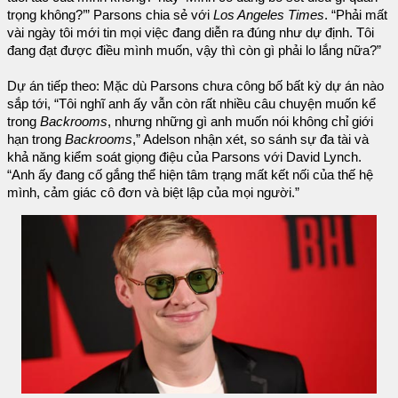
trọng không?’” Parsons chia sẻ với
Los Angeles Times
. “Phải mất
vài ngày tôi mới tin mọi việc đang diễn ra đúng như dự định. Tôi
đang đạt được điều mình muốn, vậy thì còn gì phải lo lắng nữa?”
Dự án tiếp theo: Mặc dù Parsons chưa công bố bất kỳ dự án nào
sắp tới, “Tôi nghĩ anh ấy vẫn còn rất nhiều câu chuyện muốn kể
trong
Backrooms
, nhưng những gì anh muốn nói không chỉ giới
hạn trong
Backrooms
,” Adelson nhận xét, so sánh sự đa tài và
khả năng kiểm soát giọng điệu của Parsons với David Lynch.
“Anh ấy đang cố gắng thể hiện tâm trạng mất kết nối của thế hệ
mình, cảm giác cô đơn và biệt lập của mọi người.”