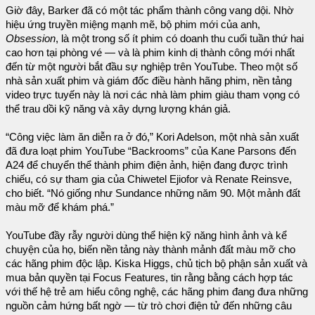
Giờ đây, Barker đã có một tác phẩm thành công vang dội. Nhờ
hiệu ứng truyền miệng mạnh mẽ, bộ phim mới của anh,
Obsession
, là một trong số ít phim có doanh thu cuối tuần thứ hai
cao hơn tại phòng vé — và là phim kinh dị thành công mới nhất
đến từ một người bắt đầu sự nghiệp trên YouTube. Theo một số
nhà sản xuất phim và giám đốc điều hành hãng phim, nền tảng
video trực tuyến này là nơi các nhà làm phim giàu tham vọng có
thể trau dồi kỹ năng và xây dựng lượng khán giả.
“Công việc làm ăn diễn ra ở đó,” Kori Adelson, một nhà sản xuất
đã đưa loạt phim YouTube “Backrooms” của Kane Parsons đến
A24 để chuyển thể thành phim điện ảnh, hiện đang được trình
chiếu, có sự tham gia của Chiwetel Ejiofor và Renate Reinsve,
cho biết. “Nó giống như Sundance những năm 90. Một mảnh đất
màu mỡ để khám phá.”
YouTube đầy rẫy người dùng thể hiện kỹ năng hình ảnh và kể
chuyện của họ, biến nền tảng này thành mảnh đất màu mỡ cho
các hãng phim độc lập. Kiska Higgs, chủ tịch bộ phận sản xuất và
mua bản quyền tại Focus Features, tin rằng bằng cách hợp tác
với thế hệ trẻ am hiểu công nghệ, các hãng phim đang đưa những
nguồn cảm hứng bất ngờ — từ trò chơi điện tử đến những câu