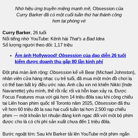
Nhờ hiệu ứng truyền miệng mạnh mẽ,
Obsession
của
Curry Barker đã có một cuối tuần thứ hai thành công
hơn tại phòng vé
Curry Barker
, 26 tuổi
Nổi tiếng nhờ YouTube: Kênh hài
That’s a Bad Idea
Số lượng người theo dõi: 1,17 triệu
Ám ảnh Hollywood!
Obsession
của đạo diễn 26 tuổi
kiếm được doanh thu gấp 80 lần kinh phí
Đột phá màn ảnh rộng:
Obsession
kể về Bear (Michael Johnston),
nhân viên cửa hàng nhạc cụ trẻ tuổi, đã mua một món đồ chơi lạ
có thể ban bất kỳ điều ước nào. Anh cầu xin nó khiến Nikki (Inde
Navarrette) yêu mình, thế rồi rắc rối và hỗn loạn xảy ra. Được
Focus Features mua với giá hơn 14 triệu đôla sau khi công chiếu
tại Liên hoan phim quốc tế Toronto năm 2025,
Obsession
đã thu
về hơn 60 triệu đô la sau hai cuối tuần tại hơn 2.500 rạp chiếu
phim — một khoản lợi nhuận đáng kinh ngạc đối với một bộ phim
được cho là có chi phí sản xuất chưa đến 1 triệu đôla.
Bước ngoặt lớn: Sau khi Barker tải lên YouTube một phim ngắn