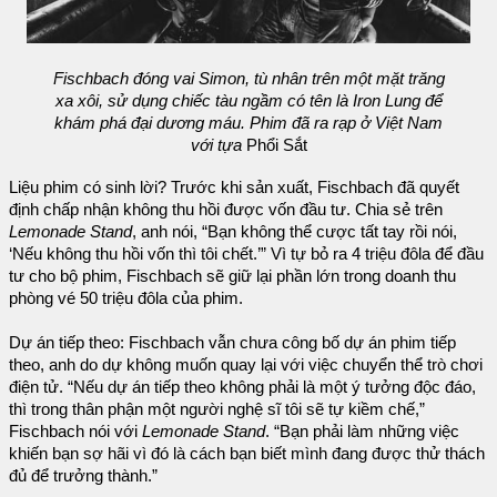
Fischbach đóng vai Simon, tù nhân trên một mặt trăng
xa xôi, sử dụng chiếc tàu ngầm có tên là Iron Lung để
khám phá đại dương máu. Phim đã ra rạp ở Việt Nam
với tựa
Phổi Sắt
Liệu phim có sinh lời? Trước khi sản xuất, Fischbach đã quyết
định chấp nhận không thu hồi được vốn đầu tư. Chia sẻ trên
Lemonade Stand
, anh nói, “Bạn không thể cược tất tay rồi nói,
‘Nếu không thu hồi vốn thì tôi chết.’” Vì tự bỏ ra 4 triệu đôla để đầu
tư cho bộ phim, Fischbach sẽ giữ lại phần lớn trong doanh thu
phòng vé 50 triệu đôla của phim.
Dự án tiếp theo: Fischbach vẫn chưa công bố dự án phim tiếp
theo, anh do dự không muốn quay lại với việc chuyển thể trò chơi
điện tử. “Nếu dự án tiếp theo không phải là một ý tưởng độc đáo,
thì trong thân phận một người nghệ sĩ tôi sẽ tự kiềm chế,”
Fischbach nói với
Lemonade Stand
. “Bạn phải làm những việc
khiến bạn sợ hãi vì đó là cách bạn biết mình đang được thử thách
đủ để trưởng thành.”