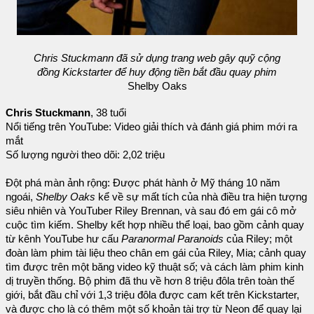
Chris Stuckmann đã sử dụng trang web gây quỹ cộng
đồng Kickstarter để huy động tiền bắt đầu quay phim
Shelby Oaks
Chris Stuckmann
, 38 tuổi
Nổi tiếng trên YouTube: Video giải thích và đánh giá phim mới ra
mắt
Số lượng người theo dõi: 2,02 triệu
Đột phá màn ảnh rộng: Được phát hành ở Mỹ tháng 10 năm
ngoái,
Shelby Oaks
kể về sự mất tích của nhà điều tra hiện tượng
siêu nhiên và YouTuber Riley Brennan, và sau đó em gái cô mở
cuộc tìm kiếm. Shelby kết hợp nhiều thể loại, bao gồm cảnh quay
từ kênh YouTube hư cấu
Paranormal Paranoids
của Riley; một
đoàn làm phim tài liệu theo chân em gái của Riley, Mia; cảnh quay
tìm được trên một băng video kỹ thuật số; và cách làm phim kinh
dị truyền thống. Bộ phim đã thu về hơn 8 triệu đôla trên toàn thế
giới, bắt đầu chỉ với 1,3 triệu đôla được cam kết trên Kickstarter,
và được cho là có thêm một số khoản tài trợ từ Neon để quay lại