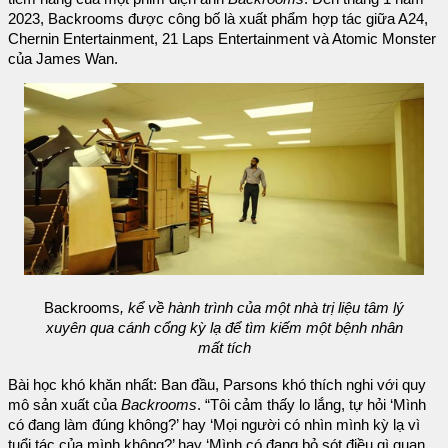
2023, Backrooms được công bố là xuất phẩm hợp tác giữa A24,
Chernin Entertainment, 21 Laps Entertainment và Atomic Monster
của James Wan.
Backrooms
, kể về hành trình của một nhà trị liệu tâm lý
xuyên qua cánh cổng kỳ lạ để tìm kiếm một bệnh nhân
mất tích
Bài học khó khăn nhất: Ban đầu, Parsons khó thích nghi với quy
mô sản xuất của
Backrooms
. “Tôi cảm thấy lo lắng, tự hỏi ‘Mình
có đang làm đúng không?’ hay ‘Mọi người có nhìn mình kỳ lạ vì
tuổi tác của mình không?’ hay ‘Mình có đang bỏ sót điều gì quan