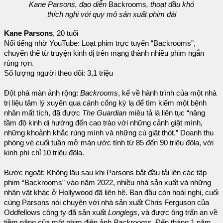
Kane Parsons, đạo diễn
Backrooms
, thoạt đầu khó
thích nghi với quy mô sản xuất phim dài
Kane Parsons
, 20 tuổi
Nổi tiếng nhờ YouTube: Loạt phim trực tuyến “Backrooms”,
chuyển thể từ truyện kinh dị trên mạng thành nhiều phim ngắn
rùng rợn.
Số lượng người theo dõi: 3,1 triệu
Đột phá màn ảnh rộng:
Backrooms
, kể về hành trình của một nhà
trị liệu tâm lý xuyên qua cánh cổng kỳ lạ để tìm kiếm một bệnh
nhân mất tích, đã được
The Guardian
miêu tả là liên tục “nâng
tầm độ kinh dị hướng đến cao trào với những cảnh giật mình,
những khoảnh khắc rùng mình và những cú giật thót.” Doanh thu
phòng vé cuối tuần mở màn ước tính từ 85 đến 90 triệu đôla, với
kinh phí chỉ 10 triệu đôla.
Bước ngoặt: Không lâu sau khi Parsons bắt đầu tải lên các tập
phim “Backrooms” vào năm 2022, nhiều nhà sản xuất và những
nhân vật khác ở Hollywood đã liên hệ. Ban đầu còn hoài nghi, cuối
cùng Parsons nói chuyện với nhà sản xuất Chris Ferguson của
Oddfellows công ty đã sản xuất
Longlegs
, và được ông trấn an về
tiềm năng của một phim điện ảnh
Backrooms
. Đến tháng 1 năm