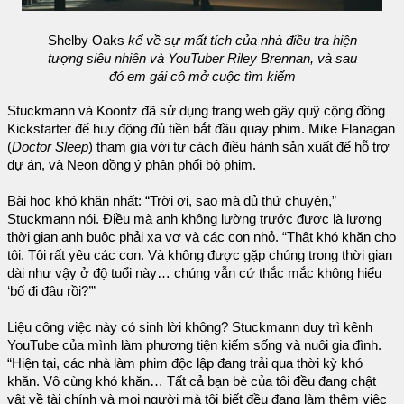
Shelby Oaks
kể về sự mất tích của nhà điều tra hiện
tượng siêu nhiên và YouTuber Riley Brennan, và sau
đó em gái cô mở cuộc tìm kiếm
Stuckmann và Koontz đã sử dụng trang web gây quỹ cộng đồng
Kickstarter để huy động đủ tiền bắt đầu quay phim. Mike Flanagan
(
Doctor Sleep
) tham gia với tư cách điều hành sản xuất để hỗ trợ
dự án, và Neon đồng ý phân phối bộ phim.
Bài học khó khăn nhất: “Trời ơi, sao mà đủ thứ chuyện,”
Stuckmann nói. Điều mà anh không lường trước được là lượng
thời gian anh buộc phải xa vợ và các con nhỏ. “Thật khó khăn cho
tôi. Tôi rất yêu các con. Và không được gặp chúng trong thời gian
dài như vậy ở độ tuổi này… chúng vẫn cứ thắc mắc không hiểu
‘bố đi đâu rồi?’”
Liệu công việc này có sinh lời không? Stuckmann duy trì kênh
YouTube của mình làm phương tiện kiếm sống và nuôi gia đình.
“Hiện tại, các nhà làm phim độc lập đang trải qua thời kỳ khó
khăn. Vô cùng khó khăn… Tất cả bạn bè của tôi đều đang chật
vật về tài chính và mọi người mà tôi biết đều đang làm thêm việc