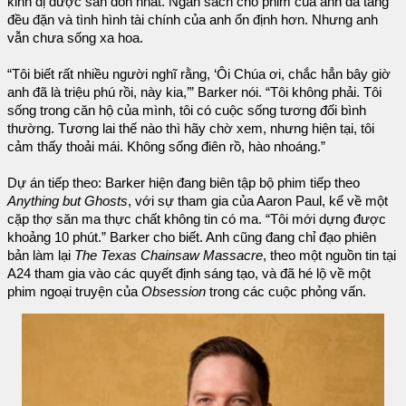
kinh dị được săn đón nhất. Ngân sách cho phim của anh đã tăng
đều đặn và tình hình tài chính của anh ổn định hơn. Nhưng anh
vẫn chưa sống xa hoa.
“Tôi biết rất nhiều người nghĩ rằng, ‘Ôi Chúa ơi, chắc hẳn bây giờ
anh đã là triệu phú rồi, này kia,’” Barker nói. “Tôi không phải. Tôi
sống trong căn hộ của mình, tôi có cuộc sống tương đối bình
thường. Tương lai thế nào thì hãy chờ xem, nhưng hiện tại, tôi
cảm thấy thoải mái. Không sống điên rồ, hào nhoáng.”
Dự án tiếp theo: Barker hiện đang biên tập bộ phim tiếp theo
Anything but Ghosts
, với sự tham gia của Aaron Paul, kể về một
cặp thợ săn ma thực chất không tin có ma. “Tôi mới dựng được
khoảng 10 phút.” Barker cho biết. Anh cũng đang chỉ đạo phiên
bản làm lại
The Texas Chainsaw Massacre
, theo một nguồn tin tại
A24 tham gia vào các quyết định sáng tạo, và đã hé lộ về một
phim ngoại truyện của
Obsession
trong các cuộc phỏng vấn.