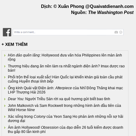
Dịch: © Xuân Phong @Quaivatdienanh.com
Nguồn:
The Washington Post
+ XEM THÊM
Hòn đảo quên lãng
: Hollywood đưa văn hóa Philippines lên màn ảnh
rộng
Thương hiệu đang ăn nên làm ra nhất ngành điện ảnh? Imax được rao
bán!
Phối trộn thể loại xuất sắc! Hàn Quốc lại khiến khán giả toàn cầu phát
cuồng
Huyền thoại lính bếp
Ống kính Quái vật Điện ảnh:
Afterpiece
của Nhĩ Đông Thăng khai mạc
LHP Thượng Hải 2026
Dear You
: Người Triều Sán rời xa quê hương gửi biết bao tình
John Malkovich và Sam Rockwell trong những hình ảnh đầu tiên của
Wild Horse Nine
Xác sống trong
Colony
của Yeon Sang Ho phản ánh những nỗi sợ hãi
đương đại
Ám ảnh Hollywood!
Obsession
của đạo diễn 26 tuổi kiếm được doanh
thu gấp 80 lần kinh phí