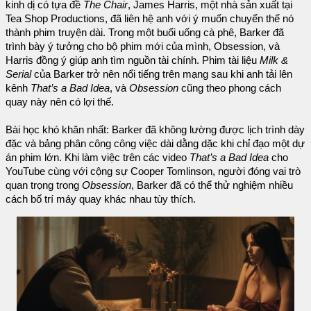
kinh dị có tựa đề
The Chair
, James Harris, một nhà sản xuất tại
Tea Shop Productions, đã liên hệ anh với ý muốn chuyển thể nó
thành phim truyện dài. Trong một buổi uống cà phê, Barker đã
trình bày ý tưởng cho bộ phim mới của mình, Obsession, và
Harris đồng ý giúp anh tìm nguồn tài chính. Phim tài liệu
Milk &
Serial
của Barker trở nên nổi tiếng trên mạng sau khi anh tải lên
kênh
That’s a Bad Idea
, và
Obsession
cũng theo phong cách
quay này nên có lợi thế.
Bài học khó khăn nhất: Barker đã không lường được lịch trình dày
đặc và bảng phân công công việc dài dằng dặc khi chỉ đạo một dự
án phim lớn. Khi làm việc trên các video
That’s a Bad Idea
cho
YouTube cùng với cộng sự Cooper Tomlinson, người đóng vai trò
quan trọng trong
Obsession
, Barker đã có thể thử nghiệm nhiều
cách bố trí máy quay khác nhau tùy thích.