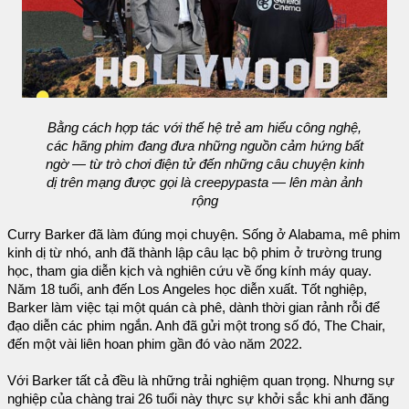
Bằng cách hợp tác với thế hệ trẻ am hiểu công nghệ,
các hãng phim đang đưa những nguồn cảm hứng bất
ngờ — từ trò chơi điện tử đến những câu chuyện kinh
dị trên mạng được gọi là creepypasta — lên màn ảnh
rộng
Curry Barker đã làm đúng mọi chuyện. Sống ở Alabama, mê phim
kinh dị từ nhó, anh đã thành lập câu lạc bộ phim ở trường trung
học, tham gia diễn kịch và nghiên cứu về ống kính máy quay.
Năm 18 tuổi, anh đến Los Angeles học diễn xuất. Tốt nghiệp,
Barker làm việc tại một quán cà phê, dành thời gian rảnh rỗi để
đạo diễn các phim ngắn. Anh đã gửi một trong số đó, The Chair,
đến một vài liên hoan phim gần đó vào năm 2022.
Với Barker tất cả đều là những trải nghiệm quan trọng. Nhưng sự
nghiệp của chàng trai 26 tuổi này thực sự khởi sắc khi anh đăng