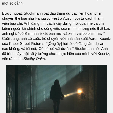
một số cảnh.
Bước ngoặt: Stuckmann bắt đầu tham dự các liên hoan phim
chuyên thể loại như Fantastic Fest ở Austin với tư cách thành
viên báo chí. Anh đang tìm cách xây dựng mối quan hệ và tìm
kiếm nguồn tài chính cho công việc của mình, nhưng nếu thất bại,
anh nghĩ, “có lẽ mình sẽ kết bạn mới và xem vài bộ phim hay.”
Cuối cùng, anh có cuộc trò chuyện với nhà sản xuất Aaron Koontz
của Paper Street Pictures. “[Ông ấy] hỏi tôi có đang làm dự án
nào không, và tôi nói, ‘Có, tôi có vài dự án,’” Stuckmann nói. Anh
đã trình bày một số ý tưởng chưa thực hiện của mình với Koontz,
vốn rất thích
Shelby Oaks
.