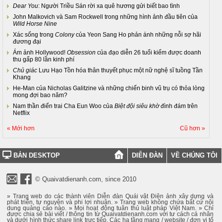
Dear You
: Người Triều Sán rời xa quê hương gửi biết bao tình
John Malkovich và Sam Rockwell trong những hình ảnh đầu tiên của
Wild Horse Nine
Xác sống trong
Colony
của Yeon Sang Ho phản ánh những nỗi sợ hãi
đương đại
Ám ảnh Hollywood!
Obsession
của đạo diễn 26 tuổi kiếm được doanh
thu gấp 80 lần kinh phí
Chủ giác
Lưu Hạo Tồn hóa thân thuyết phục một nữ nghệ sĩ tuồng Tần
Khang
He-Man của Nicholas Galitzine và những chiến binh vũ trụ có thỏa lòng
mong đợi bao năm?
Nam thần điển trai Cha Eun Woo của
Biệt đội siêu khờ
đình đám trên
Netflix
« Mới hơn
Cũ hơn »
BẢN DESKTOP
DIỄN ĐÀN
VỀ CHÚNG TÔI
© Quaivatdienanh.com, since 2010
» Trang web do các thành viên Diễn đàn Quái vật Điện ảnh xây dựng và
phát triển, tự nguyện và phi lợi nhuận. » Trang web không chứa bất cứ nội
dung quảng cáo nào. » Mọi hoạt động tuân thủ luật pháp Việt Nam. » Chỉ
được chia sẻ bài viết / thông tin từ Quaivatdienanh.com với tư cách cá nhân
và dưới hình thức share link trực tiếp. Các hạ tầng mạng / website / đơn vị tổ