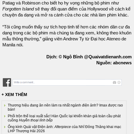
Patiag và Robinson cho biết họ hy vọng những bộ phim như
Forgotten Island
sẽ thay đổi quan điểm của Hollywood về cách kể
chuyện đa dạng và mở ra cánh cửa cho các nhà làm phim khác.
“Tôi cũng muốn thấy sự tích hợp tinh tế hơn các nhóm dân cư đa
dạng trong các bộ phim mà chúng ta đang xem, không theo khuôn
mẫu thông thường,” giảng viên Andrew Ty từ Đại học Ateneo de
Manila nói.
Dịch: © Ngô Bình @Quaivatdienanh.com
Nguồn: abcnews
+ XEM THÊM
Thương hiệu đang ăn nên làm ra nhất ngành điện ảnh? Imax được rao
bán!
Phối trộn thể loại xuất sắc! Hàn Quốc lại khiến khán giả toàn cầu phát
cuồng
Huyền thoại lính bếp
Ống kính Quái vật Điện ảnh:
Afterpiece
của Nhĩ Đông Thăng khai mạc
LHP Thượng Hải 2026