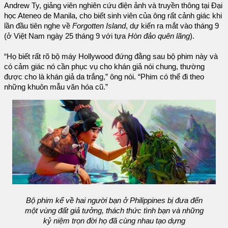
Andrew Ty, giảng viên nghiên cứu điện ảnh và truyền thông tại Đại
học Ateneo de Manila, cho biết sinh viên của ông rất cảnh giác khi
lần đầu tiên nghe về
Forgotten Island
, dự kiến ra mắt vào tháng 9
(ở Việt Nam ngày 25 tháng 9 với tựa
Hòn đảo quên lãng
).
“Họ biết rất rõ bộ máy Hollywood đứng đằng sau bộ phim này và
có cảm giác nó cần phục vụ cho khán giả nói chung, thường
được cho là khán giả da trắng,” ông nói. “Phim có thể đi theo
những khuôn mẫu văn hóa cũ.”
Bộ phim kể về hai người bạn ở Philippines bị đưa đến
một vùng đất giả tưởng, thách thức tình bạn và những
kỷ niệm trọn đời họ đã cùng nhau tạo dựng