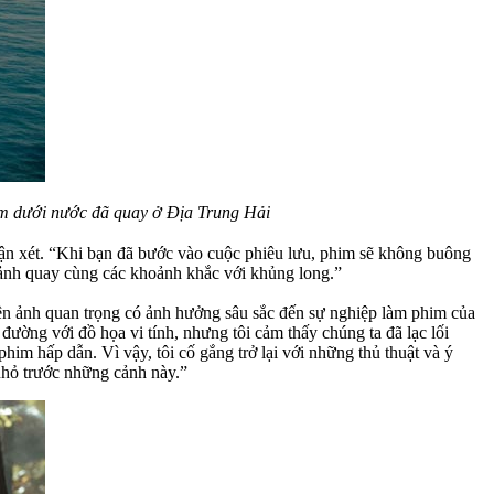
iểm dưới nước đã quay ở Địa Trung Hải
ận xét. “Khi bạn đã bước vào cuộc phiêu lưu, phim sẽ không buông
í cảnh quay cùng các khoảnh khắc với khủng long.”
ện ảnh quan trọng có ảnh hưởng sâu sắc đến sự nghiệp làm phim của
đường với đồ họa vi tính, nhưng tôi cảm thấy chúng ta đã lạc lối
him hấp dẫn. Vì vậy, tôi cố gắng trở lại với những thủ thuật và ý
 nhỏ trước những cảnh này.”