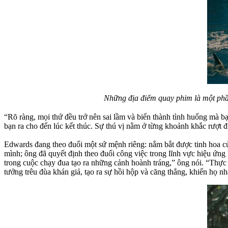
Những địa điểm quay phim là một phần
“Rõ ràng, mọi thứ đều trở nên sai lầm và biến thành tình huống mà bạn
bạn ra cho đến lúc kết thúc. Sự thú vị nằm ở từng khoảnh khắc rượt đ
Edwards đang theo đuổi một sứ mệnh riêng: nắm bắt được tinh hoa c
mình; ông đã quyết định theo đuổi công việc trong lĩnh vực hiệu ứng
trong cuộc chạy đua tạo ra những cảnh hoành tráng,” ông nói. “Thực
tưởng trêu đùa khán giả, tạo ra sự hồi hộp và căng thẳng, khiến họ 