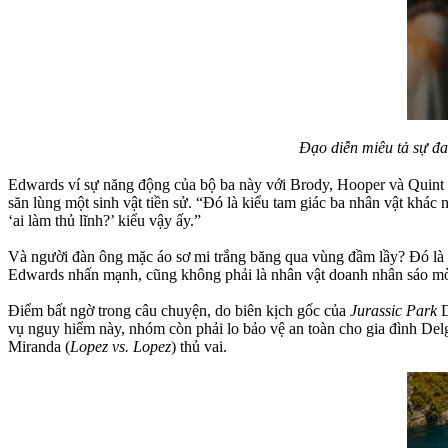
Đạo diễn miêu tả sự đ
Edwards ví sự năng động của bộ ba này với Brody, Hooper và Quint
săn lùng một sinh vật tiền sử. “Đó là kiểu tam giác ba nhân vật khác
‘ai làm thủ lĩnh?’ kiểu vậy ấy.”
Và người đàn ông mặc áo sơ mi trắng băng qua vùng đầm lầy? Đó là M
Edwards nhấn mạnh, cũng không phải là nhân vật doanh nhân sáo mòn 
Điểm bất ngờ trong câu chuyện, do biên kịch gốc của
Jurassic Park
D
vụ nguy hiểm này, nhóm còn phải lo bảo vệ an toàn cho gia đình Del
Miranda (
Lopez vs. Lopez
) thủ vai.