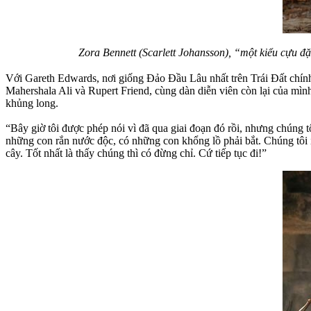
Zora Bennett (Scarlett Johansson), “một kiểu cựu 
Với Gareth Edwards, nơi giống Đảo Đầu Lâu nhất trên Trái Đất chín
Mahershala Ali và Rupert Friend, cùng dàn diễn viên còn lại của mì
khủng long.
“Bây giờ tôi được phép nói vì đã qua giai đoạn đó rồi, nhưng chúng
những con rắn nước độc, có những con khổng lồ phải bắt. Chúng tôi 
cây. Tốt nhất là thấy chúng thì có đừng chỉ. Cứ tiếp tục đi!”