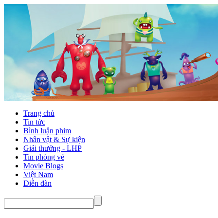
Trang chủ
Tin tức
Bình luận phim
Nhân vật & Sự kiện
Giải thưởng - LHP
Tin phòng vé
Movie Blogs
Việt Nam
Diễn đàn