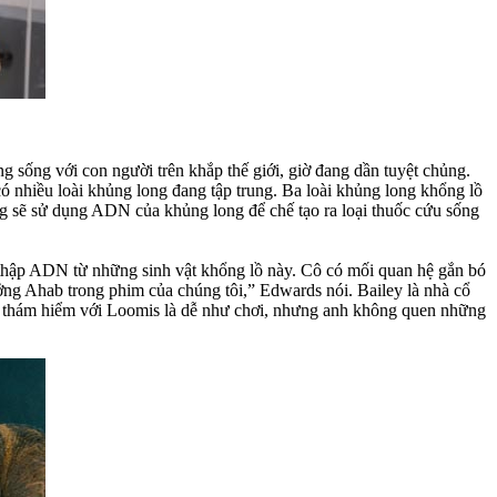
g sống với con người trên khắp thế giới, giờ đang dần tuyệt chủng.
 có nhiều loài khủng long đang tập trung. Ba loài khủng long khổng lồ
vọng sẽ sử dụng ADN của khủng long để chế tạo ra loại thuốc cứu sống
 thập ADN từ những sinh vật khổng lồ này. Cô có mối quan hệ gắn bó
ng Ahab trong phim của chúng tôi,” Edwards nói. Bailey là nhà cổ
 và thám hiểm với Loomis là dễ như chơi, nhưng anh không quen những