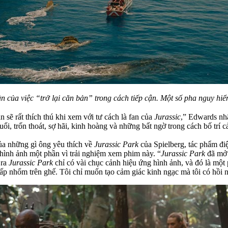
 của việc “trở lại căn bản” trong cách tiếp cận. Một số pha nguy h
 sẽ rất thích thú khi xem với tư cách là fan của
Jurassic
,” Edwards nh
uổi, trốn thoát, sợ hãi, kinh hoàng và những bất ngờ trong cách bố tr
ủa những gì ông yêu thích về
Jurassic Park
của Spielberg, tác phẩm đi
 hình ảnh một phần vì trải nghiệm xem phim này. “
Jurassic Park
đã mở 
 ra
Jurassic Park
chỉ có vài chục cảnh hiệu ứng hình ảnh, và đó là một p
nhấp nhổm trên ghế. Tôi chỉ muốn tạo cảm giác kinh ngạc mà tôi có hồi