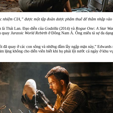
đặc nhiệm CIA,” được một tập đoàn dược phẩm thuê để thâm nhập vào 
h là Thái Lan. Đạo diễn của
Godzilla
(2014) và
Rogue One: A Star War
nh quay
Jurassic World Rebirth
ở Đông Nam Á. Ông miêu tả sự đa dạng đ
 tôi đã quay ở các con sông và những đầm lầy ngập mặn này,” Edwards 
im lặng không cho diễn viên biết khi họ phải lội nước cả ngày ở khu