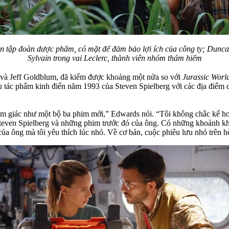
iện tập đoàn dược phẩm, có mặt để đảm bảo lợi ích của công ty; Dunca
Sylvain trong vai Leclerc, thành viên nhóm thám hiểm
 và Jeff Goldblum, đã kiếm được khoảng một nửa so với
Jurassic Worl
u tác phẩm kinh điển năm 1993 của Steven Spielberg với các địa điểm 
cảm giác như một bộ ba phim mới,” Edwards nói. “Tôi không chắc kế h
n Steven Spielberg và những phim trước đó của ông. Có những khoảnh k
ủa ông mà tôi yêu thích lúc nhỏ. Về cơ bản, cuộc phiêu lưu nhỏ trên h