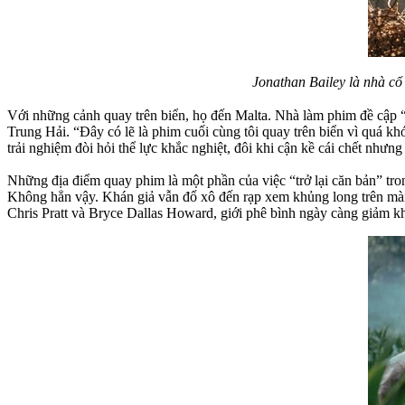
Jonathan Bailey là nhà cổ
Với những cảnh quay trên biển, họ đến Malta. Nhà làm phim đề cập “
Trung Hải. “Đây có lẽ là phim cuối cùng tôi quay trên biển vì quá kh
trải nghiệm đòi hỏi thể lực khắc nghiệt, đôi khi cận kề cái chết nhưn
Những địa điểm quay phim là một phần của việc “trở lại căn bản” tron
Không hẳn vậy. Khán giả vẫn đổ xô đến rạp xem khủng long trên màn
Chris Pratt và Bryce Dallas Howard, giới phê bình ngày càng giảm k