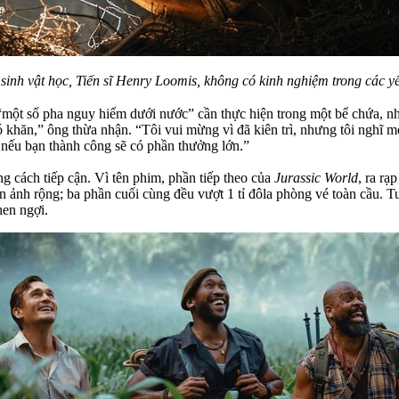
 sinh vật học, Tiến sĩ Henry Loomis, không có kinh nghiệm trong các y
một số pha nguy hiểm dưới nước” cần thực hiện trong một bể chứa, nh
ó khăn,” ông thừa nhận. “Tôi vui mừng vì đã kiên trì, nhưng tôi nghĩ m
g nếu bạn thành công sẽ có phần thưởng lớn.”
g cách tiếp cận. Vì tên phim, phần tiếp theo của
Jurassic World
, ra rạ
 ảnh rộng; ba phần cuối cùng đều vượt 1 tỉ đôla phòng vé toàn cầu. 
hen ngợi.