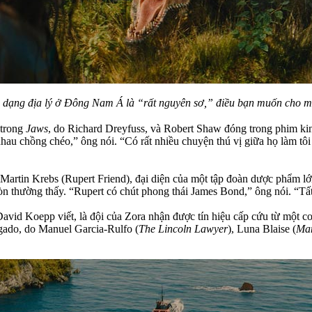
a dạng địa lý ở Đông Nam Á là “rất nguyên sơ,” điều bạn muốn cho m
 trong
Jaws
, do Richard Dreyfuss, và Robert Shaw đóng trong phim ki
 nhau chồng chéo,” ông nói. “Có rất nhiều chuyện thú vị giữa họ làm tô
artin Krebs (Rupert Friend), đại diện của một tập đoàn dược phẩm lớn
thường thấy. “Rupert có chút phong thái James Bond,” ông nói. “Tất 
avid Koepp viết, là đội của Zora nhận được tín hiệu cấp cứu từ một con
gado, do Manuel Garcia-Rulfo (
The Lincoln Lawyer
), Luna Blaise (
Man