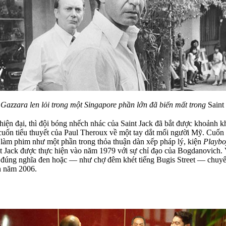
Gazzara len lỏi trong một Singapore phần lớn đã biến mất trong
Saint
hiện đại, thì đội bóng nhếch nhác của Saint Jack đã bắt được khoảnh
uốn tiểu thuyết của Paul Theroux về một tay dắt mối người Mỹ. Cuốn 
n làm phim như một phần trong thỏa thuận dàn xếp pháp lý, kiện
Playbo
t Jack được thực hiện vào năm 1979 với sự chỉ đạo của Bogdanovich. 
đúng nghĩa đen hoặc — như chợ đêm khét tiếng Bugis Street — chuyển 
ến năm 2006.