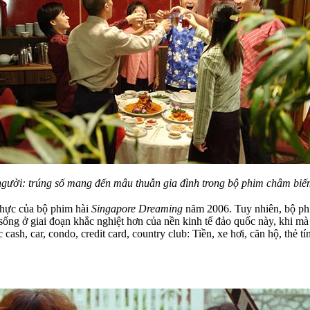
người: trúng số mang đến mâu thuẫn gia đình trong bộ phim châm biế
thực của bộ phim hài
Singapore Dreaming
năm 2006. Tuy nhiên, bộ ph
sống ở giai đoạn khắc nghiệt hơn của nền kinh tế đảo quốc này, khi mà 
sh, car, condo, credit card, country club: Tiền, xe hơi, căn hộ, thẻ t