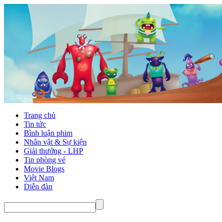
Trang chủ
Tin tức
Bình luận phim
Nhân vật & Sự kiện
Giải thưởng - LHP
Tin phòng vé
Movie Blogs
Việt Nam
Diễn đàn