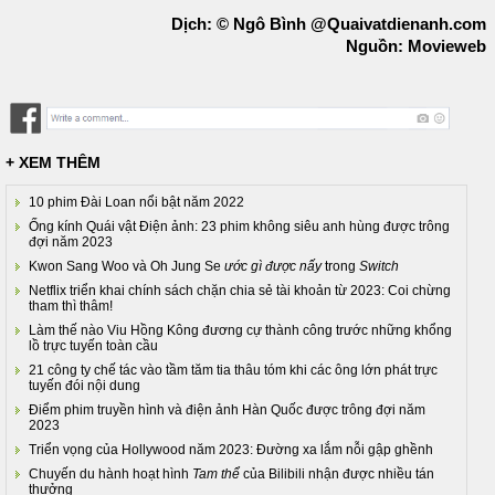
Dịch: © Ngô Bình @Quaivatdienanh.com
Nguồn: Movieweb
+ XEM THÊM
10 phim Đài Loan nổi bật năm 2022
Ống kính Quái vật Điện ảnh: 23 phim không siêu anh hùng được trông
đợi năm 2023
Kwon Sang Woo và Oh Jung Se
ước gì được nấy
trong
Switch
Netflix triển khai chính sách chặn chia sẻ tài khoản từ 2023: Coi chừng
tham thì thâm!
Làm thế nào Viu Hồng Kông đương cự thành công trước những khổng
lồ trực tuyến toàn cầu
21 công ty chế tác vào tầm tăm tia thâu tóm khi các ông lớn phát trực
tuyến đói nội dung
Điểm phim truyền hình và điện ảnh Hàn Quốc được trông đợi năm
2023
Triển vọng của Hollywood năm 2023: Đường xa lắm nỗi gập ghềnh
Chuyến du hành hoạt hình
Tam thể
của Bilibili nhận được nhiều tán
thưởng