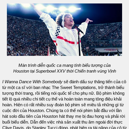
Màn trình diễn quốc ca mang tính biểu tượng của
Houston tại Superbowl XXV thời Chiến tranh vùng Vịnh
I Wanna Dance With Somebody
sẽ đánh dấu sự thăng tiến của cô
từ một ca sĩ với ban nhạc The Sweet Temptations, trở thành biểu
tượng thời trang, rồi tiếng nói quốc tế cho phụ nữ. Bộ phim không
tiết lộ quá nhiều chi tiết cụ thể và hoàn toàn mang tông điệu khải
hoàn. Hiện có rất nhiều suy đoán bộ phim sẽ miêu tả những gì từ
cuộc đời của Houston. Chúng ta có thể nói phim bắt đầu với lần
hát solo đầu tiên của Houston hát thay mẹ bị đau họng và phải rời
buổi biểu diễn. Dẫn đến việc nhà sản xuất thu âm ngoài đời thực
Clive Davis, do Stanley Tucci đóng, phát hiện ra tài năng của cô từ