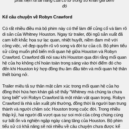
phát hiện ra tài năng của cô từ trong số khán giả đêm
đó
Kể câu chuyện về Robyn Crawford
Có rất nhiều điều mà bộ phim này có thể làm để củng cố và làm rõ
di sản của Whitney Houston. Ngay từ trailer, đội ngũ sản xuất đã
cam kết khắc họa sự lạc quan, nhiệt huyết, niềm đam mê với
công việc, vẻ đẹp quyến rũ vô song và đời tư của cô. Bộ phim tiểu
sử cũng muốn phổ biến mối quan hệ giữa Houston và Robyn
Crawford. Crawford đã nói sau khi Houston qua đời rằng mối quan
hệ của họ không chỉ hoàn toàn trong sáng vào thời điểm đó cho
đến khi Houston ký hợp đồng thu âm đầu tiên và mối quan hệ thân
thiết bừng nở.
Trailer miêu tả sự thân mật cảm xúc trong mối quan hệ của họ
đồng thời hứa hẹn khán giả sẽ thấy “Whitney mà chúng ta chưa
từng biết” với Robyn Crawford là một nhân vật quan trọng. Robyn
Crawford là nhà sản xuất phi thường, đồng thời là người bạn trung
thành và người chăm sóc Houston trong cuộc đời. Trong nhiều
thập kỷ, hai người đã vượt qua sự soi mói của công chúng cùng
sự bất ổn và nghiện ngập ngày càng tăng của Houston. Bộ phim
tiểu sử có khả năng sẽ nói nhiều về câu chuyện chưa được kể