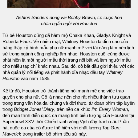
Ashton Sanders đóng vai Bobby Brown, có cuộc hôn
nhân ngắn ngủi với Houston
Từ bé Houston cũng đã hâm mộ Chaka Khan, Gladys Knight và
Roberta Flack. Về nhiều mặt, Whitney Houston là đỉnh cao của
hàng thập kỷ hình mẫu phụ nữ mạnh mẽ với tài năng làm nên lịch
sử trong ngành công nghiệp âm nhạc. Houston cuối cùng được
phát hiện là một người mẫu thời trang nổi bật và làm người mẫu
cho nhiều tạp chí khác nhau. Sau đó, cô bắt đầu giới thiệu với các
nhà quản lý nổi tiếng và phát hành đĩa nhạc đầu tay
Whitney
Houston
vào năm 1985.
Kể từ đó, Houston trở thành tiếng nói mạnh mẽ cho việc trao
quyền cho phụ nữ. Cô là nhạc nền cho rất nhiều thành tựu quan
trọng trong văn hóa đại chúng và đời thực, từ đoạn phim tập luyện
trong
Bridget Jones’ Diary
, trên nền ca khúc
I’m Every Woman
,
đến màn trình diễn quốc ca mang tính biểu tượng của Houston tại
Superbowl XXV thời Chiến tranh vùng Vịnh đầy tranh cãi. Phần
hát quốc ca của cô được thể hiện với chất lượng
Top Gun:
Maverick
trong trailer bộ phim tiểu sử này.