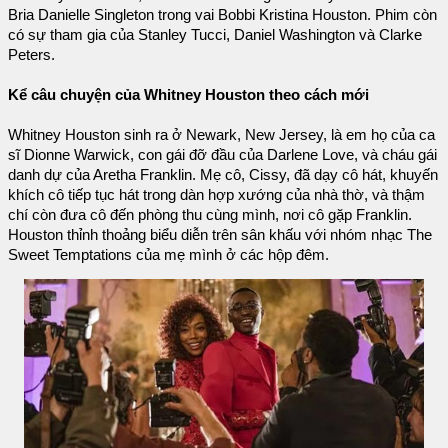
Bria Danielle Singleton trong vai Bobbi Kristina Houston. Phim còn
có sự tham gia của Stanley Tucci, Daniel Washington và Clarke
Peters.
Kể câu chuyện của Whitney Houston theo cách mới
Whitney Houston sinh ra ở Newark, New Jersey, là em họ của ca
sĩ Dionne Warwick, con gái đỡ đầu của Darlene Love, và cháu gái
danh dự của Aretha Franklin. Mẹ cô, Cissy, đã dạy cô hát, khuyến
khích cô tiếp tục hát trong dàn hợp xướng của nhà thờ, và thậm
chí còn đưa cô đến phòng thu cùng mình, nơi cô gặp Franklin.
Houston thỉnh thoảng biểu diễn trên sân khấu với nhóm nhạc The
Sweet Temptations của mẹ mình ở các hộp đêm.