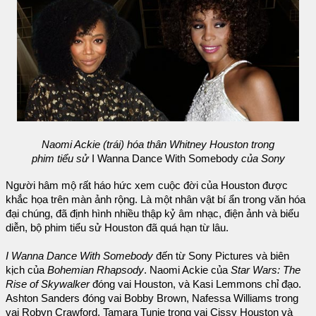
Naomi Ackie (trái) hóa thân Whitney Houston trong
phim tiểu sử
I Wanna Dance With Somebody
của Sony
Người hâm mộ rất háo hức xem cuộc đời của Houston được
khắc họa trên màn ảnh rộng. Là một nhân vật bí ẩn trong văn hóa
đại chúng, đã định hình nhiều thập kỷ âm nhạc, điện ảnh và biểu
diễn, bộ phim tiểu sử Houston đã quá hạn từ lâu.
I Wanna Dance With Somebody
đến từ Sony Pictures và biên
kịch của
Bohemian Rhapsody
. Naomi Ackie của
Star Wars: The
Rise of Skywalker
đóng vai Houston, và Kasi Lemmons chỉ đạo.
Ashton Sanders đóng vai Bobby Brown, Nafessa Williams trong
vai Robyn Crawford, Tamara Tunie trong vai Cissy Houston và