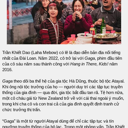
Trần Khiết Dao (Laha Mebow) có lẽ là đạo diễn bản địa nổi tiếng
nhất của Đài Loan. Năm 2022, cô trở lại với
Gaga
, phim đầu tiên
của cô sáu năm sau thành công với
Hang in There, Kids!
năm
2016.
Gaga
theo dõi ba thế hệ của gia tộc Hà Dũng, thuộc bộ tộc Atayal.
Khi ông nội tộc trưởng của họ — người duy trì các tập tục truyền
thống của gia đình — qua đời, gia tộc bắt đầu tan rã. Tệ hơn nữa,
một cô cháu gái từ New Zealand trở về với cái thai ngoài ý muốn,
trong khi cha cô và con trai cả của gia đình quyết định tranh cử
chức trưởng thị trấn.
“Gaga” là một từ người Atayal dùng để chỉ các tập tục và tín
ngưỡng truyền thống của bộ lạc. Trong một phỏng vấn, Trần Khiết