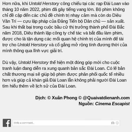
Hơn nữa, khi
Untold Herstory
công chiếu tại các rạp Đài Loan vào
tháng 10 năm 2022, phim đã gây tiếng vang lớn. Bộ phim không
chỉ đề cập đến các chủ đề chính trị nhạy cảm mà còn do Diêu
Văn Trí — cựu lập pháp của Đảng Tiến bộ Dân chủ — sản xuất.
Sau khi thất bại trong cuộc bầu cử thị trưởng thành phố Đài Bắc
năm 2018, Diêu thành lập công ty chế tác và bắt đầu làm phim,
được cho là tận dụng các mối quan hệ chính trị của mình để tài
trợ cho
Untold Herstory
và cố gắng mở rộng tính đương thời của
mình thông qua lĩnh vực giải trí.
Dù vậy,
Untold Herstory
thể hiện một đóng góp mới cho cuộc
tranh luận đang diễn ra xung quanh bản sắc Đài Loan. Có lẽ bản
chất thương mại sẽ giúp bộ phim được phân phối quốc tế nhiều
hơn và giúp cả khán giả Đài Loan lẫn không phải người Đài Loan
tìm hiểu thêm về lịch sử của Đài Loan.
Dịch: © Xuân Phong © @Quaivatdienanh.com
Nguồn:
Cinema Escapist