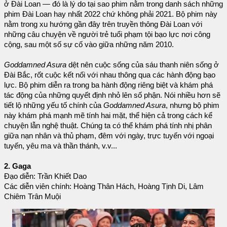
ở Đài Loan — đó là lý do tại sao phim nằm trong danh sách những
phim Đài Loan hay nhất 2022 chứ không phải 2021. Bộ phim này
nằm trong xu hướng gần đây trên truyền thông Đài Loan với
những câu chuyện về người trẻ tuổi phạm tội bạo lực nơi công
cộng, sau một số sự cố vào giữa những năm 2010.
Goddamned Asura
dệt nên cuộc sống của sáu thanh niên sống ở
Đài Bắc, rốt cuộc kết nối với nhau thông qua các hành động bạo
lực. Bộ phim diễn ra trong ba hành động riêng biệt và khám phá
tác động của những quyết định nhỏ lên số phận. Nói nhiều hơn sẽ
tiết lộ những yếu tố chính của
Goddamned Asura
, nhưng bộ phim
này khám phá mạnh mẽ tính hai mặt, thể hiện cả trong cách kể
chuyện lẫn nghệ thuật. Chúng ta có thể khám phá tính nhị phân
giữa nạn nhân và thủ phạm, đêm với ngày, trực tuyến với ngoại
tuyến, yêu ma và thần thánh, v.v...
2. Gaga
Đạo diễn: Trần Khiết Dao
Các diễn viên chính: Hoàng Thân Hách, Hoàng Tịnh Di, Lâm
Chiêm Trân Muội