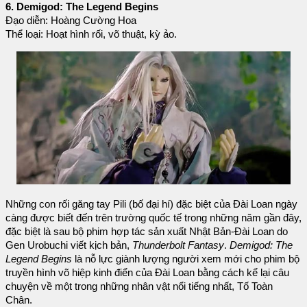
6. Demigod: The Legend Begins
Đạo diễn: Hoàng Cường Hoa
Thể loại: Hoạt hình rối, võ thuật, kỳ ảo.
Những con rối găng tay Pili (bố đại hí) đặc biệt của Đài Loan ngày
càng được biết đến trên trường quốc tế trong những năm gần đây,
đặc biệt là sau bộ phim hợp tác sản xuất Nhật Bản-Đài Loan do
Gen Urobuchi viết kịch bản,
Thunderbolt Fantasy
.
Demigod: The
Legend Begins
là nỗ lực giành lượng người xem mới cho phim bộ
truyền hình võ hiệp kinh điển của Đài Loan bằng cách kể lại câu
chuyện về một trong những nhân vật nổi tiếng nhất, Tố Toàn
Chân.