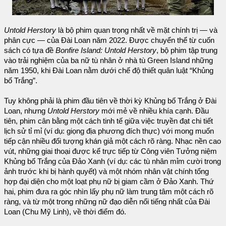
Untold Herstory
là bộ phim quan trọng nhất về mặt chính trị — và
phân cực — của Đài Loan năm 2022. Được chuyển thể từ cuốn
sách có tựa đề
Bonfire Island: Untold Herstory
, bộ phim tập trung
vào trải nghiệm của ba nữ tù nhân ở nhà tù Green Island những
năm 1950, khi Đài Loan nằm dưới chế độ thiết quân luật “Khủng
bố Trắng”.
Tuy không phải là phim đầu tiên về thời kỳ Khủng bố Trắng ở Đài
Loan, nhưng
Untold Herstory
mới mẻ về nhiều khía cạnh. Đầu
tiên, phim cân bằng một cách tinh tế giữa việc truyền đạt chi tiết
lịch sử tỉ mỉ (ví dụ: giọng địa phương đích thực) với mong muốn
tiếp cận nhiều đối tượng khán giả một cách rõ ràng. Nhạc nền cao
vút, những giai thoại được kể trực tiếp từ Công viên Tưởng niệm
Khủng bố Trắng của Đảo Xanh (ví dụ: các tù nhân mỉm cười trong
ảnh trước khi bị hành quyết) và một nhóm nhân vật chính tổng
hợp đại diện cho một loạt phụ nữ bị giam cầm ở Đảo Xanh. Thứ
hai, phim đưa ra góc nhìn lấy phụ nữ làm trung tâm một cách rõ
ràng, và từ một trong những nữ đạo diễn nổi tiếng nhất của Đài
Loan (Chu Mỹ Linh), về thời điểm đó.