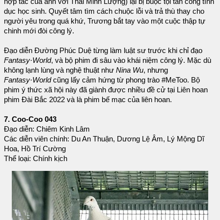
hợp tác của anh với Thái Minh Lượng) lại bị buộc tội tấn công tình
dục học sinh. Quyết tâm tìm cách chuộc lỗi và trả thù thay cho
người yêu trong quá khứ, Trương bắt tay vào một cuộc thập tự
chinh mới đòi công lý.
Đạo diễn Đường Phúc Duệ từng làm luật sư trước khi chỉ đạo
Fantasy·World
, và bộ phim đi sâu vào khái niệm công lý. Mặc dù
không lạnh lùng và nghệ thuật như
Nina Wu
, nhưng
Fantasy·World
cũng lấy cảm hứng từ phong trào #MeToo. Bộ
phim ý thức xã hội này đã giành được nhiều đề cử tại Liên hoan
phim Đài Bắc 2022 và là phim bế mạc của liên hoan.
7. Coo-Coo 043
Đạo diễn: Chiêm Kinh Lâm
Các diễn viên chính: Du An Thuận, Dương Lệ Âm, Lý Mộng Dĩ
Hoa, Hồ Trí Cường
Thể loại: Chính kịch