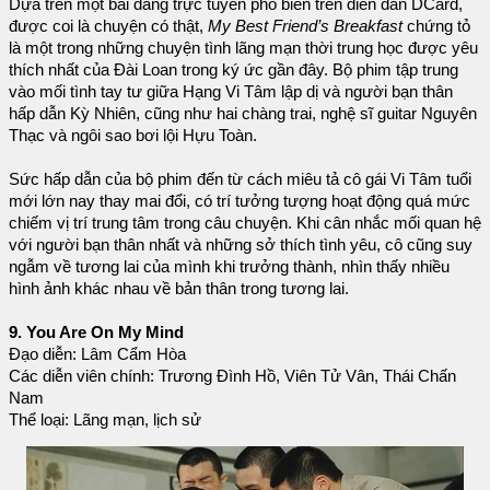
Dựa trên một bài đăng trực tuyến phổ biến trên diễn đàn DCard,
được coi là chuyện có thật,
My Best Friend’s Breakfast
chứng tỏ
là một trong những chuyện tình lãng mạn thời trung học được yêu
thích nhất của Đài Loan trong ký ức gần đây. Bộ phim tập trung
vào mối tình tay tư giữa Hạng Vi Tâm lập dị và người bạn thân
hấp dẫn Kỳ Nhiên, cũng như hai chàng trai, nghệ sĩ guitar Nguyên
Thạc và ngôi sao bơi lội Hựu Toàn.
Sức hấp dẫn của bộ phim đến từ cách miêu tả cô gái Vi Tâm tuổi
mới lớn nay thay mai đổi, có trí tưởng tượng hoạt động quá mức
chiếm vị trí trung tâm trong câu chuyện. Khi cân nhắc mối quan hệ
với người bạn thân nhất và những sở thích tình yêu, cô cũng suy
ngẫm về tương lai của mình khi trưởng thành, nhìn thấy nhiều
hình ảnh khác nhau về bản thân trong tương lai.
9. You Are On My Mind
Đạo diễn: Lâm Cẩm Hòa
Các diễn viên chính: Trương Đình Hồ, Viên Tử Vân, Thái Chấn
Nam
Thể loại: Lãng mạn, lịch sử