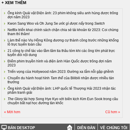
+ XEM THÊM
Ống kính Quái vật Điện ảnh: 23 phim không siêu anh hùng được trông
đợi năm 2023
Kwon Sang Woo và Oh Jung Se
ước gì được nấy
trong
Switch
Netflix triển khai chính sách chặn chia sẻ tài khoản từ 2023: Coi chừng
tham thì thâm!
Làm thế nào Viu Hồng Kông đương cự thành công trước những khổng
lồ trực tuyến toàn cầu
21 công ty chế tác vào tầm tăm tia thâu tóm khi các ông lớn phát trực
tuyến đói nội dung
Điểm phim truyền hình và điện ảnh Hàn Quốc được trông đợi năm
2023
Triển vọng của Hollywood năm 2023: Đường xa lắm nỗi gập ghềnh
Chuyến du hành hoạt hình
Tam thể
của Bilibili nhận được nhiều tán
thưởng
Ống kính Quái vật Điện ảnh: LHP quốc tế Thượng Hải 2023 nhận tác
phẩm tranh giải
The Glory
tái hợp Song Hye Kyo với biên kịch Kim Eun Sook trong câu
chuyện bắt nạt học đường tàn khốc
« Mới hơn
Cũ hơn »
BẢN DESKTOP
DIỄN ĐÀN
VỀ CHÚNG TÔI