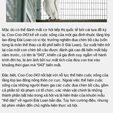
Mặc dù có thể đánh mất cơ hội tiếp thị quốc tế bởi cái tựa đề kỳ
lạ,
Coo-Coo 043
kể về cuộc sống của một gia đình thuộc tầng lớp
lao động Đài Loan có vị tộc trưởng nghiện đua chim bồ câu (vốn
từng là môn thể thao cá độ phổ biến ở Đài Loan). Sự xuất hiện trở
lại của một con chim bồ câu được đánh giá cao đã biến mất bảy
năm trước, có tên là “043”, khiến cả gia đình suy ngẫm về hành
trình đời họ, bị ám ảnh bởi sự mất tích của đứa con trai vào
khoảng thời gian mà “043” biến mất.
Đặc biệt,
Coo-Coo 043
nổi bật với nỗ lực thể hiện cuộc sống của
tầng lớp lao động nông thôn cơ cực. Ngoài việc thể hiện cuộc
sống của những người tham gia các cuộc đua chim bồ câu, gồm
cả phần tử tội phạm có tổ chức, các nhân vật chính là những
thành phần bất hảo trong xã hội và là hiện thân của khuôn mẫu
“thổ dân” về người Đài Loan bản địa. Tuy hơi cường điệu, nhưng
bộ phim nhắm đến chủ nghĩa hiện thực xã hội.