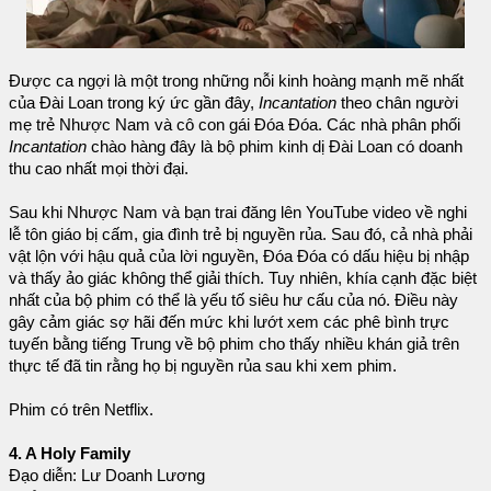
Được ca ngợi là một trong những nỗi kinh hoàng mạnh mẽ nhất
của Đài Loan trong ký ức gần đây,
Incantation
theo chân người
mẹ trẻ Nhược Nam và cô con gái Đóa Đóa. Các nhà phân phối
Incantation
chào hàng đây là bộ phim kinh dị Đài Loan có doanh
thu cao nhất mọi thời đại.
Sau khi Nhược Nam và bạn trai đăng lên YouTube video về nghi
lễ tôn giáo bị cấm, gia đình trẻ bị nguyền rủa. Sau đó, cả nhà phải
vật lộn với hậu quả của lời nguyền, Đóa Đóa có dấu hiệu bị nhập
và thấy ảo giác không thể giải thích. Tuy nhiên, khía cạnh đặc biệt
nhất của bộ phim có thể là yếu tố siêu hư cấu của nó. Điều này
gây cảm giác sợ hãi đến mức khi lướt xem các phê bình trực
tuyến bằng tiếng Trung về bộ phim cho thấy nhiều khán giả trên
thực tế đã tin rằng họ bị nguyền rủa sau khi xem phim.
Phim có trên Netflix.
4. A Holy Family
Đạo diễn: Lư Doanh Lương