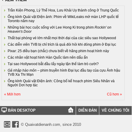
Trần Kiện Phong, Lý Thể Hoa, Lưu Khải Uy thành công ở Trung Quốc
Ống kính Quái vật Điện ảnh: Phim về WikiLeaks mở màn LHP quốc tế
Toronto năm nay
Những bài học cuộc sống với Lee Hong Ki trong phim
Rockin' on
Heaven's Door
Thất bại phòng vé lớn nhất mọi thời đại của các siêu sao Hollywood
Các diễn viên TVB bị chỉ trích là quá đòi hỏi khi đóng phim ở Đại lục
Pixar: 25 điều bạn (chắc) chưa biết về hãng phim hoạt hình này
Các nhân vật hoạt hình Hàn Quốc làm nên dấu ấn
Tại sao Hollywood bắt đầu lấy ngày tận thế làm trò cười?
Gả nhập hào môn
– phim truyền hình Đại lục đầu tay của cựu Ảnh hậu
TVB Xa Thi Mạn
Ống kính Quái vật Điện ảnh: Công bố kế hoạch phim Siêu Nhân và
Người Dơi hợp tác
« Mới hơn
Cũ hơn »
BẢN DESKTOP
DIỄN ĐÀN
VỀ CHÚNG TÔI
© Quaivatdienanh.com, since 2010