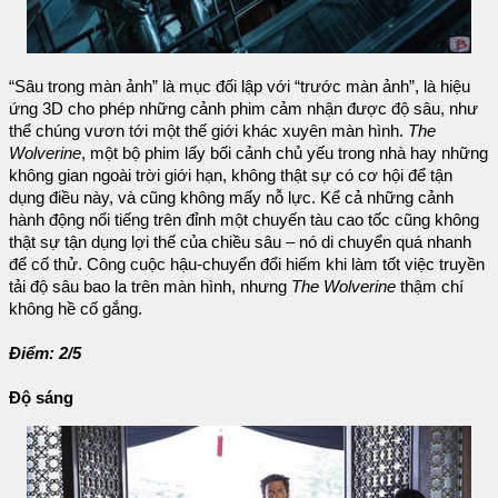
“Sâu trong màn ảnh” là mục đối lập với “trước màn ảnh”, là hiệu
ứng 3D cho phép những cảnh phim cảm nhận được độ sâu, như
thể chúng vươn tới một thế giới khác xuyên màn hình.
The
Wolverine
, một bộ phim lấy bối cảnh chủ yếu trong nhà hay những
không gian ngoài trời giới hạn, không thật sự có cơ hội để tận
dụng điều này, và cũng không mấy nỗ lực. Kể cả những cảnh
hành động nổi tiếng trên đỉnh một chuyến tàu cao tốc cũng không
thật sự tận dụng lợi thế của chiều sâu – nó di chuyển quá nhanh
để cố thử. Công cuộc hậu-chuyển đổi hiếm khi làm tốt việc truyền
tải độ sâu bao la trên màn hình, nhưng
The Wolverine
thậm chí
không hề cố gắng.
Điểm: 2/5
Độ sáng