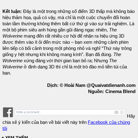
Kết luận:
Đây là một trong những số điểm 3D thấp mà không báo
hiệu thảm họa, quả có vậy, mà chỉ là một cuộc chuyển đổi hoàn
toàn tầm thường không thêm bất cứ thứ gì vào sự trải nghiệm. Là
một bộ phim siêu anh hùng gần gũi đáng ngạc nhiên,
The
Wolverine
mang đến rất nhiều cơ hội để nhận ra hiệu ứng 3D
được thêm vào ít ỏi đến mức nào – bạn xem những cảnh phim
liên tiếp có bối cảnh trong một phòng nhỏ và nghĩ “Thứ này trông
giống y hệt nhưng khi không mang kính”. Bạn đã đúng.
The
Wolverine
xứng đáng với thời gian bạn bỏ ra; Nhưng
The
Wolverine
ở định dạng 3D thì chỉ là một trò đào mỏ tiền túi của
bạn.
Dịch: © Hoài Nam @Quaivatdienanh.com
Nguồn: Cinema Blend
Hãy
chia sẻ ý kiến của bạn về bài viết này trên
Facebook của chúng
tôi
+ XEM THÊM