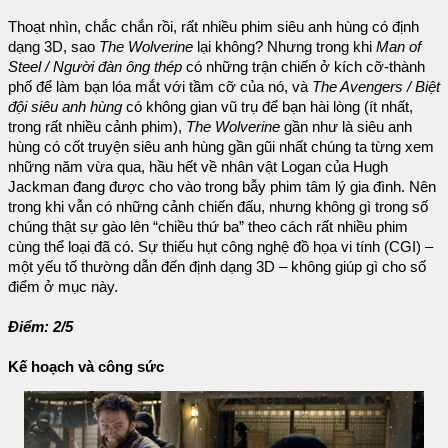
Thoạt nhìn, chắc chắn rồi, rất nhiều phim siêu anh hùng có định
dạng 3D, sao
The Wolverine
lại không? Nhưng trong khi
Man of
Steel / Người đàn ông thép
có những trận chiến ở kích cỡ-thành
phố để làm bạn lóa mắt với tầm cỡ của nó, và
The Avengers / Biệt
đội siêu anh hùng
có không gian vũ trụ để bạn hài lòng (ít nhất,
trong rất nhiều cảnh phim),
The Wolverine
gần như là siêu anh
hùng có cốt truyện siêu anh hùng gần gũi nhất chúng ta từng xem
những năm vừa qua, hầu hết về nhân vật Logan của Hugh
Jackman đang được cho vào trong bẫy phim tâm lý gia đình. Nên
trong khi vẫn có những cảnh chiến đấu, nhưng không gì trong số
chúng thật sự gào lên “chiều thứ ba” theo cách rất nhiều phim
cùng thể loại đã có. Sự thiếu hụt công nghệ đồ họa vi tính (CGI) –
một yếu tố thường dẫn đến định dạng 3D – không giúp gì cho số
điểm ở mục này.
Điểm: 2/5
Kế hoạch và công sức