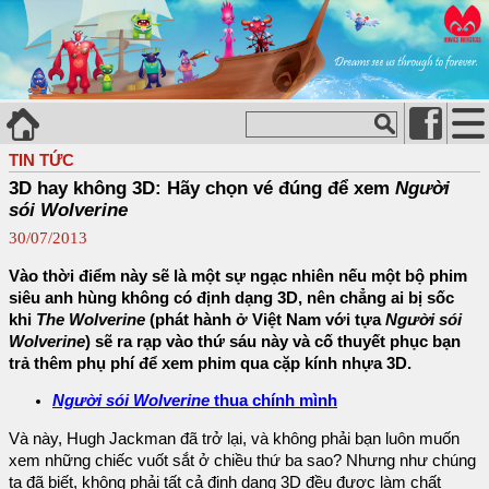
TIN TỨC
3D hay không 3D: Hãy chọn vé đúng để xem
Người
sói Wolverine
30/07/2013
Vào thời điểm này sẽ là một sự ngạc nhiên nếu một bộ phim
siêu anh hùng không có định dạng 3D, nên chẳng ai bị sốc
khi
The Wolverine
(phát hành ở Việt Nam với tựa
Người sói
Wolverine
) sẽ ra rạp vào thứ sáu này và cố thuyết phục bạn
trả thêm phụ phí để xem phim qua cặp kính nhựa 3D.
Người sói Wolverine
thua chính mình
Và này, Hugh Jackman đã trở lại, và không phải bạn luôn muốn
xem những chiếc vuốt sắt ở chiều thứ ba sao? Nhưng như chúng
ta đã biết, không phải tất cả định dạng 3D đều được làm chất