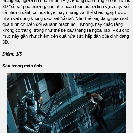
Mangold, người đã nhấn mạnh việc không ưa những khoảnh khắc
3D “xồ ra” phô trương, gần như hoàn toàn bỏ rơi lĩnh vực này. Kể
cả những cảnh có hoa tuyết hay những vật thể khác ngay trước
nhân vật cũng không đặc biệt "xồ ra". Như thể ông đang quan sát
quá trình chuyển đổi và rành mạch nói, “Không, hãy chắc rằng
không có thứ gì trông như thể sẽ bay thẳng ra ngoài rạp” – dù cho
mục này gần như chiếm đến quá nửa sức hấp dẫn của định dạng
3D.
Điểm: 1/5
Sâu trong màn ảnh