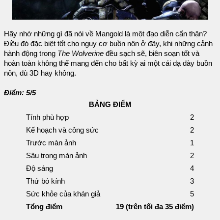
Hãy nhớ những gì đã nói về Mangold là một đạo diễn cẩn thận?
Điều đó đặc biệt tốt cho nguy cơ buồn nôn ở đây, khi những cảnh
hành động trong
The Wolverine
đều sạch sẽ, biên soạn tốt và
hoàn toàn không thể mang đến cho bất kỳ ai một cái dạ dày buồn
nôn, dù 3D hay không.
Điểm: 5/5
BẢNG ĐIỂM
Tính phù hợp
2
Kế hoạch và công sức
2
Trước màn ảnh
1
Sâu trong màn ảnh
2
Độ sáng
4
Thử bỏ kính
3
Sức khỏe của khán giả
5
Tổng điểm
19 (trên tối đa 35 điểm)