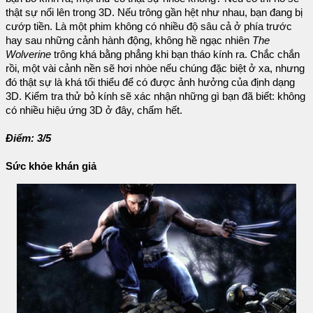
thật sự nổi lên trong 3D. Nếu trông gần hệt như nhau, bạn đang bị
cướp tiền. Là một phim không có nhiều độ sâu cả ở phía trước
hay sau những cảnh hành động, không hề ngạc nhiên
The
Wolverine
trông khá bằng phẳng khi bạn tháo kính ra. Chắc chắn
rồi, một vài cảnh nền sẽ hơi nhòe nếu chúng đặc biệt ở xa, nhưng
đó thật sự là khá tối thiểu để có được ảnh hưởng của định dạng
3D. Kiểm tra thử bỏ kính sẽ xác nhận những gì bạn đã biết: không
có nhiều hiệu ứng 3D ở đây, chấm hết.
Điểm: 3/5
Sức khỏe khán giả