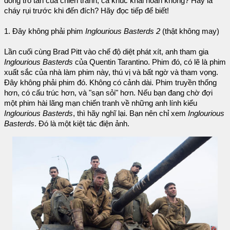
đống tro tàn của chiến tranh, ca khúc khải hoàn không? Hay là
cháy rụi trước khi đến đích? Hãy đọc tiếp để biết!
1. Đây không phải phim
Inglourious Basterds 2
(thật không may)
Lần cuối cùng Brad Pitt vào chế độ diệt phát xít, anh tham gia
Inglourious Basterds
của Quentin Tarantino. Phim đó, có lẽ là phim
xuất sắc của nhà làm phim này, thú vị và bất ngờ và tham vọng.
Đây không phải phim đó. Không có cảnh dài. Phim truyền thống
hơn, có cấu trúc hơn, và "sạn sỏi" hơn. Nếu bạn đang chờ đợi
một phim hài lãng mạn chiến tranh về những anh lính kiểu
Inglourious Basterds
, thì hãy nghĩ lại. Bạn nên chỉ xem
Inglourious
Basterds
. Đó là một kiệt tác điện ảnh.