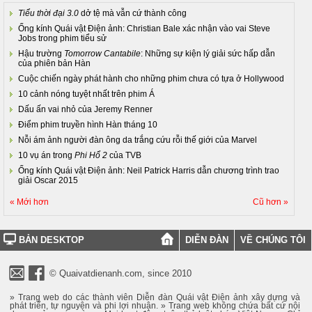
Tiểu thời đại 3.0
dở tệ mà vẫn cứ thành công
Ống kính Quái vật Điện ảnh: Christian Bale xác nhận vào vai Steve
Jobs trong phim tiểu sử
Hậu trường
Tomorrow Cantabile
: Những sự kiện lý giải sức hấp dẫn
của phiên bản Hàn
Cuộc chiến ngày phát hành cho những phim chưa có tựa ở Hollywood
10 cảnh nóng tuyệt nhất trên phim Á
Dấu ấn vai nhỏ của Jeremy Renner
Điểm phim truyền hình Hàn tháng 10
Nỗi ám ảnh người đàn ông da trắng cứu rỗi thế giới của Marvel
10 vụ án trong
Phi Hổ 2
của TVB
Ống kính Quái vật Điện ảnh: Neil Patrick Harris dẫn chương trình trao
giải Oscar 2015
« Mới hơn
Cũ hơn »
BẢN DESKTOP
DIỄN ĐÀN
VỀ CHÚNG TÔI
© Quaivatdienanh.com, since 2010
» Trang web do các thành viên Diễn đàn Quái vật Điện ảnh xây dựng và
phát triển, tự nguyện và phi lợi nhuận. » Trang web không chứa bất cứ nội