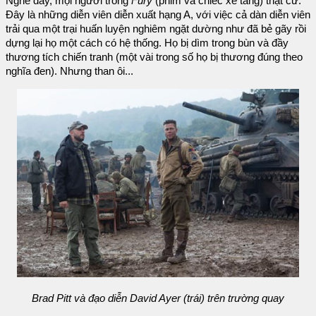
Nghe đây, mọi người trong
Fury
(phim và chiếc xe tăng) thật cừ.
Đây là những diễn viên diễn xuất hạng A, với việc cả dàn diễn viên
trải qua một trại huấn luyện nghiêm ngặt dường như đã bẻ gãy rồi
dựng lại họ một cách có hệ thống. Họ bị dìm trong bùn và đầy
thương tích chiến tranh (một vài trong số họ bị thương đúng theo
nghĩa đen). Nhưng than ôi...
Brad Pitt và đạo diễn David Ayer (trái) trên trường quay