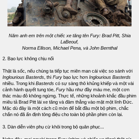
Năm anh em trên một chiếc xe tăng tên Fury: Brad Pitt, Shia
LaBeouf,
Norma Ellison, Michael Pena, và John Bernthal
2. Bạo lực không chịu nổi
Thật là sốc, nếu chúng ta tiếp tục miên man cái việc so sánh với
Inglourious Basterds
, thì
Fury
bạo lực hơn
Inglourious Basterds
nhiều. Trong khi
Basterds
có sự sàng thô khủng khiếp và một vài
cảnh hành quyết tung tóe,
Fury
hầu như đầy máu me, một cơn
thác màu đỏ không ngừng. Thực tế, những khoảnh khắc đầu phim
miêu tả Brad Pitt lái xe tăng và đâm thẳng vào mặt một lính Đức.
Mặc dù đây là một cách cũ mòn để bắt đầu một bộ phim, chắc
chắn nó đã ấn định tông điệu cho toàn bộ phần phim còn lại.
3. Dàn diễn viên phụ cừ khôi trong bộ quân phục...