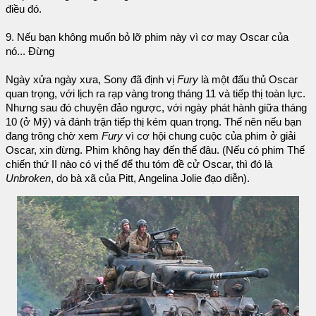
điều đó.
9. Nếu bạn không muốn bỏ lỡ phim này vì cơ may Oscar của
nó... Đừng
Ngày xửa ngày xưa, Sony đã định vị
Fury
là một đấu thủ Oscar
quan trọng, với lịch ra rạp vàng trong tháng 11 và tiếp thị toàn lực.
Nhưng sau đó chuyện đảo ngược, với ngày phát hành giữa tháng
10 (ở Mỹ) và đánh trận tiếp thị kém quan trọng. Thế nên nếu bạn
đang trông chờ xem
Fury
vì cơ hội chung cuộc của phim ở giải
Oscar, xin đừng. Phim không hay đến thế đâu. (Nếu có phim Thế
chiến thứ II nào có vị thế để thu tóm đề cử Oscar, thì đó là
Unbroken
, do bà xã của Pitt, Angelina Jolie đạo diễn).