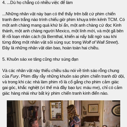
4. ...Dù họ chẳng có nhiều việc để làm
...Những nhân vật này bạn có thể thấy trên bất cứ phim chiến
tranh đen trắng nào trình chiếu giờ phim khuya trên kênh TCM. Có
một anh chàng mang quá khứ bí ẩn, một anh chàng cứ đọc Kinh
thánh, một anh chàng người Mexico, một lính mới, và một gã bên
lề rối loạn nhân cách (là Bernthal, khiến ai nấy bất ngờ sau khi
từng đóng một nhân vật sôi sùng sục trong
Wolf of Wall Street
).
Đây là những nhân vật dàn bao, hoàn toàn hai chiều.
5. Khuôn sáo xe tăng cũng như súng đạn
Và các nhân vật này thiếu chiều sâu nói về tính sáo rỗng chung
của
Fury
. Phim đầy rẫy những khuôn sáo phim chiến tranh dữ dội,
và trong khi các nhà làm phim rõ là cố gắng cho phim cảm giác
gai góc, khắc nghiệt (vì thế mà đầy bạo lực máu me), chỉ có cảm
giác hàng nhái như bất kỳ phim chiến tranh kinh điển nào.