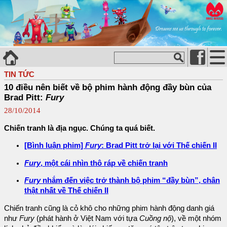
TIN TỨC
10 điều nên biết về bộ phim hành động đầy bùn của
Brad Pitt:
Fury
28/10/2014
Chiến tranh là địa ngục. Chúng ta quá biết.
[Bình luận phim]
Fury
: Brad Pitt trở lại với Thế chiến II
Fury
, một cái nhìn thô ráp về chiến tranh
Fury
nhắm đến việc trở thành bộ phim “đầy bùn”, chân
thật nhất về Thế chiến II
Chiến tranh cũng là cỏ khô cho những phim hành động danh giá
như
Fury
(phát hành ở Việt Nam với tựa
Cuồng nộ
), về một nhóm