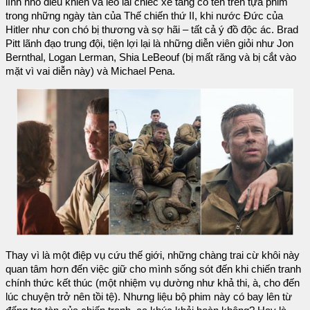
lính nhỏ điều khiển và lèo lái chiếc xe tăng có tên trên tựa phim
trong những ngày tàn của Thế chiến thứ II, khi nước Đức của
Hitler như con chó bị thương và sợ hãi – tất cả ý đồ độc ác. Brad
Pitt lãnh đạo trung đội, tiện lợi lại là những diễn viên giỏi như Jon
Bernthal, Logan Lerman, Shia LeBeouf (bị mất răng và bị cắt vào
mặt vì vai diễn này) và Michael Pena.
Thay vì là một điệp vụ cứu thế giới, những chàng trai cừ khôi này
quan tâm hơn đến việc giữ cho mình sống sót đến khi chiến tranh
chính thức kết thúc (một nhiệm vụ dường như khả thi, à, cho đến
lúc chuyện trở nên tồi tệ). Nhưng liệu bộ phim này có bay lên từ