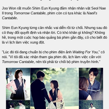
Joo Won rất muốn Shim Eun Kyung đảm nhận nhân vật Seol Nae
Il trong
Tomorrow Cantabile
, phim còn có tựa khác là
Naeil's
Cantabile
.
Shim Eun Kyung từng cân nhắc vai diễn rồi từ chối. Nhưng sau đó
cô thay đổi quyết định và nhận lời. Có khó khăn gì không? Không
hề, trong một cuộc họp báo quảng bá phim gần đây, cô cho biết đó
là vì lịch làm việc xung đột.
"Lúc đó tôi đang chuẩn bị cho phim điện ảnh
Waiting For You
," cô
nói. "Vì tôi đã xác nhận tham gia phim đó, lịch làm việc cấn với
Tomorrow Cantabile
, nên tôi phải từ chối bộ phim truyền hình."