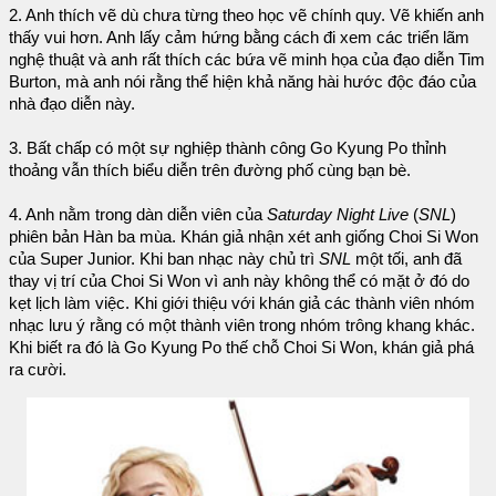
2. Anh thích vẽ dù chưa từng theo học vẽ chính quy. Vẽ khiến anh
thấy vui hơn. Anh lấy cảm hứng bằng cách đi xem các triển lãm
nghệ thuật và anh rất thích các bứa vẽ minh họa của đạo diễn Tim
Burton, mà anh nói rằng thể hiện khả năng hài hước độc đáo của
nhà đạo diễn này.
3. Bất chấp có một sự nghiệp thành công Go Kyung Po thỉnh
thoảng vẫn thích biểu diễn trên đường phố cùng bạn bè.
4. Anh nằm trong dàn diễn viên của
Saturday Night Live
(
SNL
)
phiên bản Hàn ba mùa. Khán giả nhận xét anh giống Choi Si Won
của Super Junior. Khi ban nhạc này chủ trì
SNL
một tối, anh đã
thay vị trí của Choi Si Won vì anh này không thể có mặt ở đó do
kẹt lịch làm việc. Khi giới thiệu với khán giả các thành viên nhóm
nhạc lưu ý rằng có một thành viên trong nhóm trông khang khác.
Khi biết ra đó là Go Kyung Po thế chỗ Choi Si Won, khán giả phá
ra cười.