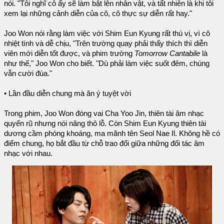
nói. "Tôi nghĩ cô ấy sẽ làm bật lên nhân vật, và tất nhiên là khi tôi
xem lại những cảnh diễn của cô, cô thực sự diễn rất hay."
Joo Won nói rằng làm việc với Shim Eun Kyung rất thú vị, vì cô
nhiệt tình và dễ chịu, "Trên trường quay phải thấy thích thì diễn
viên mới diễn tốt được, và phim trường
Tomorrow Cantabile
là
như thế," Joo Won cho biết. "Dù phải làm việc suốt đêm, chúng
vẫn cười đùa."
• Lần đầu diễn chung mà ăn ý tuyệt vời
Trong phim, Joo Won đóng vai Cha Yoo Jin, thiên tài âm nhạc
quyến rũ nhưng nói năng thô lỗ. Còn Shim Eun Kyung thiên tài
dương cầm phóng khoáng, ma mãnh tên Seol Nae Il. Không hề có
điểm chung, họ bắt đầu từ chỗ trao đổi giữa những đối tác âm
nhạc với nhau.