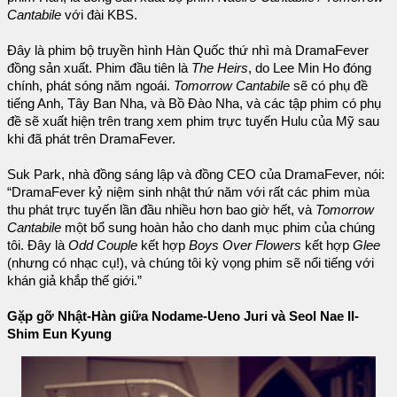
Cantabile
với đài KBS.
Đây là phim bộ truyền hình Hàn Quốc thứ nhì mà DramaFever
đồng sản xuất. Phim đầu tiên là
The Heirs
, do Lee Min Ho đóng
chính, phát sóng năm ngoái.
Tomorrow Cantabile
sẽ có phụ đề
tiếng Anh, Tây Ban Nha, và Bồ Đào Nha, và các tập phim có phụ
đề sẽ xuất hiện trên trang xem phim trực tuyến Hulu của Mỹ sau
khi đã phát trên DramaFever.
Suk Park, nhà đồng sáng lập và đồng CEO của DramaFever, nói:
“DramaFever kỷ niệm sinh nhật thứ năm với rất các phim mùa
thu phát trực tuyến lần đầu nhiều hơn bao giờ hết, và
Tomorrow
Cantabile
một bổ sung hoàn hảo cho danh mục phim của chúng
tôi. Đây là
Odd Couple
kết hợp
Boys Over Flowers
kết hợp
Glee
(nhưng có nhạc cụ!), và chúng tôi kỳ vọng phim sẽ nổi tiếng với
khán giả khắp thế giới.”
Gặp gỡ Nhật-Hàn giữa Nodame-Ueno Juri và Seol Nae Il-
Shim Eun Kyung