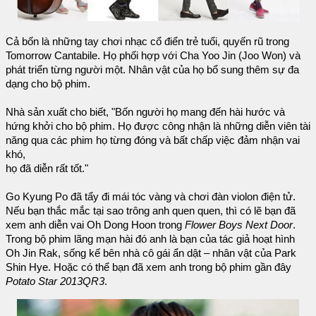
Cả bốn là những tay chơi nhạc cổ điển trẻ tuổi, quyến rũ trong
Tomorrow Cantabile. Họ phối hợp với Cha Yoo Jin (Joo Won) và
phát triển từng người một. Nhân vật của họ bổ sung thêm sự đa
dạng cho bộ phim.
Nhà sản xuất cho biết, "Bốn người họ mang đến hài hước và
hứng khởi cho bộ phim. Họ được công nhận là những diễn viên tài
năng qua các phim họ từng đóng và bất chấp việc đảm nhận vai
khó,
họ đã diễn rất tốt."
Go Kyung Po đã tẩy đi mái tóc vàng và chơi đàn violon điện tử.
Nếu bạn thắc mắc tại sao trông anh quen quen, thì có lẽ bạn đã
xem anh diễn vai Oh Dong Hoon trong
Flower Boys Next Door
.
Trong bộ phim lãng mạn hài đó anh là bạn của tác giả hoạt hình
Oh Jin Rak, sống kế bên nhà cô gái ẩn dật – nhân vật của Park
Shin Hye. Hoặc có thể bạn đã xem anh trong bộ phim gần đây
Potato Star 2013QR3
.