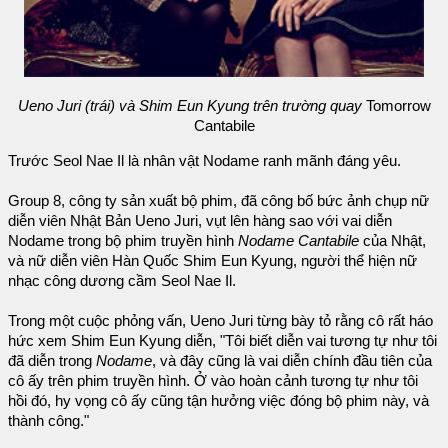
Ueno Juri (trái) và Shim Eun Kyung trên trường quay
Tomorrow
Cantabile
Trước Seol Nae Il là nhân vật Nodame ranh mãnh đáng yêu.
Group 8, công ty sản xuất bộ phim, đã công bố bức ảnh chụp nữ
diễn viên Nhật Bản Ueno Juri, vụt lên hàng sao với vai diễn
Nodame trong bộ phim truyền hình
Nodame Cantabile
của Nhật,
và nữ diễn viên Hàn Quốc Shim Eun Kyung, người thể hiện nữ
nhạc công dương cầm Seol Nae Il.
Trong một cuộc phỏng vấn, Ueno Juri từng bày tỏ rằng cô rất háo
hức xem Shim Eun Kyung diễn, "Tôi biết diễn vai tương tự như tôi
đã diễn trong
Nodame
, và đây cũng là vai diễn chính đầu tiên của
cô ấy trên phim truyền hình. Ở vào hoàn cảnh tương tự như tôi
hồi đó, hy vọng cô ấy cũng tận hưởng việc đóng bộ phim này, và
thành công."