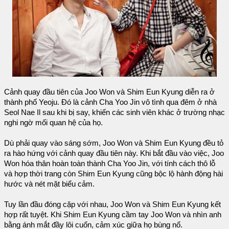
Cảnh quay đầu tiên của Joo Won và Shim Eun Kyung diễn ra ở
thành phố Yeoju. Đó là cảnh Cha Yoo Jin vô tình qua đêm ở nhà
Seol Nae Il sau khi bị say, khiến các sinh viên khác ở trường nhạc
nghi ngờ mối quan hệ của họ.
Dù phải quay vào sáng sớm, Joo Won và Shim Eun Kyung đều tỏ
ra hào hứng với cảnh quay đầu tiên này. Khi bắt đầu vào việc, Joo
Won hóa thân hoàn toàn thành Cha Yoo Jin, với tính cách thô lỗ
và hợp thời trang còn Shim Eun Kyung cũng bộc lộ hành động hài
hước và nét mặt biểu cảm.
Tuy lần đầu đóng cặp với nhau, Joo Won và Shim Eun Kyung kết
hợp rất tuyệt. Khi Shim Eun Kyung cầm tay Joo Won và nhìn anh
bằng ánh mắt đầy lôi cuốn, cảm xúc giữa họ bùng nổ.