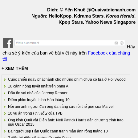
Dịch: © Yên Khuê @Quaivatdienanh.com
Nguồn: HelloKpop, Kdrama Stars,
Korea Herald
,
Kpop Stars, Yahoo News Singapore
Hãy
chia sẻ ý kiến của bạn về bài viết này trên
Facebook của chúng
tôi
+ XEM THÊM
Cuộc chiến ngày phát hành cho những phim chưa có tựa ở Hollywood
10 cảnh nóng tuyệt nhất trên phim Á
Dấu ấn vai nhỏ của Jeremy Renner
Điểm phim truyền hình Hàn tháng 10
Nỗi ám ảnh người đàn ông da trắng cứu rỗi thế giới của Marvel
10 vụ án trong
Phi Hổ 2
của TVB
Ống kính Quái vật Điện ảnh: Neil Patrick Harris dẫn chương trình trao
giải Oscar 2015
Ba người đẹp Hàn Quốc cạnh tranh màn ảnh rộng tháng 10