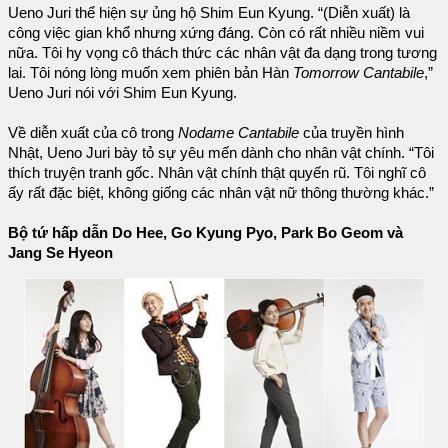
Ueno Juri thể hiện sự ủng hộ Shim Eun Kyung. “(Diễn xuất) là
công việc gian khổ nhưng xứng đáng. Còn có rất nhiều niềm vui
nữa. Tôi hy vọng cô thách thức các nhân vật đa dạng trong tương
lai. Tôi nóng lòng muốn xem phiên bản Hàn
Tomorrow Cantabile
,”
Ueno Juri nói với Shim Eun Kyung.
Về diễn xuất của cô trong
Nodame Cantabile
của truyền hình
Nhật, Ueno Juri bày tỏ sự yêu mến dành cho nhân vật chính. “Tôi
thích truyện tranh gốc. Nhân vật chính thật quyến rũ. Tôi nghĩ cô
ấy rất đặc biệt, không giống các nhân vật nữ thông thường khác.”
Bộ tứ hấp dẫn Do Hee, Go Kyung Pyo, Park Bo Geom và
Jang Se Hyeon