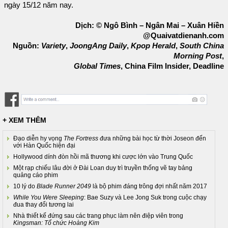
ngày 15/12 năm nay.
Dịch: © Ngô Bình – Ngân Mai – Xuân Hiền
@Quaivatdienanh.com
Nguồn:
Variety
,
JoongAng Daily
,
Kpop Herald
,
South China
Morning Post
,
Global Times
, China Film Insider, Deadline
+ XEM THÊM
Đạo diễn hy vọng
The Fortress
đưa những bài học từ thời Joseon đến
với Hàn Quốc hiện đại
Hollywood dính đòn hồi mã thương khi cược lớn vào Trung Quốc
Một rạp chiếu lâu đời ở Đài Loan duy trì truyền thống vẽ tay bảng
quảng cáo phim
10 lý do
Blade Runner 2049
là bộ phim đáng trông đợi nhất năm 2017
While You Were Sleeping
: Bae Suzy và Lee Jong Suk trong cuộc chạy
đua thay đổi tương lai
Nhà thiết kế đứng sau các trang phục làm nên điệp viên trong
Kingsman: Tổ chức Hoàng Kim