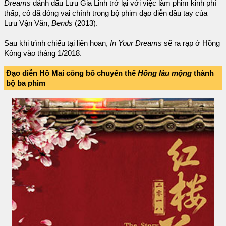
Dreams
đánh dấu Lưu Gia Linh trở lại với việc làm phim kinh phí
thấp, cô đã đóng vai chính trong bộ phim đạo diễn đầu tay của
Lưu Vận Văn,
Bends
(2013).
Sau khi trình chiếu tại liên hoan,
In Your Dreams
sẽ ra rạp ở Hồng
Kông vào tháng 1/2018.
Đạo diễn Hồ Mai công bố chuyển thể
Hồng lâu mộng
thành
bộ ba phim