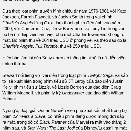
Dựa theo loạt phim truyền hình chiếu từ năm 1976-1981 với Kate
Jackson, Farrah Fawcett, và Jaclyn Smith trong vai chính,
Charlie’s Angels
từng được làm thành phim điện ảnh vào năm
2000, với Cameron Diaz, Drew Barrymore và Lucy Liu trong vai
bộ ba nữ điệp viên làm việc cho một Charlie Townsend không rõ
mặt. Bộ phim thu về 264 triệu USD ở phòng vé, và theo sau đó là
Charlie’s Angels: Full Throttle
, thu về 259 triệu USD.
Hiện bản làm lại của Sony chưa có thông tin ai sẽ là nữ diễn viên
chính thứ ba.
Stewart nổi tiếng với vai diễn trong loạt phim
Twilight Saga
, và sắp
tới sẽ xuất hiện trong phim tiểu sử JT Leroy của đạo diễn Justin
Kelly, phim tiểu sử
Lizzie
, về Lizzie Borden của đạo diễn Craig
William Macneill, và phim ly kỳ
Underwater
của đạo diễn William
Eubank.
Nyong’o, đoạt giải Oscar Nữ diễn viên phụ xuất sắc nhất trong bộ
phim
12 Years a Slave,
có nhiều phim đang được mong đợi sắp
ra mắt, trong đó có
Black Panther
của Marvel ra mắt vào tháng 2
năm sau, và
Star Wars: The Last Jedi
của Disney/Lucasfil ra mắt