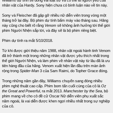
Williams dự tính sẽ đóng vai luật sư và có thể là người yêu của
nhân vật của Hardy. Sony hiện chưa có bình luận nào về tin này.
Sony và Fleischer đã gặp gỡ nhiều nữ diễn viên trong vòng một
tháng trở lại đây. Bộ phim dự tính bấm máy vào tháng sau. Hãng
này cũng cho biết rõ rằng
Venom
sẽ không ảnh hưởng tới thế giới
phim Người Nhện sắp tới, và đây sẽ là bộ phim riêng biệt.
Phim dự tính ra mắt 5/10/2018.
Từ khi được giới thiệu năm 1988, nhân vật ngoài hành tinh Venom
đã trở thành một trong những nhân vật được yêu thích nhất trong
thế giới Người Nhện, và làm phim về nhân vật này từ lâu đã là ưu
tiên hàng đầu của hãng. Venom xuất hiện lần đầu trên màn ảnh
rộng trong
Spider-Man
3 của Sam Raimi, do Topher Grace đóng.
Trong những năm gần đây, Williams chuyển sang đóng nhiều
phim nghệ thuật cao cấp. Phim bom tấn cuối cùng của cô là
Oz
the Great and Powerful
, ra mắt 2013.
Manchester by the Sea
, bộ
phim mang về cho cô đề cử Oscar Nữ diễn viên phụ xuất sắc
năm ngoái, là vai diễn được khen ngợi nhiều nhất trong sự nghiệp
của cô.