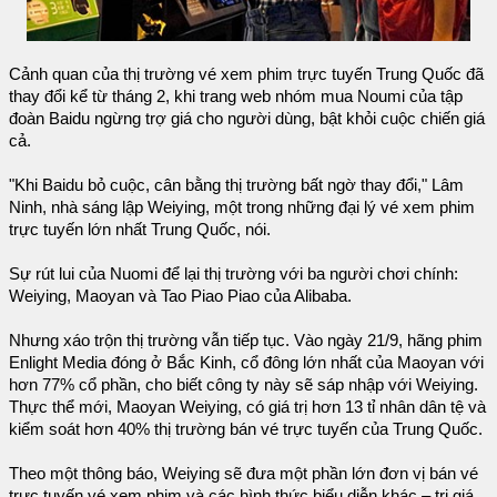
Cảnh quan của thị trường vé xem phim trực tuyến Trung Quốc đã
thay đổi kể từ tháng 2, khi trang web nhóm mua Noumi của tập
đoàn Baidu ngừng trợ giá cho người dùng, bật khỏi cuộc chiến giá
cả.
"Khi Baidu bỏ cuộc, cân bằng thị trường bất ngờ thay đổi," Lâm
Ninh, nhà sáng lập Weiying, một trong những đại lý vé xem phim
trực tuyến lớn nhất Trung Quốc, nói.
Sự rút lui của Nuomi để lại thị trường với ba người chơi chính:
Weiying, Maoyan và Tao Piao Piao của Alibaba.
Nhưng xáo trộn thị trường vẫn tiếp tục. Vào ngày 21/9, hãng phim
Enlight Media đóng ở Bắc Kinh, cổ đông lớn nhất của Maoyan với
hơn 77% cổ phần, cho biết công ty này sẽ sáp nhập với Weiying.
Thực thể mới, Maoyan Weiying, có giá trị hơn 13 tỉ nhân dân tệ và
kiểm soát hơn 40% thị trường bán vé trực tuyến của Trung Quốc.
Theo một thông báo, Weiying sẽ đưa một phần lớn đơn vị bán vé
trực tuyến vé xem phim và các hình thức biểu diễn khác – trị giá