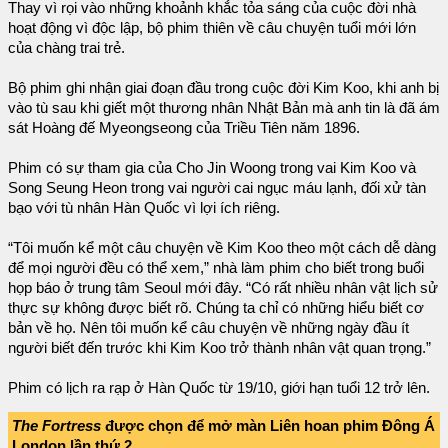
Thay vì rọi vào những khoảnh khắc tỏa sáng của cuộc đời nhà
hoạt động vì độc lập, bộ phim thiên về câu chuyện tuổi mới lớn
của chàng trai trẻ.
Bộ phim ghi nhận giai đoạn đầu trong cuộc đời Kim Koo, khi anh bị
vào tù sau khi giết một thương nhân Nhật Bản mà anh tin là đã ám
sát Hoàng đế Myeongseong của Triều Tiên năm 1896.
Phim có sự tham gia của Cho Jin Woong trong vai Kim Koo và
Song Seung Heon trong vai người cai ngục máu lạnh, đối xử tàn
bạo với tù nhân Hàn Quốc vì lợi ích riêng.
“Tôi muốn kể một câu chuyện về Kim Koo theo một cách dễ dàng
để mọi người đều có thể xem,” nhà làm phim cho biết trong buổi
họp báo ở trung tâm Seoul mới đây. “Có rất nhiều nhân vật lịch sử
thực sự không được biết rõ. Chúng ta chỉ có những hiểu biết cơ
bản về họ. Nên tôi muốn kể câu chuyện về những ngày đầu ít
người biết đến trước khi Kim Koo trở thành nhân vật quan trọng.”
Phim có lịch ra rạp ở Hàn Quốc từ 19/10, giới hạn tuổi 12 trở lên.
The Fortress
được chọn để mở màn Liên hoan phim Đông Á
London lần thứ 2