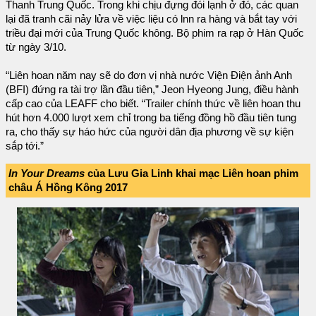
Thanh Trung Quốc. Trong khi chịu đựng đói lạnh ở đó, các quan
lại đã tranh cãi nảy lửa về việc liệu có lnn ra hàng và bắt tay với
triều đại mới của Trung Quốc không. Bộ phim ra rạp ở Hàn Quốc
từ ngày 3/10.
“Liên hoan năm nay sẽ do đơn vị nhà nước Viện Điện ảnh Anh
(BFI) đứng ra tài trợ lần đầu tiên,” Jeon Hyeong Jung, điều hành
cấp cao của LEAFF cho biết. “Trailer chính thức về liên hoan thu
hút hơn 4.000 lượt xem chỉ trong ba tiếng đồng hồ đầu tiên tung
ra, cho thấy sự háo hức của người dân địa phương về sự kiện
sắp tới.”
In Your Dreams
của Lưu Gia Linh khai mạc Liên hoan phim
châu Á Hồng Kông 2017