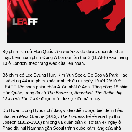
Bộ phim lịch sử Hàn Quốc
The Fortress
đã được chọn để khai
mạc Liên hoan phim Đông Á London lần thứ 2 (LEAFF) vào tháng
10 ở London, theo trang web của liên hoan.
Bộ phim có Lee Byung Hun, Kim Yun Seok, Go Soo và Park Hae
Il sẽ cùng 44 tựa phim khác trình chiếu từ ngày 19 tới 29/10 ở
LEAFF, liên hoan phim châu Á lớn nhất ở Anh. Tổng cộng 18 phim
Hàn Quốc, trong đó có
The Fortress
,
Anarchist
,
The Battleship
Island
và
The Table
được mời dự sự kiện năm nay.
Do Hwan Dong Hyuck chỉ đạo, vị đạo diễn được biết đến nhiều
nhất với
Miss Granny
(2013),
The Fortress
kể về vua Injo thời
Joseon (1392–1910) khi ông và quần thần đi sơ tán 47 ngày ở
Pháo đài núi Namhan gần Seoul tránh cuộc xâm lăng của nhà