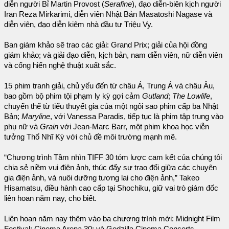
diễn người Bỉ Martin Provost (
Serafine
), đạo diễn-biên kịch người
Iran Reza Mirkarimi, diễn viên Nhật Bản Masatoshi Nagase và
diễn viên, đạo diễn kiêm nhà đầu tư Triệu Vy.
Ban giám khảo sẽ trao các giải: Grand Prix; giải của hội đồng
giám khảo; và giải đạo diễn, kịch bản, nam diễn viên, nữ diễn viên
và cống hiến nghệ thuật xuất sắc.
15 phim tranh giải, chủ yếu đến từ châu Á, Trung Á và châu Âu,
bao gồm bộ phim tội phạm ly kỳ gợi cảm
Gutland
;
The Lowlife
,
chuyển thể từ tiểu thuyết gia của một ngôi sao phim cấp ba Nhật
Bản;
Maryline
, với Vanessa Paradis, tiếp tục là phim tập trung vào
phụ nữ và
Grain
với Jean-Marc Barr, một phim khoa học viễn
tưởng Thổ Nhĩ Kỳ với chủ đề môi trường mạnh mẽ.
“Chương trình Tầm nhìn TIFF 30 tóm lược cam kết của chúng tôi
chia sẻ niềm vui điện ảnh, thúc đẩy sự trao đổi giữa các chuyên
gia điện ảnh, và nuôi dưỡng tương lai cho điện ảnh,” Takeo
Hisamatsu, điều hành cao cấp tại Shochiku, giữ vai trò giám đốc
liên hoan năm nay, cho biết.
Liên hoan năm nay thêm vào ba chương trình mới: Midnight Film