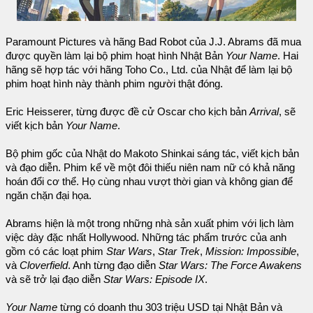
Paramount Pictures và hãng Bad Robot của J.J. Abrams đã mua
được quyền làm lại bộ phim hoạt hình Nhật Bản
Your Name
. Hai
hãng sẽ hợp tác với hãng Toho Co., Ltd. của Nhật để làm lại bộ
phim hoạt hình này thành phim người thật đóng.
Eric Heisserer, từng được đề cử Oscar cho kịch bản
Arrival
, sẽ
viết kịch bản
Your Name
.
Bộ phim gốc của Nhật do Makoto Shinkai sáng tác, viết kịch bản
và đạo diễn. Phim kể về một đôi thiếu niên nam nữ có khả năng
hoán đổi cơ thể. Họ cùng nhau vượt thời gian và không gian để
ngăn chặn đại họa.
Abrams hiện là một trong những nhà sản xuất phim với lịch làm
việc dày đặc nhất Hollywood. Những tác phẩm trước của anh
gồm có các loạt phim
Star Wars
,
Star Trek
,
Mission: Impossible
,
và
Cloverfield
. Anh từng đạo diễn
Star Wars: The Force Awakens
và sẽ trở lại đạo diễn
Star Wars: Episode IX
.
Your Name
từng có doanh thu 303 triệu USD tại Nhật Bản và