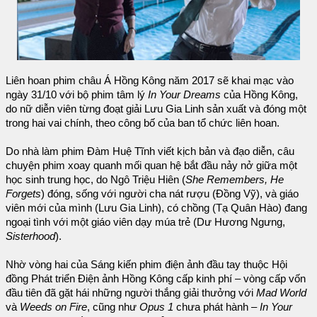
Liên hoan phim châu Á Hồng Kông năm 2017 sẽ khai mạc vào
ngày 31/10 với bộ phim tâm lý
In Your Dreams
của Hồng Kông,
do nữ diễn viên từng đoạt giải Lưu Gia Linh sản xuất và đóng một
trong hai vai chính, theo công bố của ban tổ chức liên hoan.
Do nhà làm phim Đàm Huệ Tĩnh viết kịch bản và đạo diễn, câu
chuyện phim xoay quanh mối quan hệ bắt đầu nảy nở giữa một
học sinh trung học, do Ngô Triệu Hiên (
She Remembers, He
Forgets
) đóng, sống với người cha nát rượu (Đồng Vỹ), và giáo
viên mới của mình (Lưu Gia Linh), có chồng (Tạ Quân Hào) đang
ngoại tình với một giáo viên dạy múa trẻ (Dư Hương Ngưng,
Sisterhood
).
Nhờ vòng hai của Sáng kiến phim điện ảnh đầu tay thuộc Hội
đồng Phát triển Điện ảnh Hồng Kông cấp kinh phí – vòng cấp vốn
đầu tiên đã gặt hái những người thắng giải thưởng với
Mad World
và
Weeds on Fire
, cũng như
Opus 1
chưa phát hành –
In Your