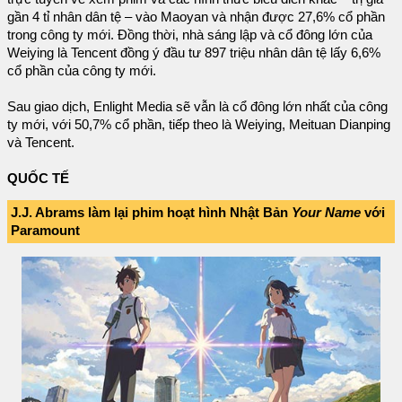
gần 4 tỉ nhân dân tệ – vào Maoyan và nhận được 27,6% cổ phần
trong công ty mới. Đồng thời, nhà sáng lập và cổ đông lớn của
Weiying là Tencent đồng ý đầu tư 897 triệu nhân dân tệ lấy 6,6%
cổ phần của công ty mới.
Sau giao dịch, Enlight Media sẽ vẫn là cổ đông lớn nhất của công
ty mới, với 50,7% cổ phần, tiếp theo là Weiying, Meituan Dianping
và Tencent.
QUỐC TẾ
J.J. Abrams làm lại phim hoạt hình Nhật Bản
Your Name
với
Paramount