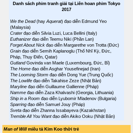
Danh sách phim tranh giải tại Liên hoan phim Tokyo
2017
We the Dead
(hay
Aquerat
) đạo diễn Edmund Yeo
(Malaysia)
Crater
đạo diễn Silvia Luzi, Luca Bellini (Italy)
Euthanizer
đạo diễn Teemu Niki (Phần Lan)
Forget About Nick
đạo diễn Margarethe von Trotta (Đức)
Grain
đạo diễn Semih Kaplanoglu (Thổ Nhĩ Kỳ, Đức,
Pháp, Thụy Điển, Qatar)
Gutland
Govinda van Maele (Luxembourg, Đức, Bỉ)
The Home
đạo diễn Asghar Yousefinejad (Iran)
The Looming Storm
đạo diễn Dong Yue (Trung Quốc)
The Lowlife
đạo diễn Takahise Zeze (Nhật Bản)
Maryline
đạo diễn Guillaume Gallienne (Pháp)
Namme
đạo diễn Zaza Khalvashi (Georgia, Lithuania)
Ship in a Room
đạo diễn Lyubomir Mladenov (Bulgaria)
Sparring
đạo diễn Samuel Jouy (Pháp)
Sveta
đạo diễn Zhanna Issabayeva (Kazakhstan)
Tremble All You Want
đạo diễn Akiko Ooku (Nhật Bản)
Man of Will
miêu tả Kim Koo thời trẻ