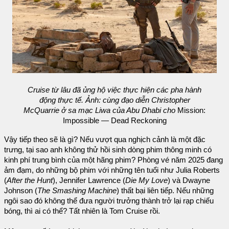
Cruise từ lâu đã ủng hộ việc thực hiện các pha hành
động thực tế. Ảnh: cùng đạo diễn Christopher
McQuarrie ở sa mạc Liwa của Abu Dhabi cho
Mission:
Impossible — Dead Reckoning
Vậy tiếp theo sẽ là gì? Nếu vượt qua nghịch cảnh là một đặc
trưng, tại sao anh không thử hồi sinh dòng phim thông minh có
kinh phí trung bình của một hãng phim? Phòng vé năm 2025 đang
ảm đạm, do những bộ phim với những tên tuổi như Julia Roberts
(
After the Hunt
), Jennifer Lawrence (
Die My Love
) và Dwayne
Johnson (
The Smashing Machine
) thất bại liên tiếp. Nếu những
ngôi sao đó không thể đưa người trưởng thành trở lại rạp chiếu
bóng, thì ai có thể? Tất nhiên là Tom Cruise rồi.