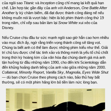
của ngôi sao
Titanic
và
Inception
cũng chỉ mang lại kết quả hạn
chế. Lần hợp tác gần đây của anh với Anderson,
One Battle After
Another
ly kỳ châm biếm, đã đạt được thành công đáng nể nếu
không muốn nói là vượt bậc: hiện là bộ phim thành công thứ 19
trong năm, chỉ xếp sau bản làm lại
Snow White
xui xẻo của
Disney.
Nếu Cruise chịu đầu tư sức mạnh ngôi sao giờ hẳn cao hơn nhiều
vào mục đích ấy, ngờ rằng triển vọng thành công sẽ tăng vọt.
Chúng ta biết anh có thể làm được những phim kiểu như thế. Giải
trí chủ lưu được chế tác tinh xảo và thông minh là yếu tố chủ chốt
trong thời kỳ hoàng kim của văn hóa đại chúng danh giá mà anh
tận hưởng từ đầu những năm 1990, cho đến khi Scientology dẫn
đến khủng hoảng danh tiếng của anh vào giữa những năm 2000.
Collateral
,
Minority Report
,
Vanilla Sky
,
Magnolia
,
Eyes Wide Shut
— dù bạn chọn Cruise theo phong cách nào, bảo thủ hay bất
thường, sẽ có một phim hãng lớn bỏ tiền làm nức lòng bạn.