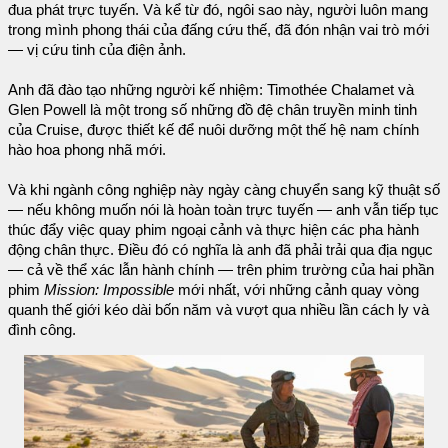
đua phát trực tuyến. Và kể từ đó, ngôi sao này, người luôn mang
trong mình phong thái của đấng cứu thế, đã đón nhận vai trò mới
— vị cứu tinh của điện ảnh.
Anh đã đào tạo những người kế nhiệm: Timothée Chalamet và
Glen Powell là một trong số những đồ đệ chân truyền minh tinh
của Cruise, được thiết kế để nuôi dưỡng một thế hệ nam chính
hào hoa phong nhã mới.
Và khi ngành công nghiệp này ngày càng chuyển sang kỹ thuật số
— nếu không muốn nói là hoàn toàn trực tuyến — anh vẫn tiếp tục
thúc đẩy việc quay phim ngoại cảnh và thực hiện các pha hành
động chân thực. Điều đó có nghĩa là anh đã phải trải qua địa ngục
— cả về thể xác lẫn hành chính — trên phim trường của hai phần
phim
Mission: Impossible
mới nhất, với những cảnh quay vòng
quanh thế giới kéo dài bốn năm và vượt qua nhiều lần cách ly và
đình công.