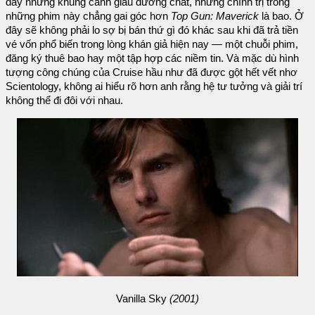
đầy những khung cảnh giàu dưỡng chất, nhưng chính trị trong
những phim này chẳng gai góc hơn
Top Gun: Maverick
là bao. Ở
đây sẽ không phải lo sợ bị bán thứ gì đó khác sau khi đã trả tiền
vé vốn phổ biến trong lòng khán giả hiện nay — một chuỗi phim,
đăng ký thuê bao hay một tập hợp các niềm tin. Và mặc dù hình
tượng công chúng của Cruise hầu như đã được gột hết vết nhơ
Scientology, không ai hiểu rõ hơn anh rằng hệ tư tưởng và giải trí
không thể đi đôi với nhau.
Vanilla Sky
(2001)