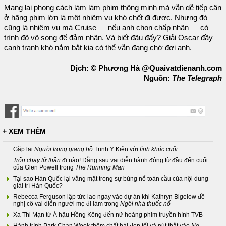
Mang lại phong cách làm làm phim thông minh mà vẫn dễ tiếp cận
ở hãng phim lớn là một nhiệm vụ khó chết đi được. Nhưng đó
cũng là nhiệm vụ mà Cruise — nếu anh chọn chấp nhận — có
trình độ vô song để đảm nhận. Và biết đâu đấy? Giải Oscar đầy
cạnh tranh khó nắm bắt kia có thể vẫn đang chờ đợi anh.
Dịch: © Phương Hà @Quaivatdienanh.com
Nguồn:
The Telegraph
+ XEM THÊM
Gặp lại
Người trong giang hồ
Trịnh Y Kiện với
tình khúc cuối
Trốn chạy tử thần
đi nào! Đằng sau vai diễn hành động từ đầu đến cuối
của Glen Powell trong
The Running Man
Tại sao Hàn Quốc lại vắng mặt trong sự bùng nổ toàn cầu của nội dung
giải trí Hàn Quốc?
Rebecca Ferguson lập tức lao ngay vào dự án khi Kathryn Bigelow đề
nghị cô vai diễn người mẹ đi làm trong
Ngôi nhà thuốc nổ
Xa Thi Mạn từ Á hậu Hồng Kông đến nữ hoàng phim truyền hình TVB