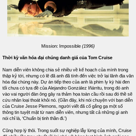
Mission: Impossible
(1996)
Thời kỳ văn hóa đại chúng danh giá của Tom Cruise
Nam diễn viên không chia sẻ nhiều về kế hoạch của mình trong
thập kỷ tới, nhưng có lẽ đã anh đã tính đến việc trở lại lãnh địa văn
hóa đại chúng này. Dự án tiếp theo của anh là phim ly kỳ hài đen
tối chưa có tựa đề của Alejandro González Iñárritu, trong đó anh
vào vai người đàn ông gây ra thảm họa toàn cầu rồi sau đó thề sẽ
cứu nhân loại thoát khỏi nó. (Gần đây, khi nói chuyện với bạn diễn
của Cruise Jesse Plemons, người viết đã cố gắng gạ một số
thông tin tuyệt mật từ nam diễn viên, nhưng tất cả những gì anh
nói chỉ là, ‘Chuẩn bị tinh thần đi.’)
Cũng hợp lý thôi. Trong suốt sự nghiệp lẫy lừng của mình, Cruise