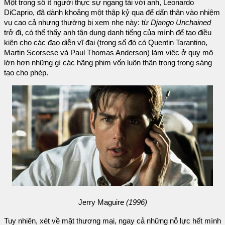
Một trong số ít người thực sự ngang tài với anh, Leonardo
DiCaprio, đã dành khoảng một thập kỷ qua để dấn thân vào nhiệm
vụ cao cả nhưng thường bị xem nhẹ này: từ
Django Unchained
trở đi, có thể thấy anh tận dụng danh tiếng của mình để tạo điều
kiện cho các đạo diễn vĩ đại (trong số đó có Quentin Tarantino,
Martin Scorsese và Paul Thomas Anderson) làm việc ở quy mô
lớn hơn những gì các hãng phim vốn luôn thận trọng trong sáng
tạo cho phép.
Jerry Maguire
(1996)
Tuy nhiên, xét về mặt thương mại, ngay cả những nỗ lực hết mình