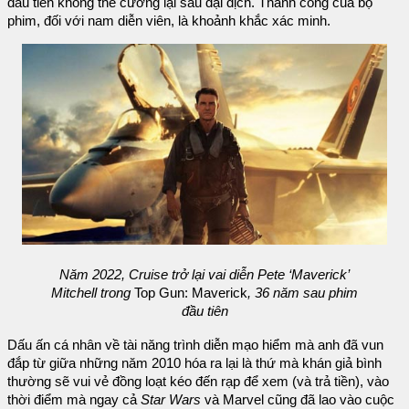
đầu tiên không thể cưỡng lại sau đại dịch. Thành công của bộ
phim, đối với nam diễn viên, là khoảnh khắc xác minh.
Năm 2022, Cruise trở lại vai diễn Pete ‘Maverick’
Mitchell trong
Top Gun: Maverick
, 36 năm sau phim
đầu tiên
Dấu ấn cá nhân về tài năng trình diễn mạo hiểm mà anh đã vun
đắp từ giữa những năm 2010 hóa ra lại là thứ mà khán giả bình
thường sẽ vui vẻ đồng loạt kéo đến rạp để xem (và trả tiền), vào
thời điểm mà ngay cả
Star Wars
và Marvel cũng đã lao vào cuộc