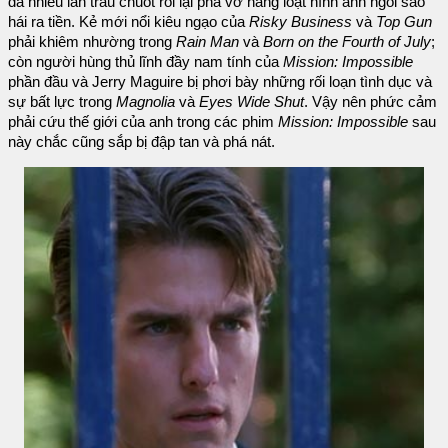
đã nhiều lần trau chuốt rồi lại phá vỡ hàng loạt hình ảnh ngôi sao
hái ra tiền. Kẻ mới nổi kiêu ngạo của
Risky Business
và
Top Gun
phải khiêm nhường trong
Rain Man
và
Born on the Fourth of July
;
còn người hùng thủ lĩnh đầy nam tính của
Mission: Impossible
phần đầu và Jerry Maguire bị phơi bày những rối loạn tình dục và
sự bất lực trong
Magnolia
và
Eyes Wide Shut
. Vậy nên phức cảm
phải cứu thế giới của anh trong các phim
Mission: Impossible
sau
này chắc cũng sắp bị đập tan và phá nát.