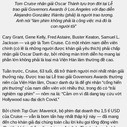
Tom Cruise nhận giải Oscar Thành tựu trọn đời tại Lễ
trao giải Governors Awards ở Los Angeles với đạo diễn
Alejandro González Iñárritu (phải) là người trao tượng.
Anh nói “làm phim không phải là công việc mà đó là
con người tôi”
Cary Grant, Gene Kelly, Fred Astaire, Buster Keaton, Samuel L.
Jackson — và giờ là Tom Cruise. Có một nhóm nam diễn viên
chính (có lẽ là những người được khán giả yêu thích) phải chấp
nhận giải Oscar Danh dự, bởi những màn trình diễn họ mang lại
phần lớn không phải là loại mà Viện Hàn lâm thường đề cao.
Tuần trước, Cruise, 63 tuổi, đã trở thành người mới nhất nhận giải
thưởng này. Được trao tại Lễ trao giải Governors Awards thường
niên của Viện Hàn lâm, Osacr danh dự là để ghi nhận “cống hiến
phi thường” của nam diễn viên với nhiều thứ, trong đó có “trải
nghiệm rạp phim” — nôm na là: “Cảm ơn vì đã dang tay cứu vớt
Hollywood sau đại dịch Covid.”
Bởi chính
Top Gun: Maverick
, bộ phim đạt doanh thu 1,5 tỉ USD
của Cruise — vẫn là bom tấn hay nhất thập kỷ này — đã mang
đến cho khán giả đại chúng toàn cầu lời kêu gọi tổng động viên