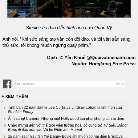
Studio của đạo diễn hình ảnh Lưu Quan Vỹ
Anh nói, “Khi sức sáng tạo vẫn còn dồi dào, và tôi vẫn sẵn sàng
thử sức, tôi không muốn ngừng quay phim.”
Dịch: © Yên Khuê @Quaivatdienanh.com
Nguồn:
Hongkong Free Press
+ XEM THÊM
Tình bạn 22 năm Jamie Lee Curtis và Lindsay Lohan là linh hồn của
Freakier Friday
Ánh sáng! Camera! Nhưng một Hollywood tàn phai không còn ai diễn
Chào mừng đến với thế giới viễn tưởng hoài cổ cùng
Bộ Tứ Siêu Đẳng:
Bước đi đầu tiên
vào Vũ trụ Điện ảnh Marvel
28 năm sau: Hậu tận thế
Danny Boyle chỉ muốn có hai điều Brexit và