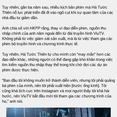
Tuy nhiên, gần ba năm sau, nhiều kịch bản phim mà Hà Tước
Thiên nỗ lực phát triển đã đi vào ngõ cụt khi sự quan tâm của các
nhà đầu tư giảm dần.
Anh chia sẻ với
HKFP
rằng, thay vì đạo diễn phim, nguồn thu
nhập chính của anh năm ngoái đến từ đài truyền hình ViuTV.
Không phải từ việc giám sát sản xuất, mà là từ việc tham gia các
phim bộ truyền hình và chương trình thực tế.
Tuy nhiên, Hà Tước Thiên tự cho mình còn “may mắn” hơn các
đạo diễn khác, những người có thể đang gặp khó khăn trong việc
tìm kiếm nguồn thu nhập thay thế trong khi chờ đợi các dự án
phim được thực hiện.
“Ban đầu tôi không muốn trở thành diễn viên, nhưng tôi phải quảng
bá phim của mình, nên tôi phải xuất hiện [trước ống kính]. Tôi
cũng khá tích cực trên Instagram và mọi người thấy tôi khá hài
hước, nên ViuTV bắt đầu mời tôi tham gia các chương trình của
họ,” anh nói.