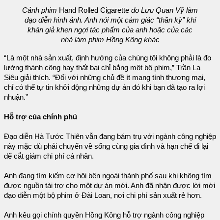
Cảnh phim
Hand Rolled Cigarette
do Lưu Quan Vỹ làm
đạo diễn hình ảnh. Anh nói một cảm giác “thần kỳ” khi
khán giả khen ngợi tác phẩm của anh hoặc của các
nhà làm phim Hồng Kông khác
“Là một nhà sản xuất, định hướng của chúng tôi không phải là đo
lường thành công hay thất bại chỉ bằng một bộ phim,” Trần La
Siêu giải thích. “Đối với những chủ đề ít mang tính thương mại,
chỉ có thể tự tin khởi động những dự án đó khi bạn đã tạo ra lợi
nhuận.”
Hỗ trợ của chính phủ
Đạo diễn Hà Tước Thiên vẫn đang bám trụ với ngành công nghiệp
này mặc dù phải chuyển về sống cùng gia đình và hạn chế đi lại
để cắt giảm chi phí cá nhân.
Anh đang tìm kiếm cơ hội bên ngoài thành phố sau khi không tìm
được nguồn tài trợ cho một dự án mới. Anh đã nhận được lời mời
đạo diễn một bộ phim ở Đài Loan, nơi chi phí sản xuất rẻ hơn.
Anh kêu gọi chính quyền Hồng Kông hỗ trợ ngành công nghiệp