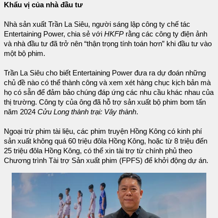
Khẩu vị của nhà đầu tư
Nhà sản xuất Trần La Siêu, người sáng lập công ty chế tác
Entertaining Power, chia sẻ với
HKFP
rằng các công ty điện ảnh
và nhà đầu tư đã trở nên “thận trọng tính toán hơn” khi đầu tư vào
một bộ phim.
Trần La Siêu cho biết Entertaining Power đưa ra dự đoán những
chủ đề nào có thể thành công và xem xét hàng chục kịch bản mà
họ có sẵn để đảm bảo chúng đáp ứng các nhu cầu khác nhau của
thị trường. Công ty của ông đã hỗ trợ sản xuất bộ phim bom tấn
năm 2024
Cửu Long thành trại: Vây thành
.
Ngoại trừ phim tài liệu, các phim truyện Hồng Kông có kinh phí
sản xuất không quá 60 triệu đôla Hồng Kông, hoặc từ 8 triệu đến
25 triệu đôla Hồng Kông, có thể xin tài trợ từ chính phủ theo
Chương trình Tài trợ Sản xuất phim (FPFS) để khởi động dự án.