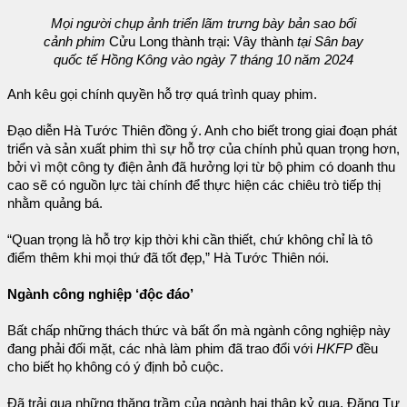
Mọi người chụp ảnh triển lãm trưng bày bản sao bối
cảnh phim
Cửu Long thành trại: Vây thành
tại Sân bay
quốc tế Hồng Kông vào ngày 7 tháng 10 năm 2024
Anh kêu gọi chính quyền hỗ trợ quá trình quay phim.
Đạo diễn Hà Tước Thiên đồng ý. Anh cho biết trong giai đoạn phát
triển và sản xuất phim thì sự hỗ trợ của chính phủ quan trọng hơn,
bởi vì một công ty điện ảnh đã hưởng lợi từ bộ phim có doanh thu
cao sẽ có nguồn lực tài chính để thực hiện các chiêu trò tiếp thị
nhằm quảng bá.
“Quan trọng là hỗ trợ kịp thời khi cần thiết, chứ không chỉ là tô
điểm thêm khi mọi thứ đã tốt đẹp,” Hà Tước Thiên nói.
Ngành công nghiệp ‘độc đáo’
Bất chấp những thách thức và bất ổn mà ngành công nghiệp này
đang phải đối mặt, các nhà làm phim đã trao đổi với
HKFP
đều
cho biết họ không có ý định bỏ cuộc.
Đã trải qua những thăng trầm của ngành hai thập kỷ qua, Đặng Tư