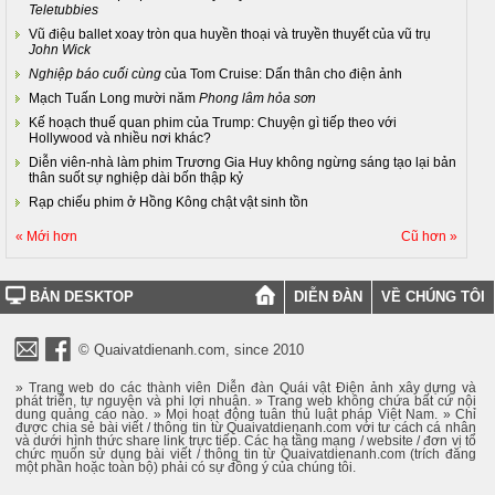
Teletubbies
Vũ điệu ballet xoay tròn qua huyền thoại và truyền thuyết của vũ trụ
John Wick
Nghiệp báo cuối cùng
của Tom Cruise: Dấn thân cho điện ảnh
Mạch Tuấn Long mười năm
Phong lâm hỏa sơn
Kế hoạch thuế quan phim của Trump: Chuyện gì tiếp theo với
Hollywood và nhiều nơi khác?
Diễn viên-nhà làm phim Trương Gia Huy không ngừng sáng tạo lại bản
thân suốt sự nghiệp dài bốn thập kỷ
Rạp chiếu phim ở Hồng Kông chật vật sinh tồn
« Mới hơn
Cũ hơn »
BẢN DESKTOP
DIỄN ĐÀN
VỀ CHÚNG TÔI
© Quaivatdienanh.com, since 2010
» Trang web do các thành viên Diễn đàn Quái vật Điện ảnh xây dựng và
phát triển, tự nguyện và phi lợi nhuận. » Trang web không chứa bất cứ nội
dung quảng cáo nào. » Mọi hoạt động tuân thủ luật pháp Việt Nam. » Chỉ
được chia sẻ bài viết / thông tin từ Quaivatdienanh.com với tư cách cá nhân
và dưới hình thức share link trực tiếp. Các hạ tầng mạng / website / đơn vị tổ
chức muốn sử dụng bài viết / thông tin từ Quaivatdienanh.com (trích đăng
một phần hoặc toàn bộ) phải có sự đồng ý của chúng tôi.