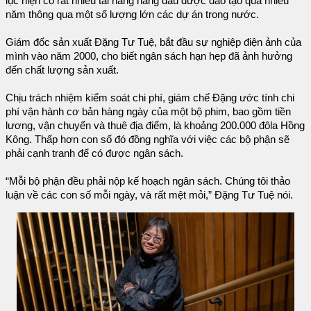
lục hiện có rất nhiều tài năng hàng đầu được đào tạo qua nhiều
năm thông qua một số lượng lớn các dự án trong nước.
Giám đốc sản xuất Đặng Tư Tuệ, bắt đầu sự nghiệp điện ảnh của
mình vào năm 2000, cho biết ngân sách hạn hẹp đã ảnh hưởng
đến chất lượng sản xuất.
Chịu trách nhiệm kiểm soát chi phí, giám chế Đặng ước tính chi
phí vận hành cơ bản hàng ngày của một bộ phim, bao gồm tiền
lương, vận chuyển và thuê địa điểm, là khoảng 200.000 đôla Hồng
Kông. Thấp hơn con số đó đồng nghĩa với việc các bộ phận sẽ
phải cạnh tranh để có được ngân sách.
“Mỗi bộ phận đều phải nộp kế hoạch ngân sách. Chúng tôi thảo
luận về các con số mỗi ngày, và rất mệt mỏi,” Đặng Tư Tuệ nói.