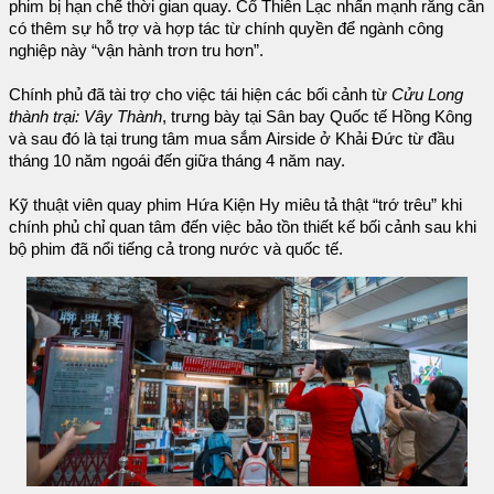
phim bị hạn chế thời gian quay. Cổ Thiên Lạc nhấn mạnh rằng cần
có thêm sự hỗ trợ và hợp tác từ chính quyền để ngành công
nghiệp này “vận hành trơn tru hơn”.
Chính phủ đã tài trợ cho việc tái hiện các bối cảnh từ
Cửu Long
thành trại: Vây Thành
, trưng bày tại Sân bay Quốc tế Hồng Kông
và sau đó là tại trung tâm mua sắm Airside ở Khải Đức từ đầu
tháng 10 năm ngoái đến giữa tháng 4 năm nay.
Kỹ thuật viên quay phim Hứa Kiện Hy miêu tả thật “trớ trêu” khi
chính phủ chỉ quan tâm đến việc bảo tồn thiết kế bối cảnh sau khi
bộ phim đã nổi tiếng cả trong nước và quốc tế.