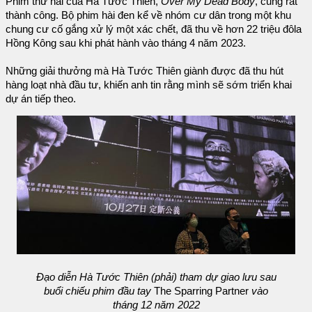
Phim thứ hai của Hà Tước Thiên,
Over My Dead Body
, cũng rất
thành công. Bộ phim hài đen kể về nhóm cư dân trong một khu
chung cư cố gắng xử lý một xác chết, đã thu về hơn 22 triệu đôla
Hồng Kông sau khi phát hành vào tháng 4 năm 2023.
Những giải thưởng mà Hà Tước Thiên giành được đã thu hút
hàng loạt nhà đầu tư, khiến anh tin rằng mình sẽ sớm triển khai
dự án tiếp theo.
Đạo diễn Hà Tước Thiên (phải) tham dự giao lưu sau
buổi chiếu phim đầu tay
The Sparring Partner
vào
tháng 12 năm 2022