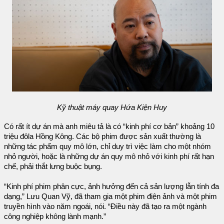
Kỹ thuật máy quay Hứa Kiện Huy
Có rất ít dự án mà anh miêu tả là có “kinh phí cơ bản” khoảng 10
triệu đôla Hồng Kông. Các bộ phim được sản xuất thường là
những tác phẩm quy mô lớn, chỉ duy trì việc làm cho một nhóm
nhỏ người, hoặc là những dự án quy mô nhỏ với kinh phí rất hạn
chế, phải thắt lưng buộc bụng.
“Kinh phí phim phân cực, ảnh hưởng đến cả sản lượng lẫn tính đa
dạng,” Lưu Quan Vỹ, đã tham gia một phim điện ảnh và một phim
truyền hình vào năm ngoái, nói. “Điều này đã tạo ra một ngành
công nghiệp không lành mạnh.”