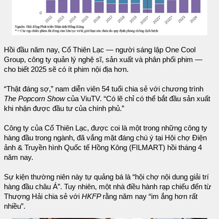
Hồi đầu năm nay, Cổ Thiên Lạc — người sáng lập One Cool
Group, công ty quản lý nghệ sĩ, sản xuất và phân phối phim —
cho biết 2025 sẽ có ít phim nội địa hơn.
“Thật đáng sợ,” nam diễn viên 54 tuổi chia sẻ với chương trình
The Popcorn Show
của ViuTV. “Có lẽ chỉ có thể bắt đầu sản xuất
khi nhận được đầu tư của chính phủ.”
Công ty của Cổ Thiên Lạc, được coi là một trong những công ty
hàng đầu trong ngành, đã vắng mặt đáng chú ý tại Hội chợ Điện
ảnh & Truyền hình Quốc tế Hồng Kông (FILMART) hồi tháng 4
năm nay.
Sự kiện thường niên này tự quảng bá là “hội chợ nội dung giải trí
hàng đầu châu Á”. Tuy nhiên, một nhà điều hành rạp chiếu đến từ
Thượng Hải chia sẻ với
HKFP
rằng năm nay “im ắng hơn rất
nhiều”.