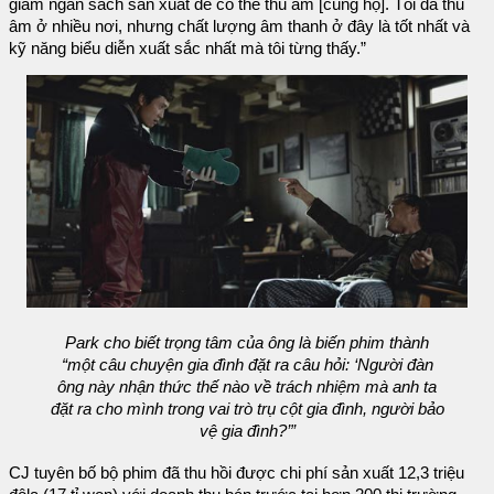
giảm ngân sách sản xuất để có thể thu âm [cùng họ]. Tôi đã thu
âm ở nhiều nơi, nhưng chất lượng âm thanh ở đây là tốt nhất và
kỹ năng biểu diễn xuất sắc nhất mà tôi từng thấy.”
Park cho biết trọng tâm của ông là biến phim thành
“một câu chuyện gia đình đặt ra câu hỏi: ‘Người đàn
ông này nhận thức thế nào về trách nhiệm mà anh ta
đặt ra cho mình trong vai trò trụ cột gia đình, người bảo
vệ gia đình?’”
CJ tuyên bố bộ phim đã thu hồi được chi phí sản xuất 12,3 triệu