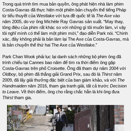
Trong quá trình tìm mua bản quyền, ông phát hiện nhà làm phim
Costa-Gavras đã thực hiện một phiên bản chuyển thể tiếng Pháp
từ tiểu thuyết của Westlake với tựa đề quốc tế là
The Axe
vào
năm 2005, do vợ ông Michèle Ray Gavras sản xuất. “May thay,
tông điệu của phim rất khác so với những gì tôi muốn làm, vì vậy
tôi nghĩ mình có thể làm một phim mới,” đạo diễn Park nói. “Chính
xác, đây không phải là bản làm lại The Axe của Costa-Gavras, mà
là bản chuyển thể thứ hai The Axe của Westlake.”
Park Chan Wook phải lục lại danh sách những bộ phim ông đã
trình chiếu tại Cannes bao năm để tìm ra thời điểm ông gặp
Costa-Gavras trên phố Croisette. Ông đã tham dự năm 2004 với
Oldboy
, bộ phim đã thắng giải Grand Prix, sau đó là
Thirst
năm
2009, đã lấy giải thưởng đặc biệt của ban giám khảo, và với
The
Handmaiden
năm 2016, tham gia tranh giải, tất cả trước
Decision
to Leave
. Về thời điểm, ông cho rằng chắc hẳn là khi ông đưa
Thirst
tham gia.