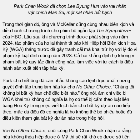
Park Chan Wook đã chọn Lee Byung Hun vào vai nhân
vật chính Man Su, một sát nhân bất hạnh
Trong thời gian đó, ông và McKellar cũng cùng nhau biên kịch và
điều hành chương trình cho phim bộ ngắn tập
The Sympathizer
của HBO. Lâu sau khi chương trình được phát sóng vào năm
2024, tác phẩm của họ lại thành tít báo khi Hiệp hội Biên kịch Hoa
Kỳ (WGA) tháng trước đã gây tranh cãi mà khai trừ họ với lý do vi
phạm kỷ luật đình công năm 2023. Cả hai khẳng định họ không vi
phạm bất kỳ quy tắc đình công nào, làm việc với tư cách là điều
hành sản xuất biên tập hậu kỳ.
Park cho biết ông đã cân nhắc kháng cáo lệnh trục xuất nhưng
quyết định tập trung làm hậu kỳ cho
No Other Choice
. “Chúng tôi
không bị bất kỳ hạn chế đặc biệt nào,” ông nói, ám chỉ việc bị
WGA khai trừ không có nghĩa là họ có thể bị cấm theo luật liên
bang Hoa Kỳ trong việc viết kịch bản cho bất kỳ dự án nào tiếp
theo, mặc dù điều đó có nghĩa là họ không thể bỏ phiếu hoặc đủ
điều kiện tham gia bất kỳ dự án nào trong hiệp hội.
Với
No Other Choice
, cuối cùng Park Chan Wook nhận ra rằng
nếu không thỏa hiệp được ở Mỹ thì sẽ rất khó có được số tiền