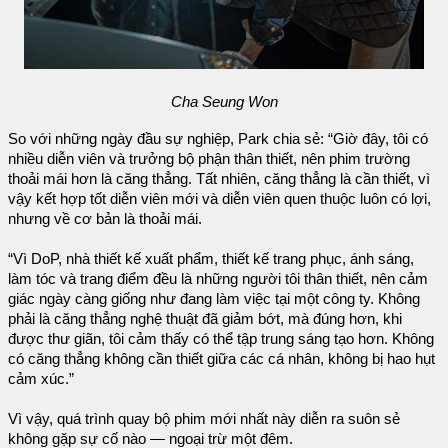
Cha Seung Won
So với những ngày đầu sự nghiệp, Park chia sẻ: “Giờ đây, tôi có
nhiều diễn viên và trưởng bộ phận thân thiết, nên phim trường
thoải mái hơn là căng thẳng. Tất nhiên, căng thẳng là cần thiết, vì
vậy kết hợp tốt diễn viên mới và diễn viên quen thuộc luôn có lợi,
nhưng về cơ bản là thoải mái.
“Vì DoP, nhà thiết kế xuất phẩm, thiết kế trang phục, ánh sáng,
làm tóc và trang điểm đều là những người tôi thân thiết, nên cảm
giác ngày càng giống như đang làm việc tại một công ty. Không
phải là căng thẳng nghệ thuật đã giảm bớt, mà đúng hơn, khi
được thư giãn, tôi cảm thấy có thể tập trung sáng tạo hơn. Không
có căng thẳng không cần thiết giữa các cá nhân, không bị hao hụt
cảm xúc.”
Vì vậy, quá trình quay bộ phim mới nhất này diễn ra suôn sẻ
không gặp sự cố nào — ngoại trừ một đêm.