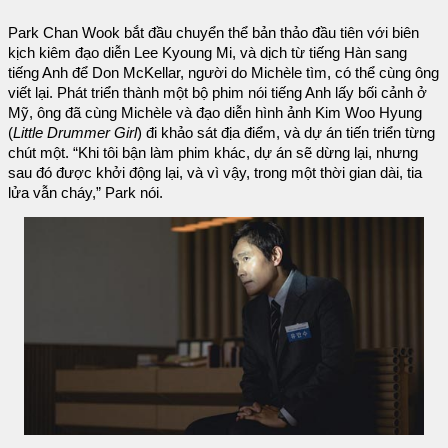
Park Chan Wook bắt đầu chuyển thể bản thảo đầu tiên với biên
kịch kiêm đạo diễn Lee Kyoung Mi, và dịch từ tiếng Hàn sang
tiếng Anh để Don McKellar, người do Michèle tìm, có thể cùng ông
viết lại. Phát triển thành một bộ phim nói tiếng Anh lấy bối cảnh ở
Mỹ, ông đã cùng Michèle và đạo diễn hình ảnh Kim Woo Hyung
(
Little Drummer Girl
) đi khảo sát địa điểm, và dự án tiến triển từng
chút một. “Khi tôi bận làm phim khác, dự án sẽ dừng lại, nhưng
sau đó được khởi động lại, và vì vậy, trong một thời gian dài, tia
lửa vẫn cháy,” Park nói.