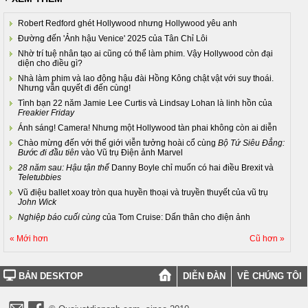
Robert Redford ghét Hollywood nhưng Hollywood yêu anh
Đường đến 'Ảnh hậu Venice' 2025 của Tân Chỉ Lôi
Nhờ trí tuệ nhân tạo ai cũng có thể làm phim. Vậy Hollywood còn đại
diện cho điều gì?
Nhà làm phim và lao động hậu đài Hồng Kông chật vật với suy thoái.
Nhưng vẫn quyết đi đến cùng!
Tình bạn 22 năm Jamie Lee Curtis và Lindsay Lohan là linh hồn của
Freakier Friday
Ánh sáng! Camera! Nhưng một Hollywood tàn phai không còn ai diễn
Chào mừng đến với thế giới viễn tưởng hoài cổ cùng
Bộ Tứ Siêu Đẳng:
Bước đi đầu tiên
vào Vũ trụ Điện ảnh Marvel
28 năm sau: Hậu tận thế
Danny Boyle chỉ muốn có hai điều Brexit và
Teletubbies
Vũ điệu ballet xoay tròn qua huyền thoại và truyền thuyết của vũ trụ
John Wick
Nghiệp báo cuối cùng
của Tom Cruise: Dấn thân cho điện ảnh
« Mới hơn
Cũ hơn »
BẢN DESKTOP
DIỄN ĐÀN
VỀ CHÚNG TÔI