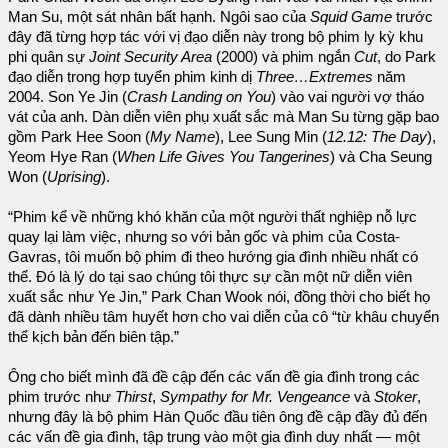
Man Su, một sát nhân bất hạnh. Ngôi sao của
Squid Game
trước
đây đã từng hợp tác với vị đạo diễn này trong bộ phim ly kỳ khu
phi quân sự
Joint Security Area
(2000) và phim ngắn
Cut
, do Park
đạo diễn trong hợp tuyển phim kinh dị
Three…Extremes
năm
2004. Son Ye Jin (
Crash Landing on You
) vào vai người vợ tháo
vát của anh. Dàn diễn viên phụ xuất sắc mà Man Su từng gặp bao
gồm Park Hee Soon (
My Name
), Lee Sung Min (
12.12: The Day
),
Yeom Hye Ran (
When Life Gives You Tangerines
) và Cha Seung
Won (
Uprising
).
“Phim kể về những khó khăn của một người thất nghiệp nỗ lực
quay lại làm việc, nhưng so với bản gốc và phim của Costa-
Gavras, tôi muốn bộ phim đi theo hướng gia đình nhiều nhất có
thể. Đó là lý do tại sao chúng tôi thực sự cần một nữ diễn viên
xuất sắc như Ye Jin,” Park Chan Wook nói, đồng thời cho biết họ
đã dành nhiều tâm huyết hơn cho vai diễn của cô “từ khâu chuyển
thể kịch bản đến biên tập.”
Ông cho biết mình đã đề cập đến các vấn đề gia đình trong các
phim trước như
Thirst
,
Sympathy for Mr. Vengeance
và
Stoker
,
nhưng đây là bộ phim Hàn Quốc đầu tiên ông đề cập đầy đủ đến
các vấn đề gia đình, tập trung vào một gia đình duy nhất — một