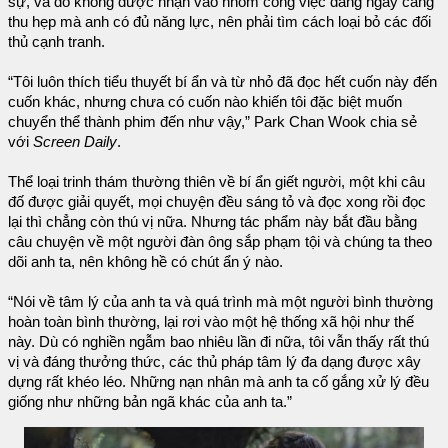
sự, và do không được nhận vào nhóm công việc đang ngày càng
thu hẹp mà anh có đủ năng lực, nên phải tìm cách loại bỏ các đối
thủ cạnh tranh.
“Tôi luôn thích tiểu thuyết bí ẩn và từ nhỏ đã đọc hết cuốn này đến
cuốn khác, nhưng chưa có cuốn nào khiến tôi đặc biệt muốn
chuyển thể thành phim đến như vậy,” Park Chan Wook chia sẻ
với
Screen Daily
.
Thể loại trinh thám thường thiên về bí ẩn giết người, một khi câu
đố được giải quyết, mọi chuyện đều sáng tỏ và đọc xong rồi đọc
lại thì chẳng còn thú vị nữa. Nhưng tác phẩm này bắt đầu bằng
câu chuyện về một người đàn ông sắp phạm tội và chúng ta theo
dõi anh ta, nên không hề có chút ẩn ý nào.
“Nói về tâm lý của anh ta và quá trình mà một người bình thường
hoàn toàn bình thường, lại rơi vào một hệ thống xã hội như thế
này. Dù có nghiền ngẫm bao nhiêu lần đi nữa, tôi vẫn thấy rất thú
vị và đáng thưởng thức, các thủ pháp tâm lý đa dạng được xây
dựng rất khéo léo. Những nạn nhân mà anh ta cố gắng xử lý đều
giống như những bản ngã khác của anh ta.”