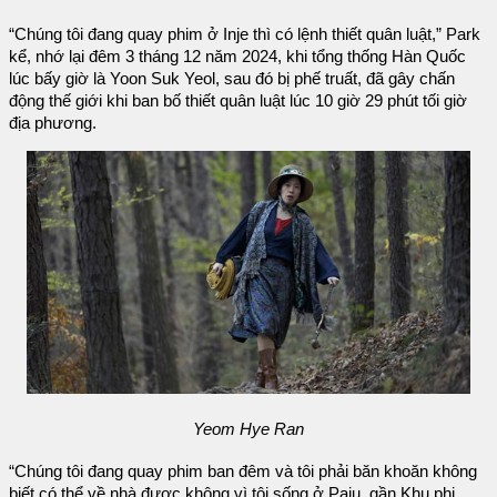
“Chúng tôi đang quay phim ở Inje thì có lệnh thiết quân luật,” Park
kể, nhớ lại đêm 3 tháng 12 năm 2024, khi tổng thống Hàn Quốc
lúc bấy giờ là Yoon Suk Yeol, sau đó bị phế truất, đã gây chấn
động thế giới khi ban bố thiết quân luật lúc 10 giờ 29 phút tối giờ
địa phương.
Yeom Hye Ran
“Chúng tôi đang quay phim ban đêm và tôi phải băn khoăn không
biết có thể về nhà được không vì tôi sống ở Paju, gần Khu phi