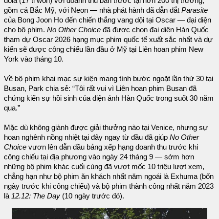
đôla (17 tỉ won) với doanh thu bán trước tại hơn 200 thị trường,
gồm cả Bắc Mỹ, với Neon — nhà phát hành đã dẫn dắt
Parasite
của Bong Joon Ho đến chiến thắng vang dội tại Oscar — đại diện
cho bộ phim.
No Other Choice
đã được chọn đại diện Hàn Quốc
tham dự Oscar 2026 hạng mục phim quốc tế xuất sắc nhất và dự
kiến sẽ được công chiếu lần đầu ở Mỹ tại Liên hoan phim New
York vào tháng 10.
Về bộ phim khai mạc sự kiện mang tính bước ngoặt lần thứ 30 tại
Busan, Park chia sẻ: “Tôi rất vui vì Liên hoan phim Busan đã
chứng kiến sự hồi sinh của điện ảnh Hàn Quốc trong suốt 30 năm
qua.”
Mặc dù không giành được giải thưởng nào tại Venice, nhưng sự
hoan nghênh nồng nhiệt tại đây ngay từ đầu đã giúp
No Other
Choice
vươn lên dẫn đầu bảng xếp hạng doanh thu trước khi
công chiếu tại địa phương vào ngày 24 tháng 9 — sớm hơn
những bộ phim khác cuối cùng đã vượt mốc 10 triệu lượt xem,
chẳng hạn như bộ phim ăn khách nhất năm ngoái là Exhuma (bốn
ngày trước khi công chiếu) và bộ phim thành công nhất năm 2023
là
12.12: The Day
(10 ngày trước đó).