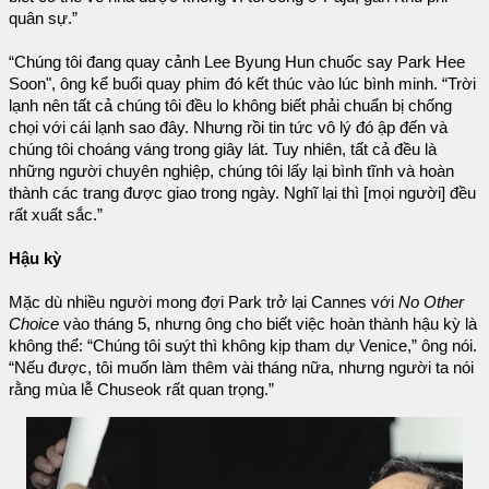
quân sự.”
“Chúng tôi đang quay cảnh Lee Byung Hun chuốc say Park Hee
Soon", ông kể buổi quay phim đó kết thúc vào lúc bình minh. “Trời
lạnh nên tất cả chúng tôi đều lo không biết phải chuẩn bị chống
chọi với cái lạnh sao đây. Nhưng rồi tin tức vô lý đó ập đến và
chúng tôi choáng váng trong giây lát. Tuy nhiên, tất cả đều là
những người chuyên nghiệp, chúng tôi lấy lại bình tĩnh và hoàn
thành các trang được giao trong ngày. Nghĩ lại thì [mọi người] đều
rất xuất sắc.”
Hậu kỳ
Mặc dù nhiều người mong đợi Park trở lại Cannes với
No Other
Choice
vào tháng 5, nhưng ông cho biết việc hoàn thành hậu kỳ là
không thể: “Chúng tôi suýt thì không kịp tham dự Venice,” ông nói.
“Nếu được, tôi muốn làm thêm vài tháng nữa, nhưng người ta nói
rằng mùa lễ Chuseok rất quan trọng.”