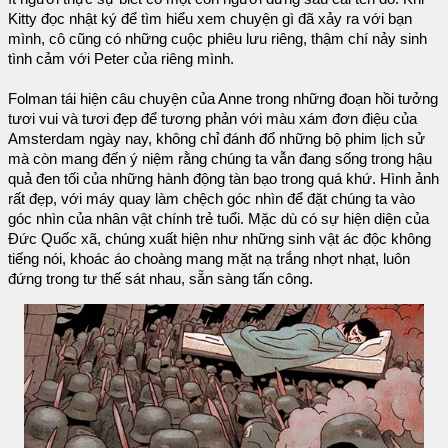
Kitty đọc nhật ký để tìm hiểu xem chuyện gì đã xảy ra với bạn
mình, cô cũng có những cuộc phiêu lưu riêng, thậm chí nảy sinh
tình cảm với Peter của riêng mình.
Folman tái hiện câu chuyện của Anne trong những đoạn hồi tưởng
tươi vui và tươi đẹp để tương phản với màu xám đơn điệu của
Amsterdam ngày nay, không chỉ đánh đổ những bộ phim lịch sử
mà còn mang đến ý niệm rằng chúng ta vẫn đang sống trong hậu
quả đen tối của những hành động tàn bạo trong quá khứ. Hình ảnh
rất đẹp, với máy quay làm chệch góc nhìn để đặt chúng ta vào
góc nhìn của nhân vật chính trẻ tuổi. Mặc dù có sự hiện diện của
Đức Quốc xã, chúng xuất hiện như những sinh vật ác độc không
tiếng nói, khoác áo choàng mang mặt nạ trắng nhợt nhạt, luôn
đứng trong tư thế sát nhau, sẵn sàng tấn công.