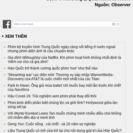
Nguồn:
Observer
+ XEM THÊM
Phim bộ truyền hình Trung Quốc ngày càng nổi tiếng ở nước ngoài
nhưng phim điện ảnh là câu chuyện khác
Gia đình Willoughby
của Netflix: Khi phim hoạt hình không nhất định là
'niềm vui cho cả gia đình'
Hàn Quốc trở thành cường quốc phim 'noir' như thế nào
'Streaming war' cục diện mới: Thương vụ sáp nhập WarnerMedia-
Discovery của AT&T là cuộc chiến mới nhất của các Titan
Park In Hwan: Ông già múa ballet 'chỉ muốn bay một lần trước khi chết'
của
Navillera
Hậu Covid-19: Trải nghiệm xem phim phải thay đổi thôi
Phim kinh điển phân biệt chủng tộc và giới tính? Hollywood giữa làn
sóng xét lại
Với
Mortal Kombat
Lewis Tan muốn chứng minh nhiều điều chứ không
chỉ nhắm đến địa vị minh tinh
Gong Yoo: Cuộc sống - cái chết - và 20 năm sự nghiệp
Liệu Trung Quốc có mở cửa trở lại cho nội dung giải trí của Hàn Quốc?