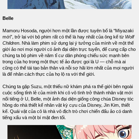
Belle
Mamoru Hosoda, người hơn một lần được tuyên bố là “Miyazaki
mới”, trở lại với bộ phim rất có thể là hay nhất của ông kể từ
Wolf
Children
. Nhà làm phim sử dụng lại ý tưởng của mình về một thế
giới ảo nơi mọi người có ảnh đại diện trực tuyến, để cung cấp cho
chúng ta bộ phim về năm tỉ cư dân phóng chiếu sức mạnh bên
trong của họ trong một thực tế ảo được gọi là U — chỗ mà ai
cũng có thể tái tạo bản thân và nỗi sợ hãi lớn nhất của mọi người
là để nhân cách thực của họ lộ ra với thế giới.
Chúng ta gặp Suzu, một thiếu nữ khám phá ra thế giới bên ngoài
cuộc sống tỉnh lẻ của mình khi cô vô tình trở thành nhân vật mới
nổi tiếng ở U, Belle, một ảnh đại diện giống công chúa Disney tóc
hồng do nhà thiết kế nhân vật kỳ cựu của Disney, Jin Kim, thiết
kế. Quái vật của cô là nhà vô địch trò chơi chiến đấu ảo có danh
tiếng xấu và một bí mật đen tối.