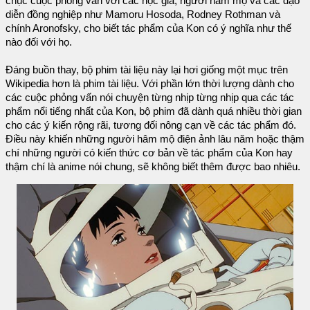
chục cuộc phỏng vấn với các học giả, người hâm mộ và các đạo
diễn đồng nghiệp như Mamoru Hosoda, Rodney Rothman và
chính Aronofsky, cho biết tác phẩm của Kon có ý nghĩa như thế
nào đối với họ.
Đáng buồn thay, bộ phim tài liệu này lại hơi giống một mục trên
Wikipedia hơn là phim tài liệu. Với phần lớn thời lượng dành cho
các cuộc phỏng vấn nói chuyện từng nhịp từng nhịp qua các tác
phẩm nổi tiếng nhất của Kon, bộ phim đã dành quá nhiều thời gian
cho các ý kiến rộng rãi, tương đối nông cạn về các tác phẩm đó.
Điều này khiến những người hâm mộ điện ảnh lâu năm hoặc thậm
chí những người có kiến ​​thức cơ bản về tác phẩm của Kon hay
thậm chí là anime nói chung, sẽ không biết thêm được bao nhiêu.