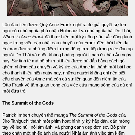
Lần đầu tiên được Quỹ Anne Frank nghĩ ra để giải quyết sự lên
ngôi của chủ nghĩa phủ nhận Holocaust và chủ nghĩa bài Do Thái,
Where is Anne Frank
đã thực hiện một kỳ công sâu sắc đáng kinh
ngạc trong việc cập nhật câu chuyện của Frank đến thời hiện đại.
Folman đưa ra những điểm tương đồng trực tiếp trong việc đàn áp
người Do Thái và cuộc khủng hoảng người tị nạn ở châu Âu ngày
nay. Sự tinh tế mà bộ phim bị thiếu được bù đắp bằng cách gói
ghém những câu chuyện và ký ức của Anne lại thành một bài học
cho thanh thiếu niên ngày nay, những người không chỉ nên biết
câu chuyện của Anne mà còn cả sự liên quan đến niềm tin của
Otto Frank về tầm quan trọng của việc cứu mạng sống của dù chỉ
một đứa trẻ.
The Summit of the Gods
Patrick Imbert chuyển thể manga
The Summit of the Gods
của
Jiro Taniguchi thành một phim hoạt hình ly kỳ hấp dẫn, cắn móng
tay về leo núi, nỗi ám ảnh, và phong cảnh đẹp đơn sơ. Bộ phim
theo chân một nhiếp ảnh gia người Nhật ám ảnh việc tìm kiếm