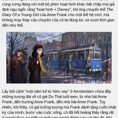
cùng xứng đáng với một bộ phim hoạt hình khác bất chấp mọi giả
định ngu ngốc rằng “hoạt hình = Disney”, khi ông chuyển thể
The
Diary Of a Young Girl
của Anne Frank cho một thế hệ mới, mà
không may thay câu chuyện của cô lại đúng lúc và vượt thời gian
đến như thế.
Lấy bối cảnh “một năm kể từ hôm nay” ở Amsterdam chứa đầy
những tượng đài về cô gái Do Thái tuổi teen, từ nhà hát Anne
Frank, đến trường Anne Frank, đến nhà hát Anne Frank. Tuy
nhiên, khi Kitty, cô gái tưởng tượng mà Frank dành tặng cuốn nhật
ký của mình, bước vào cuộc sống, cô đã hốt hoảng thấy rằng rất
ít người thực sự biết có một con người đứng sau cái tên đó. Khi