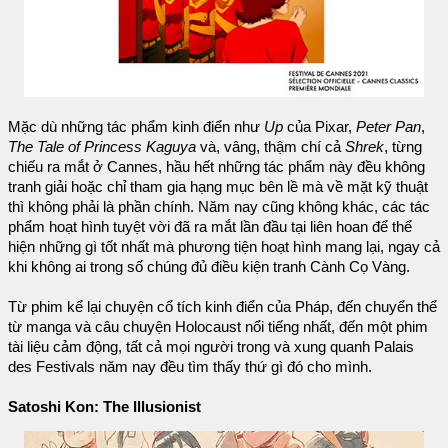
Mặc dù những tác phẩm kinh điển như
Up
của Pixar,
Peter Pan
,
The Tale of Princess Kaguya
và, vâng, thậm chí cả
Shrek
, từng
chiếu ra mắt ở Cannes, hầu hết những tác phẩm này đều không
tranh giải hoặc chỉ tham gia hạng mục bên lề mà về mặt kỹ thuật
thì không phải là phần chính. Năm nay cũng không khác, các tác
phẩm hoạt hình tuyệt vời đã ra mắt lần đầu tại liên hoan để thể
hiện những gì tốt nhất mà phương tiện hoạt hình mang lại, ngay cả
khi không ai trong số chúng đủ điều kiện tranh Cành Cọ Vàng.
Từ phim kể lại chuyện cổ tích kinh điển của Pháp, đến chuyển thể
từ manga và câu chuyện Holocaust nổi tiếng nhất, đến một phim
tài liệu cảm động, tất cả mọi người trong và xung quanh Palais
des Festivals năm nay đều tìm thấy thứ gì đó cho mình.
Satoshi Kon: The Illusionist