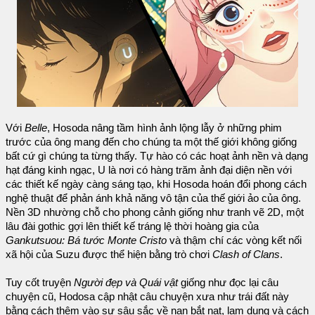
Với
Belle
, Hosoda nâng tầm hình ảnh lộng lẫy ở những phim
trước của ông mang đến cho chúng ta một thế giới không giống
bất cứ gì chúng ta từng thấy. Tự hào có các hoạt ảnh nền và dạng
hạt đáng kinh ngạc, U là nơi có hàng trăm ảnh đại diện nền với
các thiết kế ngày càng sáng tạo, khi Hosoda hoán đổi phong cách
nghệ thuật để phản ánh khả năng vô tận của thế giới ảo của ông.
Nền 3D nhường chỗ cho phong cảnh giống như tranh vẽ 2D, một
lâu đài gothic gợi lên thiết kế tráng lệ thời hoàng gia của
Gankutsuou: Bá tước Monte Cristo
và thậm chí các vòng kết nối
xã hội của Suzu được thể hiện bằng trò chơi
Clash of Clans
.
Tuy cốt truyện
Người đẹp và Quái vật
giống như đọc lại câu
chuyện cũ, Hodosa cập nhật câu chuyện xưa như trái đất này
bằng cách thêm vào sự sâu sắc về nạn bắt nạt, lạm dụng và cách