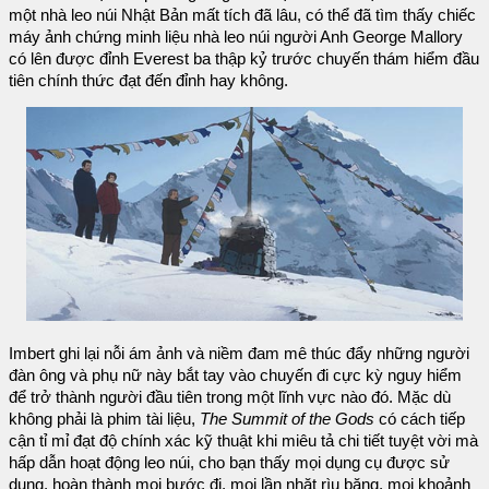
một nhà leo núi Nhật Bản mất tích đã lâu, có thể đã tìm thấy chiếc
máy ảnh chứng minh liệu nhà leo núi người Anh George Mallory
có lên được đỉnh Everest ba thập kỷ trước chuyến thám hiểm đầu
tiên chính thức đạt đến đỉnh hay không.
Imbert ghi lại nỗi ám ảnh và niềm đam mê thúc đẩy những người
đàn ông và phụ nữ này bắt tay vào chuyến đi cực kỳ nguy hiểm
để trở thành người đầu tiên trong một lĩnh vực nào đó. Mặc dù
không phải là phim tài liệu,
The Summit of the Gods
có cách tiếp
cận tỉ mỉ đạt độ chính xác kỹ thuật khi miêu tả chi tiết tuyệt vời mà
hấp dẫn hoạt động leo núi, cho bạn thấy mọi dụng cụ được sử
dụng, hoàn thành mọi bước đi, mọi lần nhặt rìu băng, mọi khoảnh