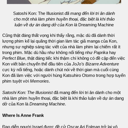
Satoshi Kon: The Illusionist
đã mang đến lời tri ân dành
cho một nhà làm phim huyền thoại, đặc biệt là khi thảo
luận về dự án dang dở của Kon là
Dreaming Machine
Cũng thật đáng thất vọng khi thấy rằng, mặc dù đã dành thời
lượng phim kể lại quãng thời gian làm tác giả manga của Kon,
nhưng sự nghiệp sáng tác viết của nhà làm phim lại chiếm rất ít
trong phim. Mặc dù hầu như không nổi tiếng như
Paprika
hay
Perfect Blue
, thật đáng tiếc khi thậm chí không có đề cập đến việc
Kon viết bản chuyển thể đầu tiên của
JoJo’s Bizarre Adventure
cực kỳ nổi tiếng, hoặc dành chút nói về thời gian mà cuối cùng
Kon đã làm việc với người hùng Katsuhiro Otomo trong hợp tuyển
phim tuyệt vời
Memories
.
Satoshi Kon: The Illusionist
đã mang đến lời tri ân dành cho một
nhà làm phim huyền thoại, đặc biệt là khi thảo luận về dự án dang
dở của Kon là
Dreaming Machine
.
Where Is Anne Frank
Đạo diễn người Israel được đề cử Oscar Ari Folman trở lại vô