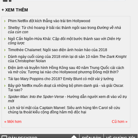
+ XEM THÊM
Phim Netflix đột kích thẳng vào trái tim Hollywood
Shelby: Từ chó hoang ở bãi rác thành ngôi sao trong
Đường về nhà
của cún con
Ngô Cẩn Ngôn-Hứa Khải: Cặp đôi một bước thành sao với
Diên Hy
công lược
Timothée Chalamet: Ngôi sao điện ảnh hoàn hảo của 2018
Dành ngày cuối cùng của 2018 nhìn lại di sản 10 năm
The Dark Knight
của Christopher Nolan
Điện ảnh và truyền hình Hồng Kông sau 40 năm Trung Quốc cải cách
và mở cửa: Tương lai nào cho Hollywood phương Đông một thời?
Tái tạo Mary Poppins cho 2018? Emily Blunt có một vài ý tưởng
Bây giờ Netflix muốn đoạt cả những bộ phim danh giá - và giải Oscar.
Tại sao?
Spider-Man: Into the Spder-Verse
- Hướng dẫn người xem đi vào
vũ trụ
mới
Lịch sử bí mật của Captain Marvel: Siêu anh hùng tên Carol sẽ cứu
chúng ta thoát kiểu cộng đồng hâm mộ độc hại
« Mới hơn
Cũ hơn »