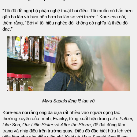
“Tôi đã đề nghị bộ phận nghệ thuật hai điều: Tôi muốn nó bẩn hơn
gấp ba lần và bừa bộn hơn ba lần so với trước,” Kore-eda nói,
thêm rằng, “Bởi vì tôi hiểu nghèo đói không có nghĩa là thiếu đồ
đạc.”
Miyu Sasaki lặng lẽ tan vỡ
Kore-eda nói rằng ông đã dựa rất nhiều vào người cộng tác
thường xuyên của mình, Franky, từng xuất hiện trong
Like Father,
Like Son
,
Our Little Sister
và
After the Storm
, để đạt đúng tâm
trạng và nhịp điệu trên trường quay. Điều đó đặc biệt hữu ích với
việc làm cho các diễn viên nhí, Kairi và Miyu Sasaki lặng lẽ tan