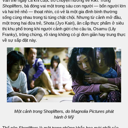
Vẫn thế ngay cả khi cuộc trò chuyện hướng về Kiki. Trong
Shoplifters
, bà đóng vai một trong sáu con người — bốn người lớn
và hai trẻ nhỏ — thoạt nhìn, có vẻ là một gia đình bình thường
sống cùng nhau trong tù túng chật chội. Nhưng từ cảnh mở đầu,
một trong hai đứa trẻ, Shota (Jyo Kairi), ăn cắp thực phẩm ở siêu
thị khu phố trong khi người cảnh giới cho cậu ta, Osamu (Lily
Franky), trông chừng, rõ ràng không có gì đơn giản hay trung thực
về sự sắp đặt này.
Một cảnh trong
Shoplifters
, do Magnolia Pictures phát
hành ở Mỹ
Thế nên
Shoplifters
là một trong những khắc họa mới nhất của