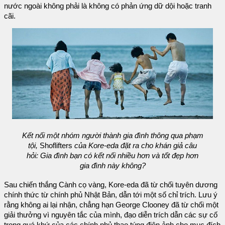
nước ngoài không phải là không có phản ứng dữ dội hoặc tranh
cãi.
Kết nối một nhóm người thành gia đình thông qua phạm
tội,
Shoflifters
của Kore-eda đặt ra cho khán giả câu
hỏi: Gia đình bạn có kết nối nhiều hơn và tốt đẹp hơn
gia đình này không?
Sau chiến thắng Cành cọ vàng, Kore-eda đã từ chối tuyên dương
chính thức từ chính phủ Nhật Bản, dẫn tới một số chỉ trích. Lưu ý
rằng không ai lại nhận, chẳng hạn George Clooney đã từ chối một
giải thưởng vì nguyên tắc của mình, đạo diễn trích dẫn các sự cố
trong quá khứ của các chính phủ thao túng điện ảnh cho mục đích