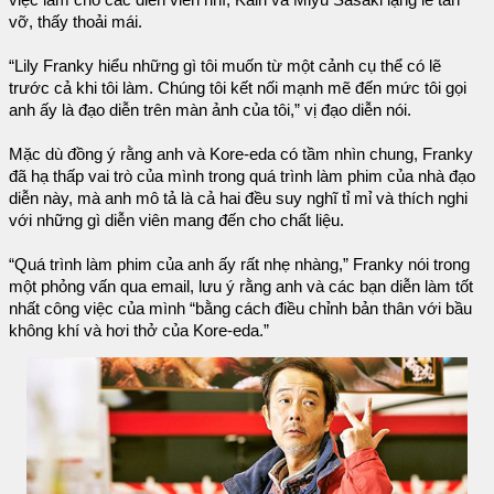
vỡ, thấy thoải mái.
“Lily Franky hiểu những gì tôi muốn từ một cảnh cụ thể có lẽ
trước cả khi tôi làm. Chúng tôi kết nối mạnh mẽ đến mức tôi gọi
anh ấy là đạo diễn trên màn ảnh của tôi,” vị đạo diễn nói.
Mặc dù đồng ý rằng anh và Kore-eda có tầm nhìn chung, Franky
đã hạ thấp vai trò của mình trong quá trình làm phim của nhà đạo
diễn này, mà anh mô tả là cả hai đều suy nghĩ tỉ mỉ và thích nghi
với những gì diễn viên mang đến cho chất liệu.
“Quá trình làm phim của anh ấy rất nhẹ nhàng,” Franky nói trong
một phỏng vấn qua email, lưu ý rằng anh và các bạn diễn làm tốt
nhất công việc của mình “bằng cách điều chỉnh bản thân với bầu
không khí và hơi thở của Kore-eda.”