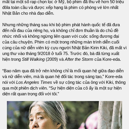
mắt tại một số rạp chọn lọc ở Mỹ, bộ phim đã thu về hơn 50 triệu
đôla toàn cầu và được xếp hạng là phim có phòng vé lớn nhất
Nhật Bản cho nhà đạo diễn.
Nhưng những tháng sau khi bộ phim phát hành quốc tế đã đưa
đến nỗi đau của riêng họ, và không chỉ đơn thuần là do chủ đề
nhức nhối và không ngừng liên quan với cuộc sống đương đại
của câu chuyện. Phim có một trong những màn trình diễn cuối
cùng của nữ diễn viên kỳ cựu người Nhật Bản Kirin Kiki, đã mất vì
ung thư vào tháng 9/2018 ở tuổi 75. Trước đó, bà đã từng xuất
hiện trong
Still Walking
(2009) và
After the Storm
của Kore-eda.
“Bao năm qua đã trở nên không chỉ là mối quan hệ giữa đạo diễn
và nữ diễn viên, mà là quan hệ đối tác trong sáng tạo,” Kore-eda
nói với
Los Angeles Times
về sự cộng tác của ông với Kiki, thông
qua một phiên dịch viên. “Sự hiện diện của cô ấy là một sự hiện
diện rất quan trọng đối với tôi.”