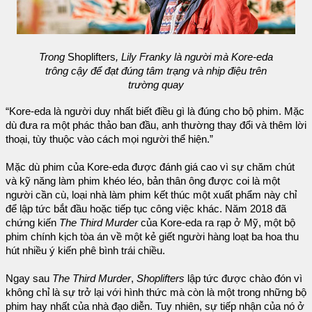
Trong
Shoplifters
, Lily Franky là người mà Kore-eda
trông cậy để đạt đúng tâm trạng và nhịp điệu trên
trường quay
“Kore-eda là người duy nhất biết điều gì là đúng cho bộ phim. Mặc
dù đưa ra một phác thảo ban đầu, anh thường thay đổi và thêm lời
thoại, tùy thuộc vào cách mọi người thể hiện.”
Mặc dù phim của Kore-eda được đánh giá cao vì sự chăm chút
và kỹ năng làm phim khéo léo, bản thân ông được coi là một
người cần cù, loại nhà làm phim kết thúc một xuất phẩm này chỉ
để lập tức bắt đầu hoặc tiếp tục công việc khác. Năm 2018 đã
chứng kiến
The Third Murder
của Kore-eda ra rạp ở Mỹ, một bộ
phim chính kịch tòa án về một kẻ giết người hàng loạt ba hoa thu
hút nhiều ý kiến phê bình trái chiều.
Ngay sau
The Third Murder
,
Shoplifters
lập tức được chào đón vì
không chỉ là sự trở lại với hình thức mà còn là một trong những bộ
phim hay nhất của nhà đạo diễn. Tuy nhiên, sự tiếp nhận của nó ở