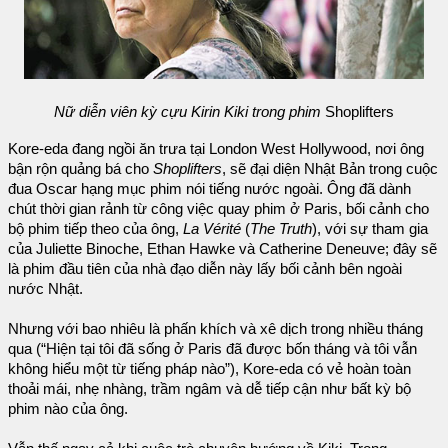
Nữ diễn viên kỳ cựu Kirin Kiki trong phim
Shoplifters
Kore-eda đang ngồi ăn trưa tại London West Hollywood, nơi ông
bận rộn quảng bá cho
Shoplifters
, sẽ đại diện Nhật Bản trong cuộc
đua Oscar hạng mục phim nói tiếng nước ngoài. Ông đã dành
chút thời gian rảnh từ công việc quay phim ở Paris, bối cảnh cho
bộ phim tiếp theo của ông,
La Vérité
(
The Truth
), với sự tham gia
của Juliette Binoche, Ethan Hawke và Catherine Deneuve; đây sẽ
là phim đầu tiên của nhà đạo diễn này lấy bối cảnh bên ngoài
nước Nhật.
Nhưng với bao nhiêu là phấn khích và xê dịch trong nhiều tháng
qua (“Hiện tại tôi đã sống ở Paris đã được bốn tháng và tôi vẫn
không hiểu một từ tiếng pháp nào”), Kore-eda có vẻ hoàn toàn
thoải mái, nhẹ nhàng, trầm ngâm và dễ tiếp cận như bất kỳ bộ
phim nào của ông.