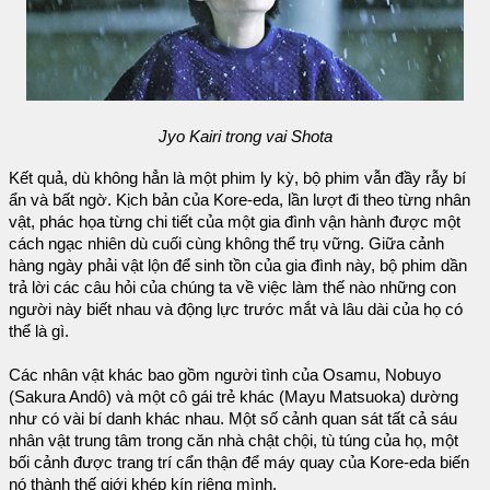
Jyo Kairi trong vai Shota
Kết quả, dù không hẳn là một phim ly kỳ, bộ phim vẫn đầy rẫy bí
ẩn và bất ngờ. Kịch bản của Kore-eda, lần lượt đi theo từng nhân
vật, phác họa từng chi tiết của một gia đình vận hành được một
cách ngạc nhiên dù cuối cùng không thể trụ vững. Giữa cảnh
hàng ngày phải vật lộn để sinh tồn của gia đình này, bộ phim dần
trả lời các câu hỏi của chúng ta về việc làm thế nào những con
người này biết nhau và động lực trước mắt và lâu dài của họ có
thể là gì.
Các nhân vật khác bao gồm người tình của Osamu, Nobuyo
(Sakura Andô) và một cô gái trẻ khác (Mayu Matsuoka) dường
như có vài bí danh khác nhau. Một số cảnh quan sát tất cả sáu
nhân vật trung tâm trong căn nhà chật chội, tù túng của họ, một
bối cảnh được trang trí cẩn thận để máy quay của Kore-eda biến
nó thành thế giới khép kín riêng mình.