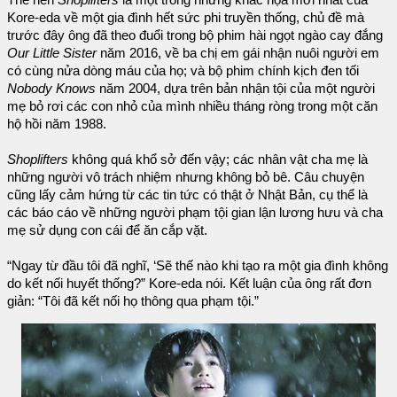
Kore-eda về một gia đình hết sức phi truyền thống, chủ đề mà
trước đây ông đã theo đuổi trong bộ phim hài ngọt ngào cay đắng
Our Little Sister
năm 2016, về ba chị em gái nhận nuôi người em
có cùng nửa dòng máu của họ; và bộ phim chính kịch đen tối
Nobody Knows
năm 2004, dựa trên bản nhận tội của một người
mẹ bỏ rơi các con nhỏ của mình nhiều tháng ròng trong một căn
hộ hồi năm 1988.
Shoplifters
không quá khổ sở đến vậy; các nhân vật cha mẹ là
những người vô trách nhiệm nhưng không bỏ bê. Câu chuyện
cũng lấy cảm hứng từ các tin tức có thật ở Nhật Bản, cụ thể là
các báo cáo về những người phạm tội gian lận lương hưu và cha
mẹ sử dụng con cái để ăn cắp vặt.
“Ngay từ đầu tôi đã nghĩ, ‘Sẽ thế nào khi tạo ra một gia đình không
do kết nối huyết thống?” Kore-eda nói. Kết luận của ông rất đơn
giản: “Tôi đã kết nối họ thông qua phạm tội.”