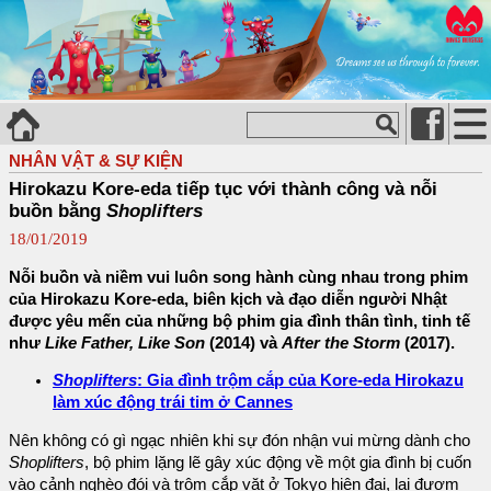
NHÂN VẬT & SỰ KIỆN
Hirokazu Kore-eda tiếp tục với thành công và nỗi
buồn bằng
Shoplifters
18/01/2019
Nỗi buồn và niềm vui luôn song hành cùng nhau trong phim
của Hirokazu Kore-eda, biên kịch và đạo diễn người Nhật
được yêu mến của những bộ phim gia đình thân tình, tinh tế
như
Like Father, Like Son
(2014) và
After the Storm
(2017).
Shoplifters
: Gia đình trộm cắp của Kore-eda Hirokazu
làm xúc động trái tim ở Cannes
Nên không có gì ngạc nhiên khi sự đón nhận vui mừng dành cho
Shoplifters
, bộ phim lặng lẽ gây xúc động về một gia đình bị cuốn
vào cảnh nghèo đói và trộm cắp vặt ở Tokyo hiện đại, lại đượm