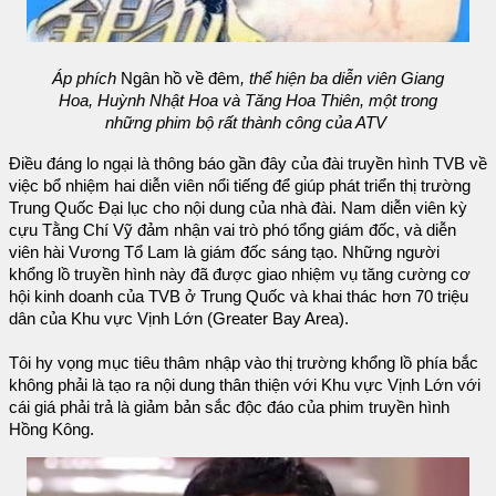
Áp phích
Ngân hồ về đêm
, thể hiện ba diễn viên Giang
Hoa, Huỳnh Nhật Hoa và Tăng Hoa Thiên, một trong
những phim bộ rất thành công của ATV
Điều đáng lo ngại là thông báo gần đây của đài truyền hình TVB về
việc bổ nhiệm hai diễn viên nổi tiếng để giúp phát triển thị trường
Trung Quốc Đại lục cho nội dung của nhà đài. Nam diễn viên kỳ
cựu Tằng Chí Vỹ đảm nhận vai trò phó tổng giám đốc, và diễn
viên hài Vương Tổ Lam là giám đốc sáng tạo. Những người
khổng lồ truyền hình này đã được giao nhiệm vụ tăng cường cơ
hội kinh doanh của TVB ở Trung Quốc và khai thác hơn 70 triệu
dân của Khu vực Vịnh Lớn (Greater Bay Area).
Tôi hy vọng mục tiêu thâm nhập vào thị trường khổng lồ phía bắc
không phải là tạo ra nội dung thân thiện với Khu vực Vịnh Lớn với
cái giá phải trả là giảm bản sắc độc đáo của phim truyền hình
Hồng Kông.