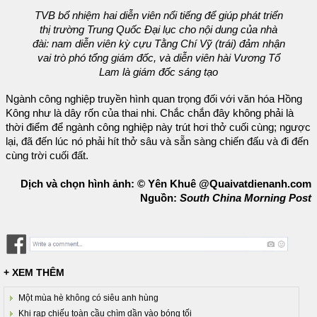
TVB bổ nhiệm hai diễn viên nổi tiếng để giúp phát triển
thị trường Trung Quốc Đại lục cho nội dung của nhà
đài: nam diễn viên kỳ cựu Tằng Chí Vỹ (trái) đảm nhận
vai trò phó tổng giám đốc, và diễn viên hài Vương Tổ
Lam là giám đốc sáng tạo
Ngành công nghiệp truyền hình quan trọng đối với văn hóa Hồng
Kông như là dây rốn của thai nhi. Chắc chắn đây không phải là
thời điểm để ngành công nghiệp này trút hơi thở cuối cùng; ngược
lại, đã đến lúc nó phải hít thở sâu và sẵn sàng chiến đấu và đi đến
cùng trời cuối đất.
Dịch và chọn hình ảnh: © Yên Khuê @Quaivatdienanh.com
Nguồn:
South China Morning Post
+ XEM THÊM
Một mùa hè không có siêu anh hùng
Khi rạp chiếu toàn cầu chìm dần vào bóng tối