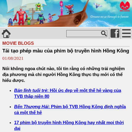
MOVIE BLOGS
Tái tạo phép màu của phim bộ truyền hình Hồng Kông
01/08/2021
Nói không ngoa chút nào, tôi tin rằng có những trải nghiệm
địa phương mà chỉ người Hồng Kông thực thụ mới có thể
hiểu được.
Bản lĩnh tuổi trẻ
: Hồi ức đẹp về một thế hệ vàng của
TVB thập niên 80
Bến Thượng Hải
: Phim bộ TVB Hồng Kông định nghĩa
cả một thế hệ
17 phim bộ truyền hình Hồng Kông hay nhất mọi thời
đại