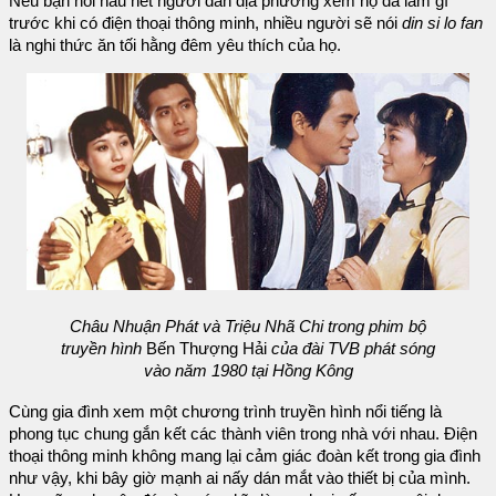
Nếu bạn hỏi hầu hết người dân địa phương xem họ đã làm gì
trước khi có điện thoại thông minh, nhiều người sẽ nói
din si lo fan
là nghi thức ăn tối hằng đêm yêu thích của họ.
Châu Nhuận Phát và Triệu Nhã Chi trong phim bộ
truyền hình
Bến Thượng Hải
của đài TVB phát sóng
vào năm 1980 tại Hồng Kông
Cùng gia đình xem một chương trình truyền hình nổi tiếng là
phong tục chung gắn kết các thành viên trong nhà với nhau. Điện
thoại thông minh không mang lại cảm giác đoàn kết trong gia đình
như vậy, khi bây giờ mạnh ai nấy dán mắt vào thiết bị của mình.