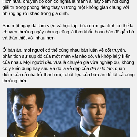
Hơn nữa, chuyện đó còn có nghĩa là mạnh ai nấy xem nội dung
giải trí trong phòng riêng thay vì trong một không gian chung với
những người khác trong gia đình.
Sau một ngày dài làm việc và học tập, bữa cơm gia đình có thể là
chuyện thường ngày nhưng cũng là thời khắc hoàn hảo để gắn bó
và thân thiết với nhau hơn.
Ở bàn ăn, mọi người có thể cùng nhau bàn luận về cốt truyện,
phân tích sự sụp đổ của một nhân vật nào đó, và khớp lại ý kiến ​​
của nhau. Mọi người đều vừa là chuyên gia vừa nghiệp dư, không
có ý kiến ​​ đúng hay sai. Và đó là vẻ đẹp của
din si lo fan
: quan
điểm của cả nhà trở thành một chất liệu của bữa ăn để tất cả cùng
thưởng thức.