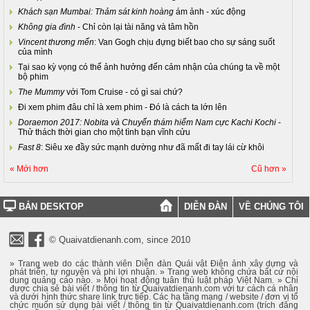
Khách sạn Mumbai: Thảm sát kinh hoàng
ám ảnh - xúc động
Không gia đình
- Chỉ còn lại tài năng và tâm hồn
Vincent thương mến
: Van Gogh chịu đựng biết bao cho sự sáng suốt
của mình
Tại sao kỳ vọng có thể ảnh hưởng đến cảm nhận của chúng ta về một
bộ phim
The Mummy
với Tom Cruise - có gì sai chứ?
Đi xem phim đâu chỉ là xem phim - Đó là cách ta lớn lên
Doraemon 2017: Nobita và Chuyến thám hiểm Nam cực Kachi Kochi
-
Thử thách thời gian cho một tình bạn vĩnh cửu
Fast 8
: Siêu xe đầy sức mạnh dường như đã mất đi tay lái cừ khôi
« Mới hơn
Cũ hơn »
BẢN DESKTOP
DIỄN ĐÀN
VỀ CHÚNG TÔI
© Quaivatdienanh.com, since 2010
» Trang web do các thành viên Diễn đàn Quái vật Điện ảnh xây dựng và
phát triển, tự nguyện và phi lợi nhuận. » Trang web không chứa bất cứ nội
dung quảng cáo nào. » Mọi hoạt động tuân thủ luật pháp Việt Nam. » Chỉ
được chia sẻ bài viết / thông tin từ Quaivatdienanh.com với tư cách cá nhân
và dưới hình thức share link trực tiếp. Các hạ tầng mạng / website / đơn vị tổ
chức muốn sử dụng bài viết / thông tin từ Quaivatdienanh.com (trích đăng