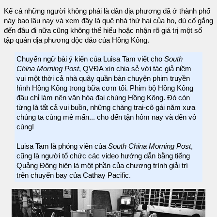
Kể cả những người không phải là dân địa phương đã ở thành phố
này bao lâu nay và xem đây là quê nhà thứ hai của họ, dù cố gắng
đến đâu đi nữa cũng không thể hiểu hoặc nhận rõ giá trị một số
tập quán địa phương độc đáo của Hồng Kông.
Chuyển ngữ bài ý kiến của Luisa Tam viết cho
South
China Morning Post
, QVĐA xin chia sẻ với tác giả niềm
vui một thời cả nhà quây quần bàn chuyện phim truyền
hình Hồng Kông trong bữa cơm tối. Phim bộ Hồng Kông
đâu chỉ làm nên văn hóa đại chúng Hồng Kông. Đó còn
từng là tất cả vui buồn, những chàng trai-cô gái năm xưa
chúng ta cùng mê mẩn... cho đến tận hôm nay và đến vô
cùng!
Luisa Tam là phóng viên của
South China Morning Post
,
cũng là người tổ chức các video hướng dẫn bằng tiếng
Quảng Đông hiện là một phần của chương trình giải trí
trên chuyến bay của Cathay Pacific.