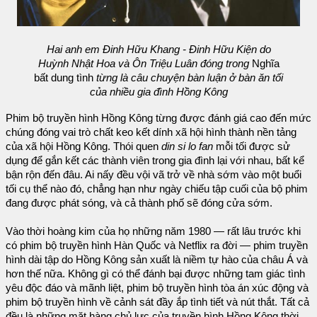
Hai anh em Đinh Hữu Khang - Đinh Hữu Kiện do
Huỳnh Nhật Hoa và Ôn Triệu Luân đóng trong
Nghĩa
bất dung tình
từng là câu chuyện bàn luận ở bàn ăn tối
của nhiều gia đình Hồng Kông
Phim bộ truyền hình Hồng Kông từng được đánh giá cao đến mức
chúng đóng vai trò chất keo kết dính xã hội hình thành nền tảng
của xã hội Hồng Kông. Thói quen
din si lo fan
mỗi tối được sử
dụng để gắn kết các thành viên trong gia đình lại với nhau, bất kể
bận rộn đến đâu. Ai nấy đều vội vã trở về nhà sớm vào một buổi
tối cụ thể nào đó, chẳng hạn như ngày chiếu tập cuối của bộ phim
đang được phát sóng, và cả thành phố sẽ đóng cửa sớm.
Vào thời hoàng kim của họ những năm 1980 — rất lâu trước khi
có phim bộ truyền hình Hàn Quốc và Netflix ra đời — phim truyền
hình dài tập do Hồng Kông sản xuất là niềm tự hào của châu Á và
hơn thế nữa. Không gì có thể đánh bại được những tam giác tình
yêu độc đáo và mãnh liệt, phim bộ truyền hình tòa án xúc động và
phim bộ truyền hình về cảnh sát đầy ắp tình tiết và nút thắt. Tất cả
đều là những mặt hàng chủ lực của truyền hình Hồng Kông thời