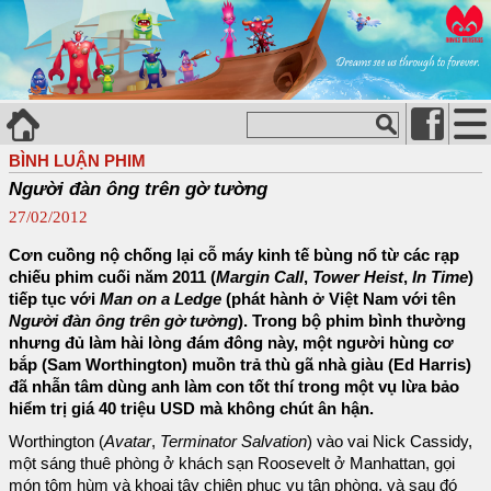
BÌNH LUẬN PHIM
Người đàn ông trên gờ tường
27/02/2012
Cơn cuồng nộ chống lại cỗ máy kinh tế bùng nổ từ các rạp
chiếu phim cuối năm 2011 (
Margin Call
,
Tower Heist
,
In Time
)
tiếp tục với
Man on a Ledge
(phát hành ở Việt Nam với tên
Người đàn ông trên gờ tường
). Trong bộ phim bình thường
nhưng đủ làm hài lòng đám đông này, một người hùng cơ
bắp (Sam Worthington) muồn trả thù gã nhà giàu (Ed Harris)
đã nhẫn tâm dùng anh làm con tốt thí trong một vụ lừa bảo
hiểm trị giá 40 triệu USD mà không chút ân hận.
Worthington (
Avatar
,
Terminator Salvation
) vào vai Nick Cassidy,
một sáng thuê phòng ở khách sạn Roosevelt ở Manhattan, gọi
món tôm hùm và khoai tây chiên phục vụ tận phòng, và sau đó