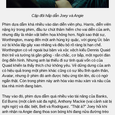
Cặp đôi hấp dẫn Joey và Angie
Phim dựa dẫm khá nhiều vào dàn diễn viên phụ. Harris, diễn viên
nặng ký trong phim, đầu tư chút thâm hiểm cho vai diễn của anh,
nhưng đây là nhân vật biếm họa không hơn. Ngôi sao thật sự,
Worthington, mang đến một anh hùng kỳ quặc, với giọng Úc bản
xứ bị khỏa lấp gây xao nhãng và điệu bộ rõ ràng bị hạn chế.
Worthington có vẻ ngoài bụi bặm và xộc xệch kiểu Dennis Quaid
thời trẻ và tướng tá gần giống - rắn chắc, cơ bắp, một người đàn
ông điển hình. Nhưng anh lại thiếu đi sự tinh quái vốn có của
Quaid khiến ta thấy thích chứ không yêu. Vẻ dửng dưng của anh
có hiệu quả trong một phim khác cũng có sự liều lĩnh quên thân,
Avatar
, nhưng ở phim đó anh được hiệu ứng tôn lên, dù có ngớ
ngẩn thật. Còn trong phim này anh hòa vào màu xám và nâu của
tòa nhà mình đang bám.
Thay vào đó, phim dựa dẫm quá nhiều vào tài năng của Banks,
Ed Burns (một cảnh sát đa nghi), Anthony Mackie (vai cảnh sát bị
nghi ngờ) và đặc biệt, Bell và Rodriguez. "Thật à?" Joey hỏi khi
anh nhận ra Angie đang thoa son bóng khi đang nửa đường trèo