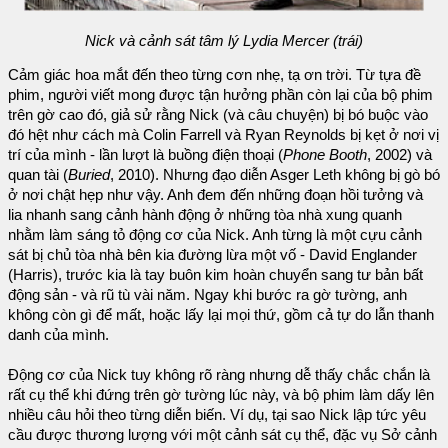
Nick và cảnh sát tâm lý Lydia Mercer (trái)
Cảm giác hoa mắt đến theo từng cơn nhẹ, tạ ơn trời. Từ tựa đề
phim, người viết mong được tận hưởng phần còn lại của bộ phim
trên gờ cao đó, giả sử rằng Nick (và câu chuyện) bị bó buộc vào
đó hệt như cách mà Colin Farrell và Ryan Reynolds bị kẹt ở nơi vị
trí của mình - lần lượt là buồng điện thoại (
Phone Booth
, 2002) và
quan tài (
Buried
, 2010). Nhưng đạo diễn Asger Leth không bị gò bó
ở nơi chật hẹp như vậy. Anh đem đến những đoạn hồi tưởng và
lia nhanh sang cảnh hành động ở những tòa nhà xung quanh
nhằm làm sáng tỏ động cơ của Nick. Anh từng là một cựu cảnh
sát bị chủ tòa nhà bên kia đường lừa một vố - David Englander
(Harris), trước kia là tay buôn kim hoàn chuyển sang tư bản bất
động sản - và rũ tù vài năm. Ngay khi bước ra gờ tường, anh
không còn gì để mất, hoặc lấy lại mọi thứ, gồm cả tự do lẫn thanh
danh của mình.
Động cơ của Nick tuy không rõ ràng nhưng dễ thấy chắc chắn là
rất cụ thể khi đứng trên gờ tường lúc này, và bộ phim làm dấy lên
nhiều câu hỏi theo từng diễn biến. Ví dụ, tại sao Nick lập tức yêu
cầu được thương lượng với một cảnh sát cụ thể, đặc vụ Sở cảnh