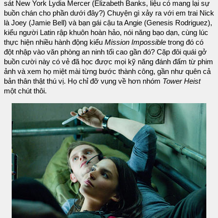
sát New York Lydia Mercer (Elizabeth Banks, liệu có mang lại sự
buồn chán cho phần dưới đây?) Chuyện gì xảy ra với em trai Nick
là Joey (Jamie Bell) và bạn gái cậu ta Angie (Genesis Rodriguez),
kiểu người Latin rập khuôn hoàn hảo, nói năng bạo dạn, cùng lúc
thực hiện nhiều hành động kiểu
Mission Impossible
trong đó có
đột nhập vào văn phòng an ninh tối cao gần đó? Cặp đôi quái gở
buồn cười này có vẻ đã học được mọi kỹ năng đánh đấm từ phim
ảnh và xem họ miệt mài từng bước thành công, gần như quên cả
bản thân thật thú vị. Họ chỉ đỡ vụng về hơn nhóm
Tower Heist
một chút thôi.