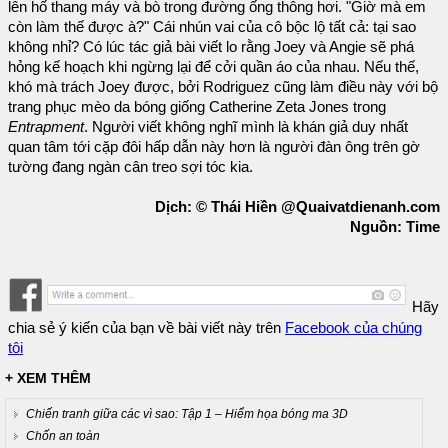
lên hố thang máy và bò trong đường ống thông hơi. "Giờ mà em
còn làm thế được à?" Cái nhún vai của cô bộc lộ tất cả: tại sao
không nhỉ? Có lúc tác giả bài viết lo rằng Joey và Angie sẽ phá
hỏng kế hoạch khi ngừng lại để cởi quần áo của nhau. Nếu thế,
khó mà trách Joey được, bởi Rodriguez cũng làm điều này với bộ
trang phục mèo da bóng giống Catherine Zeta Jones trong
Entrapment
. Người viết không nghĩ mình là khán giả duy nhất
quan tâm tới cặp đôi hấp dẫn này hơn là người đàn ông trên gờ
tường đang ngàn cân treo sợi tóc kia.
Dịch: © Thái Hiền @Quaivatdienanh.com
Nguồn: Time
Hãy
chia sẻ ý kiến của bạn về bài viết này trên
Facebook của chúng
tôi
+ XEM THÊM
Chiến tranh giữa các vì sao: Tập 1 – Hiểm họa bóng ma 3D
Chốn an toàn