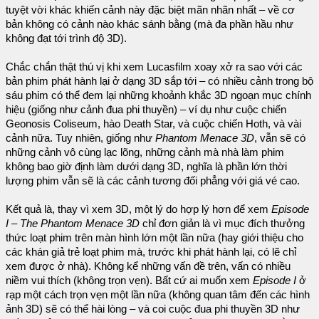
tuyệt vời khác khiến cảnh này đặc biệt mãn nhãn nhất – về cơ
bản không có cảnh nào khác sánh bằng (mà đa phần hầu như
không đạt tới trình độ 3D).
Chắc chắn thật thú vị khi xem Lucasfilm xoay xở ra sao với các
bản phim phát hành lại ở dạng 3D sắp tới – có nhiều cảnh trong bộ
sáu phim có thể đem lại những khoảnh khắc 3D ngoạn mục chính
hiệu (giống như cảnh đua phi thuyền) – ví dụ như cuộc chiến
Geonosis Coliseum, hào Death Star, và cuộc chiến Hoth, và vài
cảnh nữa. Tuy nhiên, giống như
Phantom Menace 3D
, vẫn sẽ có
những cảnh vô cùng lạc lõng, những cảnh mà nhà làm phim
không bao giờ định làm dưới dạng 3D, nghĩa là phần lớn thời
lượng phim vẫn sẽ là các cảnh tương đối phẳng với giá vé cao.
Kết quả là, thay vì xem 3D, một lý do hợp lý hơn để xem
Episode
I – The Phantom Menace 3D
chỉ đơn giản là vì mục đích thưởng
thức loạt phim trên màn hình lớn một lần nữa (hay giới thiệu cho
các khán giả trẻ loạt phim mà, trước khi phát hành lại, có lẽ chỉ
xem được ở nhà). Không kể những vấn đề trên, vấn có nhiều
niềm vui thích (không trọn vẹn). Bất cứ ai muốn xem
Episode I
ở
rạp một cách trọn vẹn một lần nữa (không quan tâm đến các hình
ảnh 3D) sẽ có thể hài lòng – và coi cuộc đua phi thuyền 3D như