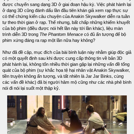
được chuyển sang dạng 3D ở giai đoạn hậu kỳ. Việc phát hành lại
ở dạng 3D cũng đánh dấu lần đầu tiên khán giả xem rạp thực sự
có thể chứng kiến câu chuyện của Anakin Skywalker diễn ra tuần
tự theo thời gian ở rạp. Thế nhưng, bất chấp những khiếm khuyết
của bộ phim (điều được nói hết lần này tới lần khác), liệu màn
trình diễn 3D trong
The Phantom Menace
có đủ ấn tượng để bộ
phim xứng đáng ra rạp một lần nữa hay không?
Như đã đề cập, mục đích của bài bình luận này nhằm giúp độc giả
có một quyết định sau khi được cung cấp thông tin về bản 3D
phát hành lại, không tốn nhiều thời gian gặp lại những vấn đề tổng
quát của bộ phim (sự khắc họa tệ hại nhân vật Anakin Skywalker,
tiền truyện không ấn tượng, và tất nhiên là Jar Jar Binks, cùng
các vấn đề khác) đã bị người hâm mộ cũng như các nhà phê bình
nói đi nói lại suốt một thập kỷ.