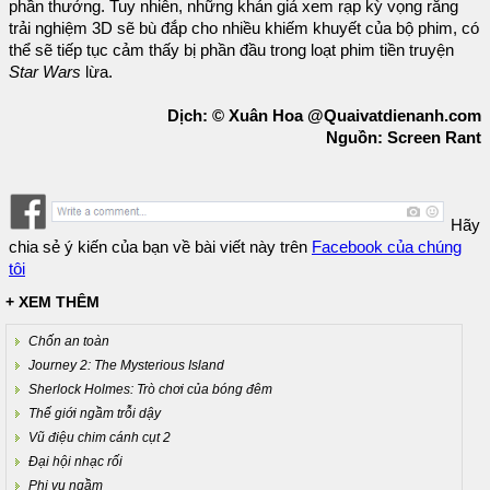
phần thưởng. Tuy nhiên, những khán giả xem rạp kỳ vọng rằng
trải nghiệm 3D sẽ bù đắp cho nhiều khiếm khuyết của bộ phim, có
thể sẽ tiếp tục cảm thấy bị phần đầu trong loạt phim tiền truyện
Star Wars
lừa.
Dịch: © Xuân Hoa @Quaivatdienanh.com
Nguồn: Screen Rant
Hãy
chia sẻ ý kiến của bạn về bài viết này trên
Facebook của chúng
tôi
+ XEM THÊM
Chốn an toàn
Journey 2: The Mysterious Island
Sherlock Holmes: Trò chơi của bóng đêm
Thế giới ngầm trỗi dậy
Vũ điệu chim cánh cụt 2
Đại hội nhạc rối
Phi vụ ngầm