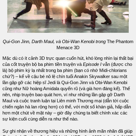
Qui-Gon Jinn, Darth Maul, và Obi-Wan Kenobi trong
The Phantom
Menace 3D
Mặc dù có ít cảnh 3D trực quan cuốn hút, khó lòng nhìn lại thất bại
của cốt truyện bộ ba phim tiền truyện và
Episode I
vẫn (được cho
là) bộ phim kỳ lạ nhất trong ba phim (bạn có nhớ Midi-chlorians
chứ?) – kể về cậu bé nô lệ chín tuổi Anakin Skywalker sau một
lần gặp gỡ các hiệp sĩ Jedi là Qui-Gon Jinn và Obi-Wan Kenobi
cũng như Nữ hoàng Amidala quyến rũ (và già hơn đáng kể). Thế
nên, nhịp truyện bao quát hơn, ví như những lần gặp gỡ Darth
Maul và cuộc tranh luận tại Liên minh Thương mại (dẫn tới cuộc
chiến ngân hà lan rộng hơn) có thể, với một số khán giả, hấp dẫn
hơn một chút về mặt này – giờ đây chúng ta biết chính xác các
sự kiện cuối cùng diễn ra như thế nào.
Sự ghi nhận về thương hiệu và những hình ảnh mãn nhãn đã giúp