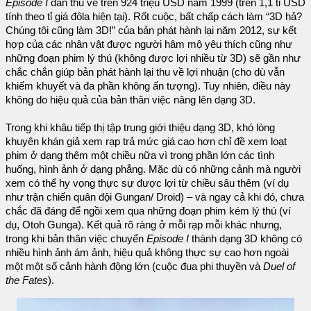
Episode I
dần thu về trên 924 triệu USD năm 1999 (trên 1,1 tỉ USD
tính theo tỉ giá đôla hiện tại). Rốt cuộc, bất chấp cách làm “3D hả?
Chúng tôi cũng làm 3D!” của bản phát hành lại năm 2012, sự kết
hợp của các nhân vật được người hâm mộ yêu thích cũng như
những đoạn phim lý thú (không được lợi nhiều từ 3D) sẽ gần như
chắc chắn giúp bản phát hành lại thu về lợi nhuận (cho dù vẫn
khiếm khuyết và đa phần không ấn tượng). Tuy nhiên, điều này
không do hiệu quả của bản thân việc nâng lên dạng 3D.
Trong khi khâu tiếp thị tập trung giới thiệu dạng 3D, khó lòng
khuyên khán giả xem rạp trả mức giá cao hơn chỉ đề xem loạt
phim ở dạng thêm một chiều nữa vì trong phần lớn các tình
huống, hình ảnh ở dạng phẳng. Mặc dù có những cảnh mà người
xem có thể hy vọng thực sự được lợi từ chiều sâu thêm (ví dụ
như trận chiến quân đội Gungan/ Droid) – và ngay cả khi đó, chưa
chắc đã đáng để ngồi xem qua những đoạn phim kém lý thú (ví
dụ, Otoh Gunga). Kết quả rõ ràng ở mỗi rạp mỗi khác nhưng,
trong khi bản thân việc chuyển
Episode I
thành dạng 3D không có
nhiều hình ảnh ám ảnh, hiệu quả không thực sự cao hơn ngoài
một một số cảnh hành động lớn (cuộc đua phi thuyền và
Duel of
the Fates
).