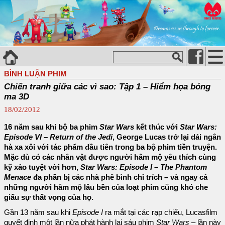
BÌNH LUẬN PHIM
Chiến tranh giữa các vì sao: Tập 1 – Hiểm họa bóng
ma 3D
18/02/2012
16 năm sau khi bộ ba phim
Star Wars
kết thúc với
Star Wars:
Episode VI – Return of the Jedi
, George Lucas trở lại dải ngân
hà xa xôi với tác phẩm đầu tiên trong ba bộ phim tiền truyện.
Mặc dù có các nhân vật được người hâm mộ yêu thích cùng
kỹ xảo tuyệt vời hơn,
Star Wars: Episode I – The Phantom
Menace
đa phần bị các nhà phê bình chỉ trích – và ngay cả
những người hâm mộ lâu bền của loạt phim cũng khó che
giấu sự thất vọng của họ.
Gần 13 năm sau khi
Episode I
ra mắt tại các rạp chiếu, Lucasfilm
quyết định một lần nữa phát hành lại sáu phim
Star Wars
– lần này