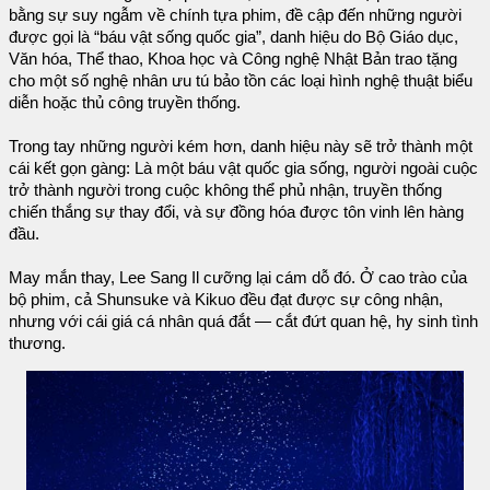
bằng sự suy ngẫm về chính tựa phim, đề cập đến những người
được gọi là “báu vật sống quốc gia”, danh hiệu do Bộ Giáo dục,
Văn hóa, Thể thao, Khoa học và Công nghệ Nhật Bản trao tặng
cho một số nghệ nhân ưu tú bảo tồn các loại hình nghệ thuật biểu
diễn hoặc thủ công truyền thống.
Trong tay những người kém hơn, danh hiệu này sẽ trở thành một
cái kết gọn gàng: Là một báu vật quốc gia sống, người ngoài cuộc
trở thành người trong cuộc không thể phủ nhận, truyền thống
chiến thắng sự thay đổi, và sự đồng hóa được tôn vinh lên hàng
đầu.
May mắn thay, Lee Sang Il cưỡng lại cám dỗ đó. Ở cao trào của
bộ phim, cả Shunsuke và Kikuo đều đạt được sự công nhận,
nhưng với cái giá cá nhân quá đắt — cắt đứt quan hệ, hy sinh tình
thương.