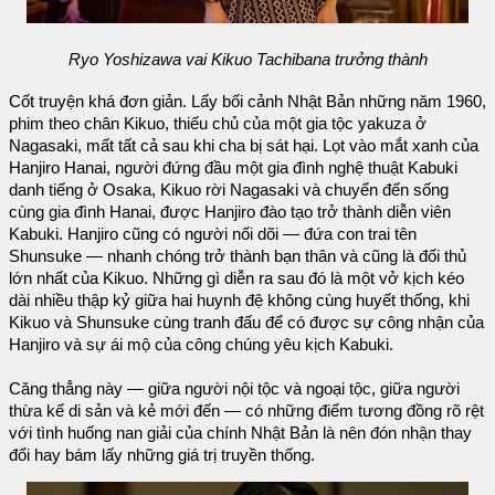
Ryo Yoshizawa vai Kikuo Tachibana trưởng thành
Cốt truyện khá đơn giản. Lấy bối cảnh Nhật Bản những năm 1960,
phim theo chân Kikuo, thiếu chủ của một gia tộc yakuza ở
Nagasaki, mất tất cả sau khi cha bị sát hại. Lọt vào mắt xanh của
Hanjiro Hanai, người đứng đầu một gia đình nghệ thuật Kabuki
danh tiếng ở Osaka, Kikuo rời Nagasaki và chuyển đến sống
cùng gia đình Hanai, được Hanjiro đào tạo trở thành diễn viên
Kabuki. Hanjiro cũng có người nối dõi — đứa con trai tên
Shunsuke — nhanh chóng trở thành bạn thân và cũng là đối thủ
lớn nhất của Kikuo. Những gì diễn ra sau đó là một vở kịch kéo
dài nhiều thập kỷ giữa hai huynh đệ không cùng huyết thống, khi
Kikuo và Shunsuke cùng tranh đấu để có được sự công nhận của
Hanjiro và sự ái mộ của công chúng yêu kịch Kabuki.
Căng thẳng này — giữa người nội tộc và ngoại tộc, giữa người
thừa kế di sản và kẻ mới đến — có những điểm tương đồng rõ rệt
với tình huống nan giải của chính Nhật Bản là nên đón nhận thay
đổi hay bám lấy những giá trị truyền thống.