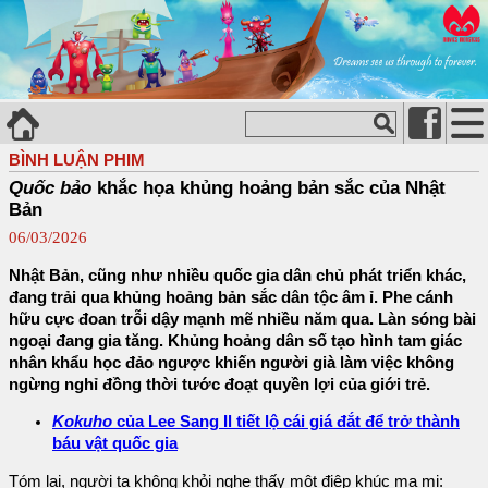
BÌNH LUẬN PHIM
Quốc bảo
khắc họa khủng hoảng bản sắc của Nhật
Bản
06/03/2026
Nhật Bản, cũng như nhiều quốc gia dân chủ phát triển khác,
đang trải qua khủng hoảng bản sắc dân tộc âm ỉ. Phe cánh
hữu cực đoan trỗi dậy mạnh mẽ nhiều năm qua. Làn sóng bài
ngoại đang gia tăng. Khủng hoảng dân số tạo hình tam giác
nhân khẩu học đảo ngược khiến người già làm việc không
ngừng nghỉ đồng thời tước đoạt quyền lợi của giới trẻ.
Kokuho
của Lee Sang Il tiết lộ cái giá đắt để trở thành
báu vật quốc gia
Tóm lại, người ta không khỏi nghe thấy một điệp khúc ma mị: