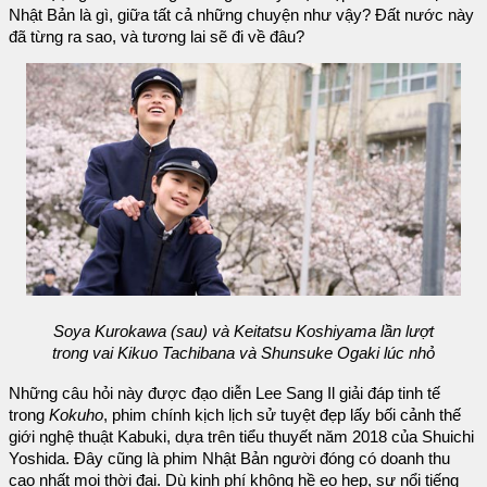
Nhật Bản là gì, giữa tất cả những chuyện như vậy? Đất nước này
đã từng ra sao, và tương lai sẽ đi về đâu?
Soya Kurokawa (sau) và Keitatsu Koshiyama lần lượt
trong vai Kikuo Tachibana và Shunsuke Ogaki lúc nhỏ
Những câu hỏi này được đạo diễn Lee Sang Il giải đáp tinh tế
trong
Kokuho
, phim chính kịch lịch sử tuyệt đẹp lấy bối cảnh thế
giới nghệ thuật Kabuki, dựa trên tiểu thuyết năm 2018 của Shuichi
Yoshida. Đây cũng là phim Nhật Bản người đóng có doanh thu
cao nhất mọi thời đại. Dù kinh phí không hề eo hẹp, sự nổi tiếng