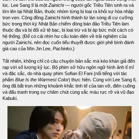
lúc. Lee Sang Il là một
Zainichi
— người gốc Triều Tiên sinh ra và
lớn lên tại Nhật Bản, thuộc nhóm từng bị loại ra khỏi sự hòa nhập
trọn vẹn. Cộng đồng Zainichi hình thành từ làn sóng di cư cưỡng
bức trong thời kỳ Nhật Bản chiếm đóng bán đảo Triều Tiên làm
thuộc địa và bị đối xử tệ bạc, bị loại trừ và bị áp bức một cách có
hệ thống. (Để có cái nhìn hư cấu toàn diện về trải nghiệm của
người Zainichi, nên đọc cuốn tiểu thuyết được giới phê bình đánh
giá cao của Min Jin Lee,
Pachinko
.)
Tất nhiên, không chỉ có câu chuyện bản sắc mà kéo khán giả đến
rạp với số lượng kỷ lục. Bộ phim sở hữu ngôn ngữ hình ảnh tỉ mỉ
và đặc sắc, do nhà quay phim Sofian El Fani (nổi tiếng với tác
phẩm
Blue Is the Warmest Color
) thực hiện. Cùng với Lee Sang Il,
ông đã bắt trọn những khoảnh khắc tinh tế của tan vỡ, điên cuồng
và đấu tranh trong sự chăm chút cùng sắc màu rực rỡ và vũ đạo
Kabuki.