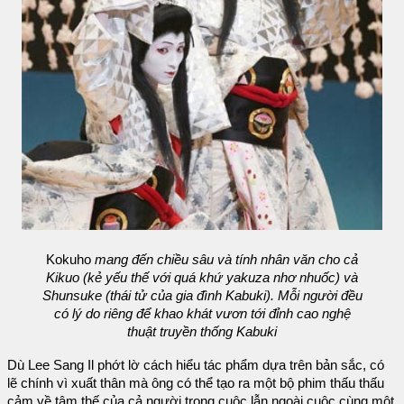
Kokuho
mang đến chiều sâu và tính nhân văn cho cả
Kikuo (kẻ yếu thế với quá khứ yakuza nhơ nhuốc) và
Shunsuke (thái tử của gia đình Kabuki). Mỗi người đều
có lý do riêng để khao khát vươn tới đỉnh cao nghệ
thuật truyền thống Kabuki
Dù Lee Sang Il phớt lờ cách hiểu tác phẩm dựa trên bản sắc, có
lẽ chính vì xuất thân mà ông có thể tạo ra một bộ phim thấu thấu
cảm về tâm thế của cả người trong cuộc lẫn ngoài cuộc cùng một