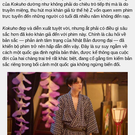
của
Kokuho
dường như không phải do chiêu trò tiếp thị mà là do
truyền miệng, thu hút mọi khán giả từ thế hệ Z vốn quen xem phim
trực tuyến đến những người có tuổi đã nhiều năm không đến rạp.
Kokuho
đẹp và diễn xuất tuyệt vời, nhưng ắt phải có điều gì sâu
sắc hơn đã kéo khán giả đến với phim này. Chính là câu hỏi về
bản sắc — phản ánh tâm trạng của Nhật Bản đương đại — đã
khiến bộ phim trở nên hấp dẫn đến vậy. Đây là sự suy ngẫm về
cách một quốc gia định nghĩa bản thân, được kể thông qua cuộc
đời của hai chàng trai trẻ rất khác biệt, đang cố gắng tìm kiếm bản
sắc riêng trong bối cảnh một quốc gia không ngừng biến đổi.