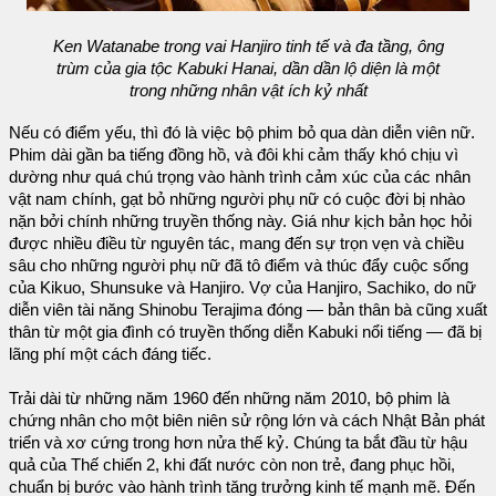
Ken Watanabe trong vai Hanjiro tinh tế và đa tầng, ông
trùm của gia tộc Kabuki Hanai, dần dần lộ diện là một
trong những nhân vật ích kỷ nhất
Nếu có điểm yếu, thì đó là việc bộ phim bỏ qua dàn diễn viên nữ.
Phim dài gần ba tiếng đồng hồ, và đôi khi cảm thấy khó chịu vì
dường như quá chú trọng vào hành trình cảm xúc của các nhân
vật nam chính, gạt bỏ những người phụ nữ có cuộc đời bị nhào
nặn bởi chính những truyền thống này. Giá như kịch bản học hỏi
được nhiều điều từ nguyên tác, mang đến sự trọn vẹn và chiều
sâu cho những người phụ nữ đã tô điểm và thúc đẩy cuộc sống
của Kikuo, Shunsuke và Hanjiro. Vợ của Hanjiro, Sachiko, do nữ
diễn viên tài năng Shinobu Terajima đóng — bản thân bà cũng xuất
thân từ một gia đình có truyền thống diễn Kabuki nổi tiếng — đã bị
lãng phí một cách đáng tiếc.
Trải dài từ những năm 1960 đến những năm 2010, bộ phim là
chứng nhân cho một biên niên sử rộng lớn và cách Nhật Bản phát
triển và xơ cứng trong hơn nửa thế kỷ. Chúng ta bắt đầu từ hậu
quả của Thế chiến 2, khi đất nước còn non trẻ, đang phục hồi,
chuẩn bị bước vào hành trình tăng trưởng kinh tế mạnh mẽ. Đến