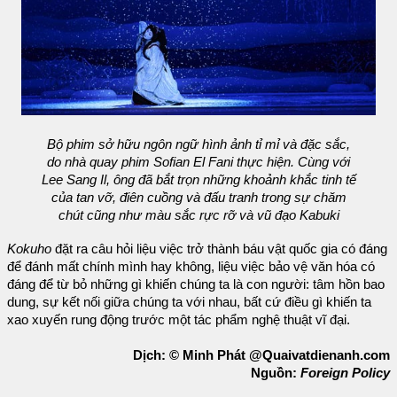
Bộ phim sở hữu ngôn ngữ hình ảnh tỉ mỉ và đặc sắc,
do nhà quay phim Sofian El Fani thực hiện. Cùng với
Lee Sang Il, ông đã bắt trọn những khoảnh khắc tinh tế
của tan vỡ, điên cuồng và đấu tranh trong sự chăm
chút cũng như màu sắc rực rỡ và vũ đạo Kabuki
Kokuho
đặt ra câu hỏi liệu việc trở thành báu vật quốc gia có đáng
để đánh mất chính mình hay không, liệu việc bảo vệ văn hóa có
đáng để từ bỏ những gì khiến chúng ta là con người: tâm hồn bao
dung, sự kết nối giữa chúng ta với nhau, bất cứ điều gì khiến ta
xao xuyến rung động trước một tác phẩm nghệ thuật vĩ đại.
Dịch: © Minh Phát @Quaivatdienanh.com
Nguồn:
Foreign Policy