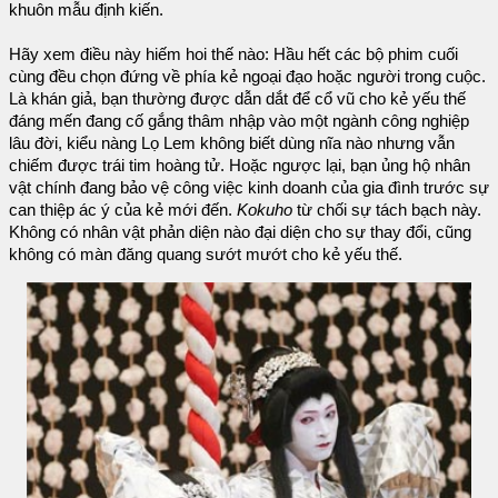
khuôn mẫu định kiến.
Hãy xem điều này hiếm hoi thế nào: Hầu hết các bộ phim cuối
cùng đều chọn đứng về phía kẻ ngoại đạo hoặc người trong cuộc.
Là khán giả, bạn thường được dẫn dắt để cổ vũ cho kẻ yếu thế
đáng mến đang cố gắng thâm nhập vào một ngành công nghiệp
lâu đời, kiểu nàng Lọ Lem không biết dùng nĩa nào nhưng vẫn
chiếm được trái tim hoàng tử. Hoặc ngược lại, bạn ủng hộ nhân
vật chính đang bảo vệ công việc kinh doanh của gia đình trước sự
can thiệp ác ý của kẻ mới đến.
Kokuho
từ chối sự tách bạch này.
Không có nhân vật phản diện nào đại diện cho sự thay đổi, cũng
không có màn đăng quang sướt mướt cho kẻ yếu thế.