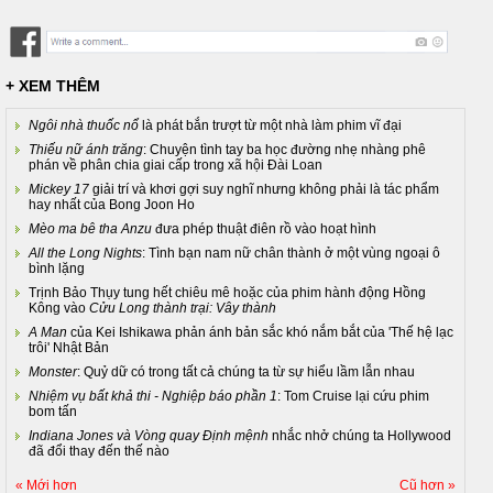
+ XEM THÊM
Ngôi nhà thuốc nổ
là phát bắn trượt từ một nhà làm phim vĩ đại
Thiếu nữ ánh trăng
: Chuyện tình tay ba học đường nhẹ nhàng phê
phán về phân chia giai cấp trong xã hội Đài Loan
Mickey 17
giải trí và khơi gợi suy nghĩ nhưng không phải là tác phẩm
hay nhất của Bong Joon Ho
Mèo ma bê tha Anzu
đưa phép thuật điên rồ vào hoạt hình
All the Long Nights
: Tình bạn nam nữ chân thành ở một vùng ngoại ô
bình lặng
Trịnh Bảo Thụy tung hết chiêu mê hoặc của phim hành động Hồng
Kông vào
Cửu Long thành trại: Vây thành
A Man
của Kei Ishikawa phản ánh bản sắc khó nắm bắt của 'Thế hệ lạc
trôi' Nhật Bản
Monster
: Quỷ dữ có trong tất cả chúng ta từ sự hiểu lầm lẫn nhau
Nhiệm vụ bất khả thi - Nghiệp báo phần 1
: Tom Cruise lại cứu phim
bom tấn
Indiana Jones và Vòng quay Định mệnh
nhắc nhở chúng ta Hollywood
đã đổi thay đến thế nào
« Mới hơn
Cũ hơn »