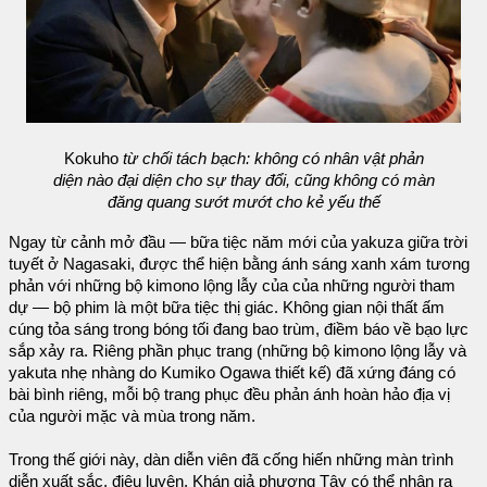
Kokuho
từ chối tách bạch: không có nhân vật phản
diện nào đại diện cho sự thay đổi, cũng không có màn
đăng quang sướt mướt cho kẻ yếu thế
Ngay từ cảnh mở đầu — bữa tiệc năm mới của yakuza giữa trời
tuyết ở Nagasaki, được thể hiện bằng ánh sáng xanh xám tương
phản với những bộ kimono lộng lẫy của của những người tham
dự — bộ phim là một bữa tiệc thị giác. Không gian nội thất ấm
cúng tỏa sáng trong bóng tối đang bao trùm, điềm báo về bạo lực
sắp xảy ra. Riêng phần phục trang (những bộ kimono lộng lẫy và
yakuta nhẹ nhàng do Kumiko Ogawa thiết kế) đã xứng đáng có
bài bình riêng, mỗi bộ trang phục đều phản ánh hoàn hảo địa vị
của người mặc và mùa trong năm.
Trong thế giới này, dàn diễn viên đã cống hiến những màn trình
diễn xuất sắc, điêu luyện. Khán giả phương Tây có thể nhận ra