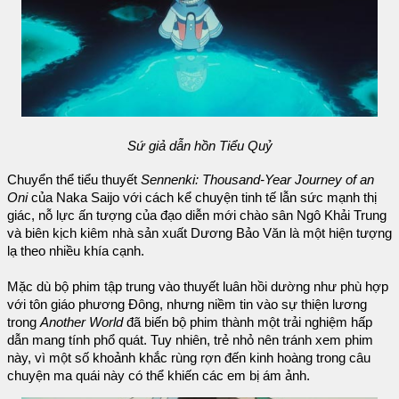
Sứ giả dẫn hồn Tiểu Quỷ
Chuyển thể tiểu thuyết
Sennenki: Thousand-Year Journey of an
Oni
của Naka Saijo với cách kể chuyện tinh tế lẫn sức mạnh thị
giác, nỗ lực ấn tượng của đạo diễn mới chào sân Ngô Khải Trung
và biên kịch kiêm nhà sản xuất Dương Bảo Văn là một hiện tượng
lạ theo nhiều khía cạnh.
Mặc dù bộ phim tập trung vào thuyết luân hồi dường như phù hợp
với tôn giáo phương Đông, nhưng niềm tin vào sự thiện lương
trong
Another World
đã biến bộ phim thành một trải nghiệm hấp
dẫn mang tính phổ quát. Tuy nhiên, trẻ nhỏ nên tránh xem phim
này, vì một số khoảnh khắc rùng rợn đến kinh hoàng trong câu
chuyện ma quái này có thể khiến các em bị ám ảnh.