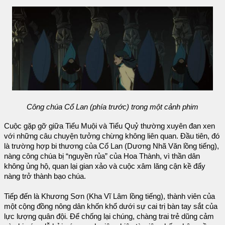
Công chúa Cổ Lan (phía trước) trong một cảnh phim
Cuộc gặp gỡ giữa Tiểu Muội và Tiểu Quỷ thường xuyên đan xen
với những câu chuyện tưởng chừng không liên quan. Đầu tiên, đó
là trường hợp bi thương của Cổ Lan (Dương Nhã Văn lồng tiếng),
nàng công chúa bị “nguyền rủa” của Hoa Thành, vì thần dân
không ủng hộ, quan lại gian xảo và cuộc xâm lăng cận kề đẩy
nàng trở thành bạo chúa.
Tiếp đến là Khương Sơn (Kha Vĩ Lâm lồng tiếng), thành viên của
một cộng đồng nông dân khốn khổ dưới sự cai trị bàn tay sắt của
lực lượng quân đội. Để chống lại chúng, chàng trai trẻ dũng cảm