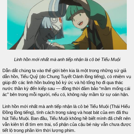
Linh hồn mới nhất mà anh tiếp nhận là cô bé Tiểu Muội
Dẫn dắt chúng ta vào thế giới bên kia là một trong những sứ giả
dẫn hồn, Tiểu Quỷ (do Chung Tuyết Oánh lồng tiếng), có nhiệm vụ
giúp đỡ các linh hồn buông bỏ ký ức và hộ tống họ đi qua thác
nước thần kỳ đến kiếp sau — đồng thời đảm bảo “mầm mống cái
ác” bên trong mỗi người, nếu có, không nảy mầm từ sự oán hận.
Linh hồn mới nhất mà anh tiếp nhận là cô bé Tiểu Muội (Thái Hiểu
Đồng lồng tiếng), tính cách trong sáng và hoạt bát của em đã thu
hút Tiểu Muội. Ban đầu, Tiểu Muội không hề biết mình đã chết nên
vẫn kiên trì đi tìm em trai, số phận của cậu bé này vẫn chưa được
tiết lộ trong phần lớn thời lượng phim.