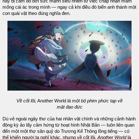
này bị cám dỗ bởi sức mạnh siêu nhiên từ việc chấp nhận mầm
mống cái ác trong mình — ngay cả khi điều đó biến anh thành một
con quái vật theo đúng nghĩa đen.
Về cốt lõi,
Another World
là một bộ phim phức tạp về
mặt đạo đức
Dù vẻ ngoài ngây thơ của hai nhân vật chính và những cảnh hành
động kỳ ảo lấy cảm hứng từ hoạt hình Nhật Bản — luôn liên quan
đến một một thợ săn quỷ do Trương Kế Thông lồng tiếng — có
thể khiến người ta nghĩ khác, nhưng về cốt lõi,
Another World
là