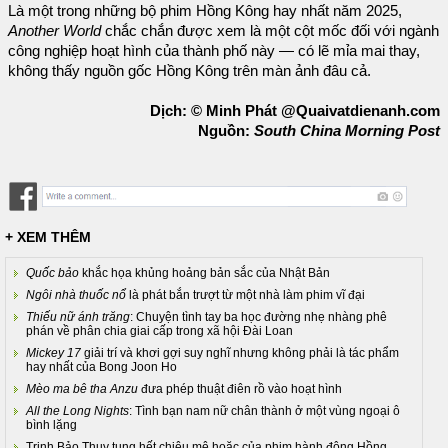
Là một trong những bộ phim Hồng Kông hay nhất năm 2025,
Another World
chắc chắn được xem là một cột mốc đối với ngành
công nghiệp hoạt hình của thành phố này — có lẽ mỉa mai thay,
không thấy nguồn gốc Hồng Kông trên màn ảnh đâu cả.
Dịch: © Minh Phát @Quaivatdienanh.com
Nguồn:
South China Morning Post
+ XEM THÊM
Quốc bảo
khắc họa khủng hoảng bản sắc của Nhật Bản
Ngôi nhà thuốc nổ
là phát bắn trượt từ một nhà làm phim vĩ đại
Thiếu nữ ánh trăng
: Chuyện tình tay ba học đường nhẹ nhàng phê
phán về phân chia giai cấp trong xã hội Đài Loan
Mickey 17
giải trí và khơi gợi suy nghĩ nhưng không phải là tác phẩm
hay nhất của Bong Joon Ho
Mèo ma bê tha Anzu
đưa phép thuật điên rồ vào hoạt hình
All the Long Nights
: Tình bạn nam nữ chân thành ở một vùng ngoại ô
bình lặng
Trịnh Bảo Thụy tung hết chiêu mê hoặc của phim hành động Hồng