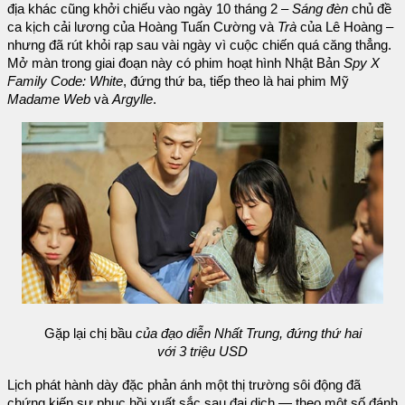
địa khác cũng khởi chiếu vào ngày 10 tháng 2 –
Sáng đèn
chủ đề
ca kịch cải lương của Hoàng Tuấn Cường và
Trà
của Lê Hoàng –
nhưng đã rút khỏi rạp sau vài ngày vì cuộc chiến quá căng thẳng.
Mở màn trong giai đoạn này có phim hoạt hình Nhật Bản
Spy X
Family Code: White
, đứng thứ ba, tiếp theo là hai phim Mỹ
Madame Web
và
Argylle
.
Gặp lại chị bầu
của đạo diễn Nhất Trung, đứng thứ hai
với 3 triệu USD
Lịch phát hành dày đặc phản ánh một thị trường sôi động đã
chứng kiến sự phục hồi xuất sắc sau đại dịch — theo một số đánh