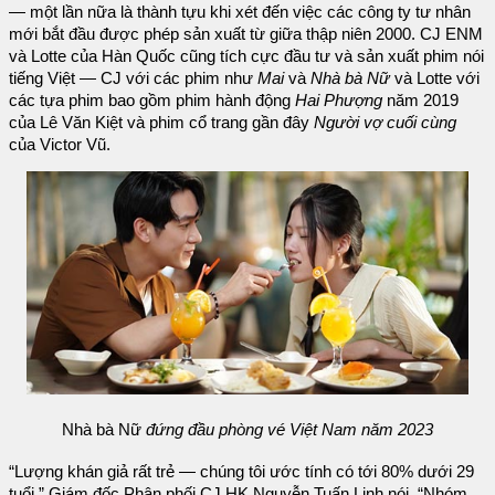
— một lần nữa là thành tựu khi xét đến việc các công ty tư nhân
mới bắt đầu được phép sản xuất từ giữa thập niên 2000. CJ ENM
và Lotte của Hàn Quốc cũng tích cực đầu tư và sản xuất phim nói
tiếng Việt — CJ với các phim như
Mai
và
Nhà bà Nữ
và Lotte với
các tựa phim bao gồm phim hành động
Hai Phượng
năm 2019
của Lê Văn Kiệt và phim cổ trang gần đây
Người vợ cuối cùng
của Victor Vũ.
Nhà bà Nữ
đứng đầu phòng vé Việt Nam năm 2023
“Lượng khán giả rất trẻ — chúng tôi ước tính có tới 80% dưới 29
tuổi,” Giám đốc Phân phối CJ HK Nguyễn Tuấn Linh nói. “Nhóm