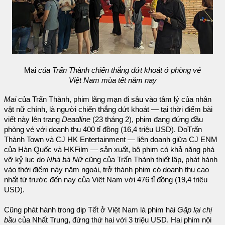
Mai
của Trấn Thành chiến thắng dứt khoát ở phòng vé
Việt Nam mùa tết năm nay
Mai
của Trấn Thành, phim lãng mạn đi sâu vào tâm lý của nhân
vật nữ chính, là người chiến thắng dứt khoát — tại thời điểm bài
viết này lên trang
Deadline
(23 tháng 2), phim đang đứng đầu
phòng vé với doanh thu 400 tỉ đồng (16,4 triệu USD). DoTrấn
Thành Town và CJ HK Entertainment — liên doanh giữa CJ ENM
của Hàn Quốc và HKFilm — sản xuất, bộ phim có khả năng phá
vỡ kỷ lục do
Nhà bà Nữ
cũng của Trấn Thành thiết lập, phát hành
vào thời điểm này năm ngoái, trở thành phim có doanh thu cao
nhất từ trước đến nay của Việt Nam với 476 tỉ đồng (19,4 triệu
USD).
Cũng phát hành trong dịp Tết ở Việt Nam là phim hài
Gặp lại chị
bầu
của Nhất Trung, đứng thứ hai với 3 triệu USD. Hai phim nội