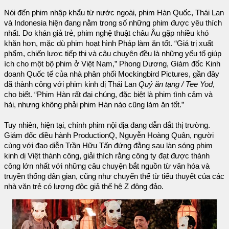
Nói đến phim nhập khẩu từ nước ngoài, phim Hàn Quốc, Thái Lan
và Indonesia hiện đang nằm trong số những phim được yêu thích
nhất. Do khán giả trẻ, phim nghệ thuật châu Âu gặp nhiều khó
khăn hơn, mặc dù phim hoạt hình Pháp làm ăn tốt. “Giá trị xuất
phẩm, chiến lược tiếp thị và câu chuyện đều là những yếu tố giúp
ích cho một bộ phim ở Việt Nam,” Phong Dương, Giám đốc Kinh
doanh Quốc tế của nhà phân phối Mockingbird Pictures, gần đây
đã thành công với phim kinh dị Thái Lan
Quỷ ăn tạng / Tee Yod
,
cho biết. “Phim Hàn rất đại chúng, đặc biệt là phim tình cảm và
hài, nhưng không phải phim Hàn nào cũng làm ăn tốt.”
Tuy nhiên, hiện tại, chính phim nội địa đang dẫn dắt thị trường.
Giám đốc điều hành ProductionQ, Nguyễn Hoàng Quân, người
cùng với đạo diễn Trần Hữu Tấn đứng đằng sau làn sóng phim
kinh dị Việt thành công, giải thích rằng công ty đạt được thành
công lớn nhất với những câu chuyện bắt nguồn từ văn hóa và
truyền thống dân gian, cũng như chuyển thể từ tiểu thuyết của các
nhà văn trẻ có lượng độc giả thế hệ Z đông đảo.