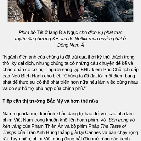
Phim bộ
Tết ở làng Địa Ngục
cho dịch vụ phát trực
tuyến địa phương K+ sau đó Netflix mua quyền phát ở
Đông Nam Á
“Ngành điện ảnh của chúng ta đã trải qua thời kỳ thử thách trong
thời kỳ đại dịch, nhưng chúng ta có những câu chuyện để kể và
chắc chắn có cơ hội,” người sáng lập BHD kiêm Phó Chủ tịch cấp
cao Ngô Bích Hạnh cho biết. “Chúng ta đã đạt tới một điểm bùng
phát để thực sự có thể phát triển hơn nữa nếu làm việc cùng nhau
và có sự hỗ trợ phù hợp của chính phủ.”
Tiếp cận thị trường Bắc Mỹ và hơn thế nữa
Năm ngoái là một khoảnh khắc đáng tự hào đối với các nhà làm
phim Việt Nam trong khuôn khổ liên hoan phim, với
Bên trong vỏ
kén vàng
của Phạm Thiên Ân và bộ phim Pháp
The Taste of
Things
của Trần Anh Hùng thắng giải tại Cannes và bán chạy rộng
rãi. Tuy nhiên, phim Việt cũng đang bắt đầu mở rộng các kênh