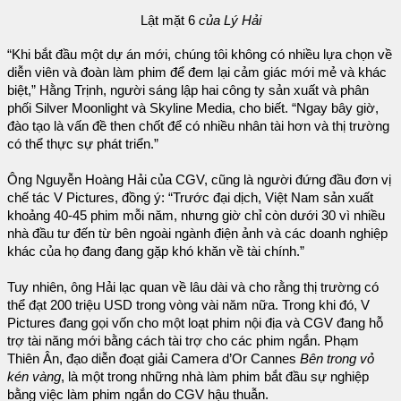
Lật mặt 6
của Lý Hải
“Khi bắt đầu một dự án mới, chúng tôi không có nhiều lựa chọn về
diễn viên và đoàn làm phim để đem lại cảm giác mới mẻ và khác
biệt,” Hằng Trịnh, người sáng lập hai công ty sản xuất và phân
phối Silver Moonlight và Skyline Media, cho biết. “Ngay bây giờ,
đào tạo là vấn đề then chốt để có nhiều nhân tài hơn và thị trường
có thể thực sự phát triển.”
Ông Nguyễn Hoàng Hải của CGV, cũng là người đứng đầu đơn vị
chế tác V Pictures, đồng ý: “Trước đại dịch, Việt Nam sản xuất
khoảng 40-45 phim mỗi năm, nhưng giờ chỉ còn dưới 30 vì nhiều
nhà đầu tư đến từ bên ngoài ngành điện ảnh và các doanh nghiệp
khác của họ đang đang gặp khó khăn về tài chính.”
Tuy nhiên, ông Hải lạc quan về lâu dài và cho rằng thị trường có
thể đạt 200 triệu USD trong vòng vài năm nữa. Trong khi đó, V
Pictures đang gọi vốn cho một loạt phim nội địa và CGV đang hỗ
trợ tài năng mới bằng cách tài trợ cho các phim ngắn. Phạm
Thiên Ân, đạo diễn đoạt giải Camera d’Or Cannes
Bên trong vỏ
kén vàng
, là một trong những nhà làm phim bắt đầu sự nghiệp
bằng việc làm phim ngắn do CGV hậu thuẫn.