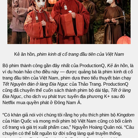
Kẻ ăn hồn
, phim kinh dị cổ trang đầu tiên của Việt Nam
Bộ phim thành công gần đây nhất của ProductionQ,
Kẻ ăn hồn
, là
ví dụ hoàn hảo cho điều này — được quảng bá là phim kinh dị cổ
trang đầu tiên của Việt Nam, phim dựa theo tiểu thuyết bán chạy
Tết Nguyên đán ở làng Địa Ngục
của Thảo Trang. ProductionQ
cũng đã chuyển thể cuốn sách thành phim bộ dài tập,
Tết ở làng
Địa Ngục
, cho dịch vụ phát trực tuyến địa phương K+ sau đó
Netflix mua quyền phát ở Đông Nam Á.
“Có khán giả nói với chúng tôi rằng họ yêu thích phim bộ
Kingdom
của Hàn Quốc và mong mỏi phim bộ Việt Nam cũng có bối cảnh
cổ trang và giá trị xuất phẩm cao,” Nguyễn Hoàng Quân nói. “Câu
chuyện có thể bắt nguồn từ đời sống làng quê truyền thống,