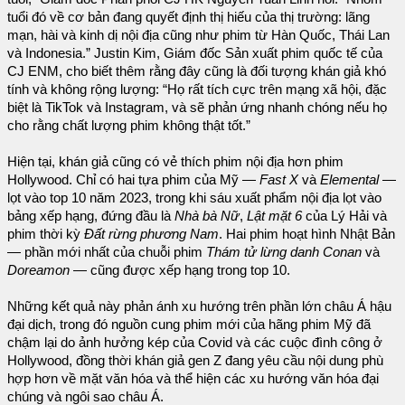
tuổi đó về cơ bản đang quyết định thị hiếu của thị trường: lãng
mạn, hài và kinh dị nội địa cũng như phim từ Hàn Quốc, Thái Lan
và Indonesia.” Justin Kim, Giám đốc Sản xuất phim quốc tế của
CJ ENM, cho biết thêm rằng đây cũng là đối tượng khán giả khó
tính và không rộng lượng: “Họ rất tích cực trên mạng xã hội, đặc
biệt là TikTok và Instagram, và sẽ phản ứng nhanh chóng nếu họ
cho rằng chất lượng phim không thật tốt.”
Hiện tại, khán giả cũng có vẻ thích phim nội địa hơn phim
Hollywood. Chỉ có hai tựa phim của Mỹ —
Fast X
và
Elemental
—
lọt vào top 10 năm 2023, trong khi sáu xuất phẩm nội địa lọt vào
bảng xếp hạng, đứng đầu là
Nhà bà Nữ
,
Lật mặt 6
của Lý Hải và
phim thời kỳ
Đất rừng phương Nam
. Hai phim hoạt hình Nhật Bản
— phần mới nhất của chuỗi phim
Thám tử lừng danh Conan
và
Doreamon
— cũng được xếp hạng trong top 10.
Những kết quả này phản ánh xu hướng trên phần lớn châu Á hậu
đại dịch, trong đó nguồn cung phim mới của hãng phim Mỹ đã
chậm lại do ảnh hưởng kép của Covid và các cuộc đình công ở
Hollywood, đồng thời khán giả gen Z đang yêu cầu nội dung phù
hợp hơn về mặt văn hóa và thể hiện các xu hướng văn hóa đại
chúng và ngôi sao châu Á.