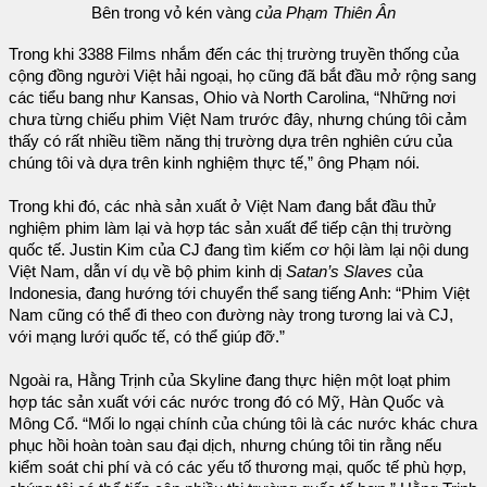
Bên trong vỏ kén vàng
của Phạm Thiên Ân
Trong khi 3388 Films nhắm đến các thị trường truyền thống của
cộng đồng người Việt hải ngoại, họ cũng đã bắt đầu mở rộng sang
các tiểu bang như Kansas, Ohio và North Carolina, “Những nơi
chưa từng chiếu phim Việt Nam trước đây, nhưng chúng tôi cảm
thấy có rất nhiều tiềm năng thị trường dựa trên nghiên cứu của
chúng tôi và dựa trên kinh nghiệm thực tế,” ông Phạm nói.
Trong khi đó, các nhà sản xuất ở Việt Nam đang bắt đầu thử
nghiệm phim làm lại và hợp tác sản xuất để tiếp cận thị trường
quốc tế. Justin Kim của CJ đang tìm kiếm cơ hội làm lại nội dung
Việt Nam, dẫn ví dụ về bộ phim kinh dị
Satan’s Slaves
của
Indonesia, đang hướng tới chuyển thể sang tiếng Anh: “Phim Việt
Nam cũng có thể đi theo con đường này trong tương lai và CJ,
với mạng lưới quốc tế, có thể giúp đỡ.”
Ngoài ra, Hằng Trịnh của Skyline đang thực hiện một loạt phim
hợp tác sản xuất với các nước trong đó có Mỹ, Hàn Quốc và
Mông Cổ. “Mối lo ngại chính của chúng tôi là các nước khác chưa
phục hồi hoàn toàn sau đại dịch, nhưng chúng tôi tin rằng nếu
kiểm soát chi phí và có các yếu tố thương mại, quốc tế phù hợp,