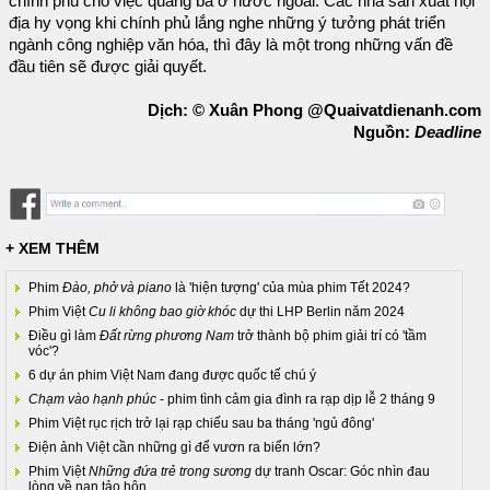
chính phủ cho việc quảng bá ở nước ngoài. Các nhà sản xuất nội
địa hy vọng khi chính phủ lắng nghe những ý tưởng phát triển
ngành công nghiệp văn hóa, thì đây là một trong những vấn đề
đầu tiên sẽ được giải quyết.
Dịch: © Xuân Phong @Quaivatdienanh.com
Nguồn:
Deadline
+ XEM THÊM
Phim
Đào, phở và piano
là 'hiện tượng' của mùa phim Tết 2024?
Phim Việt
Cu li không bao giờ khóc
dự thi LHP Berlin năm 2024
Điều gì làm
Đất rừng phương Nam
trở thành bộ phim giải trí có 'tầm
vóc'?
6 dự án phim Việt Nam đang được quốc tế chú ý
Chạm vào hạnh phúc
- phim tình cảm gia đình ra rạp dịp lễ 2 tháng 9
Phim Việt rục rịch trở lại rạp chiếu sau ba tháng 'ngủ đông'
Điện ảnh Việt cần những gì để vươn ra biển lớn?
Phim Việt
Những đứa trẻ trong sương
dự tranh Oscar: Góc nhìn đau
lòng về nạn tảo hôn