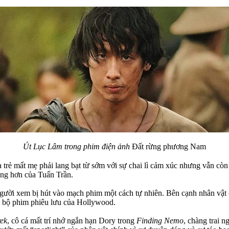
Út Lục Lâm trong phim điện ảnh
Đất rừng phương Nam
a trẻ mất mẹ phải lang bạt từ sớm với sự chai lì cảm xúc nhưng vẫn còn
áng hơn của Tuấn Trần.
ười xem bị hút vào mạch phim một cách tự nhiên. Bên cạnh nhân vật c
c bộ phim phiêu lưu của Hollywood.
ek
, cô cá mất trí nhớ ngắn hạn Dory trong
Finding Nemo
, chàng trai 