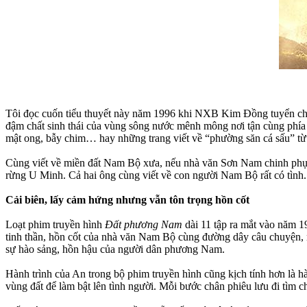
Tôi đọc cuốn tiểu thuyết này năm 1996 khi NXB Kim Đồng tuyển chọ
đậm chất sinh thái của vùng sông nước mênh mông nơi tận cùng phía
mật ong, bẫy chim… hay những trang viết về “phường săn cá sấu” t
Cùng viết về miền đất Nam Bộ xưa, nếu nhà văn Sơn Nam chinh phục 
rừng U Minh. Cả hai ông cùng viết về con người Nam Bộ rất có tình.
Cải biên, lấy cảm hứng nhưng vẫn tôn trọng hồn cốt
Loạt phim truyền hình
Đất phương Nam
dài 11 tập ra mắt vào năm 1
tinh thần, hồn cốt của nhà văn Nam Bộ cùng đường dây câu chuyện, như
sự hào sảng, hồn hậu của người dân phương Nam.
Hành trình của An trong bộ phim truyền hình cũng kịch tính hơn là h
vùng đất để làm bật lên tình người. Mỗi bước chân phiêu lưu đi tì