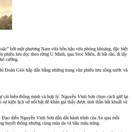
 hoặc” bởi một phương Nam vừa hồn hậu vừa phóng khoáng, đặc biệt
phiêu lưu dọc theo rừng U Minh, qua Sroc Miên, đi bắt rắn, đi lấy
khó cưỡng.
thì Đoàn Giỏi hấp dẫn bằng những trang văn phiêu lưu sông nước và
ự cải biên thông minh và hợp lý. Nguyễn Vinh Sơn chọn cách giữ lại
ự kiện lịch sử nổi bật để khán giả thấy được tinh thần bất khuất và
yết. Đạo diễn Nguyễn Vinh Sơn dẫn dắt hành trình của An qua mỗi
cùng huyết thống nhưng cùng màu da và bầu máu nóng.