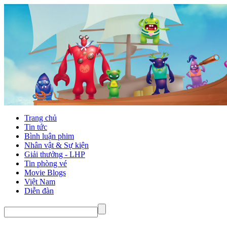
Trang chủ
Tin tức
Bình luận phim
Nhân vật & Sự kiện
Giải thưởng - LHP
Tin phòng vé
Movie Blogs
Việt Nam
Diễn đàn