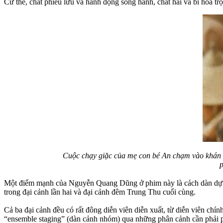
Cứ thế, chất phiêu lưu và hành động song hành, chất hài và bi hòa t
Cuộc chạy giặc của mẹ con bé An chạm vào khán g
p
Một điểm mạnh của Nguyễn Quang Dũng ở phim này là cách dàn dựng 
trong đại cảnh lần hai và đại cảnh đêm Trung Thu cuối cùng.
Cả ba đại cảnh đều có rất đông diễn viên diễn xuất, từ diễn viên ch
“ensemble staging” (dàn cảnh nhóm) qua những phân cảnh cần phải p