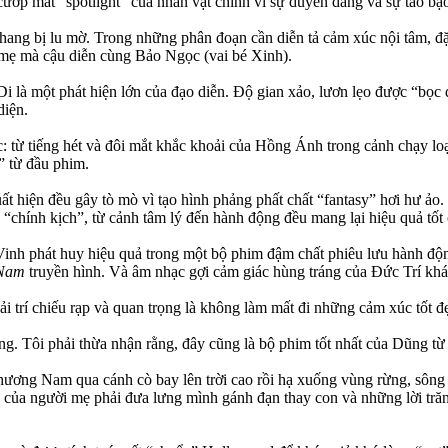
cướp mất “spotlight” của nhân vật chính vì sự duyên dáng và sự táo b
hang bị lu mờ. Trong những phân đoạn cần diễn tả cảm xúc nội tâm, đ
 mẹ mà cậu diễn cùng Bảo Ngọc (vai bé Xinh).
 là một phát hiện lớn của đạo diễn. Độ gian xảo, lươn lẹo được “bọc 
diện.
c: từ tiếng hét và đôi mắt khắc khoải của Hồng Ánh trong cảnh chạy l
” từ đầu phim.
hiện đều gây tò mò vì tạo hình phảng phất chất “fantasy” hơi hư ảo. 
u “chính kịch”, từ cảnh tâm lý đến hành động đều mang lại hiệu quả tốt 
h phát huy hiệu quả trong một bộ phim đậm chất phiêu lưu hành động
 Nam
truyền hình. Và âm nhạc gợi cảm giác hùng tráng của Đức Trí kh
ải trí chiếu rạp và quan trọng là không làm mất đi những cảm xúc tốt
 Tôi phải thừa nhận rằng, đây cũng là bộ phim tốt nhất của Dũng từ tr
hương Nam qua cánh cò bay lên trời cao rồi hạ xuống vùng rừng, sông
của người mẹ phải đưa lưng mình gánh đạn thay con và những lời trăn