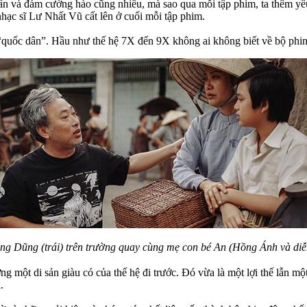
dân và đám cường hào cũng nhiều, mà sao qua mỗi tập phim, ta thêm yê
nhạc sĩ Lư Nhất Vũ cất lên ở cuối mỗi tập phim.
m “quốc dân”. Hầu như thế hệ 7X đến 9X không ai không biết về bộ ph
g Dũng (trái) trên trường quay cùng mẹ con bé An (Hồng Ánh và diễ
 một di sản giàu có của thế hệ đi trước. Đó vừa là một lợi thế lẫn một 
.