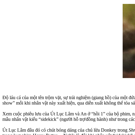
Độ láu cá của một tên trộm vặt, sự trải nghiệm (giang hồ) của một đứ
show” mỗi khi nhân vật này xuất hiện, qua diễn xuất không thể tỏa s
Xem cuộc phiêu lưu của Út Lục Lâm và An ở “hồi 1” của bộ phim, ng
mẫu nhân vật kiểu “sidekick” (người hỗ trợ/đồng hành) như trong cá
Út Lục Lâm đâu đó có chút bóng dáng của chú lừa Donkey trong
Shr