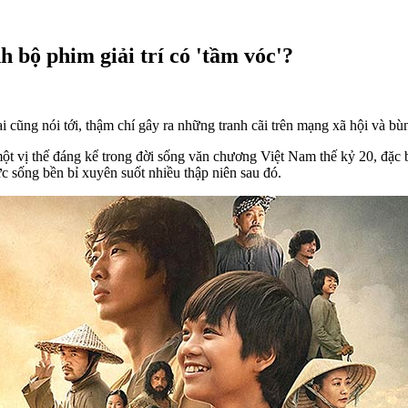
h bộ phim giải trí có 'tầm vóc'?
i cũng nói tới, thậm chí gây ra những tranh cãi trên mạng xã hội và bù
t vị thế đáng kể trong đời sống văn chương Việt Nam thế kỷ 20, đặc b
c sống bền bỉ xuyên suốt nhiều thập niên sau đó.