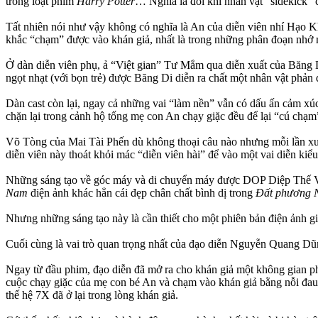
trong loạt phim
Harry Potter
… Nghĩa là đôi khi nhân vật “sidekick” 
Tất nhiên nói như vậy không có nghĩa là An của diễn viên nhí Hạo K
khắc “chạm” được vào khán giả, nhất là trong những phân đoạn nhớ
Ở dàn diễn viên phụ, ả “Việt gian” Tư Mắm qua diễn xuất của Băng Di
ngọt nhạt (với bọn trẻ) được Băng Di diễn ra chất một nhân vật phản 
Dàn cast còn lại, ngay cả những vai “làm nền” vẫn có dấu ấn cảm xú
chặn lại trong cảnh hộ tống mẹ con An chạy giặc đều để lại “cú chạm
Võ Tòng của Mai Tài Phến dù không thoại câu nào nhưng mỗi lần xuất 
diễn viên này thoát khỏi mác “diễn viên hài” để vào một vai diễn kiể
Những sáng tạo về góc máy và di chuyển máy được DOP Diệp Thế Vin
Nam
điện ảnh khác hẳn cái đẹp chân chất bình dị trong
Đất phương
Nhưng những sáng tạo này là cần thiết cho một phiên bản điện ảnh gi
Cuối cùng là vai trò quan trọng nhất của đạo diễn Nguyễn Quang Dũng.
Ngay từ đầu phim, đạo diễn đã mở ra cho khán giả một không gian p
cuộc chạy giặc của mẹ con bé An và chạm vào khán giả bằng nỗi đau 
thế hệ 7X đã ở lại trong lòng khán giả.