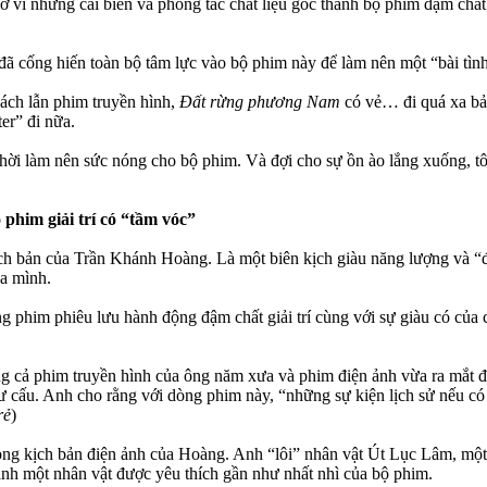
ờ vì những cải biên và phóng tác chất liệu gốc thành bộ phim đậm chất 
ã cống hiến toàn bộ tâm lực vào bộ phim này để làm nên một “bài tình
sách lẫn phim truyền hình,
Đất rừng phương Nam
có vẻ… đi quá xa bản
er” đi nữa.
thời làm nên sức nóng cho bộ phim. Và đợi cho sự ồn ào lắng xuống, tô
phim giải trí có “tầm vóc”
kịch bản của Trần Khánh Hoàng. Là một biên kịch giàu năng lượng và “đ
ủa mình.
 phim phiêu lưu hành động đậm chất giải trí cùng với sự giàu có của c
g cả phim truyền hình của ông năm xưa và phim điện ảnh vừa ra mắt đều
 hư cấu. Anh cho rằng với dòng phim này, “những sự kiện lịch sử nếu 
rẻ
)
ng kịch bản điện ảnh của Hoàng. Anh “lôi” nhân vật Út Lục Lâm, một t
hành một nhân vật được yêu thích gần như nhất nhì của bộ phim.