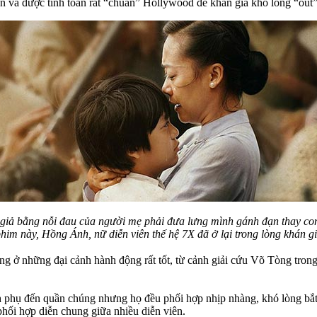
rộn và được tính toán rất “chuẩn” Hollywood để khán giả khó lòng “out
iả bằng nỗi đau của người mẹ phải đưa lưng mình gánh đạn thay con v
him này, Hồng Ánh, nữ diễn viên thế hệ 7X đã ở lại trong lòng khán g
ở những đại cảnh hành động rất tốt, từ cảnh giải cứu Võ Tòng trong 
ính phụ đến quần chúng nhưng họ đều phối hợp nhịp nhàng, khó lòng bắ
hối hợp diễn chung giữa nhiều diễn viên.