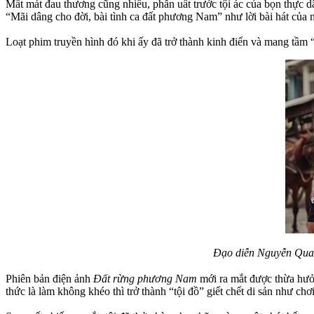
Mất mát đau thương cũng nhiều, phẫn uất trước tội ác của bọn thực 
“Mãi dâng cho đời, bài tình ca đất phương Nam” như lời bài hát của 
Loạt phim truyền hình đó khi ấy đã trở thành kinh điển và mang tầ
Đạo diễn Nguyễn Quan
Phiên bản điện ảnh
Đất rừng phương Nam
mới ra mắt được thừa hưởng
thức là làm không khéo thì trở thành “tội đồ” giết chết di sản như chơi