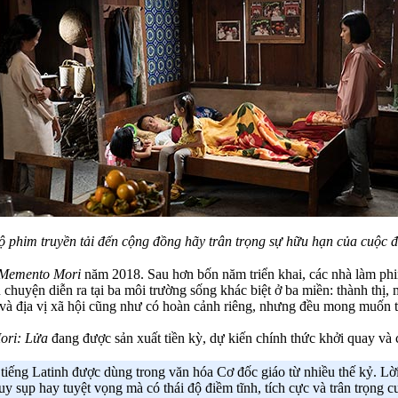
ộ phim truyền tải đến cộng đồng hãy trân trọng sự hữu hạn của cuộc đ
Memento Mori
năm 2018. Sau hơn bốn năm triển khai, các nhà làm phim
chuyện diễn ra tại ba môi trường sống khác biệt ở ba miền: thành thị,
ân và địa vị xã hội cũng như có hoàn cảnh riêng, nhưng đều mong muốn 
ri: Lửa
đang được sản xuất tiền kỳ, dự kiến chính thức khởi quay và
tiếng Latinh được dùng trong văn hóa Cơ đốc giáo từ nhiều thế kỷ. Lời 
 sụp hay tuyệt vọng mà có thái độ điềm tĩnh, tích cực và trân trọng c