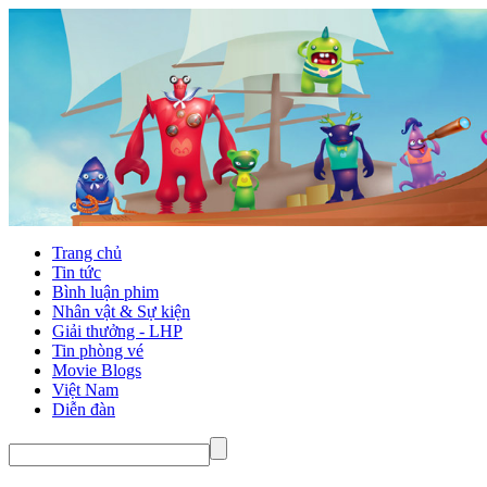
Trang chủ
Tin tức
Bình luận phim
Nhân vật & Sự kiện
Giải thưởng - LHP
Tin phòng vé
Movie Blogs
Việt Nam
Diễn đàn