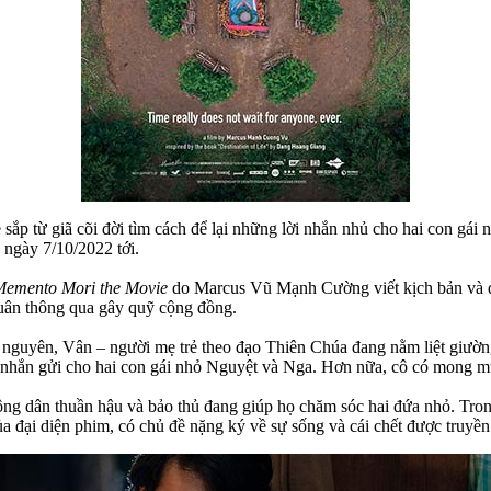
sắp từ giã cõi đời tìm cách để lại những lời nhắn nhủ cho hai con gái
 ngày 7/10/2022 tới.
Memento Mori the Movie
do Marcus Vũ Mạnh Cường viết kịch bản và đạ
quân thông qua gây quỹ cộng đồng.
o nguyên, Vân – người mẹ trẻ theo đạo Thiên Chúa đang nằm liệt giườn
ời nhắn gửi cho hai con gái nhỏ Nguyệt và Nga. Hơn nữa, cô có mong m
ng dân thuần hậu và bảo thủ đang giúp họ chăm sóc hai đứa nhỏ. Trong
ủa đại diện phim, có chủ đề nặng ký về sự sống và cái chết được truyề