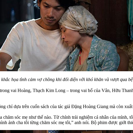
khắc họa tình cảm vợ chồng khi đối diện với khó khăn và vượt qua bệ
 trong vai Hoàng, Thạch Kim Long – trong vai bố của Vân, Hữu Thanh 
 chỉ dựa trên cuốn sách của tác giả Đặng Hoàng Giang mà còn xuất p
cha chăm sóc mẹ như thế nào. Từ chính trải nghiệm cá nhân của mình, 
ình ảnh cha tôi từng chăm sóc mẹ tôi,” anh nói. Bộ phim được giới th