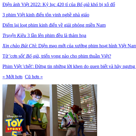
Điện ảnh Việt 2022: Kỷ lục 420 tỉ của
Bố già
khó bị xô đổ
3 phim Việt kinh điển tôn vinh nghề nhà giáo
Điểm lại loạt phim kinh điển về giải phóng miền Nam
Truyện Kiều
3 lần lên phim đều là thảm họa
Xin chào Bút Chì
: Diện mạo mới của xưởng phim hoạt hình Việt Na
Từ 'cơn sốt'
Bố già
, triển vọng nào cho phim thuần Việt?
Phim Việt 'chết': Đừng tin những lời khen do quen biết và hãy ngưng 
« Mới hơn
Cũ hơn »