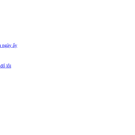
m ngày ấy
đổ lỗi