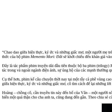
“Chao dao giữa hiện thực, ký ức và những giấc mơ, một người mẹ trẻ 
thức của bộ phim
Memento Mori: Đất
sẽ khởi chiếu đến khán giả vào
Đây là tác phẩm phim truyện dài đầu tiên thuộc bộ ba phim (trilogy)
tác trong và ngoài ngành điện ảnh, sự ủng hộ của các mạnh thường 
Cụ thể hơn, phim kể câu chuyện thời nay tại một rẫy cà phê vùng ca
giữa hiện thực, ký ức và những giấc mơ, cô tìm cách để lại những l
Hoàng – chồng cô, cần truyền tin này đến bố của Vân – một người nô
hiến một quả thận cho cha anh ta, cũng đang đến gần. Theo chia sẻ c