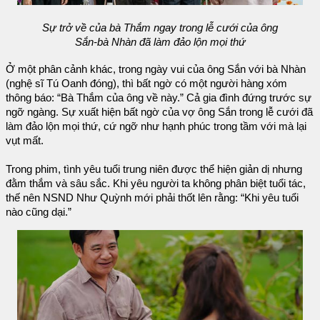
Sự trở về của bà Thắm ngay trong lễ cưới của ông
Sắn-bà Nhàn đã làm đảo lộn mọi thứ
Ở một phân cảnh khác, trong ngày vui của ông Sắn với bà Nhàn
(nghệ sĩ Tú Oanh đóng), thì bất ngờ có một người hàng xóm
thông báo: “Bà Thắm của ông về này.” Cả gia đình đứng trước sự
ngỡ ngàng. Sự xuất hiện bất ngờ của vợ ông Sắn trong lễ cưới đã
làm đảo lộn mọi thứ, cứ ngỡ như hạnh phúc trong tầm với mà lại
vụt mất.
Trong phim, tình yêu tuổi trung niên được thể hiện giản dị nhưng
đằm thắm và sâu sắc. Khi yêu người ta không phân biệt tuổi tác,
thế nên NSND Như Quỳnh mới phải thốt lên rằng: “Khi yêu tuổi
nào cũng dại.”