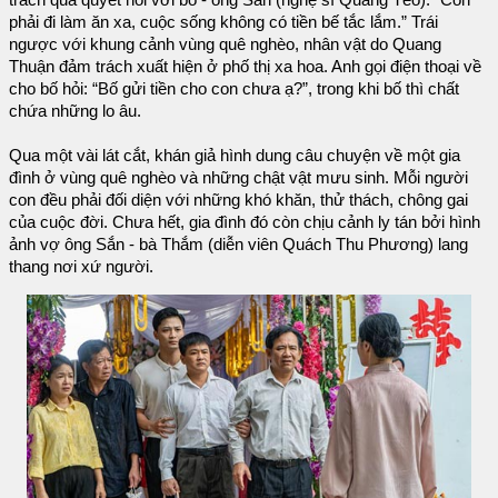
trách quả quyết nói với bố - ông Sắn (nghệ sĩ Quang Tèo): “Con
phải đi làm ăn xa, cuộc sống không có tiền bế tắc lắm.” Trái
ngược với khung cảnh vùng quê nghèo, nhân vật do Quang
Thuận đảm trách xuất hiện ở phố thị xa hoa. Anh gọi điện thoại về
cho bố hỏi: “Bố gửi tiền cho con chưa ạ?”, trong khi bố thì chất
chứa những lo âu.
Qua một vài lát cắt, khán giả hình dung câu chuyện về một gia
đình ở vùng quê nghèo và những chật vật mưu sinh. Mỗi người
con đều phải đối diện với những khó khăn, thử thách, chông gai
của cuộc đời. Chưa hết, gia đình đó còn chịu cảnh ly tán bởi hình
ảnh vợ ông Sắn - bà Thắm (diễn viên Quách Thu Phương) lang
thang nơi xứ người.