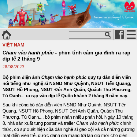
VIỆT NAM
Chạm vào hạnh phúc
- phim tình cảm gia đình ra rạp
dịp lễ 2 tháng 9
28/08/2023
Bộ phim điện ảnh
Chạm vào hạnh phúc
quy tụ dàn diễn viên
nổi tiếng như nghệ sĩ NSND Như Quỳnh, NSƯT Tiến Quang,
NSƯT Hồ Phong, NSƯT Đới Anh Quân, Quách Thu Phương,
Tú Oanh... ra rạp vào dịp lễ Quốc khánh 2 tháng 9 năm nay.
Sau khi công bố dàn diễn viên NSND Như Quỳnh, NSƯT Tiến
Quang, NSƯT Hồ Phong, NSƯT Đới Anh Quân, Quách Thu
Phương, Tú Oanh..., bộ phim nhận nhiều phản hồi. Ngày 10 tháng
8, nhà sản xuất tung poster và trailer
Chạm vào hạnh phúc
chính
thức, có sự xuất hiện của dàn nghệ sĩ gạo cội và cả những gương
mặt diễn viên trẻ, được đánh giá mang tới làn gió mới cho điện