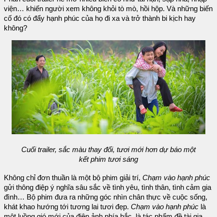
viện… khiến người xem không khỏi tò mò, hồi hộp. Và những biến
cố đó có đẩy hạnh phúc của họ đi xa và trở thành bi kịch hay
không?
Cuối trailer, sắc màu thay đổi, tươi mới hơn dự báo một
kết phim tươi sáng
Không chỉ đơn thuần là một bộ phim giải trí,
Chạm vào hạnh phúc
gửi thông điệp ý nghĩa sâu sắc về tình yêu, tình thân, tình cảm gia
đình… Bộ phim đưa ra những góc nhìn chân thực về cuộc sống,
khát khao hướng tới tương lai tươi đẹp.
Chạm vào hạnh phúc
là
một luồng gió mới của điện ảnh phía bắc, là tác phẩm đề tài gia