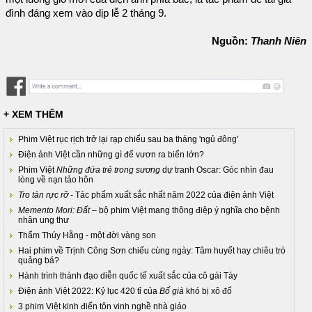
đình đáng xem vào dịp lễ 2 tháng 9.
Nguồn:
Thanh Niên
+ XEM THÊM
Phim Việt rục rịch trở lại rạp chiếu sau ba tháng 'ngủ đông'
Điện ảnh Việt cần những gì để vươn ra biển lớn?
Phim Việt
Những đứa trẻ trong sương
dự tranh Oscar: Góc nhìn đau
lòng về nạn tảo hôn
Tro tàn rực rỡ
- Tác phẩm xuất sắc nhất năm 2022 của điện ảnh Việt
Memento Mori: Đất
– bộ phim Việt mang thông điệp ý nghĩa cho bệnh
nhân ung thư
Thẩm Thúy Hằng - một đời vàng son
Hai phim về Trịnh Công Sơn chiếu cùng ngày: Tâm huyết hay chiêu trò
quảng bá?
Hành trình thành đạo diễn quốc tế xuất sắc của cô gái Tày
Điện ảnh Việt 2022: Kỷ lục 420 tỉ của
Bố già
khó bị xô đổ
3 phim Việt kinh điển tôn vinh nghề nhà giáo