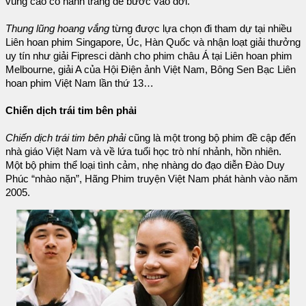
vùng cao có hành trang để bước vào đời.
Thung lũng hoang vắng
từng được lựa chọn đi tham dự tại nhiều
Liên hoan phim Singapore, Úc, Hàn Quốc và nhận loạt giải thưởng
uy tín như giải Fipresci dành cho phim châu Á tại Liên hoan phim
Melbourne, giải A của Hội Điện ảnh Việt Nam, Bông Sen Bạc Liên
hoan phim Việt Nam lần thứ 13…
Chiến dịch trái tim bên phải
Chiến dịch trái tim bên phải
cũng là một trong bộ phim đề cập đến
nhà giáo Việt Nam và về lứa tuổi học trò nhí nhảnh, hồn nhiên.
Một bộ phim thể loại tình cảm, nhẹ nhàng do đạo diễn Đào Duy
Phúc “nhào nặn”, Hãng Phim truyện Việt Nam phát hành vào năm
2005.