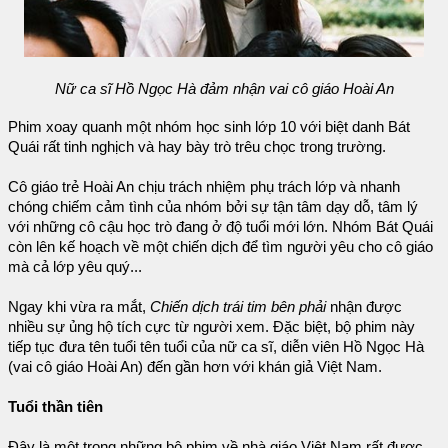
Nữ ca sĩ Hồ Ngọc Hà đảm nhận vai cô giáo Hoài An
Phim xoay quanh một nhóm học sinh lớp 10 với biệt danh Bát
Quái rất tinh nghịch và hay bày trò trêu chọc trong trường.
Cô giáo trẻ Hoài An chịu trách nhiệm phụ trách lớp và nhanh
chóng chiếm cảm tình của nhóm bởi sự tận tâm dạy dỗ, tâm lý
với những cô cậu học trò đang ở độ tuổi mới lớn. Nhóm Bát Quái
còn lên kế hoạch về một chiến dịch để tìm người yêu cho cô giáo
mà cả lớp yêu quý...
Ngay khi vừa ra mắt,
Chiến dịch trái tim bên phải
nhận được
nhiều sự ủng hộ tích cực từ người xem. Đặc biệt, bộ phim này
tiếp tục đưa tên tuổi tên tuổi của nữ ca sĩ, diễn viên Hồ Ngọc Hà
(vai cô giáo Hoài An) đến gần hơn với khán giả Việt Nam.
Tuổi thần tiên
Đây là một trong những bộ phim về nhà giáo Việt Nam rất được