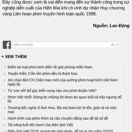
Đây cũng được xem là vai diễn mang đến sự thành công trong sự
nghiệp diễn xuất của Hiền Mai khi cô vinh dự nhận Huy chương
vàng Liên hoan phim truyền hình toàn quốc 1998.
Nguồn:
Lao Động
+ XEM THÊM
Điểm lại loạt phim kinh điển về giải phóng miền Nam
Truyện Kiều
3 lần lên phim đều là thảm họa
Xin chào Bút Chì
: Diện mạo mới của xưởng phim hoạt hình Việt Nam
ngày ấy
Từ 'cơn sốt'
Bố già
, triển vọng nào cho phim thuần Việt?
Phim Việt 'chết': Đừng tin những lời khen do quen biết và hãy ngưng đổ
lỗi
Thương tiếc nghệ sĩ Ánh Hoa: 'Bà má Nam bộ' từ tốn, giản dị và mộc
mạc
Hành trình của phim
Ròm
và câu chuyện đằng sau đề tài số đề
Tài năng tuổi đôi mươi của điện ảnh Việt
Điện ảnh Việt 2019: doanh thu khó đoán, để lại gì cho năm 2020?