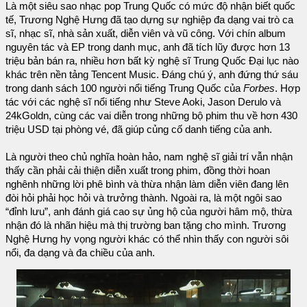
Là một siêu sao nhạc pop Trung Quốc có mức độ nhận biết quốc
tế, Trương Nghệ Hưng đã tạo dựng sự nghiệp đa dạng vai trò ca
sĩ, nhạc sĩ, nhà sản xuất, diễn viên và vũ công. Với chín album
nguyên tác và EP trong danh mục, anh đã tích lũy được hơn 13
triệu bản bán ra, nhiều hơn bất kỳ nghệ sĩ Trung Quốc Đại lục nào
khác trên nền tảng Tencent Music. Đáng chú ý, anh đứng thứ sáu
trong danh sách 100 người nổi tiếng Trung Quốc của
Forbes
. Hợp
tác với các nghệ sĩ nổi tiếng như Steve Aoki, Jason Derulo và
24kGoldn, cùng các vai diễn trong những bộ phim thu về hơn 430
triệu USD tại phòng vé, đã giúp củng cố danh tiếng của anh.
Là người theo chủ nghĩa hoàn hảo, nam nghệ sĩ giải trí vẫn nhận
thấy cần phải cải thiện diễn xuất trong phim, đồng thời hoan
nghênh những lời phê bình và thừa nhận làm diễn viên đang lên
đòi hỏi phải học hỏi và trưởng thành. Ngoài ra, là một ngôi sao
“đỉnh lưu”, anh đánh giá cao sự ủng hộ của người hâm mộ, thừa
nhận đó là nhãn hiệu mà thị trường ban tặng cho mình. Trương
Nghệ Hưng hy vọng người khác có thể nhìn thấy con người sôi
nổi, đa dạng và đa chiều của anh.