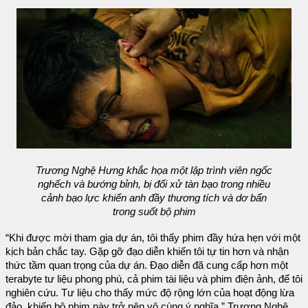
Trương Nghệ Hưng khắc họa một lập trình viên ngốc
nghếch và bướng bỉnh, bị đối xử tàn bạo trong nhiều
cảnh bạo lực khiến anh đầy thương tích và dơ bẩn
trong suốt bộ phim
“Khi được mời tham gia dự án, tôi thấy phim đầy hứa hẹn với một
kịch bản chắc tay. Gặp gỡ đạo diễn khiến tôi tự tin hơn và nhận
thức tầm quan trọng của dự án. Đạo diễn đã cung cấp hơn một
terabyte tư liệu phong phú, cả phim tài liệu và phim điện ảnh, để tôi
nghiên cứu. Tư liệu cho thấy mức độ rộng lớn của hoạt động lừa
đảo, khiến bộ phim này trở nên vô cùng ý nghĩa,” Trương Nghệ