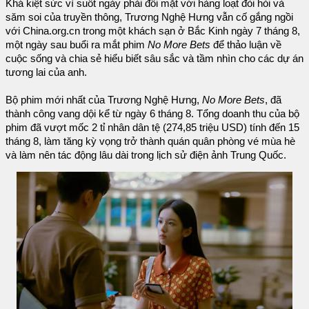
Khá kiệt sức vì suốt ngày phải đối mặt với hàng loạt đòi hỏi và
săm soi của truyền thông, Trương Nghệ Hưng vẫn cố gắng ngồi
với China.org.cn trong một khách sạn ở Bắc Kinh ngày 7 tháng 8,
một ngày sau buổi ra mắt phim
No More Bets
để thảo luận về
cuộc sống và chia sẻ hiểu biết sâu sắc và tầm nhìn cho các dự án
tương lai của anh.
Bộ phim mới nhất của Trương Nghệ Hưng,
No More Bets
, đã
thành công vang dội kể từ ngày 6 tháng 8. Tổng doanh thu của bộ
phim đã vượt mốc 2 tỉ nhân dân tệ (274,85 triệu USD) tính đến 15
tháng 8, làm tăng kỳ vọng trở thành quán quân phòng vé mùa hè
và làm nên tác động lâu dài trong lịch sử điện ảnh Trung Quốc.