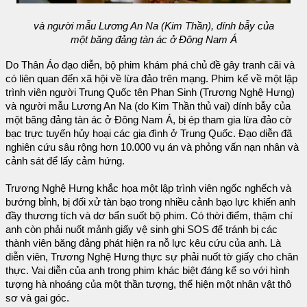
và người mẫu Lương An Na (Kim Thần), dính bẫy của
một băng đảng tàn ác ở Đông Nam Á
Do Thân Áo đạo diễn, bộ phim khám phá chủ đề gây tranh cãi và
có liên quan đến xã hội về lừa đảo trên mạng. Phim kể về một lập
trình viên người Trung Quốc tên Phan Sinh (Trương Nghệ Hưng)
và người mẫu Lương An Na (do Kim Thần thủ vai) dính bẫy của
một băng đảng tàn ác ở Đông Nam Á, bị ép tham gia lừa đảo cờ
bạc trực tuyến hủy hoại các gia đình ở Trung Quốc. Đạo diễn đã
nghiên cứu sâu rộng hơn 10.000 vụ án và phỏng vấn nạn nhân và
cảnh sát để lấy cảm hứng.
Trương Nghệ Hưng khắc họa một lập trình viên ngốc nghếch và
bướng bỉnh, bị đối xử tàn bạo trong nhiều cảnh bạo lực khiến anh
đầy thương tích và dơ bẩn suốt bộ phim. Có thời điểm, thậm chí
anh còn phải nuốt mảnh giấy vệ sinh ghi SOS để tránh bị các
thành viên băng đảng phát hiện ra nỗ lực kêu cứu của anh. Là
diễn viên, Trương Nghệ Hưng thực sự phải nuốt tờ giấy cho chân
thực. Vai diễn của anh trong phim khác biệt đáng kể so với hình
tượng hà nhoáng của một thần tượng, thể hiện một nhân vật thô
sơ và gai góc.