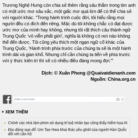
Trương Nghệ Hưng còn chia sẻ thêm rằng sâu thẳm trong tim anh
có một ước mơ sâu sắc, một giấc mơ quá lớn để có thể chia sẻ
với người khác. “Trong hành trình cuộc đời, tôi hiểu rằng mọi
người đều có đích đến riêng. Mặc dù tôi không chắc có đạt được
ước mơ của mình hay không, nhưng tôi rất thích câu thành ngữ
Trung Quốc ‘vô viễn phất giới’, nghĩa là không có nơi nào không
thể đến được. Tôi cũng yêu thích một ngạn ngữ cổ khác của
Trung Quốc, ‘Hành trình phía trước của chúng ta sẽ là một hành
trình dài và gian khổ. Nhưng chỉ cần chúng ta tiến về phía trước
với ý thức kiên trì thì sẽ có nhiều điều đáng mong đợi.’”
Dịch: © Xuân Phong @Quaivatdienanh.com
Nguồn: China.org.cn
+ XEM THÊM
Chính các nhà làm phim sử dụng trí tuệ nhân tạo cũng thấy hiểm họa AI
Địa đàng sụp đổ
: Um Tae Hwa khai thác yêu ghét của người Hàn Quốc
đối với căn hộ