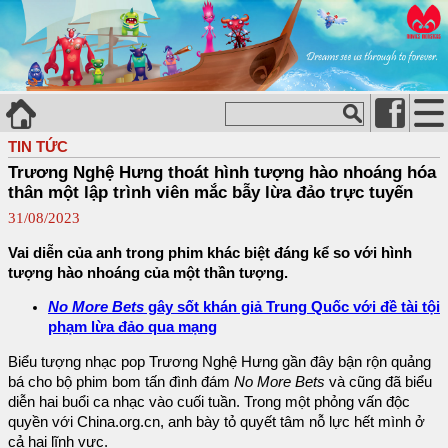
TIN TỨC
Trương Nghệ Hưng thoát hình tượng hào nhoáng hóa
thân một lập trình viên mắc bẫy lừa đảo trực tuyến
31/08/2023
Vai diễn của anh trong phim khác biệt đáng kể so với hình
tượng hào nhoáng của một thần tượng.
No More Bets
gây sốt khán giả Trung Quốc với đề tài tội
phạm lừa đảo qua mạng
Biểu tượng nhạc pop Trương Nghệ Hưng gần đây bận rộn quảng
bá cho bộ phim bom tấn đình đám
No More Bets
và cũng đã biểu
diễn hai buổi ca nhạc vào cuối tuần. Trong một phỏng vấn độc
quyền với China.org.cn, anh bày tỏ quyết tâm nỗ lực hết mình ở
cả hai lĩnh vực.