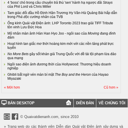
4 'boss' chó trong câu chuyện trả thù 'sen' hành hạ ngược đãi
Strays
của Phil Lord và Chris Miller
Tam giác đối đầu Hồ Định Hân-Trương Hy Văn-Hà Quảng Bái hấp dẫn
trong
Phá độc cường nhân
của TVB
Ống kính Quái vật Điện ảnh: LHP Toronto 2023 trao giải TIFF Tribute
tôn vinh Lưu Đức Hoa
Mỹ nhân màn ảnh Hàn Han Hyo Joo - ngôi sao của
Moving
đang đình
đám
Hoạt hình tan giấc mơ thời hoàng kim mới với các nền tảng phát trực
tuyến
No More Bets
gây sốt khán giả Trung Quốc với đề tài tội phạm lừa đảo
qua mạng
Ngôi sao điện ảnh đương thời của Hollywood: Thương hiệu doanh
nghiệp
Ghibli bất ngờ vén màn bí mật
The Boy and the Heron
của Hayao
Miyazaki
« Mới hơn
Cũ hơn »
BẢN DESKTOP
DIỄN ĐÀN
VỀ CHÚNG TÔI
© Quaivatdienanh.com, since 2010
» Trang web do các thành viên Diễn đàn Quái vật Điện ảnh xây dựng và