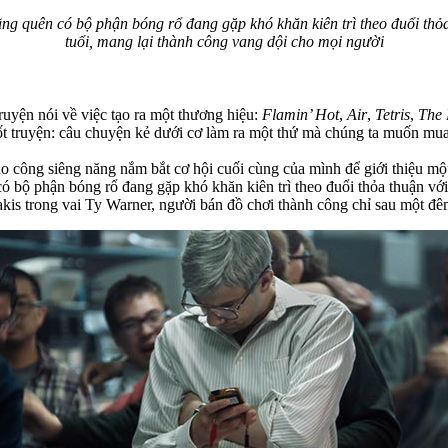
ãng quên có bộ phận bóng rổ đang gặp khó khăn kiên trì theo đuổi thỏ
tuổi, mang lại thành công vang dội cho mọi người
uyện nói về việc tạo ra một thương hiệu:
Flamin’ Hot
,
Air
,
Tetris
,
The 
 cốt truyện: câu chuyện kẻ dưới cơ làm ra một thứ mà chúng ta muốn mu
o công siêng năng nắm bắt cơ hội cuối cùng của mình để giới thiệu mộ
ó bộ phận bóng rổ đang gặp khó khăn kiên trì theo đuổi thỏa thuận với
kis trong vai Ty Warner, người bán đồ chơi thành công chỉ sau một đê