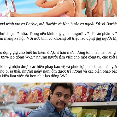
 quá trình tạo ra Barbie, mà Barbie và Ken bước ra ngoài Xứ sở Barbi
ực hiện lời hứa. Trong nền kinh tế gig, con người vừa là sản phẩm vừa
rên mạng xã hội. Với ước tính có khoảng 58 triệu lao động gig người M
ao động gig cho biết họ kiếm được ít hơn mức lương tối thiểu liên ba
g 89% lao động W-2,* những người làm việc cho một công ty, cho biết h
 họ không nhận được các biện pháp bảo vệ và phúc lợi tiêu chuẩn mà 
ếu họ bị sa thải, những ngày nghỉ ốm được trả lương và các biện pháp
 kiện làm việc tốt hơn như lao động W-2.