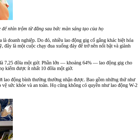
e để nhìn trộm từ đằng sau bức màn sáng tạo của họ
 là doanh nghiệp. Do đó, nhiều lao động gig cố gắng khác biệt hóa
ỹ, đây là một cuộc chạy đua xuống đáy để trở nên nổi bật và giành
ng là 7,25 đôla một giờ. Phần lớn — khoảng 64% — lao động gig cho
ọ kiếm được ít nhất 10 đôla một giờ.
người lao động bình thường thường nhận được. Bao gồm những thứ như
 bảo vệ sức khỏe và an toàn. Họ cũng không có quyền như lao động W-2