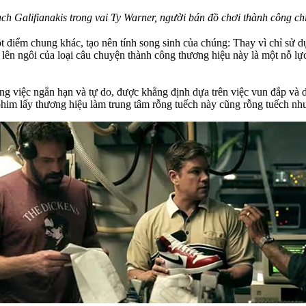
ch Galifianakis trong vai Ty Warner, người bán đồ chơi thành công c
 điểm chung khác, tạo nên tính song sinh của chúng: Thay vì chỉ sử d
lên ngôi của loại câu chuyện thành công thương hiệu này là một nỗ l
ông việc ngắn hạn và tự do, được khẳng định dựa trên việc vun đắp và
him lấy thương hiệu làm trung tâm rỗng tuếch này cũng rỗng tuếch nh