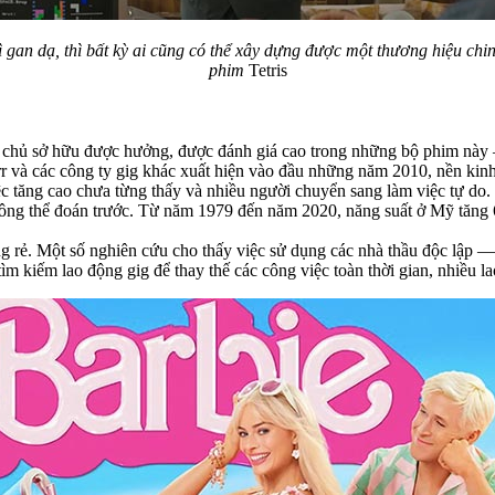
rì gan dạ, thì bất kỳ ai cũng có thể xây dựng được một thương hiệu chi
phim
Tetris
và chủ sở hữu được hưởng, được đánh giá cao trong những bộ phim này
err và các công ty gig khác xuất hiện vào đầu những năm 2010, nền ki
 tăng cao chưa từng thấy và nhiều người chuyển sang làm việc tự do. Đ
không thể đoán trước. Từ năm 1979 đến năm 2020, năng suất ở Mỹ tăng 
động rẻ. Một số nghiên cứu cho thấy việc sử dụng các nhà thầu độc lập 
tìm kiếm lao động gig để thay thế các công việc toàn thời gian, nhiều l