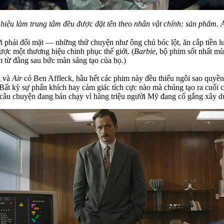
hiệu làm trung tâm đều được đặt tên theo nhân vật chính: sản phẩm.
 phải đối mặt — những thứ chuyện như ông chủ bóc lột, ăn cắp tiền lư
được một thương hiệu chinh phục thế giới. (
Barbie
, bộ phim sốt nhất mù
m từ đằng sau bức màn sáng tạo của họ.)
g và
Air
có Ben Affleck, hầu hết các phim này đều thiếu ngôi sao quyền
 Bất kỳ sự phấn khích hay cảm giác tích cực nào mà chúng tạo ra cuối
câu chuyện đang bán chạy vì hàng triệu người Mỹ đang cố gắng xây d