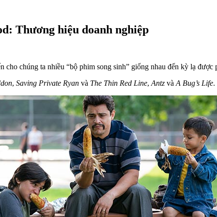
od: Thương hiệu doanh nghiệp
 cho chúng ta nhiều “bộ phim song sinh” giống nhau đến kỳ lạ được p
ddon
,
Saving Private Ryan
và
The Thin Red Line
,
Antz
và
A Bug’s Life
.