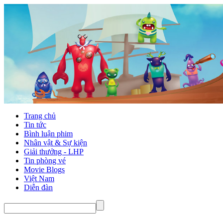
Trang chủ
Tin tức
Bình luận phim
Nhân vật & Sự kiện
Giải thưởng - LHP
Tin phòng vé
Movie Blogs
Việt Nam
Diễn đàn