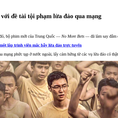
với đề tài tội phạm lừa đảo qua mạng
u đó, bộ phim mới của Trung Quốc —
No More Bets
— đã làm say đắm đấ
t lập trình viên mắc bẫy lừa đảo trực tuyến
a mạng phức tạp ở nước ngoài, lấy cảm hứng từ các vụ lừa đảo có thật