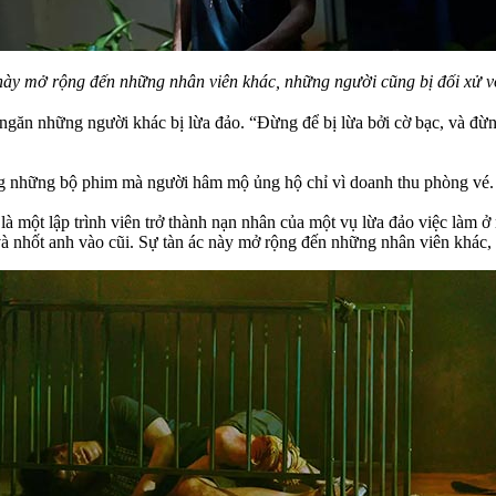
này mở rộng đến những nhân viên khác, những người cũng bị đối xử 
găn những người khác bị lừa đảo. “Đừng để bị lừa bởi cờ bạc, và đừng 
 những bộ phim mà người hâm mộ ủng hộ chỉ vì doanh thu phòng vé. Nó
à một lập trình viên trở thành nạn nhân của một vụ lừa đảo việc làm 
à nhốt anh vào cũi. Sự tàn ác này mở rộng đến những nhân viên khác,