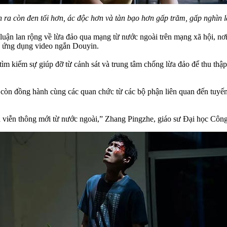
n ra còn đen tối hơn, ác độc hơn và tàn bạo hơn gấp trăm, gấp nghìn l
luận lan rộng về lừa đảo qua mạng từ nước ngoài trên mạng xã hội, nơ
rên ứng dụng video ngắn Douyin.
ìm kiếm sự giúp đỡ từ cảnh sát và trung tâm chống lừa đảo để thu thập
còn đồng hành cùng các quan chức từ các bộ phận liên quan đến tuyến 
 và viễn thông mới từ nước ngoài,” Zhang Pingzhe, giáo sư Đại học C