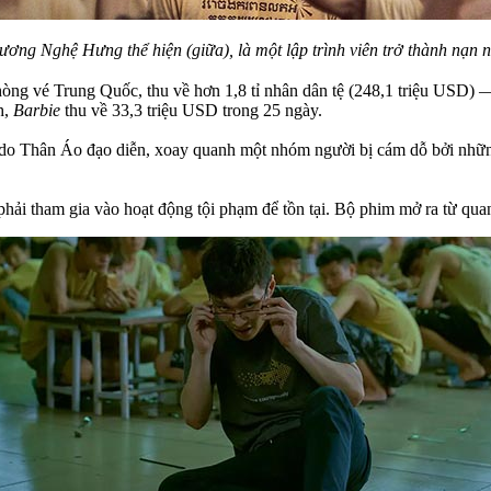
ương Nghệ Hưng thể hiện (giữa), là một lập trình viên trở thành nạn 
hòng vé Trung Quốc, thu về hơn 1,8 tỉ nhân dân tệ (248,1 triệu USD)
h,
Barbie
thu về 33,3 triệu USD trong 25 ngày.
 do Thân Áo đạo diễn, xoay quanh một nhóm người bị cám dỗ bởi những 
hải tham gia vào hoạt động tội phạm để tồn tại. Bộ phim mở ra từ qua