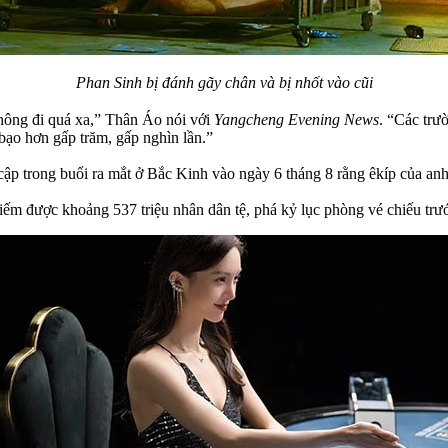
Phan Sinh bị đánh gãy chân và bị nhốt vào cũi
không đi quá xa,” Thân Áo nói với
Yangcheng Evening News
. “Các trư
 bạo hơn gấp trăm, gấp nghìn lần.”
ập trong buổi ra mắt ở Bắc Kinh vào ngày 6 tháng 8 rằng êkíp của anh 
kiếm được khoảng 537 triệu nhân dân tệ, phá kỷ lục phòng vé chiếu tr