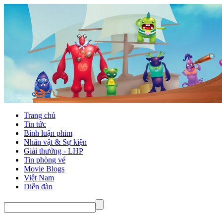
Trang chủ
Tin tức
Bình luận phim
Nhân vật & Sự kiện
Giải thưởng - LHP
Tin phòng vé
Movie Blogs
Việt Nam
Diễn đàn