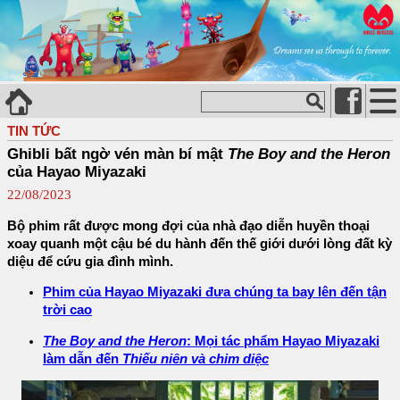
TIN TỨC
Ghibli bất ngờ vén màn bí mật
The Boy and the Heron
của Hayao Miyazaki
22/08/2023
Bộ phim rất được mong đợi của nhà đạo diễn huyền thoại
xoay quanh một cậu bé du hành đến thế giới dưới lòng đất kỳ
diệu để cứu gia đình mình.
Phim của Hayao Miyazaki đưa chúng ta bay lên đến tận
trời cao
The Boy and the Heron
: Mọi tác phẩm Hayao Miyazaki
làm dẫn đến
Thiếu niên và chim diệc