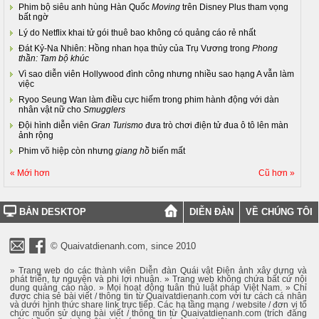
Phim bộ siêu anh hùng Hàn Quốc
Moving
trên Disney Plus tham vọng
bất ngờ
Lý do Netflix khai tử gói thuê bao không có quảng cáo rẻ nhất
Đát Kỷ-Na Nhiên: Hồng nhan họa thủy của Trụ Vương trong
Phong
thần: Tam bộ khúc
Vì sao diễn viên Hollywood đình công nhưng nhiều sao hạng A vẫn làm
việc
Ryoo Seung Wan làm điều cực hiếm trong phim hành động với dàn
nhân vật nữ cho
Smugglers
Đội hình diễn viên
Gran Turismo
đưa trò chơi điện tử đua ô tô lên màn
ảnh rộng
Phim võ hiệp còn nhưng
giang hồ
biến mất
« Mới hơn
Cũ hơn »
BẢN DESKTOP
DIỄN ĐÀN
VỀ CHÚNG TÔI
© Quaivatdienanh.com, since 2010
» Trang web do các thành viên Diễn đàn Quái vật Điện ảnh xây dựng và
phát triển, tự nguyện và phi lợi nhuận. » Trang web không chứa bất cứ nội
dung quảng cáo nào. » Mọi hoạt động tuân thủ luật pháp Việt Nam. » Chỉ
được chia sẻ bài viết / thông tin từ Quaivatdienanh.com với tư cách cá nhân
và dưới hình thức share link trực tiếp. Các hạ tầng mạng / website / đơn vị tổ
chức muốn sử dụng bài viết / thông tin từ Quaivatdienanh.com (trích đăng