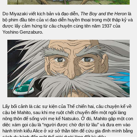
Do Miyazaki viết kịch bản và đạo diễn,
The Boy and the Heron
là
bộ phim đầu tiên của vị đạo diễn huyền thoại trong một thập kỷ và
được lấy cảm hứng từ câu chuyện cùng tên năm 1937 của
Yoshino Genzaburo.
Lấy bối cảnh là các sự kiện của Thế chiến hai, câu chuyện kể về
cậu bé Mahito, sau khi mẹ ruột chết chuyển đến một ngôi làng
nông thôn để sống với mẹ kế Natsuko. Ở đó, Mahito gặp một con
diệc xám gọi cậu là “người được chờ đợi từ lâu” và đưa em vào
hành trình kiểu Alice ở xứ sở thần tiên để cứu gia đình mình bằng
cách du hành đến một thế giới dưới lòng đất kỳ diệu.