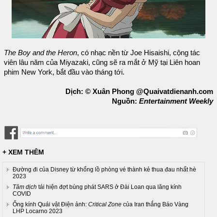
The Boy and the Heron
, có nhạc nền từ Joe Hisaishi, cộng tác
viên lâu năm của Miyazaki, cũng sẽ ra mắt ở Mỹ tại Liên hoan
phim New York, bắt đầu vào tháng tới.
Dịch: © Xuân Phong @Quaivatdienanh.com
Nguồn:
Entertainment Weekly
+ XEM THÊM
Đường đi của Disney từ khổng lồ phòng vé thành kẻ thua đau nhất hè
2023
Tâm dịch
tái hiện đợt bùng phát SARS ở Đài Loan qua lăng kính
COVID
Ống kính Quái vật Điện ảnh:
Critical Zone
của Iran thắng Báo Vàng
LHP Locarno 2023