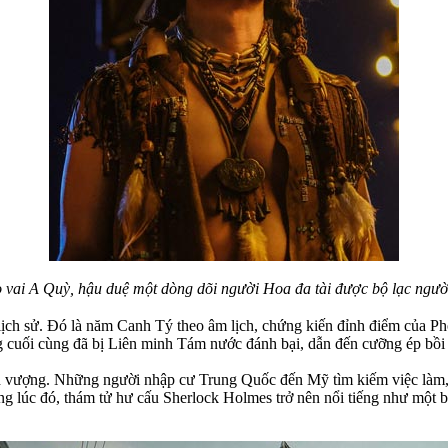
ai A Quỳ, hậu duệ một dòng dõi người Hoa đa tài được bộ lạc ngườ
lịch sử. Đó là năm Canh Tý theo âm lịch, chứng kiến đỉnh điểm của P
 cuối cùng đã bị Liên minh Tám nước đánh bại, dẫn đến cưỡng ép bồi 
hịnh vượng. Những người nhập cư Trung Quốc đến Mỹ tìm kiếm việc làm
ng lúc đó, thám tử hư cấu Sherlock Holmes trở nên nổi tiếng như một 