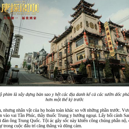
 phim là xây dựng bản sao y hệt các địa danh kể cả các sườn dốc phả
hơn một thế kỷ trước
, nhưng nhân vật của họ hoàn toàn khác so với những phần trước. V
ên vào vai Tần Phúc, thầy thuốc Trung y hướng ngoại. Lấy bối cảnh 
ười đàn ông Trung Quốc. Tội ác gây sốc này khiến công chúng phẫn nộ
 sự trong cuộc đấu trí căng thẳng và dũng cảm.