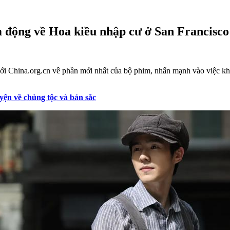
 động về Hoa kiều nhập cư ở San Francisco
 với China.org.cn về phần mới nhất của bộ phim, nhấn mạnh vào việc 
yện về chủng tộc và bản sắc