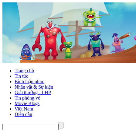
Trang chủ
Tin tức
Bình luận phim
Nhân vật & Sự kiện
Giải thưởng - LHP
Tin phòng vé
Movie Blogs
Việt Nam
Diễn đàn