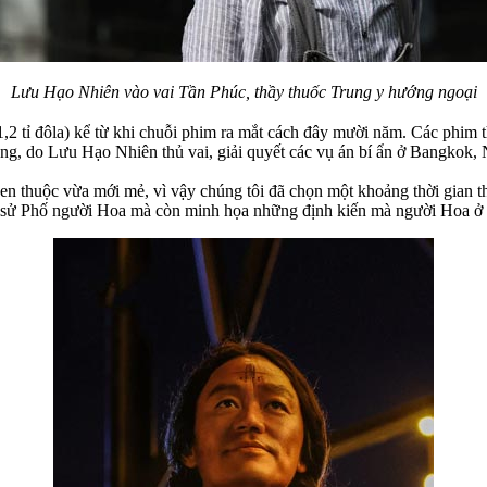
Lưu Hạo Nhiên vào vai Tần Phúc, thầy thuốc Trung y hướng ngoại
 (1,2 tỉ đôla) kể từ khi chuỗi phim ra mắt cách đây mười năm. Các p
hong, do Lưu Hạo Nhiên thủ vai, giải quyết các vụ án bí ẩn ở Bangkok
n thuộc vừa mới mẻ, vì vậy chúng tôi đã chọn một khoảng thời gian 
h sử Phố người Hoa mà còn minh họa những định kiến mà người Hoa ở 