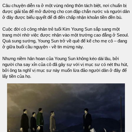
Câu chuyện diễn ra ở một vùng nông thôn tách biệt, nơi chuẩn bị
được giải tỏa để mở đường cho con đập chắn nước và người dân
ở đây được biểu quyết để đi đến chấp nhận khoản tiền đền bù.
Cuộc đời cô công nhân trẻ tuổi Kim Young Sun sắp sang một
trang mới nhờ việc được nhận vào một trường cao đẳng ở Seoul.
Quá sung sướng, Young Sun trở về quê để kể cho mẹ cô – đang
ở giữa buổi cầu nguyện - về tin mừng này.
Nhưng niềm hân hoan của Young Sun không kéo dài lâu, bởi
người cha say xỉn của cô đã gây sự với vị mục sư có nét thu hút,
bởi ông ta nghĩ vị mục sư này muốn lừa đảo người dân ở đây để
lấy tiền của họ.