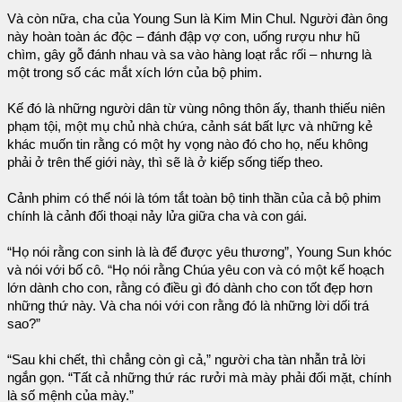
Và còn nữa, cha của Young Sun là Kim Min Chul. Người đàn ông
này hoàn toàn ác độc – đánh đập vợ con, uống rượu như hũ
chìm, gây gỗ đánh nhau và sa vào hàng loạt rắc rối – nhưng là
một trong số các mắt xích lớn của bộ phim.
Kế đó là những người dân từ vùng nông thôn ấy, thanh thiếu niên
phạm tội, một mụ chủ nhà chứa, cảnh sát bất lực và những kẻ
khác muốn tin rằng có một hy vọng nào đó cho họ, nếu không
phải ở trên thế giới này, thì sẽ là ở kiếp sống tiếp theo.
Cảnh phim có thể nói là tóm tắt toàn bộ tinh thần của cả bộ phim
chính là cảnh đối thoại nảy lửa giữa cha và con gái.
“Họ nói rằng con sinh là là để được yêu thương”, Young Sun khóc
và nói với bố cô. “Họ nói rằng Chúa yêu con và có một kế hoạch
lớn dành cho con, rằng có điều gì đó dành cho con tốt đẹp hơn
những thứ này. Và cha nói với con rằng đó là những lời dối trá
sao?”
“Sau khi chết, thì chẳng còn gì cả,” người cha tàn nhẫn trả lời
ngắn gọn. “Tất cả những thứ rác rưởi mà mày phải đối mặt, chính
là số mệnh của mày.”