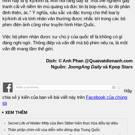
hình này là ly kỳ/kinh dị. Anh nói rằng đây là “một thể nghiệm gây
tranh cãi về niềm tin mù quáng và đức tin bị bóp méo, từ đó phân
định thiện, ác.” Ý nghĩa, sâu sắc và đặc trưng cho thể loại ly
kỳ/kinh dị và tính nhân văn thường được nhắc tới trong các bộ
phim điện ảnh cũng như truyền hình Hàn Quốc.
Việc bộ phim nhận được sự chú ý của quốc tế là không có gì
đáng nghi ngờ. Thông điệp và vấn đề mà bộ phim nêu ra, là một
vấn đề mang tầm thế giới.
Dịch: © Anh Phan @Quaivatdienanh.com
Nguồn:
JoongAng Daily
và Kpop Stars
Hãy
chia sẻ ý kiến của bạn về bài viết này trên
Facebook của chúng
tôi
+ XEM THÊM
Secret Life of Walter Mitty
của Ben Stiller hiện thực hóa điều kỳ diệu
Thân phận chìm nổi của diễn viên đóng đúp Trung Quốc