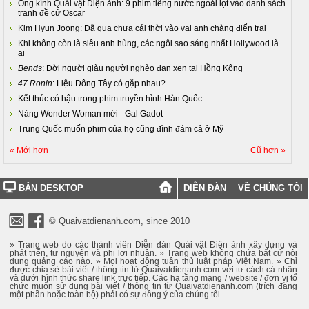
Ống kính Quái vật Điện ảnh: 9 phim tiếng nước ngoài lọt vào danh sách
tranh đề cử Oscar
Kim Hyun Joong: Đã qua chưa cái thời vào vai anh chàng điển trai
Khi không còn là siêu anh hùng, các ngôi sao sáng nhất Hollywood là
ai
Bends
: Đời người giàu người nghèo đan xen tại Hồng Kông
47 Ronin
: Liệu Đông Tây có gặp nhau?
Kết thúc có hậu trong phim truyền hình Hàn Quốc
Nàng Wonder Woman mới - Gal Gadot
Trung Quốc muốn phim của họ cũng đình đám cả ở Mỹ
« Mới hơn
Cũ hơn »
BẢN DESKTOP
DIỄN ĐÀN
VỀ CHÚNG TÔI
© Quaivatdienanh.com, since 2010
» Trang web do các thành viên Diễn đàn Quái vật Điện ảnh xây dựng và
phát triển, tự nguyện và phi lợi nhuận. » Trang web không chứa bất cứ nội
dung quảng cáo nào. » Mọi hoạt động tuân thủ luật pháp Việt Nam. » Chỉ
được chia sẻ bài viết / thông tin từ Quaivatdienanh.com với tư cách cá nhân
và dưới hình thức share link trực tiếp. Các hạ tầng mạng / website / đơn vị tổ
chức muốn sử dụng bài viết / thông tin từ Quaivatdienanh.com (trích đăng
một phần hoặc toàn bộ) phải có sự đồng ý của chúng tôi.