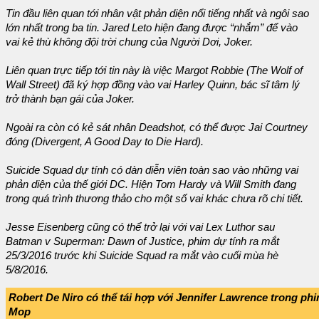
Tin đầu liên quan tới nhân vật phản diện nổi tiếng nhất và ngôi sao
lớn nhất trong ba tin. Jared Leto hiện đang được “nhắm” để vào
vai kẻ thù không đội trời chung của Người Dơi, Joker.
Liên quan trực tiếp tới tin này là việc Margot Robbie (
The Wolf of
Wall Street
) đã ký hợp đồng vào vai Harley Quinn, bác sĩ tâm lý
trở thành bạn gái của Joker.
Ngoài ra còn có kẻ sát nhân Deadshot, có thể được Jai Courtney
đóng (
Divergent, A Good Day to Die Hard
).
Suicide Squad
dự tính có dàn diễn viên toàn sao vào những vai
phản diện của thế giới DC. Hiện Tom Hardy và Will Smith đang
trong quá trình thương thảo cho một số vai khác chưa rõ chi tiết.
Jesse Eisenberg cũng có thể trở lại với vai Lex Luthor sau
Batman v Superman: Dawn of Justice
, phim dự tính ra mắt
25/3/2016 trước khi
Suicide Squad
ra mắt vào cuối mùa hè
5/8/2016.
Robert De Niro có thể tái hợp với Jennifer Lawrence trong phi
Mop