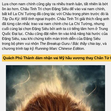
Lựa chọn nam chính cũng gây ra nhiều tranh luận, tất nhiên là bớt
ồn ào hơn. Châu Tinh Trì chọn Đặng Siêu để vào vai nam chính,
bất kể La Chí Tường đã cộng tác với Châu trong phim trước đó là
Tây Du Ký: Mối tình ngoại truyện
. Châu Tinh Trì giải thích rằng anh
đã từng cân nhắc trao vai nam chính cho La Chí Tường, nhưng
cuối cùng lại chọn Đặng Siêu bởi anh ta có tiếng tăm hơn ở Trung
Quốc Đại lục. Châu cũng đặt niềm tin vào khả năng hài hước của
Đặng Siêu, sau khi chứng kiến màn trình diễn của Đặng Siêu
trong bộ phim vui nhộn
The Breakup Guru / Bậc thầy chia tay
, và
chương trình tạp kỹ
Running Man: Chinese Edition
.
Quách Phú Thành đảm nhận vai Mỹ hầu vương thay Chân Tử