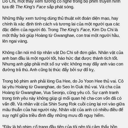
Do Chi, một thầy xem tướng có nghề trong bộ phim truyền hình
tựa đề
The King’s Face
sắp phát sóng.
Những thầy xem tướng dùng thủ thuật xét đoán diện mạo, hay
chính là xác định tính cách và tương lai của một người qua các
đặc điểm của người đó. Trong
The King’s Face
, Kim Do Chi là
một thầy bói giúp Hoàng từ Gwanghae, con trai một người hầu,
lên ngai vàng.
Không cần nói mô típ nhân vật Do Chi sẽ đơn giản. Nhân vật của
anh ban đầu là một người tốt, háo hức đạt được thành tích tốt.
Nhưng anh gặp phải một số sự việc không may đẩy anh vào con
đường trả thù. Anh cũng bị thúc đẩy bởi sự đố kỵ.
Trong bộ phim anh phải lòng Ga Hee, do Jo Yoon Hee thủ vai. Cô
lại yêu Hoàng từ Gwanghae, do Seo In Guk thủ vai. Và cha của
Hoàng từ Gwanghae, Vua Seonjo, cũng yêu cô. Sự cạnh tranh
trong tình yêu này không giúp gì mối quan hệ cha-con vốn đã có
vấn đề. Và nhân vật của Shin Sung Rok cuồi cùng lại rơi vào giữa
mâu thuẫn của hai người này. Nhân vật của anh có nhiều điều để
suy nghĩ giữa triều đình đầy những mưu đồ nguy hiểm.
“Đây là bộ phim cổ trang đầu tiên của tôi nên tôi cảm thấy bồn