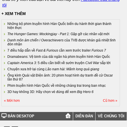
tôi
+ XEM THÊM
Những bộ phim truyền hình Hàn Quốc biến du hành thời gian thành
hiện thực
The Hunger Games: Mockingjay - Part 1
: Gặp gỡ các nhân vật mới
Danh môn ám chiến
/
Overachievers
của TVB được khán giả nhiệt tình
đón nhận
7 điều hấp dẫn về
Fast & Furious
cần xem trước trailer
Furious 7
Dramabeans: Vệ binh của dải ngân hà phim truyền hình Hàn Quốc
Captain America 3
: 5 điều cần biết về sườn truyện
Civil War
sắp tới
Chuyện xưa trở lại cùng
Lão nam hài: Mãnh long quá giang
Ống kính Quái vật Điện ảnh: 20 phim hoạt hình dự tranh đề cử Oscar
lần thứ 87
Phim truyền hình Hàn Quốc về những chàng trai trong ban nhạc
3D hay không 3D: Hãy chọn vé đúng để xem
Big Hero 6
« Mới hơn
Cũ hơn »
BẢN DESKTOP
DIỄN ĐÀN
VỀ CHÚNG TÔI