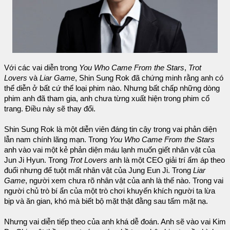
Với các vai diễn trong
You Who Came From the Stars
,
Trot
Lovers
và
Liar Game
, Shin Sung Rok đã chứng minh rằng anh có
thể diễn ở bất cứ thể loại phim nào. Nhưng bất chấp những dòng
phim anh đã tham gia, anh chưa từng xuất hiện trong phim cổ
trang. Điều này sẽ thay đổi.
Shin Sung Rok là một diễn viên đáng tin cậy trong vai phản diện
lẫn nam chính lãng mạn. Trong
You Who Came From the Stars
anh vào vai một kẻ phản diện máu lạnh muốn giết nhân vật của
Jun Ji Hyun. Trong
Trot Lovers
anh là một CEO giải trí ấm áp theo
đuổi nhưng để tuột mất nhân vật của Jung Eun Ji. Trong
Liar
Game
, người xem chưa rõ nhân vật của anh là thế nào. Trong vai
người chủ trò bí ẩn của một trò chơi khuyến khích người ta lừa
bịp và ăn gian, khó mà biết bộ mặt thật đằng sau tấm mặt nạ.
Nhưng vai diễn tiếp theo của anh khá dễ đoán. Anh sẽ vào vai Kim