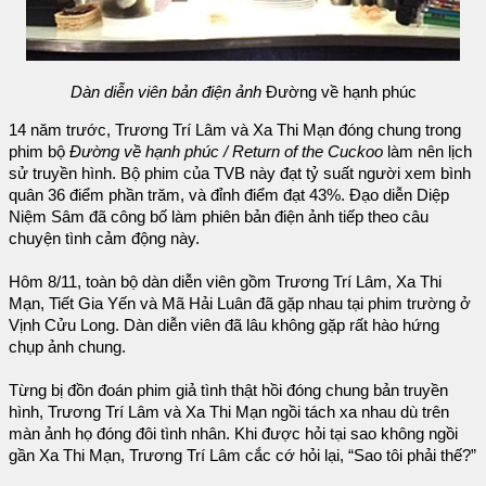
Dàn diễn viên bản điện ảnh
Đường về hạnh phúc
14 năm trước, Trương Trí Lâm và Xa Thi Mạn đóng chung trong
phim bộ
Đường về hạnh phúc / Return of the Cuckoo
làm nên lịch
sử truyền hình. Bộ phim của TVB này đạt tỷ suất người xem bình
quân 36 điểm phần trăm, và đỉnh điểm đạt 43%. Đạo diễn Diệp
Niệm Sâm đã công bố làm phiên bản điện ảnh tiếp theo câu
chuyện tình cảm động này.
Hôm 8/11, toàn bộ dàn diễn viên gồm Trương Trí Lâm, Xa Thi
Mạn, Tiết Gia Yến và Mã Hải Luân đã gặp nhau tại phim trường ở
Vịnh Cửu Long. Dàn diễn viên đã lâu không gặp rất hào hứng
chụp ảnh chung.
Từng bị đồn đoán phim giả tình thật hồi đóng chung bản truyền
hình, Trương Trí Lâm và Xa Thi Mạn ngồi tách xa nhau dù trên
màn ảnh họ đóng đôi tình nhân. Khi được hỏi tại sao không ngồi
gần Xa Thi Mạn, Trương Trí Lâm cắc cớ hỏi lại, “Sao tôi phải thế?”