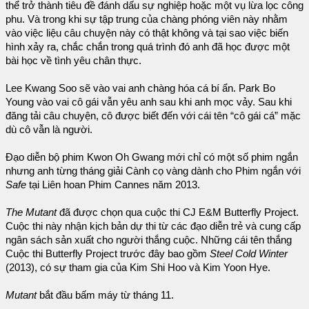
thể trở thành tiêu đề đánh dấu sự nghiệp hoặc một vụ lừa lọc công
phu. Và trong khi sự tập trung của chàng phóng viên này nhằm
vào việc liệu câu chuyện này có thật không và tại sao việc biến
hình xảy ra, chắc chắn trong quá trình đó anh đã học được một
bài học về tình yêu chân thực.
Lee Kwang Soo sẽ vào vai anh chàng hóa cá bí ẩn. Park Bo
Young vào vai cô gái vẫn yêu anh sau khi anh mọc vảy. Sau khi
đăng tải câu chuyện, cô được biết đến với cái tên “cô gái cá” mặc
dù cô vẫn là người.
Đạo diễn bộ phim Kwon Oh Gwang mới chỉ có một số phim ngắn
nhưng anh từng tháng giải Cành cọ vàng dành cho Phim ngắn với
Safe
tại Liên hoan Phim Cannes năm 2013.
The Mutant
đã được chọn qua cuộc thi CJ E&M Butterfly Project.
Cuộc thi này nhận kịch bản dự thi từ các đạo diễn trẻ và cung cấp
ngân sách sản xuất cho người thắng cuộc. Những cái tên thắng
Cuộc thi Butterfly Project trước đây bao gồm
Steel Cold Winter
(2013), có sự tham gia của Kim Shi Hoo và Kim Yoon Hye.
Mutant
bắt đầu bấm máy từ tháng 11.