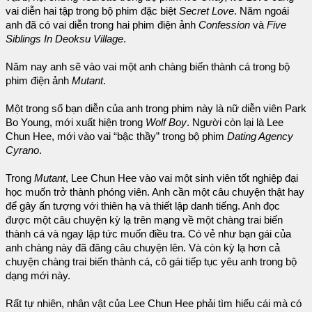
vai diễn hai tập trong bộ phim đặc biệt
Secret Love
. Năm ngoái
anh đã có vai diễn trong hai phim điện ảnh
Confession
và
Five
Siblings In Deoksu Village
.
Năm nay anh sẽ vào vai một anh chàng biến thành cá trong bộ
phim điện ảnh
Mutant
.
Một trong số bạn diễn của anh trong phim này là nữ diễn viên Park
Bo Young, mới xuất hiện trong
Wolf Boy
. Người còn lại là Lee
Chun Hee, mới vào vai “bậc thầy” trong bộ phim
Dating Agency
Cyrano
.
Trong
Mutant
, Lee Chun Hee vào vai một sinh viên tốt nghiệp đại
học muốn trở thành phóng viên. Anh cần một câu chuyện thật hay
để gây ấn tượng với thiên hạ và thiết lập danh tiếng. Anh đọc
được một câu chuyện kỳ lạ trên mạng về một chàng trai biến
thành cá và ngay lập tức muốn điều tra. Có vẻ như bạn gái của
anh chàng này đã đăng câu chuyện lên. Và còn kỳ lạ hơn cả
chuyện chàng trai biến thành cá, cô gái tiếp tục yêu anh trong bộ
dạng mới này.
Rất tự nhiên, nhân vật của Lee Chun Hee phải tìm hiểu cái mà có