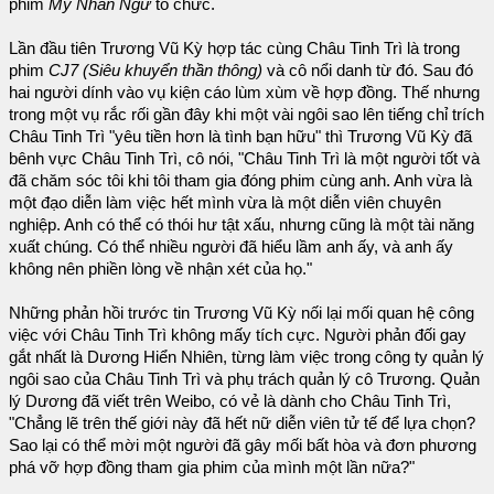
phim
Mỹ Nhân Ngư
tổ chức.
Lần đầu tiên Trương Vũ Kỳ hợp tác cùng Châu Tinh Trì là trong
phim
CJ7 (Siêu khuyển thần thông)
và cô nổi danh từ đó. Sau đó
hai người dính vào vụ kiện cáo lùm xùm về hợp đồng. Thế nhưng
trong một vụ rắc rối gần đây khi một vài ngôi sao lên tiếng chỉ trích
Châu Tinh Trì "yêu tiền hơn là tình bạn hữu" thì Trương Vũ Kỳ đã
bênh vực Châu Tinh Trì, cô nói, "Châu Tinh Trì là một người tốt và
đã chăm sóc tôi khi tôi tham gia đóng phim cùng anh. Anh vừa là
một đạo diễn làm việc hết mình vừa là một diễn viên chuyên
nghiệp. Anh có thể có thói hư tật xấu, nhưng cũng là một tài năng
xuất chúng. Có thể nhiều người đã hiểu lầm anh ấy, và anh ấy
không nên phiền lòng về nhận xét của họ."
Những phản hồi trước tin Trương Vũ Kỳ nối lại mối quan hệ công
việc với Châu Tinh Trì không mấy tích cực. Người phản đối gay
gắt nhất là Dương Hiển Nhiên, từng làm việc trong công ty quản lý
ngôi sao của Châu Tinh Trì và phụ trách quản lý cô Trương. Quản
lý Dương đã viết trên Weibo, có vẻ là dành cho Châu Tinh Trì,
"Chẳng lẽ trên thế giới này đã hết nữ diễn viên tử tế để lựa chọn?
Sao lại có thể mời một người đã gây mối bất hòa và đơn phương
phá vỡ hợp đồng tham gia phim của mình một lần nữa?"