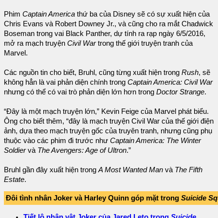
Phim
Captain America
thứ ba của Disney sẽ có sự xuất hiện của
Chris Evans và Robert Downey Jr., và cũng cho ra mắt Chadwick
Boseman trong vai Black Panther, dự tính ra rạp ngày 6/5/2016,
mở ra mạch truyện
Civil War
trong thế giới truyện tranh của
Marvel.
Các nguồn tin cho biết, Bruhl, cũng từng xuất hiện trong
Rush
, sẽ
không hẳn là vai phản diện chính trong
Captain America: Civil War
nhưng có thể có vai trò phản diện lớn hơn trong
Doctor Strange
.
“Đây là một mạch truyện lớn,” Kevin Feige của Marvel phát biểu.
Ông cho biết thêm, “đây là mạch truyện Civil War của thế giới điện
ảnh, dựa theo mạch truyện gốc của truyên tranh, nhưng cũng phụ
thuộc vào các phim đi trước như
Captain America: The Winter
Soldier
và
The Avengers: Age of Ultron
.”
Bruhl gần đây xuất hiện trong
A Most Wanted Man
và
The Fifth
Estate
.
Đôi tình nhân Joker và Harley Quinn góp mặt trong
Suicide S
Tiết lộ nhân vật Joker của Jared Leto trong
Suicide