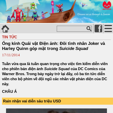
TIN TỨC
Ống kính Quái vật Điện ảnh: Đôi tình nhân Joker và
Harley Quinn góp mặt trong
Suicide Squad
17/11/2014
Tuần vừa qua là tuần quan trọng cho việc tìm kiếm diễn viên
cho phiên bản điện ảnh
Suicide Squad
của DC Comics của
Warner Bros. Trong bảy ngày trở lại đây, có ba tin tức diễn
viên cho bộ phim về đội ngũ các nhân vật phản diện của DC
này.
CHÂU Á
Rain nhận vai diễn sáu triệu USD