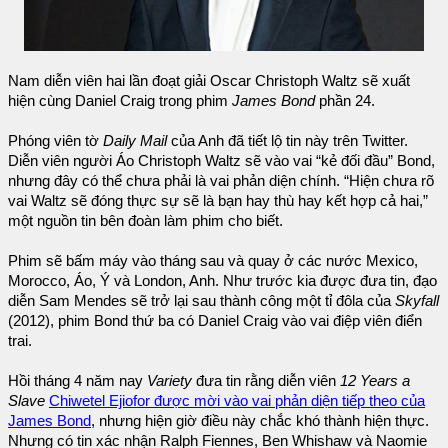
Nam diễn viên hai lần đoạt giải Oscar Christoph Waltz sẽ xuất
hiện cùng Daniel Craig trong phim
James Bond
phần 24.
Phóng viên tờ
Daily Mail
của Anh đã tiết lộ tin này trên Twitter.
Diễn viên người Áo Christoph Waltz sẽ vào vai “kẻ đối đầu” Bond,
nhưng đây có thể chưa phải là vai phản diện chính. “Hiện chưa rõ
vai Waltz sẽ đóng thực sự sẽ là bạn hay thù hay kết hợp cả hai,”
một nguồn tin bên đoàn làm phim cho biết.
Phim sẽ bấm máy vào tháng sau và quay ở các nước Mexico,
Morocco, Áo, Ý và London, Anh. Như trước kia được đưa tin, đạo
diễn Sam Mendes sẽ trở lại sau thành công một tỉ đôla của
Skyfall
(2012), phim Bond thứ ba có Daniel Craig vào vai điệp viên điển
trai.
Hồi tháng 4 năm nay
Variety
đưa tin rằng diễn viên
12 Years a
Slave
Chiwetel Ejiofor được mời vào vai phản diện tiếp theo của
James Bond
, nhưng hiện giờ điều này chắc khó thành hiện thực.
Nhưng có tin xác nhận Ralph Fiennes, Ben Whishaw và Naomie