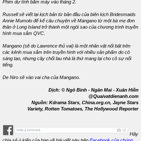
Phim dự tính bấm máy vào tháng 2.
Russell sẽ viết lại kịch bản từ bản đầu của biên kịch
Bridesmaids
Annie Mumolo để kể câu chuyện về Mangano từ một bà mẹ đơn
thân ở Long Island trở thành một ngôi sao của chương trình truyền
hình mua sắm QVC.
Mangano (sẽ do Lawrence thủ vai) là một nhân vật nổi bật trên
các kênh mua sắm trên truyền hình với nhiều sản phẩm do cô
sáng tạo, nhưng cây chổi lau nhà là thứ mang lại cho cô sự nổi
tiếng.
De Niro sẽ vào vai cha của Mangano.
Dịch: © Ngô Bình - Ngân Mai - Xuân Hiền
@Quaivatdienanh.com
Nguồn: Kdrama Stars, China.org.cn, Jayne Stars
Variety
, Rotten Tomatoes,
The Hollywood Reporter
Hãy
chia sẻ ý kiến của bạn về bài viết này trên
Facebook của chúng