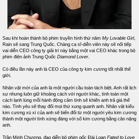
Sau khi hoàn thành bộ phim truyền hình thứ năm
My Lovable Girl
,
Rain sẽ sang Trung Quốc. Chàng ca sĩ-diễn viên này sẽ nối tiếp
vai diễn CEO công ty giải trí này bằng một vai CEO khác trong bộ
phim điện ảnh Trung Quốc
Diamond Lover
.
Có điều lần này anh là CEO của công ty kim cương tốt nhất thế
giới.
Nhân vật mới của anh là một người cầu toàn tách biệt. Anh rất lịch
sự nhưng luôn giữ khoảng cách với người khác, tính toán một
cách lạnh lùng mỗi hành động cảm tính sẽ khiến anh trả giá thế
nào. Tình yêu sẽ thay đổi mọi thứ xung quanh anh. Nhân vật kiểu
kim cương xù xì của anh sẽ biến đổi từ một người yêu kim cương
thành một người tình xứng đáng với số kim cương bằng cân nặng
anh.
Trần Minh Chương, đạo diễn bộ phim gốc Đài Loan
Fated to Love