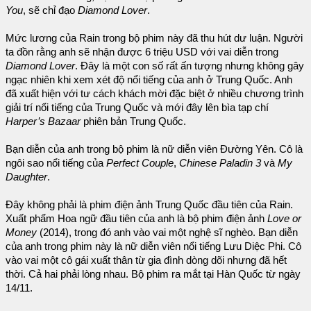
You
, sẽ chỉ đạo
Diamond Lover
.
Mức lương của Rain trong bộ phim này đã thu hút dư luận. Người
ta đồn rằng anh sẽ nhận được 6 triệu USD với vai diễn trong
Diamond Lover
. Đây là một con số rất ấn tượng nhưng không gây
ngạc nhiên khi xem xét độ nổi tiếng của anh ở Trung Quốc. Anh
đã xuất hiện với tư cách khách mời đặc biệt ở nhiều chương trình
giải trí nổi tiếng của Trung Quốc và mới đây lên bìa tạp chí
Harper’s Bazaar
phiên bản Trung Quốc.
Bạn diễn của anh trong bộ phim là nữ diễn viên Đường Yên. Cô là
ngôi sao nổi tiếng của
Perfect Couple
,
Chinese Paladin 3
và
My
Daughter
.
Đây không phải là phim điện ảnh Trung Quốc đầu tiên của Rain.
Xuất phẩm Hoa ngữ đầu tiên của anh là bộ phim điện ảnh
Love or
Money
(2014), trong đó anh vào vai một nghệ sĩ nghèo. Bạn diễn
của anh trong phim này là nữ diễn viên nổi tiếng Lưu Diệc Phi. Cô
vào vai một cô gái xuất thân từ gia đình dòng dõi nhưng đã hết
thời. Cả hai phải lòng nhau. Bộ phim ra mắt tại Hàn Quốc từ ngày
14/11.