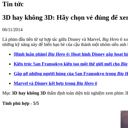
Tin tức
3D hay không 3D: Hãy chọn vé đúng để x
06/11/2014
Là phim đầu tiên từ sự hợp tác giữa Disney và Marvel,
Big Hero 6
xoa
những kỹ năng này để biến bạn bè của cậu thành một nhóm siêu anh
[Bình luận phim]
Big Hero 6
: Hoạt hình Disney gặp hoạt 
Kiến trúc San Fransokyo kiến tạo một thế giới mới cho
Big
Gặp gỡ những người hùng của San Fransokyo trong
Big H
Marvel và Disney kết hợp trong
Big Hero 6
Mục
3D hay không 3D
thẩm định toàn diện trải nghiệm xem phim 3
Tính phù hợp - 5/5