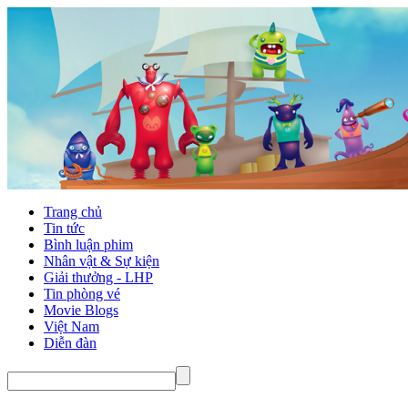
Trang chủ
Tin tức
Bình luận phim
Nhân vật & Sự kiện
Giải thưởng - LHP
Tin phòng vé
Movie Blogs
Việt Nam
Diễn đàn