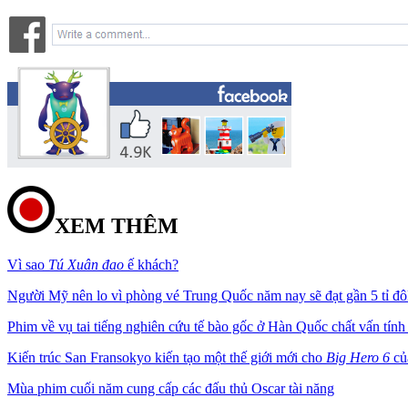
XEM THÊM
Vì sao
Tú Xuân đao
ế khách?
Người Mỹ nên lo vì phòng vé Trung Quốc năm nay sẽ đạt gần 5 tỉ đô
Phim về vụ tai tiếng nghiên cứu tế bào gốc ở Hàn Quốc chất vấn tính 
Kiến trúc San Fransokyo kiến tạo một thế giới mới cho
Big Hero 6
củ
Mùa phim cuối năm cung cấp các đấu thủ Oscar tài năng