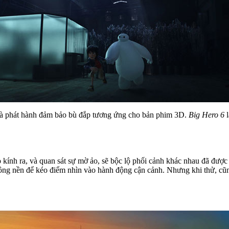
hà phát hành đảm bảo bù đắp tương ứng cho bản phim 3D.
Big Hero 6
kính ra, và quan sát sự mờ ảo, sẽ bộc lộ phối cảnh khác nhau đã được
ông nền để kéo điểm nhìn vào hành động cận cảnh. Nhưng khi thử, cũ