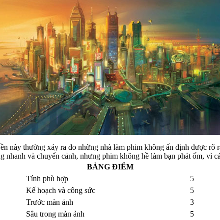
ền này thường xảy ra do những nhà làm phim không ấn định được rõ ràn
 nhanh và chuyển cảnh, nhưng phim không hề làm bạn phát ốm, vì các
BẢNG ĐIỂM
Tính phù hợp
5
Kế hoạch và công sức
5
Trước màn ảnh
3
Sâu trong màn ảnh
5