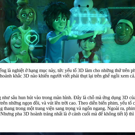
ếng là nghiệt ở hạng mục này, tức yếu tố 3D làm cho những thứ trên
oảnh khắc 3D nào khiến người viết phải thụt lại trên ghế ngồi xem cả
ng như sâu hun hút vào trong màn hình. Đây là chỗ mà ứng dụng 3D c
rên những ngọn đồi, và vút lên trời cao. Theo diễn biến phim, yếu tố 
ang thang trong một trang viện sang trọng và ngổn ngang. Ngoài ra, ph
 Nhưng pha 3D hoành tráng nhất là ở cảnh cuối mà để không tiết lộ thì c