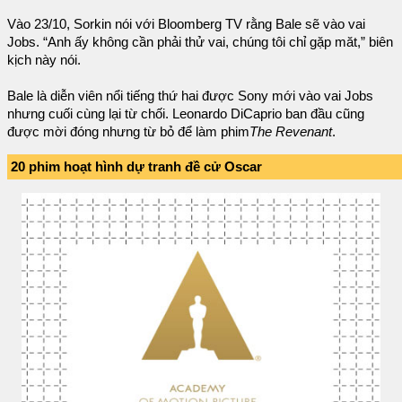
Vào 23/10, Sorkin nói với Bloomberg TV rằng Bale sẽ vào vai
Jobs. “Anh ấy không cần phải thử vai, chúng tôi chỉ gặp măt,” biên
kịch này nói.
Bale là diễn viên nổi tiếng thứ hai được Sony mới vào vai Jobs
nhưng cuối cùng lại từ chối. Leonardo DiCaprio ban đầu cũng
được mời đóng nhưng từ bỏ để làm phim
The Revenant
.
20 phim hoạt hình dự tranh đề cử Oscar