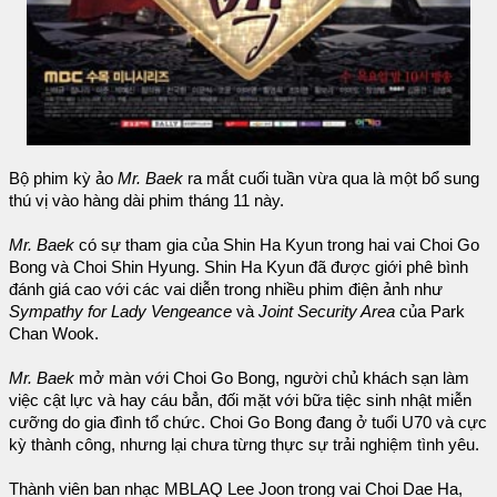
Bộ phim kỳ ảo
Mr. Baek
ra mắt cuối tuần vừa qua là một bổ sung
thú vị vào hàng dài phim tháng 11 này.
Mr. Baek
có sự tham gia của Shin Ha Kyun trong hai vai Choi Go
Bong và Choi Shin Hyung. Shin Ha Kyun đã được giới phê bình
đánh giá cao với các vai diễn trong nhiều phim điện ảnh như
Sympathy for Lady Vengeance
và
Joint Security Area
của Park
Chan Wook.
Mr. Baek
mở màn với Choi Go Bong, người chủ khách sạn làm
việc cật lực và hay cáu bẳn, đối mặt với bữa tiệc sinh nhật miễn
cưỡng do gia đình tổ chức. Choi Go Bong đang ở tuổi U70 và cực
kỳ thành công, nhưng lại chưa từng thực sự trải nghiệm tình yêu.
Thành viên ban nhạc MBLAQ Lee Joon trong vai Choi Dae Ha,