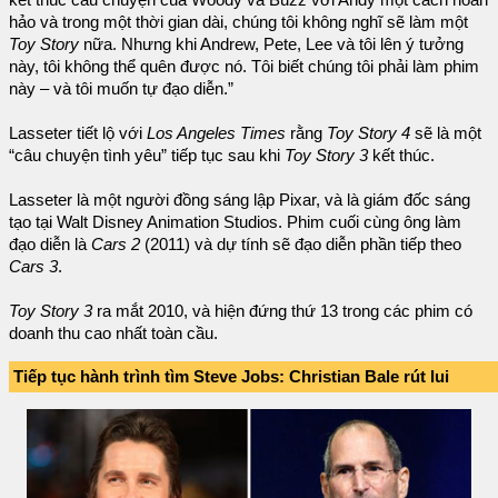
kết thúc câu chuyện của Woody và Buzz với Andy một cách hoàn
hảo và trong một thời gian dài, chúng tôi không nghĩ sẽ làm một
Toy Story
nữa. Nhưng khi Andrew, Pete, Lee và tôi lên ý tưởng
này, tôi không thể quên được nó. Tôi biết chúng tôi phải làm phim
này – và tôi muốn tự đạo diễn.”
Lasseter tiết lộ với
Los Angeles Times
rằng
Toy Story 4
sẽ là một
“câu chuyện tình yêu” tiếp tục sau khi
Toy Story 3
kết thúc.
Lasseter là một người đồng sáng lập Pixar, và là giám đốc sáng
tạo tại Walt Disney Animation Studios. Phim cuối cùng ông làm
đạo diễn là
Cars 2
(2011) và dự tính sẽ đạo diễn phần tiếp theo
Cars 3
.
Toy Story 3
ra mắt 2010, và hiện đứng thứ 13 trong các phim có
doanh thu cao nhất toàn cầu.
Tiếp tục hành trình tìm Steve Jobs:
Christian Bale rút lui