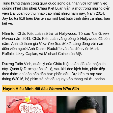
Tung hứng thành công giữa cuộc sống cá nhân với lịch làm việc
cuồng nhiệt cho phép Châu Kiệt Luân vẫn là một trong những diễn
viên Đài Loan có thu nhập cao nhất nhiều năm nay. Năm 2014,
Jay bỏ túi 618 triệu Đài tệ sau một loạt buổi trình diễn ca nhạc bán
hết vé.
Năm tới, Châu Kiệt Luân sẽ trở lại Hollywood. Từ sau
The Green
Hornet
năm 2011, Châu Kiệt Luân vắng bóng ở Hollywood đã bốn
năm. Anh sẽ tham gia
Now You See Me 2
, cùng đóng với nam
diễn viên người Anh Daniel Radcliffe và các diễn viên Mark
Ruffalo, Lizzy Caplan, và Michael Caine của Mỹ.
Dương Tuấn Vinh, quản lý của Châu Kiệt Luân, đã xác nhận tin
này. Quản lý Dương còn tiết lộ, sau khi đọc kịch bản, phần tiếp
theo thậm chí còn hấp dẫn hơn phần đầu. Dự kiến ra rạp vào
tháng 6/2016, bộ phim sẽ bắt đầu quay vào tháng tới ở London.
Huỳnh Hiểu Minh đối đầu
Women Who Flirt