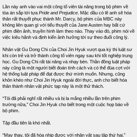
Lần này anh vào vai một công tố viên tài năng trong bộ phim về
tòa án sắp tới tựa
Pride and Prejudice
. Mặc dầu có lẽ anh sẽ hóa
thân rất thuyết phục thành Mr. Darcy, bộ phim của MBC này
không liên quan gì với tiểu thuyết của Jane Austen hay bất cứ
phim điện ảnh, truyền hình làm theo nào. Thay vào đó, phim nói về
việc kiêu hãnh và định kiến ảnh hưởng tới sự theo đuổi công lý.
Nhân vật Gu Dong Chi của Choi Jin Hyuk vượt qua kỳ thi luật sư
khi còn trẻ và trở thành công tố viên ngay sau khi tốt nghiệp trung
học. Gu Dong Chi rất tài năng và nhạy bén. Thần đồng luật pháp
này cũng là một người biết đoán tính cách và có thể đùa cợt với
hệ thống luật pháp để đạt được thứ mình muốn. Nhưng, cũng
khôn khéo như Choi Jin Hyuk ngoài đời thực, anh cho biết hóa
thân thành nhân vật phức tạp này là một thử thách.
“Tôi đã phải nghĩ rất nhiều và bị la mắng nhiều lần trên phim
trường nữa,” Choi Jin Hyuk cho biết trong một cuộc họp báo về
bộ phim.
Tập đầu tiên là khó nhất.
“May thay, tôi đã hòa nhịp được với nhân vật sau tập thứ hai.”