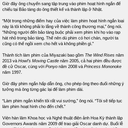
Giờ đây ông chuyển sang tập trung vào phim hoạt hình ngắn để
chiếu tại Bảo tàng do ông thiết kế và thành lập ở Nhật.
“Một trong những điểm hay của việc làm phim hoạt hình ngắn loại
này là tôi không phải lo lắng về thành công thương mại,” ông nói.
“Những người đến bảo tàng buộc phải xem phim khi họ vào rạp
hát nhỏ trong bảo tàng. Thế nên dù phim có hơi chán, người ta
cũng có thể ngồi xem cho hết và không phiền gì.”
Thành tích làm phim của Miyazaki bao gồm
The Wind Rises
năm
2013 và
Howl’s Moving Castle
năm 2005, cả hai phim đều được
đề cử Oscar, cùng với
Ponyo
năm 2008 và
Princess Mononoke
năm 1997.
Giờ đây phim ngắn hấp dẫn ông, cho phép ông theo đuổi những ý
tưởng mà ông từng gác lại để làm phim dài.
“Làm phim ngắn khiến tôi rất vui sướng,” ông nói. “Tôi sẽ tiếp tục
làm phim hoạt hình cho đến chết.”
Viện hàn lâm Khoa học và Nghệ thuật điện ảnh Hoa Kỳ thành lập
Governors Awards năm 2009 để trao giải Oscar danh dự. Buổi lễ