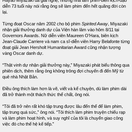
Hayao Miyazaki đã giải nghệ, nhưng nhà làm phim-biên kịch-đạo
diễn 73 tuổi này nói rằng ông sẽ làm phim đến hết quãng đời còn
lại.
Từng đoạt Oscar năm 2002 cho bộ phim
Spirited Away
, Miyazaki
nhận giải thưởng danh dự của Viện hàn lâm vào hôm 8/11 tại
Governors Awards. Nữ diễn viên Maureen O’Hara, biên kịch
Jean-Claude Carriere và nam ca sĩ-diễn viên Harry Belafonte từng
đoạt giải Jean Hersholt Humanitarian Award cũng nhận tượng
vàng Oscar danh dự.
“Thật vinh dự nhận giải thưởng này,” Miyazaki phát biểu thông qua
phiên dịch, thêm rằng ông không trông đợi chuyến đi đến Mỹ từ
quê nhà Nhật Bản.
Điều ông thích làm hơn là vẽ, viết và kể chuyện, dù làm phim dài
đã trở thành một thách thức thể chất, ông nói.
“Tôi đã trở nên rất khó tập trung được lâu đến thế để làm phim,
tập trung quá sức,” ông nói. “Tôi thích làm phim truyện chiếu rạp
và làm phim hoạt hình, và suy nghĩ của tôi là chuyển giao công
việc đó cho thế hệ kế tiếp.”