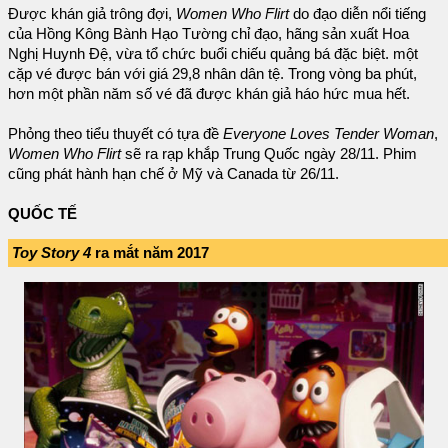
Được khán giả trông đợi,
Women Who Flirt
do đạo diễn nổi tiếng
của Hồng Kông Bành Hạo Tường chỉ đạo, hãng sản xuất Hoa
Nghị Huynh Đệ, vừa tổ chức buổi chiếu quảng bá đặc biệt. một
cặp vé được bán với giá 29,8 nhân dân tệ. Trong vòng ba phút,
hơn một phần năm số vé đã được khán giả háo hức mua hết.
Phỏng theo tiểu thuyết có tựa đề
Everyone Loves Tender Woman
,
Women Who Flirt
sẽ ra rạp khắp Trung Quốc ngày 28/11. Phim
cũng phát hành hạn chế ở Mỹ và Canada từ 26/11.
QUỐC TẾ
Toy Story 4
ra mắt năm 2017