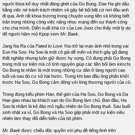
người thừa kế duy nhất đáng ghét của Go Bong. Dae Ha ghi dấu
bằng việc né tránh trách nhiệm và gây bê bối bất cứ nơi đâu anh
đi qua. Anh rất khoa trương trong chuyện vung tiền và không biết
trân trọng những công việc nặng nhọc mang đến sự thành công
cho cha mình. Diễn xuất khá cừ của Lee Joon cho thấy một lý do
để người hâm mộ Kpop xem
Mr. Baek
.
Jang Na Ra của
Fated to Love You
trở lại màn ảnh nhỏ trong vai
Eun Ha Soo. Ha Soo là một cô gái dễ mến và thích gây gổ đang
thất nghiệp nhưng luôn giữ được hy vọng. Cô đụng phải Go Bong
trong một sự kiện mà cô tình nguyện giúp các tiền bối làm kimchi.
Go Bong bị nhầm là một trong những cư dân ở làng người cao
tuổi và sau đó cư xử hài hước. Trong khi ban đầu ông phấn khởi
trước Ha Soo, Go Bong cảm động với lòng thương người của cô.
Trong đúng kiểu phim Hàn, thế giới của Ha Soo, Go Bong và Da
Hae giao nhau tại khách sạn do Go Bong làm chủ. Ban đầu, Ha
Soo bị nhầm là kẻ đào mỏ ngẫu nhiên do Go Bong thuê. Sau buổi
sinh nhật xa xỉ, Go Bong và Ha Soo gặp phải một sự kiện siêu
nhiên làm thay đổi diễn biến của bộ phim.
Mr. Baek
được chiếu độc quyền với phụ đề tiếng Anh trên