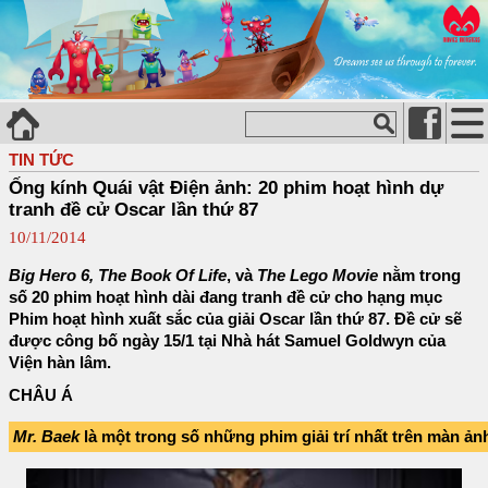
TIN TỨC
Ống kính Quái vật Điện ảnh: 20 phim hoạt hình dự
tranh đề cử Oscar lần thứ 87
10/11/2014
Big Hero 6, The Book Of Life
, và
The Lego Movie
nằm trong
số 20 phim hoạt hình dài đang tranh đề cử cho hạng mục
Phim hoạt hình xuất sắc của giải Oscar lần thứ 87. Đề cử sẽ
được công bố ngày 15/1 tại Nhà hát Samuel Goldwyn của
Viện hàn lâm.
CHÂU Á
Mr. Baek
là một trong số những phim giải trí nhất trên màn ả