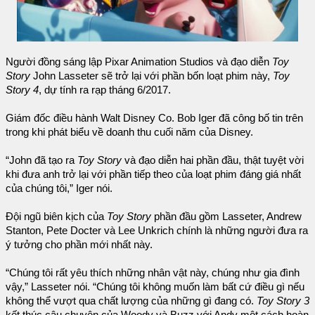
Người đồng sáng lập Pixar Animation Studios và đạo diễn
Toy
Story
John Lasseter sẽ trở lại với phần bốn loạt phim này,
Toy
Story 4
, dự tính ra rạp tháng 6/2017.
Giám đốc điều hành Walt Disney Co. Bob Iger đã công bố tin trên
trong khi phát biểu về doanh thu cuối năm của Disney.
“John đã tạo ra
Toy Story
và đạo diễn hai phần đầu, thật tuyệt vời
khi đưa anh trở lại với phần tiếp theo của loạt phim đáng giá nhất
của chúng tôi,” Iger nói.
Đội ngũ biên kịch của
Toy Story
phần đầu gồm Lasseter, Andrew
Stanton, Pete Docter và Lee Unkrich chính là những người đưa ra
ý tưởng cho phần mới nhất này.
“Chúng tôi rất yêu thích những nhân vật này, chúng như gia đình
vậy,” Lasseter nói. “Chúng tôi không muốn làm bất cứ điều gì nếu
không thể vượt qua chất lượng của những gì đang có.
Toy Story 3