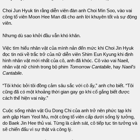
Choi Jun Hyuk tin rằng diễn viên đàn anh Choi Min Soo, vào vai
công tố viên Moon Hee Man đã cho anh lời khuyên tốt và sự động
viên.
Nhưng dù sao khởi đầu vẫn khó khăn.
Việc tìm hiểu nhân vật của mình nản đến mức khi Choi Jin Hyuk
đọc tin nói về trắc trở của nữ diễn viên Shim Eun Kyung khi định
hình nhân vật mới nhất của cô, anh đã khóc. Cô vào vai Naeil,
nhân vật nữ chính trong bộ phim
Tomorrow Cantabile
, hay
Naeil's
Cantabile
.
“Tôi khóc bởi tôi đồng cảm sâu sắc với cô ấy,” anh cho biết. “Tôi
cũng đã có một khoảng thời gian gay go khi cố gắng biết được
cách thể hiện vai này.”
Cuộc sống nhân vật Gu Dong Chi của anh trở nên phức tạp khi
anh gặp Ham Yeol Mu, một công tố viên cấp dưới sống lý tưởng,
do Baek Jin Hee thủ vai. Từng là cảnh sát, cô tiếp tục tin tưởng và
sẽ chiến đấu vì sự thật và công lý.