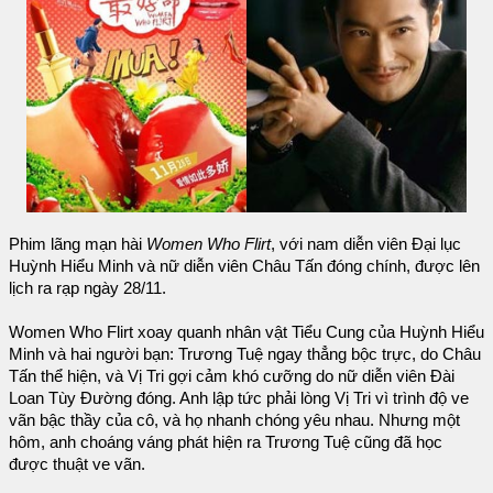
Phim lãng mạn hài
Women Who Flirt
, với nam diễn viên Đại lục
Huỳnh Hiểu Minh và nữ diễn viên Châu Tấn đóng chính, được lên
lịch ra rạp ngày 28/11.
Women Who Flirt xoay quanh nhân vật Tiểu Cung của Huỳnh Hiểu
Minh và hai người bạn: Trương Tuệ ngay thẳng bộc trực, do Châu
Tấn thể hiện, và Vị Tri gợi cảm khó cưỡng do nữ diễn viên Đài
Loan Tùy Đường đóng. Anh lập tức phải lòng Vị Tri vì trình độ ve
vãn bậc thầy của cô, và họ nhanh chóng yêu nhau. Nhưng một
hôm, anh choáng váng phát hiện ra Trương Tuệ cũng đã học
được thuật ve vãn.