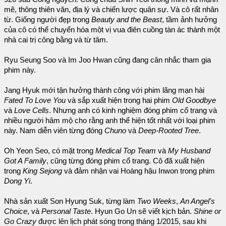
mẽ, thông thiên văn, địa lý và chiến lược quân sự. Và cô rất nhân
từ. Giống người đẹp trong
Beauty and the Beast
, tầm ảnh hưởng
của cô có thể chuyển hóa một vị vua điên cuồng tàn ác thành một
nhà cai trị công bằng và từ tâm.
Ryu Seung Soo và Im Joo Hwan cũng đang cân nhắc tham gia
phim này.
Jang Hyuk mới tận hưởng thành công với phim lãng mạn hài
Fated To Love You
và sắp xuất hiện trong hai phim
Old Goodbye
và
Love Cells
. Nhưng anh có kinh nghiệm đóng phim cổ trang và
nhiều người hâm mộ cho rằng anh thể hiện tốt nhất với loại phim
này. Nam diễn viên từng đóng
Chuno
và
Deep-Rooted Tree
.
Oh Yeon Seo, có mặt trong
Medical Top Team
và
My Husband
Got A Family
, cũng từng đóng phim cổ trang. Cô đã xuất hiện
trong
King Sejong
và đảm nhận vai Hoàng hậu Inwon trong phim
Dong Yi
.
Nhà sản xuất Son Hyung Suk, từng làm
Two Weeks
,
An Angel's
Choice
, và
Personal Taste
. Hyun Go Un sẽ viết kịch bản.
Shine or
Go Crazy
được lên lịch phát sóng trong tháng 1/2015, sau khi