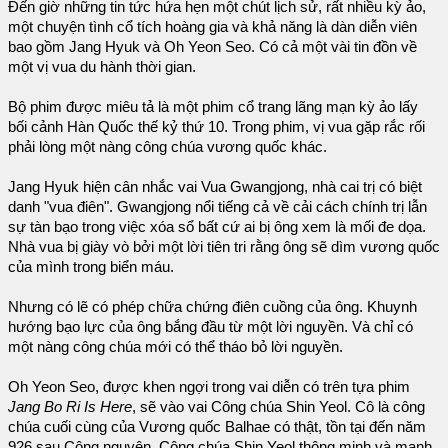
Đến giờ những tin tức hứa hẹn một chút lịch sử, rất nhiều kỳ ảo,
một chuyện tình cổ tích hoàng gia và khả năng là dàn diễn viên
bao gồm Jang Hyuk và Oh Yeon Seo. Có cả một vài tin đồn về
một vị vua du hành thời gian.
Bộ phim được miêu tả là một phim cổ trang lãng mạn kỳ ảo lấy
bối cảnh Hàn Quốc thế kỷ thứ 10. Trong phim, vị vua gặp rắc rối
phải lòng một nàng công chúa vương quốc khác.
Jang Hyuk hiện cân nhắc vai Vua Gwangjong, nhà cai trị có biệt
danh "vua điên". Gwangjong nổi tiếng cả về cải cách chính trị lẫn
sự tàn bạo trong việc xóa sổ bất cứ ai bị ông xem là mối đe dọa.
Nhà vua bị giày vò bởi một lời tiên tri rằng ông sẽ dìm vương quốc
của mình trong biển máu.
Nhưng có lẽ có phép chữa chứng điên cuồng của ông. Khuynh
hướng bạo lực của ông bắng đầu từ một lời nguyền. Và chỉ có
một nàng công chúa mới có thể tháo bỏ lời nguyền.
Oh Yeon Seo, được khen ngợi trong vai diễn có trên tựa phim
Jang Bo Ri Is Here
, sẽ vào vai Công chúa Shin Yeol. Cô là công
chúa cuối cùng của Vương quốc Balhae có thật, tồn tại đến năm
926 sau Công nguyên. Công chúa Shin Yeol thông minh và mạnh