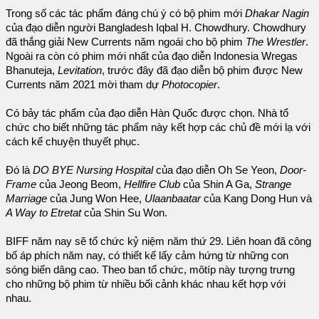
Trong số các tác phẩm đáng chú ý có bộ phim mới
Dhakar Nagin
của đạo diễn người Bangladesh Iqbal H. Chowdhury. Chowdhury
đã thắng giải New Currents năm ngoái cho bộ phim
The Wrestler
.
Ngoài ra còn có phim mới nhất của đạo diễn Indonesia Wregas
Bhanuteja,
Levitation
, trước đây đã đạo diễn bộ phim được New
Currents năm 2021 mời tham dự
Photocopier
.
Có bảy tác phẩm của đạo diễn Hàn Quốc được chọn. Nhà tổ
chức cho biết những tác phẩm này kết hợp các chủ đề mới lạ với
cách kể chuyện thuyết phục.
Đó là
DO BYE Nursing Hospital
của đạo diễn Oh Se Yeon,
Door-
Frame
của Jeong Beom,
Hellfire Club
của Shin A Ga,
Strange
Marriage
của Jung Won Hee,
Ulaanbaatar
của Kang Dong Hun và
A Way to Etretat
của Shin Su Won.
BIFF năm nay sẽ tổ chức kỷ niệm năm thứ 29. Liên hoan đã công
bố áp phích năm nay, có thiết kế lấy cảm hứng từ những con
sóng biển dâng cao. Theo ban tổ chức, môtíp này tượng trưng
cho những bộ phim từ nhiều bối cảnh khác nhau kết hợp với
nhau.