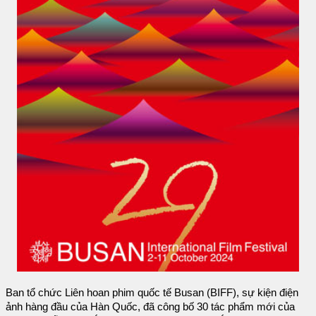
Ban tổ chức Liên hoan phim quốc tế Busan (BIFF), sự kiện điện
ảnh hàng đầu của Hàn Quốc, đã công bố 30 tác phẩm mới của