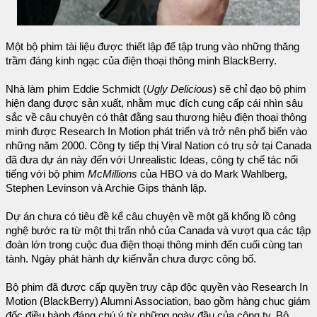
Một bộ phim tài liệu được thiết lập để tập trung vào những thăng
trầm đáng kinh ngạc của điện thoại thông minh BlackBerry.
Nhà làm phim Eddie Schmidt (
Ugly Delicious
) sẽ chỉ đạo bộ phim
hiện đang được sản xuất, nhằm mục đích cung cấp cái nhìn sâu
sắc về câu chuyện có thật đằng sau thương hiệu điện thoại thông
minh được Research In Motion phát triển và trở nên phổ biến vào
những năm 2000. Công ty tiếp thị Viral Nation có trụ sở tại Canada
đã đưa dự án này đến với Unrealistic Ideas, công ty chế tác nổi
tiếng với bộ phim
McMillions
của HBO và do Mark Wahlberg,
Stephen Levinson và Archie Gips thành lập.
Dự án chưa có tiêu đề kể câu chuyện về một gã khổng lồ công
nghệ bước ra từ một thị trấn nhỏ của Canada và vượt qua các tập
đoàn lớn trong cuộc đua điện thoại thông minh đến cuối cùng tan
tành. Ngày phát hành dự kiến ​​vẫn chưa được công bố.
Bộ phim đã được cấp quyền truy cập độc quyền vào Research In
Motion (BlackBerry) Alumni Association, bao gồm hàng chục giám
đốc điều hành đáng chú ý từ những ngày đầu của công ty. Bộ