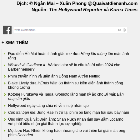
Dịch: © Ngân Mai – Xuân Phong @Quaivatdienanh.com
Nguồn:
The Hollywood Reporter
và
Korea Times
+ XEM THÊM
Đạo diễn Hồ Mai hoàn thành giấc mơ đưa
Hồng lâu mộng
lên màn ảnh
rộng
Wicked và Gladiator II
- Wickediator sẽ là câu trả lời năm 2024 cho
Barbenheimer?
Phim truyền hình và điện ảnh Đông Nam Á trên Netflix
Blake Lively đưa
It Ends With Us
thành sự kiện điện ảnh thành công
không tưởng
Kotone Furukawa và Taiga Kyomoto lãng mạn kỳ ảo cho
Bí mật: Bản
nhạc ẩn giấu
Hollywood ngày càng chia rẽ về trí tuệ nhân tạo
Con trai bạn mẹ
: Jung Hae In trở lại phim bộ lãng mạn hài sau bảy năm
Ống kính Quái vật Điện ảnh: Shah Rukh Khan làm say đắm Locarno
với phát biểu nhận giải thành tựu sự nghiệp
Một Lưu Hạo Nhiên không hào nhoáng cho vai thiên tài giải mã trong
phim
Decoded