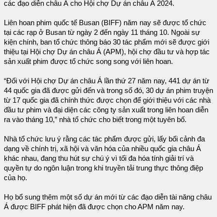
các đạo diễn châu Á cho Hội chợ Dự án châu Á 2024.
Liên hoan phim quốc tế Busan (BIFF) năm nay sẽ được tổ chức
tại các rạp ở Busan từ ngày 2 đến ngày 11 tháng 10. Ngoài sự
kiện chính, ban tổ chức thông báo 30 tác phẩm mới sẽ được giới
thiệu tại Hội chợ Dự án châu Á (APM), hội chợ đầu tư và hợp tác
sản xuất phim được tổ chức song song với liên hoan.
“Đối với Hội chợ Dự án châu Á lần thứ 27 năm nay, 441 dự án từ
44 quốc gia đã được gửi đến và trong số đó, 30 dự án phim truyện
từ 17 quốc gia đã chính thức được chọn để giới thiệu với các nhà
đầu tư phim và đại diện các công ty sản xuất trong liên hoan diễn
ra vào tháng 10,” nhà tổ chức cho biết trong một tuyên bố.
Nhà tổ chức lưu ý rằng các tác phẩm được gửi, lấy bối cảnh đa
dạng về chính trị, xã hội và văn hóa của nhiều quốc gia châu Á
khác nhau, đang thu hút sự chú ý vì tối đa hóa tính giải trí và
quyền tự do ngôn luận trong khi truyền tải trung thực thông điệp
của họ.
Họ bổ sung thêm một số dự án mới từ các đạo diễn tài năng châu
Á được BIFF phát hiện đã được chọn cho APM năm nay.