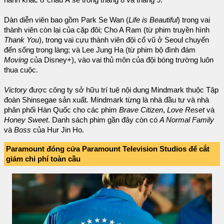
Dàn diễn viên bao gồm Park Se Wan (
Life is Beautiful
) trong vai
thành viên còn lại của cặp đôi; Cho A Ram (từ phim truyền hình
Thank You
), trong vai cựu thành viên đội cổ vũ ở Seoul chuyển
đến sống trong làng; và Lee Jung Ha (từ phim bộ đình đám
Moving
của Disney+), vào vai thủ môn của đội bóng trường luôn
thua cuộc.
Victory
được công ty sở hữu trí tuệ nội dung Mindmark thuộc Tập
đoàn Shinsegae sản xuất. Mindmark từng là nhà đầu tư và nhà
phân phối Hàn Quốc cho các phim
Brave Citizen
,
Love Reset
và
Honey Sweet
. Danh sách phim gần đây còn có
A Normal Family
và
Boss
của Hur Jin Ho.
Paramount đóng cửa Paramount Television Studios để cắt
giảm chi phí toàn cầu