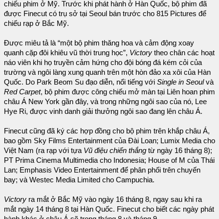
chiếu phim ở Mỹ. Trước khi phát hành ở Hàn Quốc, bộ phim đã
được Finecut có trụ sở tại Seoul bán trước cho 815 Pictures để
chiếu rạp ở Bắc Mỹ.
Được miêu tả là “một bộ phim thăng hoa và cảm động xoay
quanh cặp đôi khiêu vũ thời trung học”,
Victory
theo chân các hoạt
náo viên khi họ truyền cảm hứng cho đội bóng đá kém cỏi của
trường và ngôi làng xung quanh trên một hòn đảo xa xôi của Hàn
Quốc. Do Park Beom Su đạo diễn, nổi tiếng với
Single in Seoul
và
Red Carpet
, bộ phim được công chiếu mở màn tại Liên hoan phim
châu Á New York gần đây, và trong những ngôi sao của nó, Lee
Hye Ri, được vinh danh giải thưởng ngôi sao đang lên châu Á.
Finecut cũng đã ký các hợp đồng cho bộ phim trên khắp châu Á,
bao gồm Sky Films Entertainment của Đài Loan; Lumix Media cho
Việt Nam (ra rạp với tựa
Vũ điệu chiến thắng
từ ngày 16 tháng 8);
PT Prima Cinema Multimedia cho Indonesia; House of M của Thái
Lan; Emphasis Video Entertainment để phân phối trên chuyến
bay; và Westec Media Limited cho Campuchia.
Victory
ra mắt ở Bắc Mỹ vào ngày 16 tháng 8, ngay sau khi ra
mắt ngày 14 tháng 8 tại Hàn Quốc. Finecut cho biết các ngày phát
hành khác ở châu Á sẽ trong tháng 8 và tháng 9.