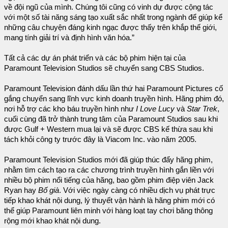
về đội ngũ của mình. Chúng tôi cũng có vinh dự được cộng tác
với một số tài năng sáng tạo xuất sắc nhất trong ngành để giúp kể
những câu chuyện đáng kinh ngạc được thấy trên khắp thế giới,
mang tính giải trí và định hình văn hóa.”
Tất cả các dự án phát triển và các bộ phim hiện tại của
Paramount Television Studios sẽ chuyển sang CBS Studios.
Paramount Television đánh dấu lần thứ hai Paramount Pictures cố
gắng chuyển sang lĩnh vực kinh doanh truyền hình. Hãng phim đó,
nơi hỗ trợ các kho báu truyền hình như
I Love Lucy
và
Star Trek
,
cuối cùng đã trở thành trung tâm của Paramount Studios sau khi
được Gulf + Western mua lại và sẽ được CBS kế thừa sau khi
tách khỏi công ty trước đây là Viacom Inc. vào năm 2005.
Paramount Television Studios mới đã giúp thúc đẩy hãng phim,
nhằm tìm cách tạo ra các chương trình truyền hình gắn liền với
nhiều bộ phim nổi tiếng của hãng, bao gồm phim điệp viên Jack
Ryan hay
Bố già
. Với việc ngày càng có nhiều dịch vụ phát trực
tiếp khao khát nội dung, lý thuyết vận hành là hãng phim mới có
thể giúp Paramount liên minh với hàng loạt tay chơi băng thông
rộng mới khao khát nội dung.