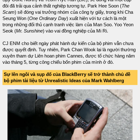
đôi đã trải qua cảnh thất nghiệp tương tự. Park Hee Soon (
The
Scam
) sẽ đóng vai trưởng nhóm của công ty giấy, trong khi Cha
Seung Won (
One Ordinary Day
) xuất hiện với tư cách là một
trong những đối thủ cạnh tranh việc làm của Man Soo. Yoo Yeon
Seok (
Mr. Sunshine
) vào vai đồng nghiệp của Mi Ri.
CJ ENM cho biết ngày phát hành dự kiến ​​của bộ phim vẫn chưa
được quyết định. Tuy nhiên, Park Chan Wook lại là người thường
xuyên tham dự Liên hoan phim Cannes, được tổ chức hàng năm
vào tháng 5, từng công chiếu bốn phim của mình ở đó.
Sự lên ngôi và sụp đổ của BlackBerry sẽ trở thành chủ đề
bộ phim tài liệu từ Unrealistic Ideas của Mark Wahlberg