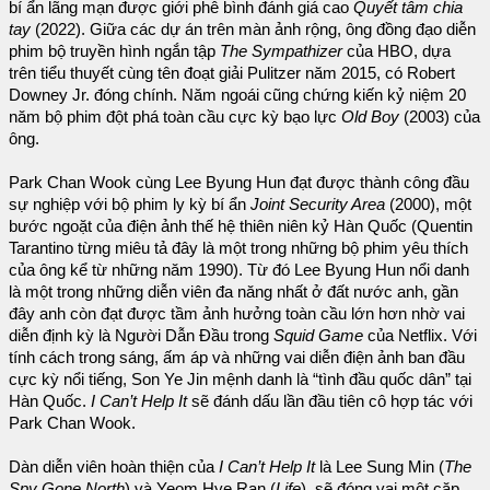
bí ẩn lãng mạn được giới phê bình đánh giá cao
Quyết tâm chia
tay
(2022). Giữa các dự án trên màn ảnh rộng, ông đồng đạo diễn
phim bộ truyền hình ngắn tập
The Sympathizer
của HBO, dựa
trên tiểu thuyết cùng tên đoạt giải Pulitzer năm 2015, có Robert
Downey Jr. đóng chính. Năm ngoái cũng chứng kiến ​​kỷ niệm 20
năm bộ phim đột phá toàn cầu cực kỳ bạo lực
Old Boy
(2003) của
ông.
Park Chan Wook cùng Lee Byung Hun đạt được thành công đầu
sự nghiệp với bộ phim ly kỳ bí ẩn
Joint Security Area
(2000), một
bước ngoặt của điện ảnh thế hệ thiên niên kỷ Hàn Quốc (Quentin
Tarantino từng miêu tả đây là một trong những bộ phim yêu thích
của ông kể từ những năm 1990). Từ đó Lee Byung Hun nổi danh
là một trong những diễn viên đa năng nhất ở đất nước anh, gần
đây anh còn đạt được tầm ảnh hưởng toàn cầu lớn hơn nhờ vai
diễn định kỳ là Người Dẫn Đầu trong
Squid Game
của Netflix. Với
tính cách trong sáng, ấm áp và những vai diễn điện ảnh ban đầu
cực kỳ nổi tiếng, Son Ye Jin mệnh danh là “tình đầu quốc dân” tại
Hàn Quốc.
I Can’t Help It
sẽ đánh dấu lần đầu tiên cô hợp tác với
Park Chan Wook.
Dàn diễn viên hoàn thiện của
I Can’t Help It
là Lee Sung Min (
The
Spy Gone North
) và Yeom Hye Ran (
Life
), sẽ đóng vai một cặp