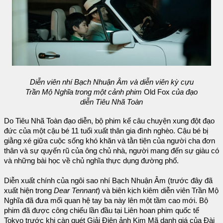
Diễn viên nhí Bạch Nhuận Âm và diễn viên kỳ cựu
Trần Mộ Nghĩa trong một cảnh phim
Old Fox
của đạo
diễn Tiêu Nhã Toàn
Do Tiêu Nhã Toàn đạo diễn, bộ phim kể câu chuyện xung đột đạo
đức của một cậu bé 11 tuổi xuất thân gia đình nghèo. Cậu bé bị
giằng xé giữa cuộc sống khó khăn và tằn tiện của người cha đơn
thân và sự quyến rũ của ông chủ nhà, người mang đến sự giàu có
và những bài học về chủ nghĩa thực dụng đường phố.
Diễn xuất chính của ngôi sao nhí Bạch Nhuận Âm (trước đây đã
xuất hiện trong
Dear Tennant
) và biên kịch kiêm diễn viên Trần Mộ
Nghĩa đã đưa mối quan hệ tay ba này lên một tầm cao mới. Bộ
phim đã được công chiếu lần đầu tại Liên hoan phim quốc tế
Tokyo trước khi càn quét Giải Điện ảnh Kim Mã danh giá của Đài