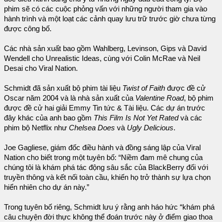
phim sẽ có các cuộc phỏng vấn với những người tham gia vào
hành trình và một loạt các cảnh quay lưu trữ trước giờ chưa từng
được công bố.
Các nhà sản xuất bao gồm Wahlberg, Levinson, Gips và David
Wendell cho Unrealistic Ideas, cùng với Colin McRae và Neil
Desai cho Viral Nation.
Schmidt đã sản xuất bộ phim tài liệu
Twist of Faith
được đề cử
Oscar năm 2004 và là nhà sản xuất của
Valentine Road
, bộ phim
được đề cử hai giải Emmy Tin tức & Tài liệu. Các dự án trước
đây khác của anh bao gồm
This Film Is Not Yet Rated
và các
phim bộ Netflix như
Chelsea Does
và
Ugly Delicious
.
Joe Gagliese, giám đốc điều hành và đồng sáng lập của Viral
Nation cho biết trong một tuyên bố: “Niềm đam mê chung của
chúng tôi là khám phá tác động sâu sắc của BlackBerry đối với
truyền thông và kết nối toàn cầu, khiến họ trở thành sự lựa chọn
hiển nhiên cho dự án này.”
Trong tuyên bố riêng, Schmidt lưu ý rằng anh háo hức “khám phá
câu chuyện đời thực không thể đoán trước này ở điểm giao thoa