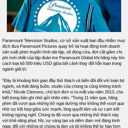
Paramount Television Studios, cơ sở sản xuất ban đầu nhằm mục
đích đưa Paramount Pictures quay trở lại hoạt động kinh doanh
sản xuất phim truyền hình dài tập, sẽ đóng cửa, đợt cắt giảm chi
phí mới nhất của tập đoàn mẹ Paramount Global khi hãng này tìm
cách loại bỏ 500 triệu USD giữa bối cảnh thay đổi hỗn loạn trong
ngành giải trí.
“Đây là khoảng thời gian đầy thử thách và biến đổi đối với toàn bộ
ngành, và thật đáng buồn, studio của chúng ta cũng không tránh
khỏi,” Nicole Clemens, chủ tịch đơn vị ra mắt vào năm 2013, cho
biết trong bản ghi nhớ gửi nhân viên. “Trong 11 năm qua, hãng
phim đã vượt qua những trở ngại dường như không thể vượt qua
nhờ sự kết hợp giữa sức mạnh, lòng quyết tâm và sự cam kết
không ngừng nghỉ. Chúng ta đã vượt qua những thử thách này
với khả năng phục hồi, sự sáng tạo và niềm đam mê đáng kinh
ngạc đối với những gì chúng ta làm và tôi không thể tự hào hơn