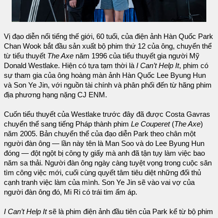
Vị đạo diễn nổi tiếng thế giới, 60 tuổi, của điện ảnh Hàn Quốc Park
Chan Wook bắt đầu sản xuất bộ phim thứ 12 của ông, chuyển thể
từ tiểu thuyết
The Axe
năm 1996 của tiểu thuyết gia người Mỹ
Donald Westlake. Hiện có tựa tạm thời là
I Can’t Help It
, phim có
sự tham gia của ông hoàng màn ảnh Hàn Quốc Lee Byung Hun
và Son Ye Jin, với nguồn tài chính và phân phối đến từ hãng phim
địa phương hạng nặng CJ ENM.
Cuốn tiểu thuyết của Westlake trước đây đã được Costa Gavras
chuyển thể sang tiếng Pháp thành phim
Le Couperet
(
The Axe
)
năm 2005. Bản chuyển thể của đạo diễn Park theo chân một
người đàn ông — lần này tên là Man Soo và do Lee Byung Hun
đóng — đột ngột bị công ty giấy mà anh đã tận tụy làm việc bao
năm sa thải. Người đàn ông ngày càng tuyệt vọng trong cuộc săn
tìm công việc mới, cuối cùng quyết tâm tiêu diệt những đối thủ
cạnh tranh việc làm của mình. Son Ye Jin sẽ vào vai vợ của
người đàn ông đó, Mi Ri có trái tim ấm áp.
I Can’t Help It
sẽ là phim điện ảnh đầu tiên của Park kể từ bộ phim