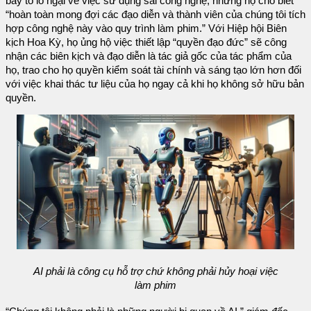
bày tỏ lo ngại về việc sử dụng sai công nghệ, nhưng họ cho biết
“hoàn toàn mong đợi các đạo diễn và thành viên của chúng tôi tích
hợp công nghệ này vào quy trình làm phim.” Với Hiệp hội Biên
kịch Hoa Kỳ, họ ủng hộ việc thiết lập “quyền đạo đức” sẽ công
nhận các biên kịch và đạo diễn là tác giả gốc của tác phẩm của
họ, trao cho họ quyền kiểm soát tài chính và sáng tạo lớn hơn đối
với việc khai thác tư liệu của họ ngay cả khi họ không sở hữu bản
quyền.
AI phải là công cụ hỗ trợ chứ không phải hủy hoại việc
làm phim