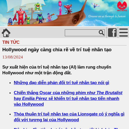
TIN TỨC
Hollywood ngày càng chia rẽ về trí tuệ nhân tạo
13/08/2024
Sự xuất hiện của trí tuệ nhân tạo (AI) làm rung chuyển
Hollywood như một trận động đất.
Những đạo diễn phản đối trí tuệ nhân tạo nói gì
Chiến thắng Oscar của những phim như
The Brutalist
hay
Emilia Pérez
sẽ khiến trí tuệ nhân tạo tiến nhanh
vào Hollywood
Thỏa thuận trí tuệ nhân tạo của Lionsgate có ý nghĩa gì
đối với tương lai của Hollywood