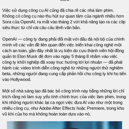
Việc sử dụng công cụ AI cũng đã chia rẽ các nhà làm phim.
Không có công cụ nào thu hút sự quan tâm của ngành nhiều hơn
Sora của OpenAI, ra mắt vào tháng 2 với khả năng tạo ra các clip
siêu thực từ chỉ vài câu câu lệnh văn bản.
OpenAI — công ty đang phải đối mặt với đấu đá nội bộ của chính
mình về các vấn đề liên quan đến việc triển khai công nghệ một
cách an toàn, gần đây nhất là vụ kiện do cựu thành viên hội đồng
quản trị Elon Musk đệ đơn vào ngày 5 tháng 8 nhắm vào việc
công ty khởi nghiệp đã xoay trục hướng tới lợi nhuận — đã phát
hành các video trình diễn công nghệ từ những người thử nghiệm
beta, những người đang cung cấp phản hồi cho công ty khi họ tiến
vào Hollywood.
Một số nhà sáng tạo đã bác bỏ công trình này bằng những lời chỉ
trích rằng nó làm suy yếu tính chính trực của việc làm phim, trong
khi những người khác lại ca ngợi việc đưa AI vào như một trong
nhiều công cụ, như Adobe After Effects hoặc Premiere, trong kho
vũ khí của họ mà không hoàn toàn dựa vào nó.