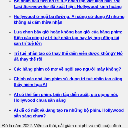
Bộ phim đầu tiên do trí tuệ nhân tạo viết kịch bản
The
Last Screenwriter
đã xuất hiện. Hollywood kinh hoàng
Hollywood ở ngã ba đường: Ai cũng sử dụng AI nhưng
không ai dám thừa nhận
Lựa chọn bây giờ hoặc không bao giờ của hãng phim:
Kiện các công ty trí tuệ nhân tạo hay ký hợp đồng tài
sản trí tuệ lớn
Trí tuệ nhân tạo có thay thế diễn viên được không? Nó
đã thay thế rồi
Các hãng phim có mơ về ngôi sao người máy không?
Chính các nhà làm phim sử dụng trí tuệ nhân tạo cũng
thấy hiểm họa AI
AI có thể làm phim, biên tập diễn xuất, giả giọng nói.
Hollywood chưa sẵn sàng
AI đã có mặt và đang tạo ra những bộ phim. Hollywood
sẵn sàng chưa?
Đó là năm 2022. Việc sa thải, cắt giảm chi phí và một cuộc đình