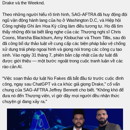
Drake và the Weeknd.
Theo những người hiểu rõ tình hình, SAG-AFTRA đã huy động đội
ngũ vận động hành lang của họ ở Washington D.C, và Hiệp hội
Công nghiệp Ghi âm Hoa Kỳ cũng làm điều tương tự. Họ đã tìm
thấy những đôi tai biết lắng nghe của các Thượng nghị sĩ Chris
Coons, Marsha Blackburn, Amy Klobuchar và Thom Tillis, sau đó
đã công bố dự thảo luật về cung cấp các biện pháp bảo vệ chống
sử dụng trái phép ngoại hình và giọng nói trong các công cụ tạo
sinh. Vào ngày 31 tháng 7, phiên bản cập nhật của dự luật đã
được giới thiệu — một bước ngoặt trong cuộc tranh luận về các
rào cản AI.
“Việc soạn thảo dự luật No Fakes đã bắt đầu từ trước cuộc đình
công, ngay sau ChatGPT và ca khúc giả giọng Drake,” cố vấn
chung của SAG-AFTRA Jeffrey Bennett cho biết. “Không khó để
đưa nó đến Thượng viện, vì giờ đây mọi người đều nhận thức
chuyện gì đang xảy ra.”