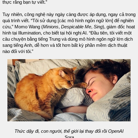
thực rằng bạn tự viết.”
Tuy nhiên, công nghệ này ngày càng được áp dụng, ngay cả trong
quá trình viết. “Tôi sử dụng [các mô hình ngôn ngữ lớn] để nghiên
cứu,” Momo Wang (
Minions
,
Despicable Me
,
Sing
), giám đốc hoạt
hình tại Illumination, cho biết tại hội nghị AI. “Đầu tiên, tôi viết một
câu chuyện bằng tiếng Trung và dùng mô hình ngôn ngữ lớn dịch
sang tiếng Anh, dễ hơn và tốt hơn bất kỳ phần mềm dịch thuật
nào đối với tôi.”
Thức dậy đi, con người, thế giới lại thay đổi rồi OpenAI
Sora