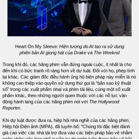
Heart On My Sleeve
: Hiện tượng do AI tạo ra sử dụng
phiên bản AI giọng hát của Drake và The Weeknd
Trong khi đó, các hãng phim vẫn đứng ngoài cuộc, ít nhất là cho
đến khi có bức tranh rõ ràng hơn về dự luật. Đối với họ, phép tính
lại khác. Các giám đốc điều hành ủng hộ biện pháp này miễn là nó
không can thiệp vào quyền sử dụng thứ gọi là “bản sao kỹ thuật
số” trong các xuất phẩm nhại và phim tài liệu, cùng một số xuất
phẩm khác, theo những người quen thuộc với các nỗ lực vận
động hành lang của các hãng phim nói với
The Hollywood
Reporter
.
Khi dự luật được đưa ra, hiệp hội nhà nghề của các hãng phim,
Hiệp hội Điện ảnh (MPA), đã tuyên bố: “Chúng tôi đặc biệt đánh
giá cao việc các nhà tài trợ đưa vào các biện pháp bảo vệ nhằm
ngăn chặn việc hạn chế quyền tự do ngôn luận được bảo vệ bởi