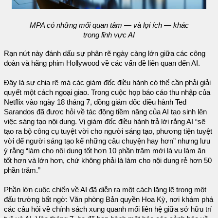
MPA có những mối quan tâm — và lợi ích — khác
trong lĩnh vực AI
Rạn nứt này đánh dấu sự phân rẽ ngày càng lớn giữa các công
đoàn và hãng phim Hollywood về các vấn đề liên quan đến AI.
Đây là sự chia rẽ mà các giám đốc điều hành có thể cần phải giải
quyết một cách ngoại giao. Trong cuộc họp báo cáo thu nhập của
Netflix vào ngày 18 tháng 7, đồng giám đốc điều hành Ted
Sarandos đã được hỏi về tác động tiềm năng của AI tạo sinh lên
việc sáng tạo nội dung. Vị giám đốc điều hành trả lời rằng AI “sẽ
tạo ra bộ công cụ tuyệt vời cho người sáng tạo, phương tiện tuyệt
vời để người sáng tạo kể những câu chuyện hay hơn” nhưng lưu
ý rằng “làm cho nội dung tốt hơn 10 phần trăm mới là vụ làm ăn
tốt hơn và lớn hơn, chứ không phải là làm cho nội dung rẻ hơn 50
phần trăm.”
Phần lớn cuộc chiến về AI đã diễn ra một cách lặng lẽ trong một
đấu trường bất ngờ: Văn phòng Bản quyền Hoa Kỳ, nơi khám phá
các câu hỏi về chính sách xung quanh mối liên hệ giữa sở hữu trí