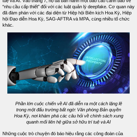
tuệ và AI. Vào tháng 7, họ đã ban hành một báo cáo cảnh báo về
“nhu cầu cấp thiết” đối với các luật quản lý deepfake. Cơ quan này
đã đàm phán với các đại diện từ Hiệp hội Biên kịch Hoa Kỳ, Hiệp
hội Đạo diễn Hoa Kỳ, SAG-AFTRA và MPA, cùng nhiều tổ chức
khác.
Phần lớn cuộc chiến về AI đã diễn ra một cách lặng lẽ
trong một đấu trường bất ngờ: Văn phòng Bản quyền
Hoa Kỳ, nơi khám phá các câu hỏi về chính sách xung
quanh mối liên hệ giữa sở hữu trí tuệ và AI
Những cuộc trò chuyện đó báo hiệu rằng các công đoàn của