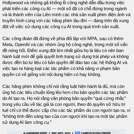
Hollywood và những gã khổng lồ công nghệ dẫn đầu trong việc
phát triển các công cụ AI — một số đã có chỗ đứng trong ngành
và là thành viên của Liên minh các nhà sản xuất phim điện ảnh và
truyền hình cùng với các hãng phim lâu đời — đang trên đà xung
đột về việc sử dụng các công cụ AI trong quá trình sản xuất.
Các công đoàn đã đứng về phía đối lập với MPA, sau có thêm
Meta, OpenAI và các nhóm ủng hộ công nghệ, trong một số vấn
đề nóng hổi. Điểm xung đột lớn nhất giữa họ là liệu có nên ban
hành luật mới để giải quyết tình trạng sử dụng trái phép và không
được đền bù tư liệu có bản quyền để đào tạo các hệ thống AI và
việc tạo ra hàng loạt các tác phẩm có khả năng vi phạm bản
quyền có vẻ giống với nội dung hiện có hay không.
Các hãng phim không chỉ nói rằng luật hiện hành là đủ, mà còn
ủng hộ các tiêu chuẩn lỏng lẻo hơn cho bản quyền các tác phẩm
do AI tạo ra. Họ nói rằng văn phòng bản quyền “quá cứng nhắc”
trong yêu cầu về tác giả là con người, theo đó quyền sở hữu trí
tuệ chỉ có thể được cấp cho các tác phẩm do con người tạo ra, vì
“không tính đến sáng tạo của con người khi tạo ra một tác phẩm
sử dụng AI làm công cụ.”