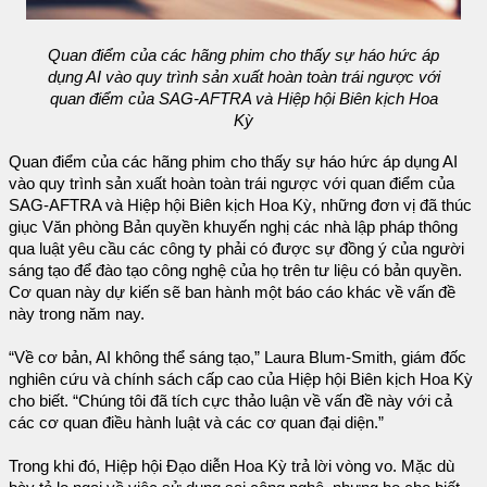
Quan điểm của các hãng phim cho thấy sự háo hức áp
dụng AI vào quy trình sản xuất hoàn toàn trái ngược với
quan điểm của SAG-AFTRA và Hiệp hội Biên kịch Hoa
Kỳ
Quan điểm của các hãng phim cho thấy sự háo hức áp dụng AI
vào quy trình sản xuất hoàn toàn trái ngược với quan điểm của
SAG-AFTRA và Hiệp hội Biên kịch Hoa Kỳ, những đơn vị đã thúc
giục Văn phòng Bản quyền khuyến nghị các nhà lập pháp thông
qua luật yêu cầu các công ty phải có được sự đồng ý của người
sáng tạo để đào tạo công nghệ của họ trên tư liệu có bản quyền.
Cơ quan này dự kiến sẽ ban hành một báo cáo khác về vấn đề
này trong năm nay.
“Về cơ bản, AI không thể sáng tạo,” Laura Blum-Smith, giám đốc
nghiên cứu và chính sách cấp cao của Hiệp hội Biên kịch Hoa Kỳ
cho biết. “Chúng tôi đã tích cực thảo luận về vấn đề này với cả
các cơ quan điều hành luật và các cơ quan đại diện.”
Trong khi đó, Hiệp hội Đạo diễn Hoa Kỳ trả lời vòng vo. Mặc dù