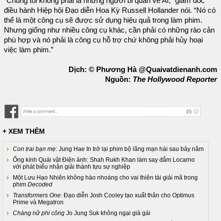
“Chúng tôi không phải là những người bi quan về AI,” giám đốc
điều hành Hiệp hội Đạo diễn Hoa Kỳ Russell Hollander nói. “Nó có
thể là một công cụ sẽ được sử dụng hiệu quả trong làm phim.
Nhưng giống như nhiều công cụ khác, cần phải có những rào cản
phù hợp và nó phải là công cụ hỗ trợ chứ không phải hủy hoại
việc làm phim.”
Dịch: © Phương Hà @Quaivatdienanh.com
Nguồn:
The Hollywood Reporter
+ XEM THÊM
Con trai bạn mẹ
: Jung Hae In trở lại phim bộ lãng mạn hài sau bảy năm
Ống kính Quái vật Điện ảnh: Shah Rukh Khan làm say đắm Locarno
với phát biểu nhận giải thành tựu sự nghiệp
Một Lưu Hạo Nhiên không hào nhoáng cho vai thiên tài giải mã trong
phim
Decoded
Transformers One
: Đạo diễn Josh Cooley tạo xuất thân cho Optimus
Prime và Megatron
Chàng nữ phi công
Jo Jung Suk không ngại giả gái