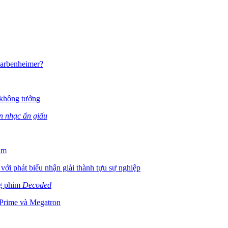
Barbenheimer?
 không tưởng
n nhạc ẩn giấu
năm
i phát biểu nhận giải thành tựu sự nghiệp
ng phim
Decoded
 Prime và Megatron