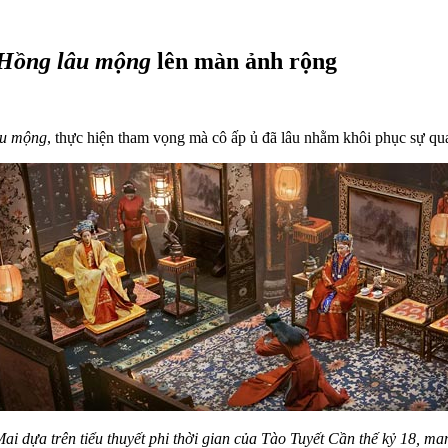
Hồng lâu mộng
lên màn ảnh rộng
âu mộng
, thực hiện tham vọng mà cô ấp ủ đã lâu nhằm khôi phục sự q
i dựa trên tiểu thuyết phi thời gian của Tào Tuyết Cần thế kỷ 18, m