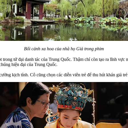
Bối cảnh xa hoa của nhà họ Giả trong phim
ột trong tứ đại danh tác của Trung Quốc. Thậm chí còn tạo ra lĩnh vự
 chúng hiện đại của Trung Quốc.
ờng kịch tính. Cô cũng chọn các diễn viên trẻ để thu hút khán giả trẻ 