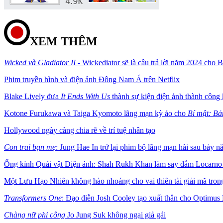
XEM THÊM
Wicked và Gladiator II
- Wickediator sẽ là câu trả lời năm 2024 cho 
Phim truyền hình và điện ảnh Đông Nam Á trên Netflix
Blake Lively đưa
It Ends With Us
thành sự kiện điện ảnh thành công
Kotone Furukawa và Taiga Kyomoto lãng mạn kỳ ảo cho
Bí mật: Bả
Hollywood ngày càng chia rẽ về trí tuệ nhân tạo
Con trai bạn mẹ
: Jung Hae In trở lại phim bộ lãng mạn hài sau bảy 
Ống kính Quái vật Điện ảnh: Shah Rukh Khan làm say đắm Locarno vớ
Một Lưu Hạo Nhiên không hào nhoáng cho vai thiên tài giải mã tro
Transformers One
: Đạo diễn Josh Cooley tạo xuất thân cho Optimus
Chàng nữ phi công
Jo Jung Suk không ngại giả gái