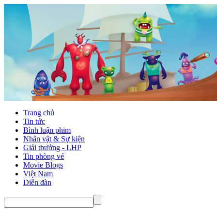
Trang chủ
Tin tức
Bình luận phim
Nhân vật & Sự kiện
Giải thưởng - LHP
Tin phòng vé
Movie Blogs
Việt Nam
Diễn đàn