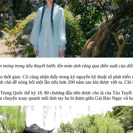
ỏng trong tiểu thuyết bước lên màn ảnh rộng qua diễn xuất của diễ
o thời gian. Cô cũng nhận thấy trong kỷ nguyên kỹ thuật số phát triển
 chủ đề nóng hổi một lần nữa hơn 200 năm sau khi được viết ra. Chỉ c
 Trung Quốc thế kỷ 18. 80 chương đầu tiên được cho là của Tào Tuyết 
Câu chuyện xoay quanh mối tình tay ba bi thảm giữa Giả Bảo Ngọc và 