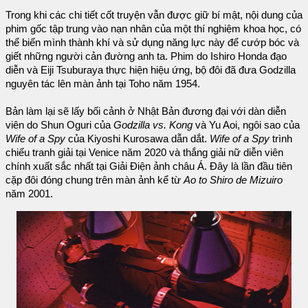
Trong khi các chi tiết cốt truyện vẫn được giữ bí mật, nội dung của
phim gốc tập trung vào nạn nhân của một thí nghiệm khoa học, có
thể biến mình thành khí và sử dụng năng lực này để cướp bóc và
giết những người cản đường anh ta. Phim do Ishiro Honda đạo
diễn và Eiji Tsuburaya thực hiện hiệu ứng, bộ đôi đã đưa Godzilla
nguyên tác lên màn ảnh tại Toho năm 1954.
Bản làm lại sẽ lấy bối cảnh ở Nhật Bản đương đại với dàn diễn
viên do Shun Oguri của
Godzilla vs. Kong
và Yu Aoi, ngôi sao của
Wife of a Spy
của Kiyoshi Kurosawa dẫn dắt.
Wife of a Spy
trình
chiếu tranh giải tại Venice năm 2020 và thắng giải nữ diễn viên
chính xuất sắc nhất tại Giải Điện ảnh châu Á. Đây là lần đầu tiên
cặp đôi đóng chung trên màn ảnh kể từ
Ao to Shiro de Mizuiro
năm 2001.