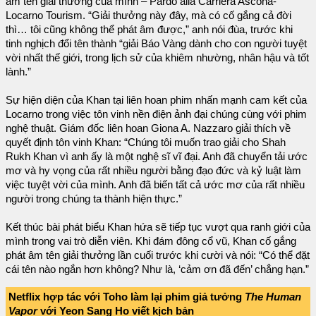
âm tên giải thưởng của mình – Pardo alla Carriera Ascona-
Locarno Tourism. “Giải thưởng này đây, mà có cố gắng cả đời
thì… tôi cũng không thể phát âm được,” anh nói đùa, trước khi
tinh nghịch đổi tên thành “giải Báo Vàng dành cho con người tuyệt
vời nhất thế giới, trong lịch sử của khiêm nhường, nhân hậu và tốt
lành.”
Sự hiện diện của Khan tại liên hoan phim nhấn mạnh cam kết của
Locarno trong việc tôn vinh nền điện ảnh đại chúng cùng với phim
nghệ thuật. Giám đốc liên hoan Giona A. Nazzaro giải thích về
quyết định tôn vinh Khan: “Chúng tôi muốn trao giải cho Shah
Rukh Khan vì anh ấy là một nghệ sĩ vĩ đại. Anh đã chuyển tải ước
mơ và hy vọng của rất nhiều người bằng đạo đức và kỷ luật làm
việc tuyệt vời của mình. Anh đã biến tất cả ước mơ của rất nhiều
người trong chúng ta thành hiện thực.”
Kết thúc bài phát biểu Khan hứa sẽ tiếp tục vượt qua ranh giới của
mình trong vai trò diễn viên. Khi đám đông cổ vũ, Khan cố gắng
phát âm tên giải thưởng lần cuối trước khi cười và nói: “Có thể đặt
cái tên nào ngắn hơn không? Như là, ‘cảm ơn đã đến’ chẳng hạn.”
Netflix hợp tác với Toho làm lại phim giả tưởng
The Human
Vapor
với Yeon Sang Ho viết kịch bản