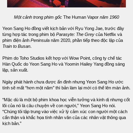
Một cảnh trong phim gốc
The Human Vapor
năm 1960
Yeon Sang Ho đồng viết kịch bản với Ryu Yong Jae, trước đây
từng hợp tác trong phim bộ
Parasyte: The Grey
của Netflix và
phim điện ảnh
Peninsula
năm 2020, phần tiếp theo độc lập của
Train to Busan
.
Phim do Toho Studios kết hợp với Wow Point, công ty chế tác
Hàn Quốc do Yeon Sang Ho và Yoomin Hailey Yang đồng sáng
lập, sản xuất.
Ngày phát hành chưa được ấn định nhưng Yeon Sang Ho ước
tính sẽ mất “hơn một năm” thì bản làm lại mới có thể lên màn ảnh.
“Mặc dù là một bộ phim khoa học viễn tưởng và kinh dị nhưng cốt
lõi của nó là câu chuyện về con người,” Yeon Sang Ho nói.
“Chúng tôi tập trung vào việc xử lý cảm xúc con người một cách
cẩn thận và khắc họa tính nhân văn của các nhân vật thông qua
kịch bản.”