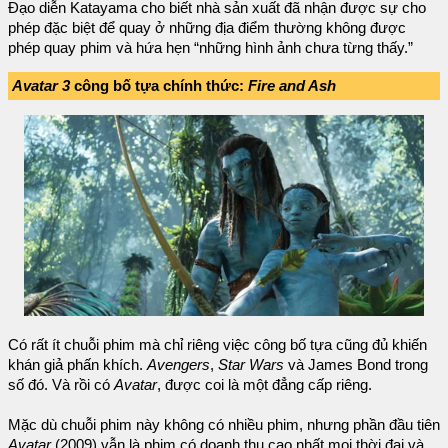
Đạo diễn Katayama cho biết nhà sản xuất đã nhận được sự cho
phép đặc biệt để quay ở những địa điểm thường không được
phép quay phim và hứa hẹn “những hình ảnh chưa từng thấy.”
Avatar 3
công bố tựa chính thức:
Fire and Ash
Có rất ít chuỗi phim mà chỉ riêng việc công bố tựa cũng đủ khiến
khán giả phấn khích.
Avengers
,
Star Wars
và James Bond trong
số đó. Và rồi có
Avatar
, được coi là một đẳng cấp riêng.
Mặc dù chuỗi phim này không có nhiều phim, nhưng phần đầu tiên
Avatar
(2009) vẫn là phim có doanh thu cao nhất mọi thời đại và