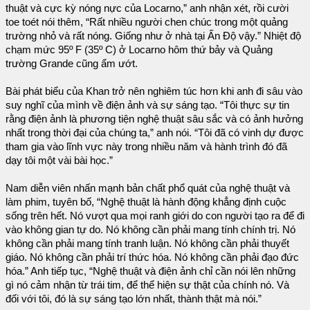
thuật và cực kỳ nóng nực của Locarno,” anh nhận xét, rồi cười
toe toét nói thêm, “Rất nhiều người chen chúc trong một quảng
trường nhỏ và rất nóng. Giống như ở nhà tại Ấn Độ vậy.” Nhiệt độ
chạm mức 95º F (35º C) ở Locarno hôm thứ bảy và Quảng
trường Grande cũng ẩm ướt.
Bài phát biểu của Khan trở nên nghiêm túc hơn khi anh đi sâu vào
suy nghĩ của mình về điện ảnh và sự sáng tạo. “Tôi thực sự tin
rằng điện ảnh là phương tiện nghệ thuật sâu sắc và có ảnh hưởng
nhất trong thời đại của chúng ta,” anh nói. “Tôi đã có vinh dự được
tham gia vào lĩnh vực này trong nhiều năm và hành trình đó đã
dạy tôi một vài bài học.”
Nam diễn viên nhấn mạnh bản chất phổ quát của nghệ thuật và
làm phim, tuyên bố, “Nghệ thuật là hành động khẳng định cuộc
sống trên hết. Nó vượt qua mọi ranh giới do con người tạo ra để đi
vào không gian tự do. Nó không cần phải mang tính chính trị. Nó
không cần phải mang tính tranh luận. Nó không cần phải thuyết
giáo. Nó không cần phải trí thức hóa. Nó không cần phải đạo đức
hóa.” Anh tiếp tục, “Nghệ thuật và điện ảnh chỉ cần nói lên những
gì nó cảm nhận từ trái tim, để thể hiện sự thật của chính nó. Và
đối với tôi, đó là sự sáng tạo lớn nhất, thành thật mà nói.”