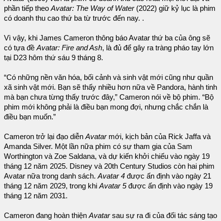
phần tiếp theo
Avatar: The Way of Water
(2022) giữ kỷ lục là phim
có doanh thu cao thứ ba từ trước đến nay. .
Vì vậy, khi James Cameron thông báo Avatar thứ ba của ông sẽ
có tựa đề
Avatar: Fire and Ash
, là đủ để gây ra tràng pháo tay lớn
tại D23 hôm thứ sáu 9 tháng 8.
“Có những nền văn hóa, bối cảnh và sinh vật mới cũng như quần
xã sinh vật mới. Bạn sẽ thấy nhiều hơn nữa về Pandora, hành tinh
mà bạn chưa từng thấy trước đây,” Cameron nói về bộ phim. “Bộ
phim mới không phải là điều bạn mong đợi, nhưng chắc chắn là
điều bạn muốn.”
Cameron trở lại đạo diễn
Avatar
mới, kịch bản của Rick Jaffa và
Amanda Silver. Một lần nữa phim có sự tham gia của Sam
Worthington và Zoe Saldana, và dự kiến ​​khởi chiếu vào ngày 19
tháng 12 năm 2025. Disney và 20th Century Studios còn hai phim
Avatar nữa trong danh sách.
Avatar 4
được ấn định vào ngày 21
tháng 12 năm 2029, trong khi
Avatar 5
được ấn định vào ngày 19
tháng 12 năm 2031.
Cameron đang hoàn thiện
Avatar
sau sự ra đi của đối tác sáng tạo