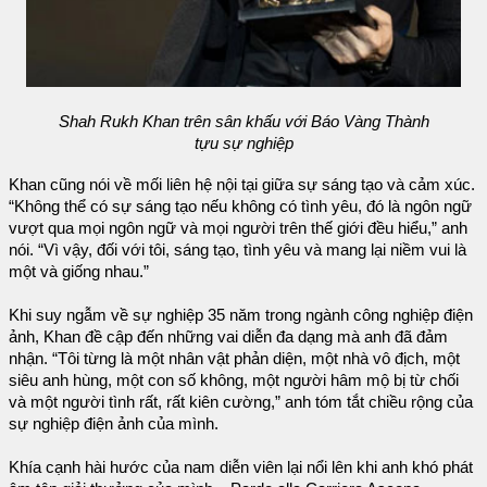
Shah Rukh Khan trên sân khấu với Báo Vàng Thành
tựu sự nghiệp
Khan cũng nói về mối liên hệ nội tại giữa sự sáng tạo và cảm xúc.
“Không thể có sự sáng tạo nếu không có tình yêu, đó là ngôn ngữ
vượt qua mọi ngôn ngữ và mọi người trên thế giới đều hiểu,” anh
nói. “Vì vậy, đối với tôi, sáng tạo, tình yêu và mang lại niềm vui là
một và giống nhau.”
Khi suy ngẫm về sự nghiệp 35 năm trong ngành công nghiệp điện
ảnh, Khan đề cập đến những vai diễn đa dạng mà anh đã đảm
nhận. “Tôi từng là một nhân vật phản diện, một nhà vô địch, một
siêu anh hùng, một con số không, một người hâm mộ bị từ chối
và một người tình rất, rất kiên cường,” anh tóm tắt chiều rộng của
sự nghiệp điện ảnh của mình.
Khía cạnh hài hước của nam diễn viên lại nổi lên khi anh khó phát