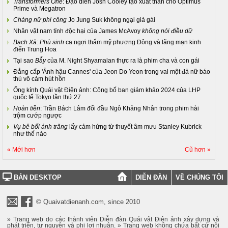
Transformers One
: Đạo diễn Josh Cooley tạo xuất thân cho Optimus
Prime và Megatron
Chàng nữ phi công
Jo Jung Suk không ngại giả gái
Nhân vật nam tính độc hại của James McAvoy
không nói điều dữ
Bạch Xà: Phù sinh
ca ngợi thẩm mỹ phương Đông và lãng mạn kinh
điển Trung Hoa
Tại sao
Bẫy
của M. Night Shyamalan thực ra là phim cha và con gái
Đẳng cấp 'Ảnh hậu Cannes' của Jeon Do Yeon trong vai một đả nữ báo
thù vô cảm hút hồn
Ống kính Quái vật Điện ảnh: Công bố ban giám khảo 2024 của LHP
quốc tế Tokyo lần thứ 27
Hoàn tiền
: Trần Bách Lâm đối đầu Ngô Khảng Nhân trong phim hài
trộm cướp ngược
Vụ bê bối ánh trăng
lấy cảm hứng từ thuyết âm mưu Stanley Kubrick
như thế nào
« Mới hơn
Cũ hơn »
BẢN DESKTOP
DIỄN ĐÀN
VỀ CHÚNG TÔI
© Quaivatdienanh.com, since 2010
» Trang web do các thành viên Diễn đàn Quái vật Điện ảnh xây dựng và
phát triển, tự nguyện và phi lợi nhuận. » Trang web không chứa bất cứ nội