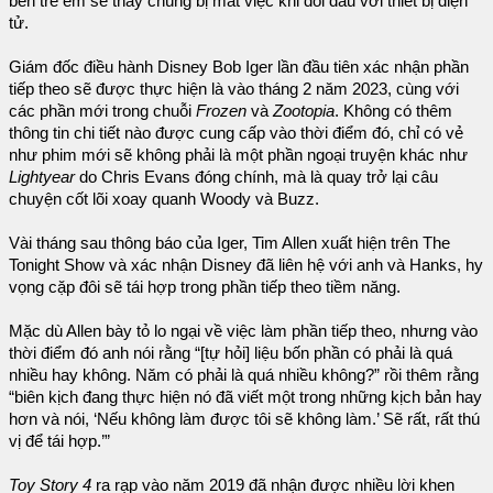
bên trẻ em sẽ thấy chúng bị mất việc khi đối đầu với thiết bị điện
tử.
Giám đốc điều hành Disney Bob Iger lần đầu tiên xác nhận phần
tiếp theo sẽ được thực hiện là vào tháng 2 năm 2023, cùng với
các phần mới trong chuỗi
Frozen
và
Zootopia
. Không có thêm
thông tin chi tiết nào được cung cấp vào thời điểm đó, chỉ có vẻ
như phim mới sẽ không phải là một phần ngoại truyện khác như
Lightyear
do Chris Evans đóng chính, mà là quay trở lại câu
chuyện cốt lõi xoay quanh Woody và Buzz.
Vài tháng sau thông báo của Iger, Tim Allen xuất hiện trên The
Tonight Show và xác nhận Disney đã liên hệ với anh và Hanks, hy
vọng cặp đôi sẽ tái hợp trong phần tiếp theo tiềm năng.
Mặc dù Allen bày tỏ lo ngại về việc làm phần tiếp theo, nhưng vào
thời điểm đó anh nói rằng “[tự hỏi] liệu bốn phần có phải là quá
nhiều hay không. Năm có phải là quá nhiều không?” rồi thêm rằng
“biên kịch đang thực hiện nó đã viết một trong những kịch bản hay
hơn và nói, ‘Nếu không làm được tôi sẽ không làm.’ Sẽ rất, rất thú
vị để tái hợp.’”
Toy Story 4
ra rạp vào năm 2019 đã nhận được nhiều lời khen