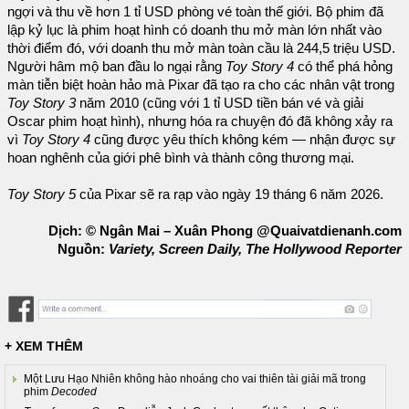
ngợi và thu về hơn 1 tỉ USD phòng vé toàn thế giới. Bộ phim đã
lập kỷ lục là phim hoạt hình có doanh thu mở màn lớn nhất vào
thời điểm đó, với doanh thu mở màn toàn cầu là 244,5 triệu USD.
Người hâm mộ ban đầu lo ngại rằng
Toy Story 4
có thể phá hỏng
màn tiễn biệt hoàn hảo mà Pixar đã tạo ra cho các nhân vật trong
Toy Story 3
năm 2010 (cũng với 1 tỉ USD tiền bán vé và giải
Oscar phim hoạt hình), nhưng hóa ra chuyện đó đã không xảy ra
vì
Toy Story 4
cũng được yêu thích không kém — nhận được sự
hoan nghênh của giới phê bình và thành công thương mại.
Toy Story 5
của Pixar sẽ ra rạp vào ngày 19 tháng 6 năm 2026.
Dịch: © Ngân Mai – Xuân Phong @Quaivatdienanh.com
Nguồn:
Variety, Screen Daily, The Hollywood Reporter
+ XEM THÊM
Một Lưu Hạo Nhiên không hào nhoáng cho vai thiên tài giải mã trong
phim
Decoded