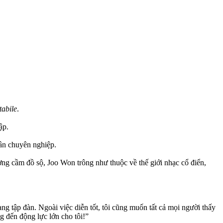
abile
.
ập.
ân chuyên nghiệp.
ng cầm đồ sộ, Joo Won trông như thuộc về thế giới nhạc cổ điển,
ng tập đàn. Ngoài việc diễn tốt, tôi cũng muốn tất cả mọi người thấy
g đến động lực lớn cho tôi!”