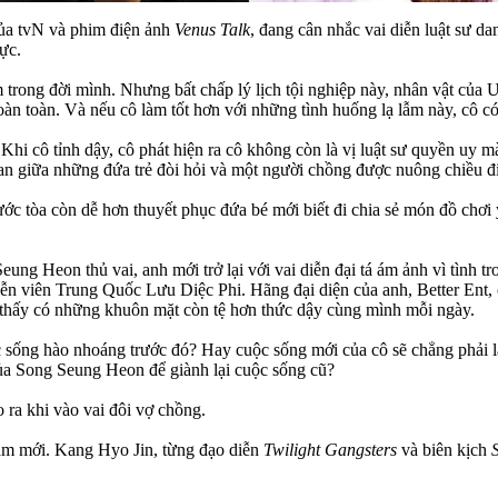
ủa tvN và phim điện ảnh
Venus Talk
, đang cân nhắc vai diễn luật sư d
ực.
m trong đời mình. Nhưng bất chấp lý lịch tội nghiệp này, nhân vật của
àn toàn. Và nếu cô làm tốt hơn với những tình huống lạ lẫm này, cô có 
i cô tỉnh dậy, cô phát hiện ra cô không còn là vị luật sư quyền uy m
ian giữa những đứa trẻ đòi hỏi và một người chồng được nuông chiều đi 
c tòa còn dễ hơn thuyết phục đứa bé mới biết đi chia sẻ món đồ chơi 
ung Heon thủ vai, anh mới trở lại với vai diễn đại tá ám ảnh vì tình 
ễn viên Trung Quốc Lưu Diệc Phi. Hãng đại diện của anh, Better Ent, 
thấy có những khuôn mặt còn tệ hơn thức dậy cùng mình mỗi ngày.
sống hào nhoáng trước đó? Hay cuộc sống mới của cô sẽ chẳng phải là
của Song Seung Heon để giành lại cuộc sống cũ?
ra khi vào vai đôi vợ chồng.
ăm mới. Kang Hyo Jin, từng đạo diễn
Twilight Gangsters
và biên kịch