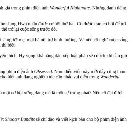
anh giá trong phim điện ảnh
Wonderful Nightmare
. Nhưng danh tiếng
 Uhm Jung Hwa nhận được cơ hội thứ hai. Cô được trao cơ hội để trở
thể trở lại cuộc sống trước đó.
à là người mẹ, một bà nội trợ bình thường. Và nếu cô nghĩ cuộc sống
thì biết.
yêu thích. Hy vọng khả năng dàn xếp luật pháp sẽ có ích khi cần giữ
trong phim điện ảnh
Obsessed
. Nam diễn viên này mới đây cũng tham
cho biết anh đang nghiêm túc cân nhắc vai diễn trong
Wonderful
 một cơ hội xứng đáng mà là một sự trừng phạt? Nếu cô đạt được
Six Shooter Bandits
sẽ chỉ đạo và viết kịch bản cho bộ phim điện ảnh