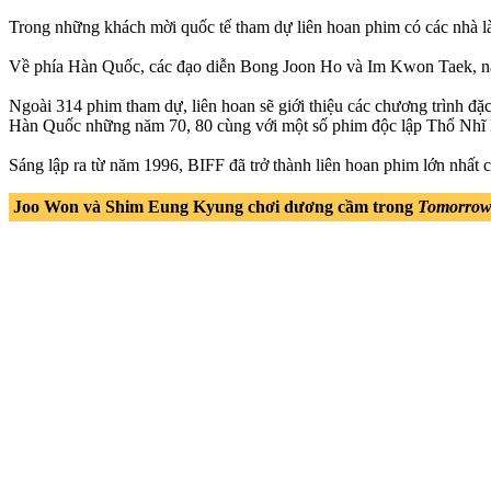
Trong những khách mời quốc tế tham dự liên hoan phim có các nhà
Về phía Hàn Quốc, các đạo diễn Bong Joon Ho và Im Kwon Taek, nam
Ngoài 314 phim tham dự, liên hoan sẽ giới thiệu các chương trình đ
Hàn Quốc những năm 70, 80 cùng với một số phim độc lập Thổ Nhĩ 
Sáng lập ra từ năm 1996, BIFF đã trở thành liên hoan phim lớn nhất 
Joo Won và Shim Eung Kyung chơi dương cầm trong
Tomorrow