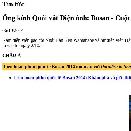
Tin tức
Ống kính Quái vật Điện ảnh: Busan - Cuộc 
06/10/2014
Nam diễn viên gạo cội Nhật Bản Ken Wantanabe và nữ diễn viên Hàn 
ra vào tối ngày 2/10.
CHÂU Á
Liên hoan phim quốc tế Busan 2014 mở màn với
Paradise in Ser
Liên hoan phim quốc tế Busan 2014: Khám phá và giới thi