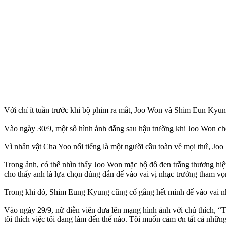
Với chỉ ít tuần trước khi bộ phim ra mắt, Joo Won và Shim Eun Kyun
Vào ngày 30/9, một số hình ảnh đằng sau hậu trường khi Joo Won chơ
Vì nhân vật Cha Yoo nổi tiếng là một người cầu toàn về mọi thứ, J
Trong ảnh, có thể nhìn thấy Joo Won mặc bộ đồ đen trắng thương hiệ
cho thấy anh là lựa chọn đúng đắn để vào vai vị nhạc trưởng tham vọn
Trong khi đó, Shim Eung Kyung cũng cố gắng hết mình để vào vai nh
Vào ngày 29/9, nữ diễn viên đưa lên mạng hình ảnh với chú thích, “Tô
tôi thích việc tôi đang làm đến thế nào. Tôi muốn cảm ơn tất cả nhữ