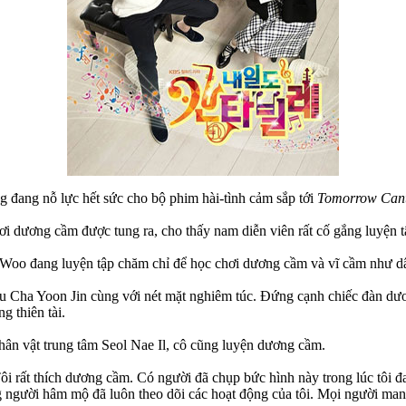
g đang nỗ lực hết sức cho bộ phim hài-tình cảm sắp tới
Tomorrow Cant
i dương cầm được tung ra, cho thấy nam diễn viên rất cố gắng luyện t
oo Woo đang luyện tập chăm chỉ để học chơi dương cầm và vĩ cầm như d
u Cha Yoon Jin cùng với nét mặt nghiêm túc. Đứng cạnh chiếc đàn dươ
g thiên tài.
ân vật trung tâm Seol Nae Il, cô cũng luyện dương cầm.
i rất thích dương cầm. Có người đã chụp bức hình này trong lúc tôi đa
ng người hâm mộ đã luôn theo dõi các hoạt động của tôi. Mọi người man