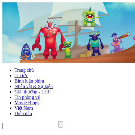
Trang chủ
Tin tức
Bình luận phim
Nhân vật & Sự kiện
Giải thưởng - LHP
Tin phòng vé
Movie Blogs
Việt Nam
Diễn đàn