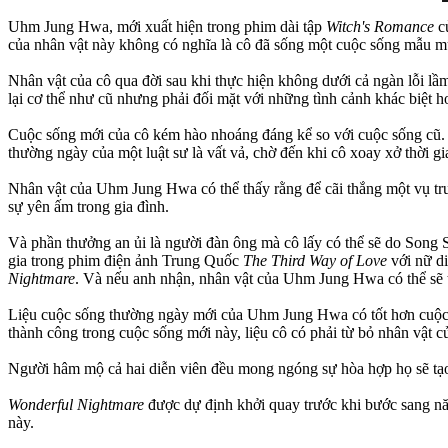
Uhm Jung Hwa, mới xuất hiện trong phim dài tập
Witch's Romance
c
của nhân vật này không có nghĩa là cô đã sống một cuộc sống mẫu m
Nhân vật của cô qua đời sau khi thực hiện không dưới cả ngàn lỗi lầ
lại cơ thể như cũ nhưng phải đối mặt với những tình cảnh khác biệt ho
Cuộc sống mới của cô kém hào nhoáng đáng kể so với cuộc sống cũ. Kh
thường ngày của một luật sư là vất vả, chờ đến khi cô xoay xở thời g
Nhân vật của Uhm Jung Hwa có thể thấy rằng để cãi thắng một vụ trướ
sự yên ấm trong gia đình.
Và phần thưởng an ủi là người đàn ông mà cô lấy có thể sẽ do Song Se
gia trong phim điện ảnh Trung Quốc
The Third Way of Love
với nữ di
Nightmare
. Và nếu anh nhận, nhân vật của Uhm Jung Hwa có thể sẽ 
Liệu cuộc sống thường ngày mới của Uhm Jung Hwa có tốt hơn cuộc 
thành công trong cuộc sống mới này, liệu cô có phải từ bỏ nhân vật 
Người hâm mộ cả hai diễn viên đều mong ngóng sự hòa hợp họ sẽ tạo 
Wonderful Nightmare
được dự định khởi quay trước khi bước sang n
này.