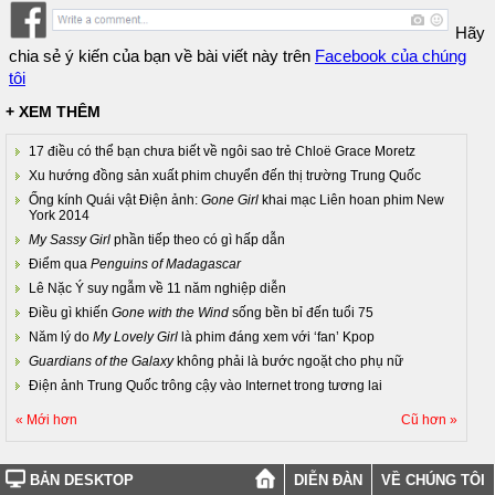
Hãy
chia sẻ ý kiến của bạn về bài viết này trên
Facebook của chúng
tôi
+ XEM THÊM
17 điều có thể bạn chưa biết về ngôi sao trẻ Chloë Grace Moretz
Xu hướng đồng sản xuất phim chuyển đến thị trường Trung Quốc
Ống kính Quái vật Điện ảnh:
Gone Girl
khai mạc Liên hoan phim New
York 2014
My Sassy Girl
phần tiếp theo có gì hấp dẫn
Điểm qua
Penguins of Madagascar
Lê Nặc Ý suy ngẫm về 11 năm nghiệp diễn
Điều gì khiến
Gone with the Wind
sống bền bỉ đến tuổi 75
Năm lý do
My Lovely Girl
là phim đáng xem với ‘fan’ Kpop
Guardians of the Galaxy
không phải là bước ngoặt cho phụ nữ
Điện ảnh Trung Quốc trông cậy vào Internet trong tương lai
« Mới hơn
Cũ hơn »
BẢN DESKTOP
DIỄN ĐÀN
VỀ CHÚNG TÔI