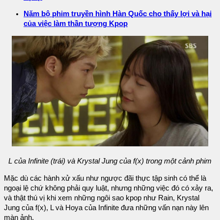
Năm bộ phim truyền hình Hàn Quốc cho thấy lợi và hại
của việc làm thần tượng Kpop
L của Infinite (trái) và Krystal Jung của f(x) trong một cảnh phim
Mặc dù các hành xử xấu như ngược đãi thực tập sinh có thể là
ngoại lệ chứ không phải quy luật, nhưng những việc đó có xảy ra,
và thật thú vị khi xem những ngôi sao kpop như Rain, Krystal
Jung của f(x), L và Hoya của Infinite đưa những vấn nạn này lên
màn ảnh.