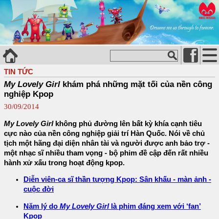
TIN TỨC
My Lovely Girl
khám phá những mặt tối của nền công
nghiệp Kpop
30/09/2014
My Lovely Girl
không phủ đường lên bất kỳ khía cạnh tiêu
cực nào của nền công nghiệp giải trí Hàn Quốc. Nói về chủ
tịch một hãng đại diện nhân tài và người được anh bảo trợ -
một nhạc sĩ nhiều tham vọng - bộ phim đề cập đến rất nhiều
hành xử xấu trong hoạt động kpop.
Diễn viên-ca sĩ thần tượng Kpop: Sân khấu - màn ảnh -
cuộc đời
Năm lý do
My Lovely Girl
là phim đáng xem với ‘fan’
Kpop