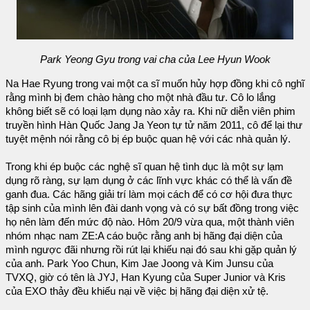
Park Yeong Gyu trong vai cha của Lee Hyun Wook
Na Hae Ryung trong vai một ca sĩ muốn hủy hợp đồng khi cô nghĩ
rằng mình bị đem chào hàng cho một nhà đầu tư. Cô lo lắng
không biết sẽ có loại lạm dụng nào xảy ra. Khi nữ diễn viên phim
truyền hình Hàn Quốc Jang Ja Yeon tự tử năm 2011, cô để lại thư
tuyệt mệnh nói rằng cô bị ép buộc quan hệ với các nhà quản lý.
Trong khi ép buộc các nghệ sĩ quan hệ tình dục là một sự lạm
dụng rõ ràng, sự lạm dụng ở các lĩnh vực khác có thể là vấn đề
ganh đua. Các hãng giải trí làm mọi cách để có cơ hội đưa thực
tập sinh của mình lên đài danh vọng và có sự bất đồng trong việc
họ nên làm đến mức độ nào. Hôm 20/9 vừa qua, một thành viên
nhóm nhạc nam ZE:A cáo buộc rằng anh bị hãng đại diện của
mình ngược đãi nhưng rồi rút lại khiếu nại đó sau khi gặp quản lý
của anh. Park Yoo Chun, Kim Jae Joong và Kim Junsu của
TVXQ, giờ có tên là JYJ, Han Kyung của Super Junior và Kris
của EXO thảy đều khiếu nại về việc bị hãng đại diện xử tệ.