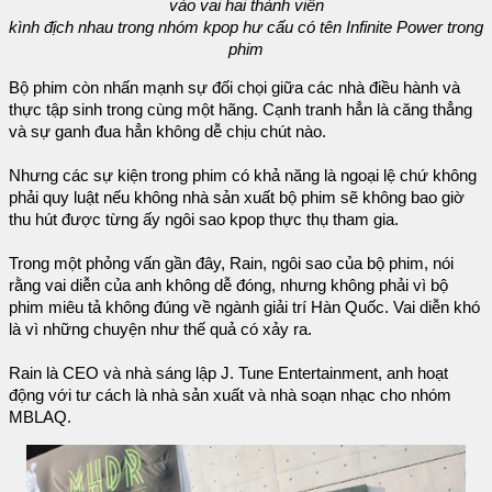
vào vai hai thành viên
kình địch nhau trong nhóm kpop hư cấu có tên Infinite Power trong
phim
Bộ phim còn nhấn mạnh sự đối chọi giữa các nhà điều hành và
thực tập sinh trong cùng một hãng. Cạnh tranh hẳn là căng thẳng
và sự ganh đua hẳn không dễ chịu chút nào.
Nhưng các sự kiện trong phim có khả năng là ngoại lệ chứ không
phải quy luật nếu không nhà sản xuất bộ phim sẽ không bao giờ
thu hút được từng ấy ngôi sao kpop thực thụ tham gia.
Trong một phỏng vấn gần đây, Rain, ngôi sao của bộ phim, nói
rằng vai diễn của anh không dễ đóng, nhưng không phải vì bộ
phim miêu tả không đúng về ngành giải trí Hàn Quốc. Vai diễn khó
là vì những chuyện như thế quả có xảy ra.
Rain là CEO và nhà sáng lập J. Tune Entertainment, anh hoạt
động với tư cách là nhà sản xuất và nhà soạn nhạc cho nhóm
MBLAQ.