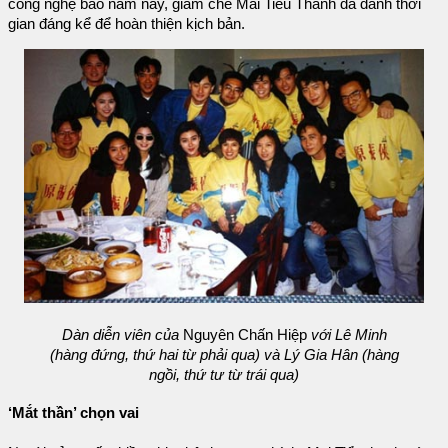
công nghệ bao năm nay, giám chế Mai Tiểu Thanh đã dành thời
gian đáng kể để hoàn thiện kịch bản.
Dàn diễn viên của
Nguyên Chấn Hiệp
với Lê Minh
(hàng đứng, thứ hai từ phải qua) và Lý Gia Hân (hàng
ngồi, thứ tư từ trái qua)
‘Mắt thần’ chọn vai