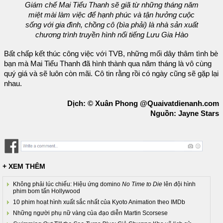
Giám chế Mai Tiểu Thanh sẽ giã từ những tháng năm
miệt mài làm việc để hạnh phúc và tận hưởng cuộc
sống với gia đình, chồng cô (bìa phải) là nhà sản xuất
chương trình truyền hình nổi tiếng Lưu Gia Hào
Bất chấp kết thúc công việc với TVB, những mối dây thâm tình bè
bạn mà Mai Tiểu Thanh đã hình thành qua năm tháng là vô cùng
quý giá và sẽ luôn còn mãi. Cô tin rằng rồi có ngày cũng sẽ gặp lại
nhau.
Dịch: © Xuân Phong @Quaivatdienanh.com
Nguồn: Jayne Stars
+ XEM THÊM
Không phải lúc chiếu: Hiệu ứng domino
No Time to Die
lên đội hình
phim bom tấn Hollywood
10 phim hoạt hình xuất sắc nhất của Kyoto Animation theo IMDb
Những người phụ nữ vàng của đạo diễn Martin Scorsese