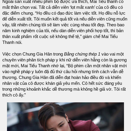
Ngoài sản xuất nhiều phim bộ được ưa thích, Mai Tiểu thanh có
mắt thần chọn vai. Tất cả diễn viên ‘lọt mắt xanh’ của cô đều có
đặc điểm chung. “Họ đều có đạo đức làm việc tốt. Họ đều nỗ lực
để diễn xuất tốt. Tôi muốn kết quả tốt và nếu diễn viên cũng muốn
vậy, tất nhiên chúng tôi sẽ làm việc cùng nhau tốt đẹp. Theo bao
năm kinh nghiệm của tôi, nếu dàn diễn viên phối hợp tốt, thì bản
thân xuất phẩm rốt cuộc sẽ không thể tệ,” giám chế Mai Tiểu
Thanh nói.
Việc chọn Chung Gia Hân trong
Bằng chứng thép 1
vào vai một
chuyên viên phân tích pháp y khi nữ diễn viên hẵng còn là gương
mặt mới, Mai Tiểu Thanh nhớ lại, “Bộ phim cần một nhân vật mới
vào nghề pháp y luôn đặ đủ thứ câu hỏi nhưng tính cách vẫn dễ
thương. Chung Gia Hân đã diễn đạt hoàn hảo điều đó và khiến
nhân vật của cô được khán giả yêu mến. Cô hết sức đáng yêu
trong những khoảnh khắc dễ thương mà không hề giả vờ. Tôi rất
thích cô ấy.”