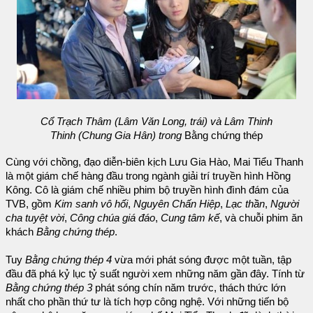
Cổ Trạch Thâm (Lâm Văn Long, trái) và Lâm Thinh
Thinh (Chung Gia Hân) trong
Bằng chứng thép
Cùng với chồng, đạo diễn-biên kịch Lưu Gia Hào, Mai Tiểu Thanh
là một giám chế hàng đầu trong ngành giải trí truyền hình Hồng
Kông. Cô là giám chế nhiều phim bộ truyền hình đình đám của
TVB, gồm
Kim sanh vô hối
,
Nguyên Chấn Hiệp
,
Lạc thần
,
Người
cha tuyệt vời
,
Công chúa giá đáo
,
Cung tâm kế
, và chuỗi phim ăn
khách
Bằng chứng thép
.
Tuy
Bằng chứng thép 4
vừa mới phát sóng được một tuần, tập
đầu đã phá kỷ lục tỷ suất người xem những năm gần đây. Tính từ
Bằng chứng thép 3
phát sóng chín năm trước, thách thức lớn
nhất cho phần thứ tư là tích hợp công nghệ. Với những tiến bộ