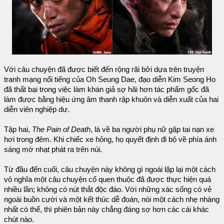
Với câu chuyện đã được biết đến rộng rãi bởi dựa trên truyện
tranh mạng nổi tiếng của Oh Seung Dae, đạo diễn Kim Seong Ho
đã thất bại trong việc làm khán giả sợ hãi hơn tác phẩm gốc đã
làm được bằng hiệu ứng âm thanh rập khuôn và diễn xuất của hai
diễn viên nghiệp dư.
Tập hai,
The Pain of Death
, là về ba người phụ nữ gặp tai nạn xe
hơi trong đêm. Khi chiếc xe hỏng, họ quyết định đi bộ về phía ánh
sáng mờ nhạt phát ra trên núi.
Từ đầu đến cuối, câu chuyện này không gì ngoài lặp lại một cách
vô nghĩa một câu chuyện cổ quen thuộc đã được thực hiện quá
nhiều lần; không có nút thắt độc đáo. Với những xác sống có vẻ
ngoài buồn cười và một kết thúc dễ đoán, nói một cách nhẹ nhàng
nhất có thể, thì phiên bản này chẳng đáng sợ hơn các cái khác
chút nào.