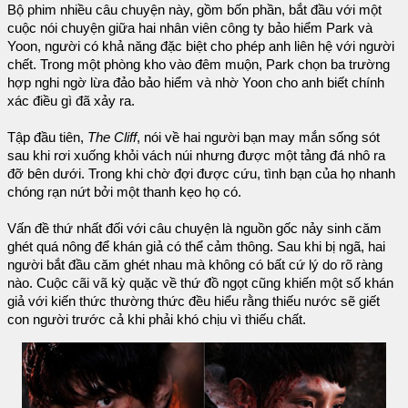
Bộ phim nhiều câu chuyện này, gồm bốn phần, bắt đầu với một
cuộc nói chuyện giữa hai nhân viên công ty bảo hiểm Park và
Yoon, người có khả năng đặc biệt cho phép anh liên hệ với người
chết. Trong một phòng kho vào đêm muộn, Park chọn ba trường
hợp nghi ngờ lừa đảo bảo hiểm và nhờ Yoon cho anh biết chính
xác điều gì đã xảy ra.
Tập đầu tiên,
The Cliff
, nói về hai người bạn may mắn sống sót
sau khi rơi xuống khỏi vách núi nhưng được một tảng đá nhô ra
đỡ bên dưới. Trong khi chờ đợi được cứu, tình bạn của họ nhanh
chóng rạn nứt bởi một thanh kẹo họ có.
Vấn đề thứ nhất đối với câu chuyện là nguồn gốc nảy sinh căm
ghét quá nông để khán giả có thể cảm thông. Sau khi bị ngã, hai
người bắt đầu căm ghét nhau mà không có bất cứ lý do rõ ràng
nào. Cuộc cãi vã kỳ quặc về thứ đồ ngọt cũng khiến một số khán
giả với kiến thức thường thức đều hiểu rằng thiếu nước sẽ giết
con người trước cả khi phải khó chịu vì thiếu chất.