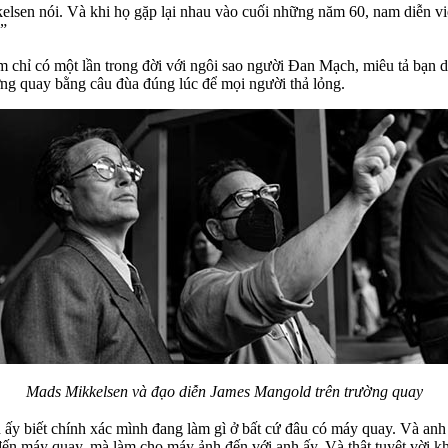
lsen nói. Và khi họ gặp lại nhau vào cuối những năm 60, nam diễn viê
.”
iệm chỉ có một lần trong đời với ngôi sao người Đan Mạch, miêu tả bạn 
ường quay bằng câu đùa đúng lúc để mọi người thả lỏng.
Mads Mikkelsen và đạo diễn James Mangold trên trường quay
 ấy biết chính xác mình đang làm gì ở bất cứ đâu có máy quay. Và anh
n máy quay, mà làm cho máy ảnh đến với anh ấy. Và thật tuyệt vời khi