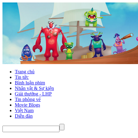
Trang chủ
Tin tức
Bình luận phim
Nhân vật & Sự kiện
Giải thưởng - LHP
Tin phòng vé
Movie Blogs
Việt Nam
Diễn đàn