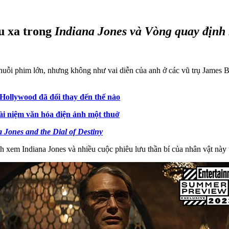
u xa trong
Indiana Jones và Vòng quay định
uỗi phim lớn, nhưng không như vai diễn của anh ở các vũ trụ James Bo
Hollywood đã đổi thay đến thế nào
i niệm văn hóa điện ảnh một thuở
 Jones and the Dial of Destiny
m Indiana Jones và nhiều cuộc phiêu lưu thần bí của nhân vật này tr