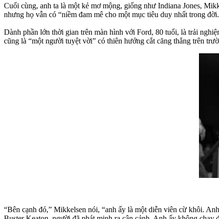
Cuối cùng, anh ta là một kẻ mơ mộng, giống như Indiana Jones, Mikke
nhưng họ vẫn có “niềm đam mê cho một mục tiêu duy nhất trong đời
Dành phần lớn thời gian trên màn hình với Ford, 80 tuổi, là trải ngh
cũng là “một người tuyệt vời” có thiên hướng cắt căng thẳng trên tr
“Bên cạnh đó,” Mikkelsen nói, “anh ấy là một diễn viên cừ khôi. Anh
Buster Keaton, người đã phát minh ra cận cảnh. Anh ấy không chạy đế