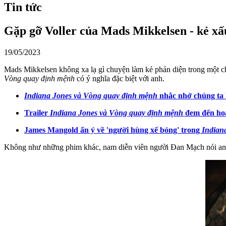
Tin tức
Gặp gỡ Voller của Mads Mikkelsen - kẻ xấ
19/05/2023
Mads Mikkelsen không xa lạ gì chuyện làm kẻ phản diện trong một ch
Vòng quay định mệnh
có ý nghĩa đặc biệt với anh.
Indiana Jones và Vòng quay định mệnh
nhắc nhở chúng ta 
Trailer
Indiana Jones và Vòng quay định mệnh
đem đến hoà
James Mangold ẩn ý về 'người hùng xế bóng' trong
Indiana
Không như những phim khác, nam diễn viên người Đan Mạch nói anh xe