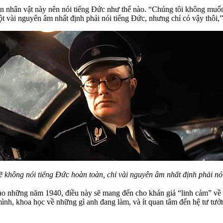
n nhân vật này nên nói tiếng Đức như thế nào. “Chúng tôi không muốn 
ột vài nguyên âm nhất định phải nói tiếng Đức, nhưng chỉ có vậy thôi,
ẽ không nói tiếng Đức hoàn toàn, chỉ vài nguyên âm nhất định phải nó
vào những năm 1940, điều này sẽ mang đến cho khán giả “linh cảm” về 
 mình, khoa học về những gì anh đang làm, và ít quan tâm đến hệ tư tư