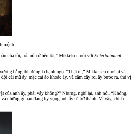
nh mệnh
ần của tôi; nó luôn ở bên tôi,” Mikkelsen nói với
Entertainment
ương bằng thịt đúng là hạnh ngộ. “Thật ra,” Mikkelsen nhớ lại và
 đội cái mũ ấy, mặc cái áo khoác ấy, và cầm cây roi ấy bước ra, thú vị
ật của anh ấy, phải vậy không?” Nhưng, nghĩ lại, anh nói, “Không,
à những gì bạn đang hy vọng anh ấy sẽ trở thành. Vì vậy, chỉ là