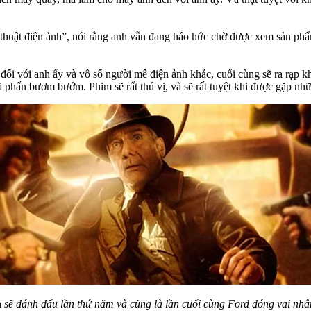
thuật điện ảnh”, nói rằng anh vẫn đang háo hức chờ được xem sản phẩm
ối với anh ấy và vô số người mê điện ảnh khác, cuối cùng sẽ ra rạp khô
 là phấn bươm bướm. Phim sẽ rất thú vị, và sẽ rất tuyệt khi được gặp n
h
sẽ đánh dấu lần thứ năm và cũng là lần cuối cùng Ford đóng vai nhâ