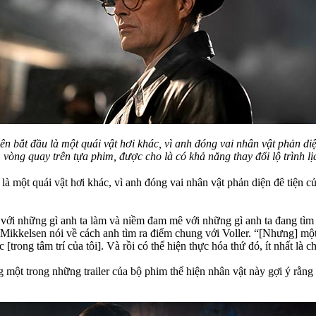
iên bắt đầu là một quái vật hơi khác, vì anh đóng vai nhân vật phản diệ
 vòng quay trên tựa phim, được cho là có khả năng thay đổi lộ trình lị
 là một quái vật hơi khác, vì anh đóng vai nhân vật phản diện đê tiện 
 với những gì anh ta làm và niềm đam mê với những gì anh ta đang tìm k
 Mikkelsen nói về cách anh tìm ra điểm chung với Voller. “[Nhưng] một 
[trong tâm trí của tôi]. Và rồi có thể hiện thực hóa thứ đó, ít nhất là ch
ng một trong những trailer của bộ phim thể hiện nhân vật này gợi ý rằn