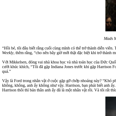
Mads Mi
“Hồi bé, tôi đâu biết rằng cuối cùng mình có thể trở thành diễn viên
Weekly
, thêm rằng, “cho nên bây giờ mới thật đặc biệt khi trở thành
Với Mikkelsen, đóng vai nhà khoa học và nhà toán học của Đức Quốc 
cười khúc khích, “Tôi đã gặp Indiana Jones trước khi gặp Harrison For
quá.”
Vậy là Ford trong nhân vật ở cuộc gặp gỡ chớp nhoáng này? “Khó phâ
không, không, anh ấy không như vậy. Harrison, bạn phải biết anh ấy
Harrison thôi thì bản thân anh ấy đã là một nhân vật rồi. Và tôi rất th