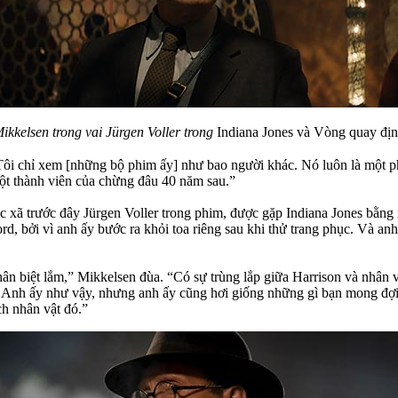
kkelsen trong vai Jürgen Voller trong
Indiana Jones và Vòng quay đị
. Tôi chỉ xem [những bộ phim ấy] như bao người khác. Nó luôn là một ph
 một thành viên của chừng đâu 40 năm sau.”
xã trước đây Jürgen Voller trong phim, được gặp Indiana Jones bằng x
d, bởi vì anh ấy bước ra khỏi toa riêng sau khi thử trang phục. Và anh
n biệt lắm,” Mikkelsen đùa. “Có sự trùng lắp giữa Harrison và nhân v
. Anh ấy như vậy, nhưng anh ấy cũng hơi giống những gì bạn mong đợi v
ích nhân vật đó.”