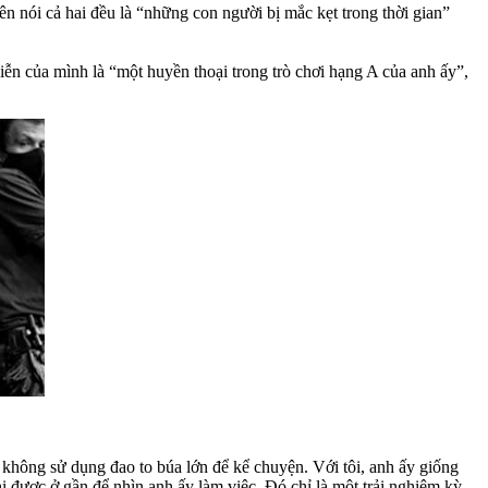
n nói cả hai đều là “những con người bị mắc kẹt trong thời gian”
diễn của mình là “một huyền thoại trong trò chơi hạng A của anh ấy”,
 không sử dụng đao to búa lớn để kể chuyện. Với tôi, anh ấy giống
 được ở gần để nhìn anh ấy làm việc. Đó chỉ là một trải nghiệm kỳ