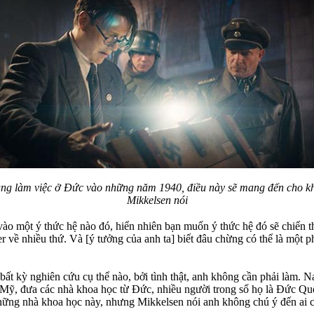
đang làm việc ở Đức vào những năm 1940, điều này sẽ mang đến cho k
Mikkelsen nói
ào một ý thức hệ nào đó, hiển nhiên bạn muốn ý thức hệ đó sẽ chiến thắ
er về nhiều thứ. Và [ý tưởng của anh ta] biết đâu chừng có thể là một 
bất kỳ nghiên cứu cụ thể nào, bởi tình thật, anh không cần phải làm. N
a Mỹ, đưa các nhà khoa học từ Đức, nhiều người trong số họ là Đức Q
ững nhà khoa học này, nhưng Mikkelsen nói anh không chú ý đến ai c