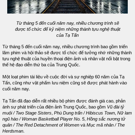
Từ tháng 5 đến cuối năm nay, nhiều chương trình sẽ
được tổ chức để kỷ niệm những thành tựu nghệ thuật
của Tạ Tấn
Từ tháng 5 đến cuối năm nay, nhiều chương trình bao gồm triển
lãm phim và hội thảo sẽ được tổ chức để tưởng nhớ những thành
tựu nghệ thuật của huyền thoại điện ảnh và nhân vật nổi bật trong
thế hệ đạo diễn thứ ba của Trung Quốc.
Một loạt phim tài liệu về cuộc đời và sự nghiệp 60 năm của Tạ
Tấn, cũng như vật phẩm lưu niệm cũng sẽ được phát hành vào
cuối năm nay.
Tạ Tấn đã đạo diễn rất nhiều bộ phim được đánh giá cao, phản
ánh sự phát triển của điện ảnh Trung Quốc, bao gồm
Vũ đài tỷ
muội / Two Stage Sisters
,
Phù Dung trấn / Hibiscus Town
,
Nữ lam
ngũ hào / Woman Basketball Player No. 5
,
Hồng sắc nương tử
quân / The Red Detachment of Women
và
Mục mã nhân / The
Herdsman
.