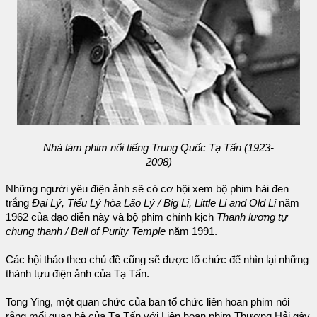
Nhà làm phim nổi tiếng Trung Quốc Tạ Tấn (1923-
2008)
Những người yêu điện ảnh sẽ có cơ hội xem bộ phim hài đen
trắng
Đại Lý, Tiểu Lý hòa Lão Lý / Big Li, Little Li and Old Li
năm
1962 của đạo diễn này và bộ phim chính kịch
Thanh lương tự
chung thanh / Bell of Purity Temple
năm 1991.
Các hội thảo theo chủ đề cũng sẽ được tổ chức để nhìn lại những
thành tựu điện ảnh của Tạ Tấn.
Tong Ying, một quan chức của ban tổ chức liên hoan phim nói
rằng mối quan hệ của Tạ Tấn với Liên hoan phim Thượng Hải gây