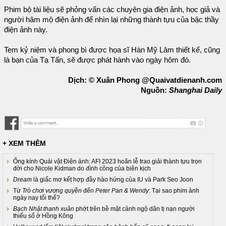
Phim bộ tài liệu sẽ phỏng vấn các chuyên gia điện ảnh, học giả và
người hâm mộ điện ảnh để nhìn lại những thành tựu của bậc thầy
điện ảnh này.
Tem kỷ niệm và phong bì được họa sĩ Hàn Mỹ Lâm thiết kế, cũng
là bạn của Tạ Tấn, sẽ được phát hành vào ngày hôm đó.
Dịch: © Xuân Phong @Quaivatdienanh.com
Nguồn:
Shanghai Daily
+ XEM THÊM
Ống kính Quái vật Điện ảnh: AFI 2023 hoãn lễ trao giải thành tựu trọn
đời cho Nicole Kidman do đình công của biên kịch
Dream
là giấc mơ kết hợp đầy hào hứng của IU và Park Seo Joon
Từ
Trò chơi vương quyền
đến
Peter Pan & Wendy
: Tại sao phim ảnh
ngày nay tối thế?
Bạch Nhật thanh xuân
phớt trên bề mặt cảnh ngộ dân tị nạn người
thiểu số ở Hồng Kông